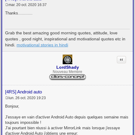
mar. 20 oct. 2020 16:37
M
e
Thanks............
s
s
a
g
Grab the best amazing good morning quotes, attitude, love
e
quotes , good night, inspirational and motivational quotes etc in
hindi.
motivational stories in hindi
Citation
LordShady
Nouveau Membre
[4RS] Android auto
lun. 26 oct. 2020 19:23
M
e
Bonjour,
s
s
J'essaye en vain d'activer Android Auto depuis quelques semaine mais
a
g
toujours impossible !
e
J'ai pourtant bien réussi à activer MirrorLink mais lorsque j'essaye
d'activer Android Auto j'obtiens une erreur: