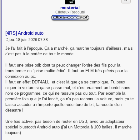
mesterial
Clioteux Redouté
[4RS] Android auto
jeu. 18 juin 2026 07:38
M
e
Je l'ai fait à l'époque. Ça a marché, ça marche toujours d'ailleurs, mais
s
c'est pas à la portée de tout le monde.
s
a
g
Il faut une prise odb dont tu peux changer l'ordre des fils pour la
e
transformer en "prise multimédia". Il faut un ELM très précis pour la
connexion au pc.
Il faut en effet DDT4ALL, et c'est là que ça se complique. Tu peux
niquer ta voiture si ça se passe mal, et c'est vraiment un bordel sans
nom ce programme, ce qui ne rassure pas du tout. Par exemple la
première fois que je l'ai lancé, ça n'a pas reconnu la voiture, mais ça te
laisse accéder à n'importe quelle réécriture de bit, la recette d'un
désastre !
Une fois activé, pas besoin de rester en USB, avec un adaptateur
spécial bluetooth Android auto (j'ai un Motorola à 100 balles, il marche
toujours).