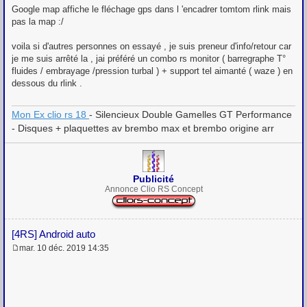
Google map affiche le fléchage gps dans l 'encadrer tomtom rlink mais
pas la map :/
voila si d'autres personnes on essayé , je suis preneur d'info/retour car
je me suis arrêté la , jai préféré un combo rs monitor ( barregraphe T°
fluides / embrayage /pression turbal ) + support tel aimanté ( waze ) en
dessous du rlink .
Mon Ex clio rs 18
- Silencieux Double Gamelles GT Performance
- Disques + plaquettes av brembo max et brembo origine arr
Publicité
Annonce Clio RS Concept
[4RS] Android auto
mar. 10 déc. 2019 14:35
M
e
s
s
a
g