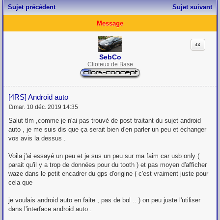
Sujet précédent
Sujet suivant
Message
Citation
SebCo
Clioteux de Base
[4RS] Android auto
mar. 10 déc. 2019 14:35
M
e
Salut tlm ,comme je n'ai pas trouvé de post traitant du sujet android
s
auto , je me suis dis que ça serait bien d'en parler un peu et échanger
s
vos avis la dessus .
a
g
e
Voila j'ai essayé un peu et je sus un peu sur ma faim car usb only (
parait qu'il y a trop de données pour du tooth ) et pas moyen d'afficher
waze dans le petit encadrer du gps d'origine ( c'est vraiment juste pour
cela que
je voulais android auto en faite , pas de bol .. ) on peu juste l'utiliser
dans l'interface android auto .