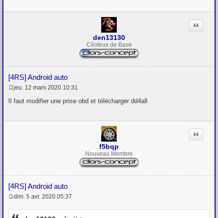
e
Citation
den13130
Clioteux de Base
[4RS] Android auto
jeu. 12 mars 2020 10:31
M
e
Il faut modifier une prise obd et télécharger dd4all
s
s
a
g
Citation
e
f5bqp
Nouveau Membre
[4RS] Android auto
dim. 5 avr. 2020 05:37
M
e
s