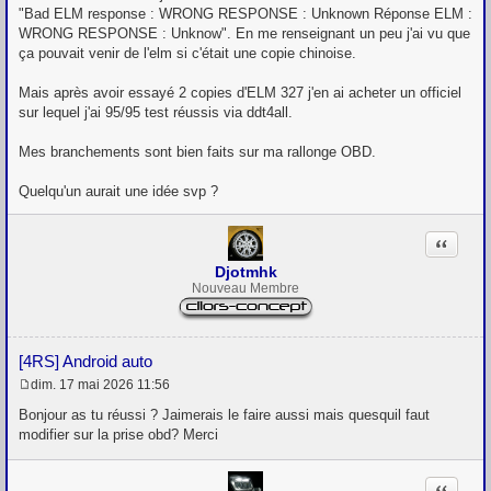
"Bad ELM response : WRONG RESPONSE : Unknown Réponse ELM :
WRONG RESPONSE : Unknow". En me renseignant un peu j'ai vu que
ça pouvait venir de l'elm si c'était une copie chinoise.
Mais après avoir essayé 2 copies d'ELM 327 j'en ai acheter un officiel
sur lequel j'ai 95/95 test réussis via ddt4all.
Mes branchements sont bien faits sur ma rallonge OBD.
Quelqu'un aurait une idée svp ?
Citation
Djotmhk
Nouveau Membre
[4RS] Android auto
dim. 17 mai 2026 11:56
M
e
Bonjour as tu réussi ? Jaimerais le faire aussi mais quesquil faut
s
modifier sur la prise obd? Merci
s
a
g
Citation
e