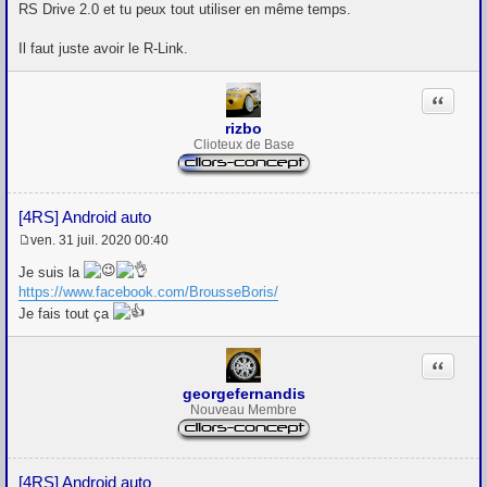
s
RS Drive 2.0 et tu peux tout utiliser en même temps.
s
a
g
Il faut juste avoir le R-Link.
e
Citation
rizbo
Clioteux de Base
[4RS] Android auto
ven. 31 juil. 2020 00:40
M
e
Je suis la
s
https://www.facebook.com/BrousseBoris/
s
a
Je fais tout ça
g
e
Citation
georgefernandis
Nouveau Membre
[4RS] Android auto