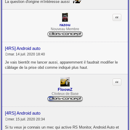
s
La question d'origine m'intéresse aussi
s
a
g
Citation
e
razou
Nouveau Membre
[4RS] Android auto
mar. 14 juil. 2020 18:40
M
e
Je vais bientôt me lancer aussi, apparemment il faudrait modifier le
s
câblage de la prise obd comme indiqué plus haut.
s
a
g
Citation
e
FloowZ
Clioteux de Base
[4RS] Android auto
mer. 15 juil. 2020 20:34
M
e
Si tu veux je connais un mec qui active RS Monitor, Android Auto et