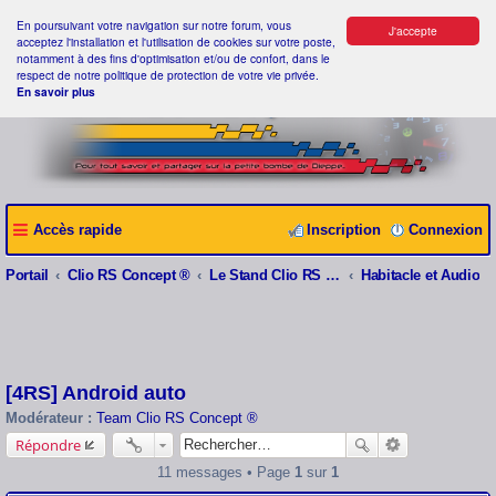
En poursuivant votre navigation sur notre forum, vous
J'accepte
acceptez l'installation et l'utilisation de cookies sur votre poste,
notamment à des fins d'optimisation et/ou de confort, dans le
respect de notre politique de protection de votre vie privée.
En savoir plus
Accès rapide
Inscription
Connexion
Portail
Clio RS Concept ®
Le Stand Clio RS Concept ®
Habitacle et Audio
[4RS] Android auto
Modérateur :
Team Clio RS Concept ®
Répondre
11 messages • Page
1
sur
1