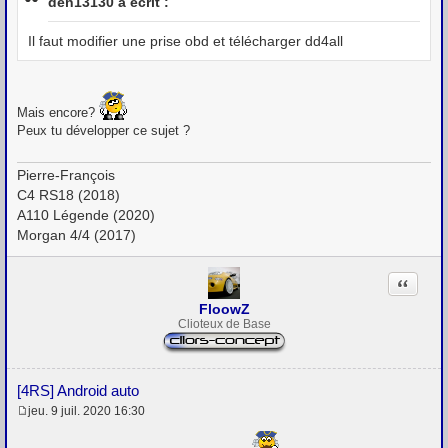
den13130 a écrit :
s
a
g
Il faut modifier une prise obd et télécharger dd4all
e
Mais encore?
Peux tu développer ce sujet ?
Pierre-François
C4 RS18 (2018)
A110 Légende (2020)
Morgan 4/4 (2017)
Citation
FloowZ
Clioteux de Base
[4RS] Android auto
jeu. 9 juil. 2020 16:30
M
e