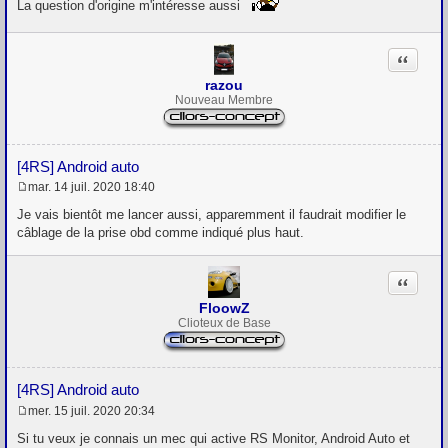
s
La question d'origine m'intéresse aussi
s
a
g
Citation
e
razou
Nouveau Membre
[4RS] Android auto
mar. 14 juil. 2020 18:40
M
e
Je vais bientôt me lancer aussi, apparemment il faudrait modifier le
s
câblage de la prise obd comme indiqué plus haut.
s
a
g
Citation
e
FloowZ
Clioteux de Base
[4RS] Android auto
mer. 15 juil. 2020 20:34
M
e
Si tu veux je connais un mec qui active RS Monitor, Android Auto et