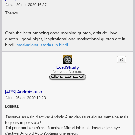
mar. 20 oct. 2020 16:37
M
e
Thanks............
s
s
a
g
Grab the best amazing good morning quotes, attitude, love
e
quotes , good night, inspirational and motivational quotes etc in
hindi.
motivational stories in hindi
Citation
LordShady
Nouveau Membre
[4RS] Android auto
lun. 26 oct. 2020 19:23
M
e
Bonjour,
s
s
J'essaye en vain d'activer Android Auto depuis quelques semaine mais
a
g
toujours impossible !
e
J'ai pourtant bien réussi à activer MirrorLink mais lorsque j'essaye
d'activer Android Auto j'obtiens une erreur: