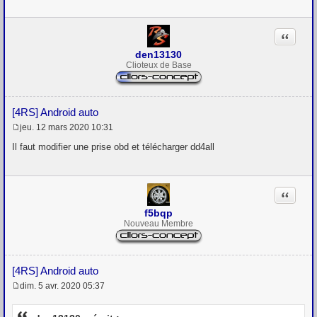
e
Citation
den13130
Clioteux de Base
[4RS] Android auto
jeu. 12 mars 2020 10:31
M
e
Il faut modifier une prise obd et télécharger dd4all
s
s
a
g
Citation
e
f5bqp
Nouveau Membre
[4RS] Android auto
dim. 5 avr. 2020 05:37
M
e
s