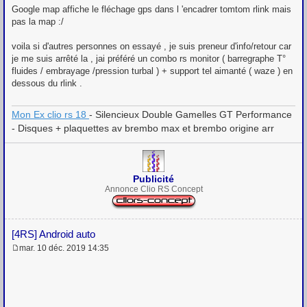
Google map affiche le fléchage gps dans l 'encadrer tomtom rlink mais
pas la map :/
voila si d'autres personnes on essayé , je suis preneur d'info/retour car
je me suis arrêté la , jai préféré un combo rs monitor ( barregraphe T°
fluides / embrayage /pression turbal ) + support tel aimanté ( waze ) en
dessous du rlink .
Mon Ex clio rs 18
- Silencieux Double Gamelles GT Performance
- Disques + plaquettes av brembo max et brembo origine arr
Publicité
Annonce Clio RS Concept
[4RS] Android auto
mar. 10 déc. 2019 14:35
M
e
s
s
a
g