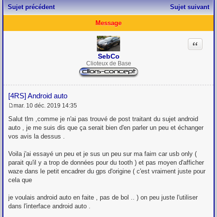
Sujet précédent
Sujet suivant
Message
Citation
SebCo
Clioteux de Base
[4RS] Android auto
mar. 10 déc. 2019 14:35
M
e
Salut tlm ,comme je n'ai pas trouvé de post traitant du sujet android
s
auto , je me suis dis que ça serait bien d'en parler un peu et échanger
s
vos avis la dessus .
a
g
e
Voila j'ai essayé un peu et je sus un peu sur ma faim car usb only (
parait qu'il y a trop de données pour du tooth ) et pas moyen d'afficher
waze dans le petit encadrer du gps d'origine ( c'est vraiment juste pour
cela que
je voulais android auto en faite , pas de bol .. ) on peu juste l'utiliser
dans l'interface android auto .