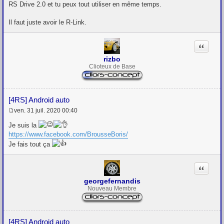
s
RS Drive 2.0 et tu peux tout utiliser en même temps.
s
a
g
Il faut juste avoir le R-Link.
e
Citation
rizbo
Clioteux de Base
[4RS] Android auto
ven. 31 juil. 2020 00:40
M
e
Je suis la
s
https://www.facebook.com/BrousseBoris/
s
a
Je fais tout ça
g
e
Citation
georgefernandis
Nouveau Membre
[4RS] Android auto