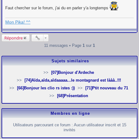
Faut chercher sur le forum, j'ai du en parler y'a longtemps
Mon Pika! ^^
Répondre
11 messages • Page
1
sur
1
Sujets similaires
[07]Bonjour d'Ardeche
[74]Aïda,aïda,aïdaaaaa...le montagnard est lààà..!!!
[66]Bonjour les clio rs istes :))
[71]Ptit nouveau du 71
[68]Présentation
Membres en ligne
Utilisateurs parcourant ce forum : Aucun utilisateur inscrit et 15
invités