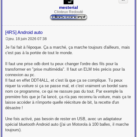
mesterial
Clioteux Redouté
[4RS] Android auto
jeu. 18 juin 2026 07:38
M
e
Je l'ai fait à l'époque. Ça a marché, ça marche toujours d'ailleurs, mais
s
c'est pas à la portée de tout le monde.
s
a
g
Il faut une prise odb dont tu peux changer l'ordre des fils pour la
e
transformer en "prise multimédia". Il faut un ELM très précis pour la
connexion au pc.
Il faut en effet DDT4ALL, et c'est là que ça se complique. Tu peux
niquer ta voiture si ça se passe mal, et c'est vraiment un bordel sans
nom ce programme, ce qui ne rassure pas du tout. Par exemple la
première fois que je l'ai lancé, ça n'a pas reconnu la voiture, mais ça te
laisse accéder à n'importe quelle réécriture de bit, la recette d'un
désastre !
Une fois activé, pas besoin de rester en USB, avec un adaptateur
spécial bluetooth Android auto (j'ai un Motorola à 100 balles, il marche
toujours).