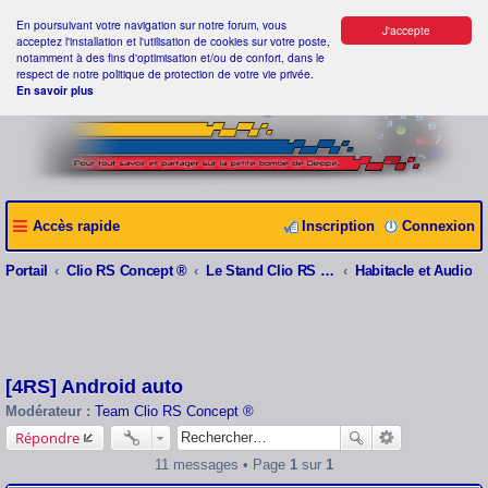
En poursuivant votre navigation sur notre forum, vous
J'accepte
acceptez l'installation et l'utilisation de cookies sur votre poste,
notamment à des fins d'optimisation et/ou de confort, dans le
respect de notre politique de protection de votre vie privée.
En savoir plus
Accès rapide
Inscription
Connexion
Portail
Clio RS Concept ®
Le Stand Clio RS Concept ®
Habitacle et Audio
[4RS] Android auto
Modérateur :
Team Clio RS Concept ®
Répondre
11 messages • Page
1
sur
1