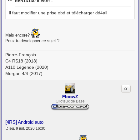
den13130 a écrit :
s
a
g
Il faut modifier une prise obd et télécharger dd4all
e
Mais encore?
Peux tu développer ce sujet ?
Pierre-François
C4 RS18 (2018)
A110 Légende (2020)
Morgan 4/4 (2017)
Citation
FloowZ
Clioteux de Base
[4RS] Android auto
jeu. 9 juil. 2020 16:30
M
e