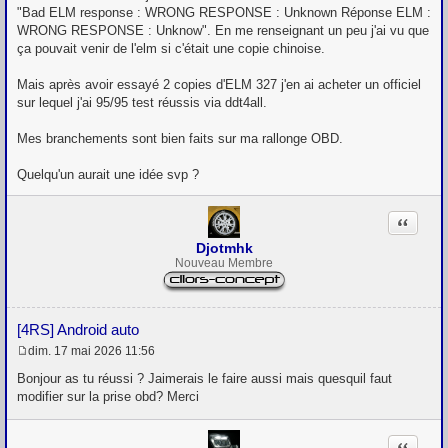
"Bad ELM response : WRONG RESPONSE : Unknown Réponse ELM :
WRONG RESPONSE : Unknow". En me renseignant un peu j'ai vu que
ça pouvait venir de l'elm si c'était une copie chinoise.
Mais après avoir essayé 2 copies d'ELM 327 j'en ai acheter un officiel
sur lequel j'ai 95/95 test réussis via ddt4all.
Mes branchements sont bien faits sur ma rallonge OBD.
Quelqu'un aurait une idée svp ?
Citation
Djotmhk
Nouveau Membre
[4RS] Android auto
dim. 17 mai 2026 11:56
M
e
Bonjour as tu réussi ? Jaimerais le faire aussi mais quesquil faut
s
modifier sur la prise obd? Merci
s
a
g
Citation
e