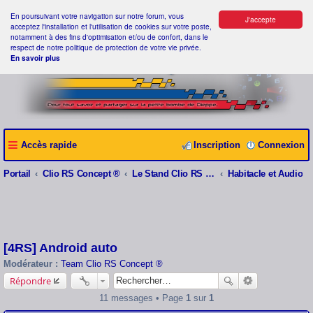
En poursuivant votre navigation sur notre forum, vous
J'accepte
acceptez l'installation et l'utilisation de cookies sur votre poste,
notamment à des fins d'optimisation et/ou de confort, dans le
respect de notre politique de protection de votre vie privée.
En savoir plus
Accès rapide
Inscription
Connexion
Portail
Clio RS Concept ®
Le Stand Clio RS Concept ®
Habitacle et Audio
[4RS] Android auto
Modérateur :
Team Clio RS Concept ®
Répondre
11 messages • Page
1
sur
1