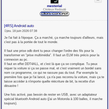
mesterial
Clioteux Redouté
[4RS] Android auto
jeu. 18 juin 2026 07:38
M
e
Je l'ai fait à l'époque. Ça a marché, ça marche toujours d'ailleurs, mais
s
c'est pas à la portée de tout le monde.
s
a
g
Il faut une prise odb dont tu peux changer l'ordre des fils pour la
e
transformer en "prise multimédia". Il faut un ELM très précis pour la
connexion au pc.
Il faut en effet DDT4ALL, et c'est là que ça se complique. Tu peux
niquer ta voiture si ça se passe mal, et c'est vraiment un bordel sans
nom ce programme, ce qui ne rassure pas du tout. Par exemple la
première fois que je l'ai lancé, ça n'a pas reconnu la voiture, mais ça te
laisse accéder à n'importe quelle réécriture de bit, la recette d'un
désastre !
Une fois activé, pas besoin de rester en USB, avec un adaptateur
spécial bluetooth Android auto (j'ai un Motorola à 100 balles, il marche
toujours).