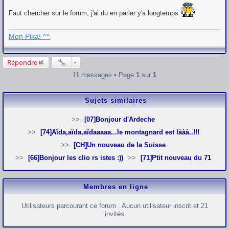
Faut chercher sur le forum, j'ai du en parler y'a longtemps
Mon Pika! ^^
Répondre
11 messages • Page
1
sur
1
Sujets similaires
[07]Bonjour d'Ardeche
[74]Aïda,aïda,aïdaaaaa...le montagnard est lààà..!!!
[CH]Un nouveau de la Suisse
[66]Bonjour les clio rs istes :))
[71]Ptit nouveau du 71
Membres en ligne
Utilisateurs parcourant ce forum : Aucun utilisateur inscrit et 21
invités