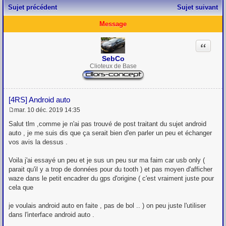
Sujet précédent
Sujet suivant
Message
Citation
SebCo
Clioteux de Base
[4RS] Android auto
mar. 10 déc. 2019 14:35
M
e
Salut tlm ,comme je n'ai pas trouvé de post traitant du sujet android
s
auto , je me suis dis que ça serait bien d'en parler un peu et échanger
s
vos avis la dessus .
a
g
e
Voila j'ai essayé un peu et je sus un peu sur ma faim car usb only (
parait qu'il y a trop de données pour du tooth ) et pas moyen d'afficher
waze dans le petit encadrer du gps d'origine ( c'est vraiment juste pour
cela que
je voulais android auto en faite , pas de bol .. ) on peu juste l'utiliser
dans l'interface android auto .