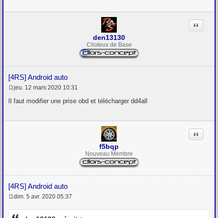
e
Citation
den13130
Clioteux de Base
[4RS] Android auto
jeu. 12 mars 2020 10:31
M
e
Il faut modifier une prise obd et télécharger dd4all
s
s
a
g
Citation
e
f5bqp
Nouveau Membre
[4RS] Android auto
dim. 5 avr. 2020 05:37
M
e
s