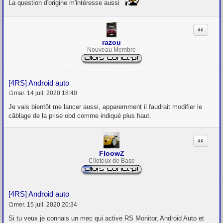
s
La question d'origine m'intéresse aussi
s
a
g
Citation
e
razou
Nouveau Membre
[4RS] Android auto
mar. 14 juil. 2020 18:40
M
e
Je vais bientôt me lancer aussi, apparemment il faudrait modifier le
s
câblage de la prise obd comme indiqué plus haut.
s
a
g
Citation
e
FloowZ
Clioteux de Base
[4RS] Android auto
mer. 15 juil. 2020 20:34
M
e
Si tu veux je connais un mec qui active RS Monitor, Android Auto et