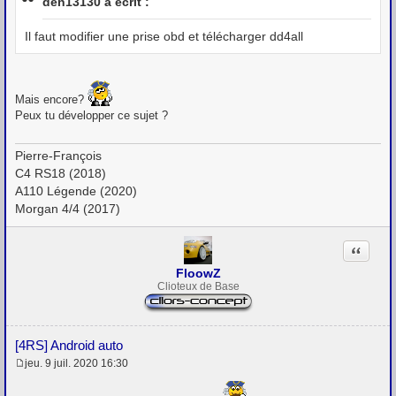
den13130 a écrit :
s
a
g
Il faut modifier une prise obd et télécharger dd4all
e
Mais encore?
Peux tu développer ce sujet ?
Pierre-François
C4 RS18 (2018)
A110 Légende (2020)
Morgan 4/4 (2017)
Citation
FloowZ
Clioteux de Base
[4RS] Android auto
jeu. 9 juil. 2020 16:30
M
e