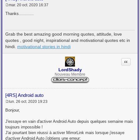
mar. 20 oct. 2020 16:37
M
e
Thanks............
s
s
a
g
Grab the best amazing good morning quotes, attitude, love
e
quotes , good night, inspirational and motivational quotes etc in
hindi.
motivational stories in hindi
Citation
LordShady
Nouveau Membre
[4RS] Android auto
lun. 26 oct. 2020 19:23
M
e
Bonjour,
s
s
J'essaye en vain d'activer Android Auto depuis quelques semaine mais
a
g
toujours impossible !
e
J'ai pourtant bien réussi à activer MirrorLink mais lorsque j'essaye
d'activer Android Auto j'obtiens une erreur: