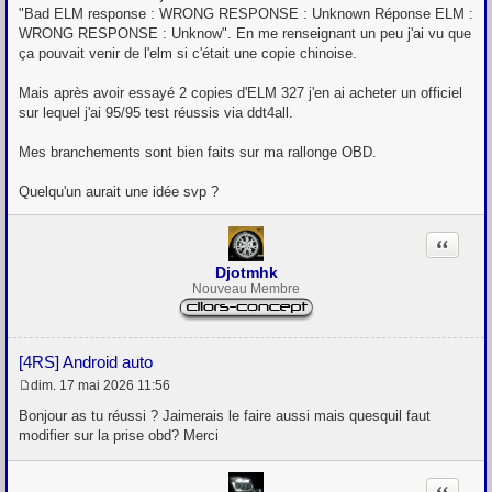
"Bad ELM response : WRONG RESPONSE : Unknown Réponse ELM :
WRONG RESPONSE : Unknow". En me renseignant un peu j'ai vu que
ça pouvait venir de l'elm si c'était une copie chinoise.
Mais après avoir essayé 2 copies d'ELM 327 j'en ai acheter un officiel
sur lequel j'ai 95/95 test réussis via ddt4all.
Mes branchements sont bien faits sur ma rallonge OBD.
Quelqu'un aurait une idée svp ?
Citation
Djotmhk
Nouveau Membre
[4RS] Android auto
dim. 17 mai 2026 11:56
M
e
Bonjour as tu réussi ? Jaimerais le faire aussi mais quesquil faut
s
modifier sur la prise obd? Merci
s
a
g
Citation
e