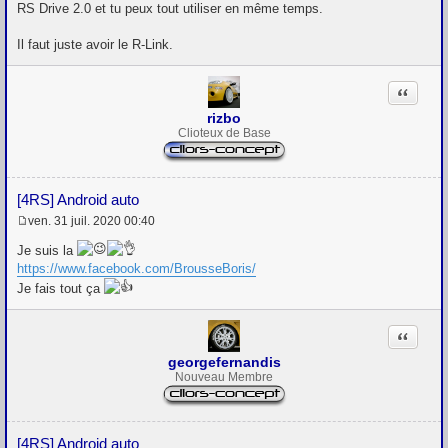
s
RS Drive 2.0 et tu peux tout utiliser en même temps.
s
a
g
Il faut juste avoir le R-Link.
e
Citation
rizbo
Clioteux de Base
[4RS] Android auto
ven. 31 juil. 2020 00:40
M
e
Je suis la
s
https://www.facebook.com/BrousseBoris/
s
a
Je fais tout ça
g
e
Citation
georgefernandis
Nouveau Membre
[4RS] Android auto