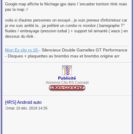
Google map affiche le fléchage gps dans l 'encadrer tomtom rlink mais
pas la map :/
voila si d'autres personnes on essayé , je suis preneur d'info/retour car
je me suis arrêté la , jai préféré un combo rs monitor ( barregraphe T°
fluides / embrayage /pression turbal ) + support tel aimanté ( waze ) en
dessous du rlink .
Mon Ex clio rs 18
- Silencieux Double Gamelles GT Performance
- Disques + plaquettes av brembo max et brembo origine arr
Publicité
Annonce Clio RS Concept
[4RS] Android auto
mar. 10 déc. 2019 14:35
M
e
s
s
a
g