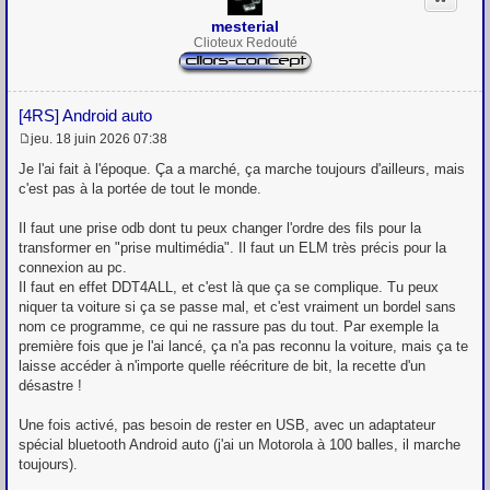
mesterial
Clioteux Redouté
[4RS] Android auto
jeu. 18 juin 2026 07:38
M
e
Je l'ai fait à l'époque. Ça a marché, ça marche toujours d'ailleurs, mais
s
c'est pas à la portée de tout le monde.
s
a
g
Il faut une prise odb dont tu peux changer l'ordre des fils pour la
e
transformer en "prise multimédia". Il faut un ELM très précis pour la
connexion au pc.
Il faut en effet DDT4ALL, et c'est là que ça se complique. Tu peux
niquer ta voiture si ça se passe mal, et c'est vraiment un bordel sans
nom ce programme, ce qui ne rassure pas du tout. Par exemple la
première fois que je l'ai lancé, ça n'a pas reconnu la voiture, mais ça te
laisse accéder à n'importe quelle réécriture de bit, la recette d'un
désastre !
Une fois activé, pas besoin de rester en USB, avec un adaptateur
spécial bluetooth Android auto (j'ai un Motorola à 100 balles, il marche
toujours).