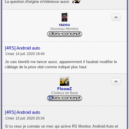
s
La question d'origine m'intéresse aussi
s
a
g
Citation
e
razou
Nouveau Membre
[4RS] Android auto
mar. 14 juil. 2020 18:40
M
e
Je vais bientôt me lancer aussi, apparemment il faudrait modifier le
s
câblage de la prise obd comme indiqué plus haut.
s
a
g
Citation
e
FloowZ
Clioteux de Base
[4RS] Android auto
mer. 15 juil. 2020 20:34
M
e
Si tu veux je connais un mec qui active RS Monitor, Android Auto et