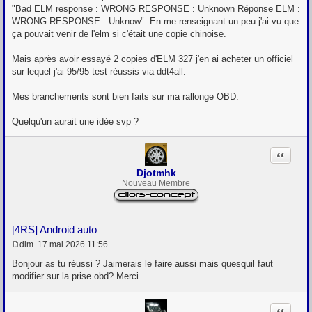
"Bad ELM response : WRONG RESPONSE : Unknown Réponse ELM :
WRONG RESPONSE : Unknow". En me renseignant un peu j'ai vu que
ça pouvait venir de l'elm si c'était une copie chinoise.
Mais après avoir essayé 2 copies d'ELM 327 j'en ai acheter un officiel
sur lequel j'ai 95/95 test réussis via ddt4all.
Mes branchements sont bien faits sur ma rallonge OBD.
Quelqu'un aurait une idée svp ?
Citation
Djotmhk
Nouveau Membre
[4RS] Android auto
dim. 17 mai 2026 11:56
M
e
Bonjour as tu réussi ? Jaimerais le faire aussi mais quesquil faut
s
modifier sur la prise obd? Merci
s
a
g
Citation
e