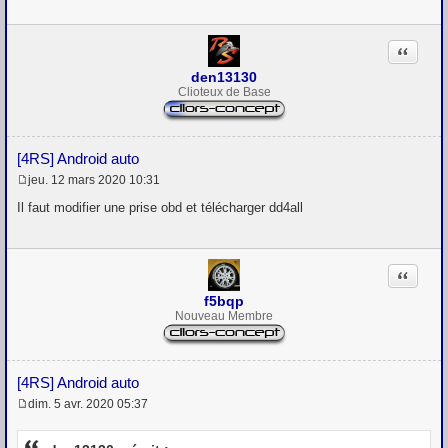
e
Citation
den13130
Clioteux de Base
[4RS] Android auto
jeu. 12 mars 2020 10:31
M
e
Il faut modifier une prise obd et télécharger dd4all
s
s
a
g
Citation
e
f5bqp
Nouveau Membre
[4RS] Android auto
dim. 5 avr. 2020 05:37
M
e
s