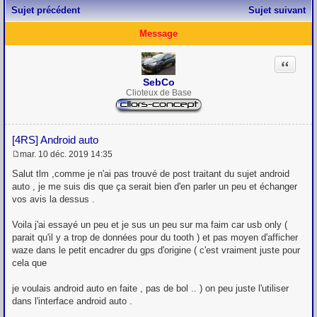
Sujet précédent
Sujet suivant
Message
Citation
SebCo
Clioteux de Base
[4RS] Android auto
mar. 10 déc. 2019 14:35
M
e
Salut tlm ,comme je n'ai pas trouvé de post traitant du sujet android
s
auto , je me suis dis que ça serait bien d'en parler un peu et échanger
s
vos avis la dessus .
a
g
e
Voila j'ai essayé un peu et je sus un peu sur ma faim car usb only (
parait qu'il y a trop de données pour du tooth ) et pas moyen d'afficher
waze dans le petit encadrer du gps d'origine ( c'est vraiment juste pour
cela que
je voulais android auto en faite , pas de bol .. ) on peu juste l'utiliser
dans l'interface android auto .