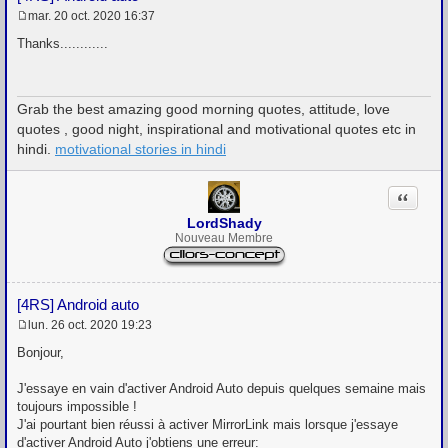
mar. 20 oct. 2020 16:37
M
e
Thanks............
s
s
a
g
Grab the best amazing good morning quotes, attitude, love
e
quotes , good night, inspirational and motivational quotes etc in
hindi.
motivational stories in hindi
Citation
LordShady
Nouveau Membre
[4RS] Android auto
lun. 26 oct. 2020 19:23
M
e
Bonjour,
s
s
J'essaye en vain d'activer Android Auto depuis quelques semaine mais
a
g
toujours impossible !
e
J'ai pourtant bien réussi à activer MirrorLink mais lorsque j'essaye
d'activer Android Auto j'obtiens une erreur: