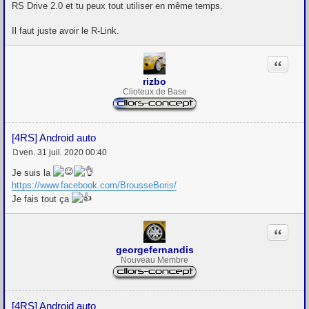
s
RS Drive 2.0 et tu peux tout utiliser en même temps.
s
a
g
Il faut juste avoir le R-Link.
e
Citation
rizbo
Clioteux de Base
[4RS] Android auto
ven. 31 juil. 2020 00:40
M
e
Je suis la
s
https://www.facebook.com/BrousseBoris/
s
a
Je fais tout ça
g
e
Citation
georgefernandis
Nouveau Membre
[4RS] Android auto