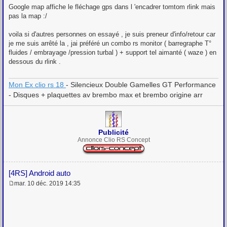
Google map affiche le fléchage gps dans l 'encadrer tomtom rlink mais
pas la map :/
voila si d'autres personnes on essayé , je suis preneur d'info/retour car
je me suis arrêté la , jai préféré un combo rs monitor ( barregraphe T°
fluides / embrayage /pression turbal ) + support tel aimanté ( waze ) en
dessous du rlink .
Mon Ex clio rs 18
- Silencieux Double Gamelles GT Performance
- Disques + plaquettes av brembo max et brembo origine arr
Publicité
Annonce Clio RS Concept
[4RS] Android auto
mar. 10 déc. 2019 14:35
M
e
s
s
a
g