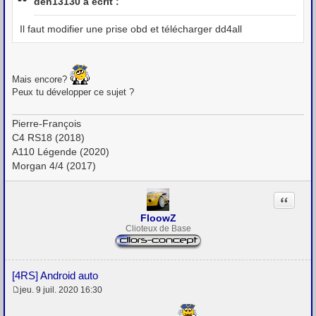
den13130 a écrit :
s
a
g
Il faut modifier une prise obd et télécharger dd4all
e
Mais encore?
Peux tu développer ce sujet ?
Pierre-François
C4 RS18 (2018)
A110 Légende (2020)
Morgan 4/4 (2017)
Citation
FloowZ
Clioteux de Base
[4RS] Android auto
jeu. 9 juil. 2020 16:30
M
e