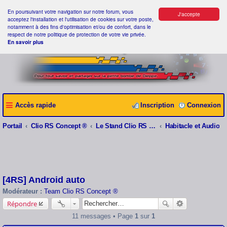
En poursuivant votre navigation sur notre forum, vous
J'accepte
acceptez l'installation et l'utilisation de cookies sur votre poste,
notamment à des fins d'optimisation et/ou de confort, dans le
respect de notre politique de protection de votre vie privée.
En savoir plus
Accès rapide
Inscription
Connexion
Portail
Clio RS Concept ®
Le Stand Clio RS Concept ®
Habitacle et Audio
[4RS] Android auto
Modérateur :
Team Clio RS Concept ®
Répondre
11 messages • Page
1
sur
1