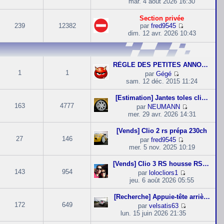
e
mar. 4 août 2026 16:30
l
m
l
n
o
e
e
t
i
n
d
s
Section privée
e
e
s
e
s
239
12382
par
fred9545
r
r
u
r
C
a
dim. 12 avr. 2026 10:43
l
m
l
n
o
g
e
e
t
i
n
e
d
s
e
e
s
e
s
r
r
u
r
RÈGLE DES PETITES ANNONCES
a
l
m
l
n
1
1
g
par
Gégé
e
e
t
i
C
e
sam. 12 déc. 2015 11:24
d
s
e
e
o
e
s
r
r
n
r
[Estimation] Jantes toles cli…
a
l
m
s
n
163
4777
g
par
NEUMANN
e
e
u
i
C
e
mer. 29 avr. 2026 14:31
d
s
l
e
o
e
s
t
r
n
r
[Vends] Clio 2 rs prépa 230ch
a
e
m
s
n
27
146
g
par
fred9545
r
e
u
i
C
e
mer. 5 nov. 2025 10:19
l
s
l
e
o
e
s
t
r
n
d
[Vends] Clio 3 RS housse RS P…
a
e
m
s
e
143
954
g
par
lolocliors1
r
e
u
r
C
e
jeu. 6 août 2026 05:55
l
s
l
n
o
e
s
t
i
n
d
[Recherche] Appuie-tête arriè…
a
e
e
s
e
g
172
649
par
velsatis63
r
r
u
r
C
e
lun. 15 juin 2026 21:35
l
m
l
n
o
e
e
t