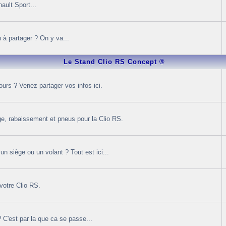
ault Sport...
 à partager ? On y va...
Le Stand Clio RS Concept ®
rs ? Venez partager vos infos ici.
age, rabaissement et pneus pour la Clio RS.
 siège ou un volant ? Tout est ici...
votre Clio RS.
? C'est par la que ca se passe...