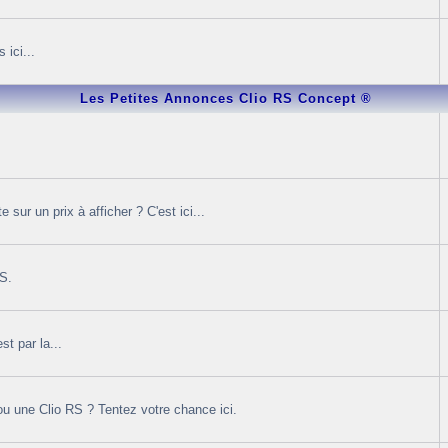
 ici...
Les Petites Annonces Clio RS Concept ®
sur un prix à afficher ? C'est ici...
RS.
t par la...
u une Clio RS ? Tentez votre chance ici.