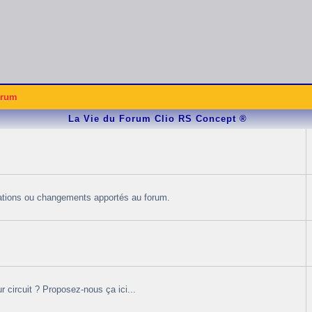
rum
La Vie du Forum Clio RS Concept ®
orations ou changements apportés au forum.
 circuit ? Proposez-nous ça ici...