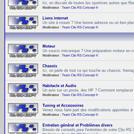
Ici, on discute de toutes les sportives autres que Ren
Modérateur :
Team Clio RS Concept ®
Liens internet
Un site à mourir ? Une bonne adresse ou un bon plan
Modérateur :
Team Clio RS Concept ®
Moteur
Un soucis mécanique ? Une préparation moteur en cou
Modérateur :
Team Clio RS Concept ®
Chassis
Ici, on parle de tout ce qui touche au chassis: frein
Modérateur :
Team Clio RS Concept ®
Habitacle et Audio
Un avis sur un poste, des HP ? Comment remplacer un
Modérateur :
Team Clio RS Concept ®
Tuning et Accessoires
Venez nous faire part des modifications apportées à 
Modérateur :
Team Clio RS Concept ®
Entretien général et Problèmes divers
Besoin de conseils pour l'entretien de votre Clio RS 