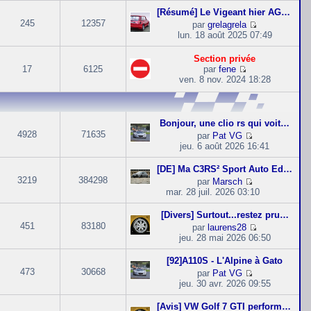
t
i
n
d
[Résumé] Le Vigeant hier AGC86
e
e
s
e
245
12357
par
grelagrela
r
r
u
r
C
lun. 18 août 2025 07:49
l
m
l
n
o
e
e
t
i
n
d
s
Section privée
e
e
s
e
s
17
6125
par
fene
r
r
u
r
C
a
ven. 8 nov. 2024 18:28
l
m
l
n
o
g
e
e
t
i
n
e
d
s
e
e
s
e
s
r
r
u
r
Bonjour, une clio rs qui voit…
a
l
m
l
n
4928
71635
g
par
Pat VG
e
e
t
i
C
e
jeu. 6 août 2026 16:41
d
s
e
e
o
e
s
r
r
n
r
[DE] Ma C3RS² Sport Auto Edit…
a
l
m
s
n
3219
384298
g
par
Marsch
e
e
u
i
C
e
mar. 28 juil. 2026 03:10
d
s
l
e
o
e
s
t
r
n
r
[Divers] Surtout...restez pru…
a
e
m
s
n
451
83180
g
par
laurens28
r
e
u
i
C
e
jeu. 28 mai 2026 06:50
l
s
l
e
o
e
s
t
r
n
d
[92]A110S - L'Alpine à Gato
a
e
m
s
e
473
30668
g
par
Pat VG
r
e
u
r
C
e
jeu. 30 avr. 2026 09:55
l
s
l
n
o
e
s
t
i
n
d
[Avis] VW Golf 7 GTI performa…
a
e
e