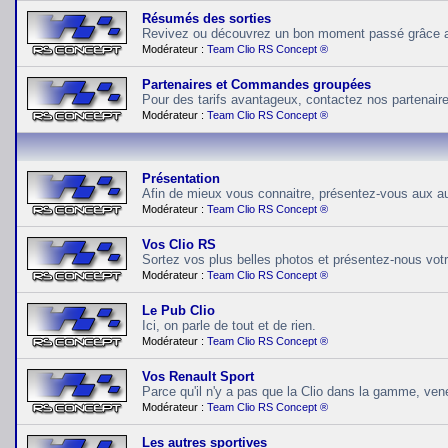
Résumés des sorties
Revivez ou découvrez un bon moment passé grâce
Modérateur :
Team Clio RS Concept ®
Partenaires et Commandes groupées
Pour des tarifs avantageux, contactez nos partenaire
Modérateur :
Team Clio RS Concept ®
Présentation
Afin de mieux vous connaitre, présentez-vous aux 
Modérateur :
Team Clio RS Concept ®
Vos Clio RS
Sortez vos plus belles photos et présentez-nous vot
Modérateur :
Team Clio RS Concept ®
Le Pub Clio
Ici, on parle de tout et de rien.
Modérateur :
Team Clio RS Concept ®
Vos Renault Sport
Parce qu'il n'y a pas que la Clio dans la gamme, ven
Modérateur :
Team Clio RS Concept ®
Les autres sportives