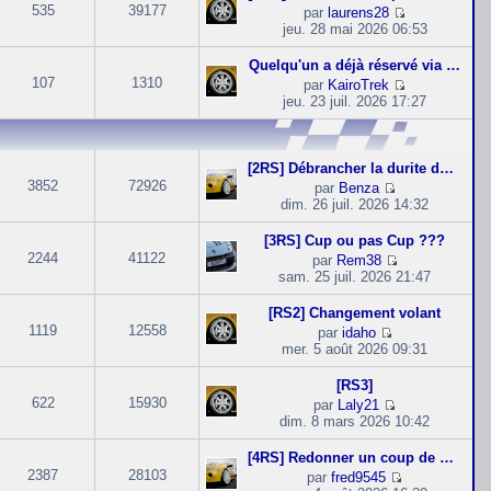
s
e
g
535
39177
par
laurens28
r
r
u
r
C
e
jeu. 28 mai 2026 06:53
l
m
l
n
o
e
e
t
i
n
d
Quelqu'un a déjà réservé via …
s
e
e
s
e
s
107
1310
par
KairoTrek
r
r
u
r
a
C
jeu. 23 juil. 2026 17:27
l
m
l
n
g
o
e
e
t
i
e
n
d
s
e
e
s
e
s
r
r
u
r
[2RS] Débrancher la durite du…
a
l
m
l
n
3852
72926
g
par
Benza
e
e
t
i
C
e
dim. 26 juil. 2026 14:32
d
s
e
e
o
e
s
r
r
n
r
[3RS] Cup ou pas Cup ???
a
l
m
s
n
2244
41122
g
par
Rem38
e
e
u
i
C
e
sam. 25 juil. 2026 21:47
d
s
l
e
o
e
s
t
r
n
r
[RS2] Changement volant
a
e
m
s
n
1119
12558
g
par
idaho
r
e
u
i
C
e
mer. 5 août 2026 09:31
l
s
l
e
o
e
s
t
r
n
d
[RS3]
a
e
m
s
e
622
15930
g
par
Laly21
r
e
u
r
C
e
dim. 8 mars 2026 10:42
l
s
l
n
o
e
s
t
i
n
d
[4RS] Redonner un coup de neu…
a
e
e
s
e
2387
28103
g
par
fred9545
r
r
u
r
C