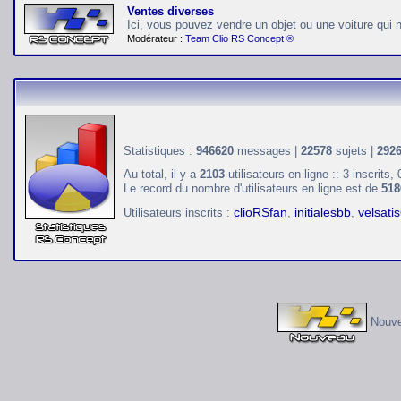
Ventes diverses
Ici, vous pouvez vendre un objet ou une voiture qui n'
Modérateur :
Team Clio RS Concept ®
Statistiques :
946620
messages |
22578
sujets |
292
Au total, il y a
2103
utilisateurs en ligne :: 3 inscrits, 
Le record du nombre d'utilisateurs en ligne est de
518
clioRSfan
initialesbb
velsati
Utilisateurs inscrits :
,
,
Nouv