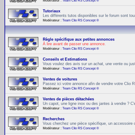
Modérateur :
Team Clio RS Concept ®
Tutoriaux
Les différents tutos disponibles sur le forum sont tous
Modérateur :
Team Clio RS Concept ®
Règle spécifique aux petites annonces
À lire avant de passer une annonce.
Modérateur :
Team Clio RS Concept ®
Conseils et Estimations
Vous voulez des avis sur un achat, une vente ou juste 
Modérateur :
Team Clio RS Concept ®
Ventes de voitures
Passez ici votre annonce afin de vendre votre Clio 
Modérateur :
Team Clio RS Concept ®
Ventes de pièces détachées
Un capot, une ligne inox ou des jantes à vendre ? C'es
Modérateur :
Team Clio RS Concept ®
Recherches
Vous cherchez une pièce spécifique, un accessoire o
Modérateur :
Team Clio RS Concept ®