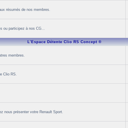
 aux résumés de nos membres.
s ou participez à nos CG...
L'Espace Détente Clio RS Concept ®
autres membres.
re Clio RS.
ez nous présenter votre Renault Sport.