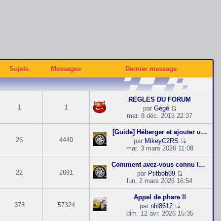
Sujets
Messages
Dernier message
RÈGLES DU FORUM
1
1
par
Gégé
C
mar. 8 déc. 2015 22:37
o
n
[Guide] Héberger et ajouter u…
s
26
4440
par
MikeyC2RS
u
C
mar. 3 mars 2026 11:08
l
o
t
n
Comment avez-vous connu le fo…
e
s
22
2691
par
Ptitbob69
r
u
C
lun. 2 mars 2026 16:54
l
l
o
e
t
n
d
Appel de phare !!
e
s
e
378
57324
par
nhl8612
r
u
r
C
dim. 12 avr. 2026 15:35
l
l
n
o
e