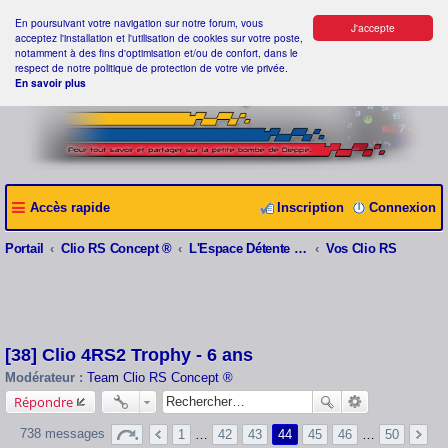
En poursuivant votre navigation sur notre forum, vous
J'accepte
acceptez l'installation et l'utilisation de cookies sur votre poste,
notamment à des fins d'optimisation et/ou de confort, dans le
respect de notre politique de protection de votre vie privée.
En savoir plus
Accès rapide
Inscription
Connexion
Portail
Clio RS Concept ®
L'Espace Détente Clio RS Concept ®
Vos Clio RS
[38] Clio 4RS2 Trophy - 6 ans
Modérateur :
Team Clio RS Concept ®
Répondre
738 messages
1
…
42
43
44
45
46
…
50