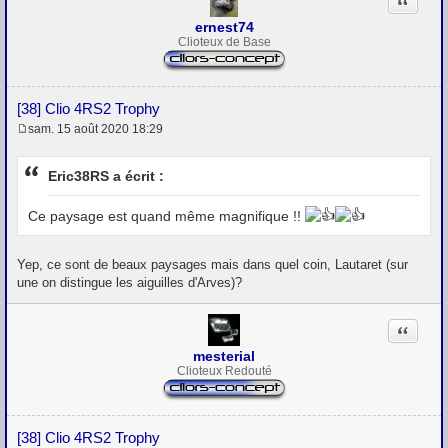
Citation
ernest74
Clioteux de Base
[38] Clio 4RS2 Trophy
sam. 15 août 2020 18:29
M
e
s
Eric38RS a écrit :
s
a
g
Ce paysage est quand même magnifique !!
e
Yep, ce sont de beaux paysages mais dans quel coin, Lautaret (sur
une on distingue les aiguilles d'Arves)?
Citation
mesterial
Clioteux Redouté
[38] Clio 4RS2 Trophy