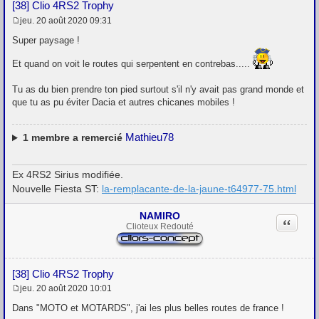
[38] Clio 4RS2 Trophy
jeu. 20 août 2020 09:31
M
e
Super paysage !
s
s
Et quand on voit le routes qui serpentent en contrebas.....
a
g
e
Tu as du bien prendre ton pied surtout s'il n'y avait pas grand monde et
que tu as pu éviter Dacia et autres chicanes mobiles !
Mathieu78
1
membre a remercié
Ex 4RS2 Sirius modifiée.
Nouvelle Fiesta ST:
la-remplacante-de-la-jaune-t64977-75.html
NAMIRO
Citation
Clioteux Redouté
[38] Clio 4RS2 Trophy
jeu. 20 août 2020 10:01
M
e
Dans "MOTO et MOTARDS", j'ai les plus belles routes de france !
s