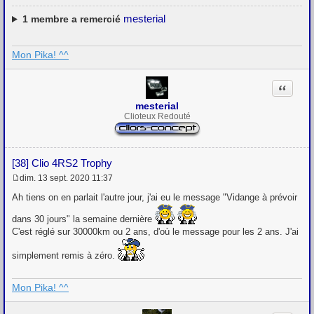
mesterial
1
membre a remercié
Mon Pika! ^^
Citation
mesterial
Clioteux Redouté
[38] Clio 4RS2 Trophy
dim. 13 sept. 2020 11:37
M
e
Ah tiens on en parlait l'autre jour, j'ai eu le message "Vidange à prévoir
s
s
dans 30 jours" la semaine dernière
a
C'est réglé sur 30000km ou 2 ans, d'où le message pour les 2 ans. J'ai
g
e
simplement remis à zéro.
Mon Pika! ^^