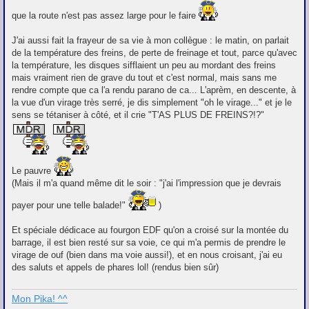
que la route n'est pas assez large pour le faire
J'ai aussi fait la frayeur de sa vie à mon collègue : le matin, on parlait
de la température des freins, de perte de freinage et tout, parce qu'avec
la température, les disques sifflaient un peu au mordant des freins
mais vraiment rien de grave du tout et c'est normal, mais sans me
rendre compte que ca l'a rendu parano de ca... L'aprèm, en descente, à
la vue d'un virage très serré, je dis simplement "oh le virage..." et je le
sens se tétaniser à côté, et il crie "T'AS PLUS DE FREINS?!?"
Le pauvre
(Mais il m'a quand même dit le soir : "j'ai l'impression que je devrais
payer pour une telle balade!"
)
Et spéciale dédicace au fourgon EDF qu'on a croisé sur la montée du
barrage, il est bien resté sur sa voie, ce qui m'a permis de prendre le
virage de ouf (bien dans ma voie aussi!), et en nous croisant, j'ai eu
des saluts et appels de phares lol! (rendus bien sûr)
Mon Pika! ^^