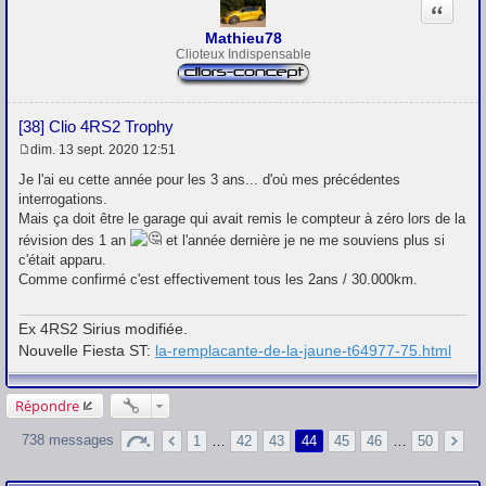
Citation
Mathieu78
Clioteux Indispensable
[38] Clio 4RS2 Trophy
dim. 13 sept. 2020 12:51
M
e
Je l'ai eu cette année pour les 3 ans... d'où mes précédentes
s
interrogations.
s
Mais ça doit être le garage qui avait remis le compteur à zéro lors de la
a
g
révision des 1 an
et l'année dernière je ne me souviens plus si
e
c'était apparu.
Comme confirmé c'est effectivement tous les 2ans / 30.000km.
Ex 4RS2 Sirius modifiée.
Nouvelle Fiesta ST:
la-remplacante-de-la-jaune-t64977-75.html
Répondre
738 messages
1
…
42
43
44
45
46
…
50