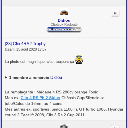
Citation
Didiou
Clioteux Redouté
[38] Clio 4RS2 Trophy
sam. 15 août 2020 17:07
M
e
s
La photo est magnifique, c'est toujours ça
s
a
g
e
Didiou
1
membre a remercié
La remplaçante : Mégane 4 RS 280cv orange Tonic
Mon ex.
Clio 4 RS Ph.2 Sirius
Châssis Cup/Silencieux
tube/Cales de 16mm au 4 coins
Mes autres ex. sportives :Simca 1100 Ti, GT turbo 1986, Hyundai
coupé 2 Facelift 2008, Clio 3 Rs 2 Cup 2011