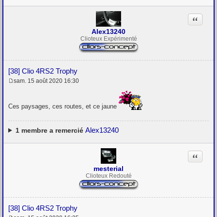
Citation
Alex13240
Clioteux Expérimenté
[38] Clio 4RS2 Trophy
sam. 15 août 2020 16:30
M
e
s
Ces paysages, ces routes, et ce jaune
s
a
g
e
Alex13240
1
membre a remercié
Citation
mesterial
Clioteux Redouté
[38] Clio 4RS2 Trophy