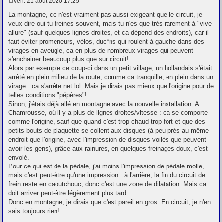
ven. 21 août 2020 17:25
M
e
La montagne, ce n'est vraiment pas aussi exigeant que le circuit, je
s
veux dire oui tu freines souvent, mais tu n'es que très rarement à "vive
s
allure" (sauf quelques lignes droites, et ca dépend des endroits), car il
a
g
faut éviter promeneurs, vélos, duc*ns qui roulent à gauche dans des
e
virages en aveugle, ca en plus de nombreux virages qui peuvent
s'enchainer beaucoup plus que sur circuit!
Alors par exemple ce coup-ci dans un petit village, un hollandais s'était
arrêté en plein milieu de la route, comme ca tranquille, en plein dans un
virage : ca s'arrête net lol. Mais je dirais pas mieux que l'origine pour de
telles conditions "pépères"!
Sinon, j'étais déjà allé en montagne avec la nouvelle installation. A
Chamrousse, où il y a plus de lignes droites/vitesse : ca se comporte
comme l'origine, sauf que quand c'est trop chaud trop fort et que des
petits bouts de plaquette se collent aux disques (à peu près au même
endroit que l'origine, avec l'impression de disques voilés que peuvent
avoir les gens), grâce aux rainures, en quelques freinages doux, c'est
envolé.
Pour ce qui est de la pédale, j'ai moins l'impression de pédale molle,
mais c'est peut-être qu'une impression : à l'arrière, la fin du circuit de
frein reste en caoutchouc, donc c'est une zone de dilatation. Mais ca
doit arriver peut-être légèrement plus tard.
Donc en montagne, je dirais que c'est pareil en gros. En circuit, je n'en
sais toujours rien!