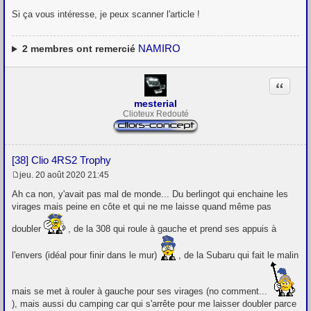
s
Si ça vous intéresse, je peux scanner l'article !
a
g
e
NAMIRO
2
membres ont remercié
Citation
mesterial
Clioteux Redouté
[38] Clio 4RS2 Trophy
jeu. 20 août 2020 21:45
M
e
Ah ca non, y'avait pas mal de monde... Du berlingot qui enchaine les
s
virages mais peine en côte et qui ne me laisse quand même pas
s
a
doubler
, de la 308 qui roule à gauche et prend ses appuis à
g
e
l'envers (idéal pour finir dans le mur)
, de la Subaru qui fait le malin
mais se met à rouler à gauche pour ses virages (no comment...
), mais aussi du camping car qui s'arrête pour me laisser doubler parce