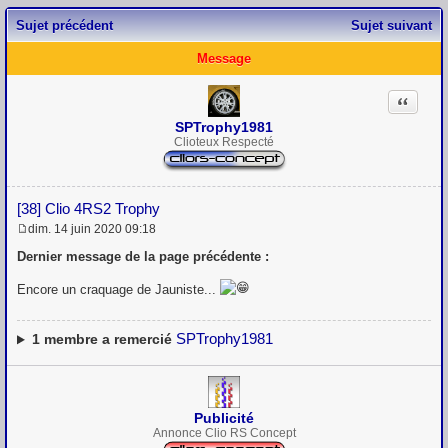
Sujet précédent
Sujet suivant
Message
Citation
SPTrophy1981
Clioteux Respecté
[38] Clio 4RS2 Trophy
dim. 14 juin 2020 09:18
M
e
Dernier message de la page précédente :
s
s
Encore un craquage de Jauniste...
a
g
e
SPTrophy1981
1
membre a remercié
Publicité
Annonce Clio RS Concept