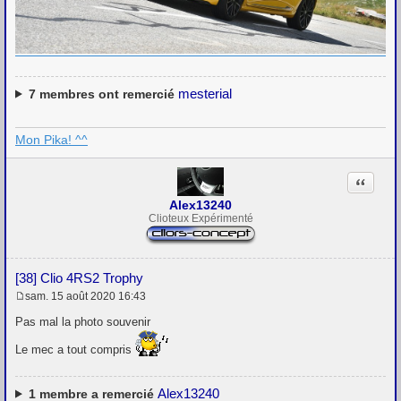
mesterial
7
membres ont remercié
Mon Pika! ^^
Citation
Alex13240
Clioteux Expérimenté
[38] Clio 4RS2 Trophy
sam. 15 août 2020 16:43
M
e
Pas mal la photo souvenir
s
s
Le mec a tout compris
a
g
e
Alex13240
1
membre a remercié