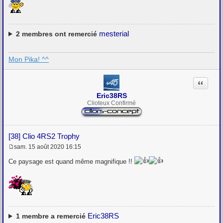
mesterial
2
membres ont remercié
Mon Pika! ^^
Citation
Eric38RS
Clioteux Confirmé
[38] Clio 4RS2 Trophy
sam. 15 août 2020 16:15
M
e
Ce paysage est quand même magnifique !!
s
s
a
g
e
Eric38RS
1
membre a remercié