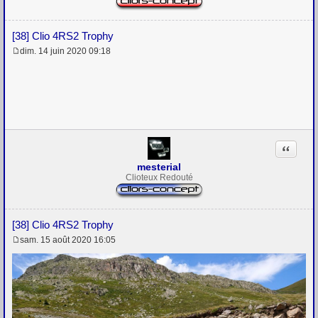
[38] Clio 4RS2 Trophy
dim. 14 juin 2020 09:18
M
e
s
s
a
g
e
Citation
mesterial
Clioteux Redouté
[38] Clio 4RS2 Trophy
sam. 15 août 2020 16:05
M
e
s
s
a
g
e