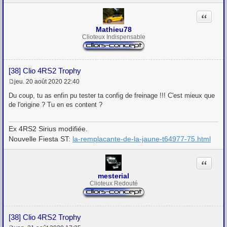
Citation
Mathieu78
Clioteux Indispensable
[38] Clio 4RS2 Trophy
jeu. 20 août 2020 22:40
M
e
Du coup, tu as enfin pu tester ta config de freinage !!! C'est mieux que
s
de l'origine ? Tu en es content ?
s
a
g
Ex 4RS2 Sirius modifiée.
e
Nouvelle Fiesta ST:
la-remplacante-de-la-jaune-t64977-75.html
Citation
mesterial
Clioteux Redouté
[38] Clio 4RS2 Trophy