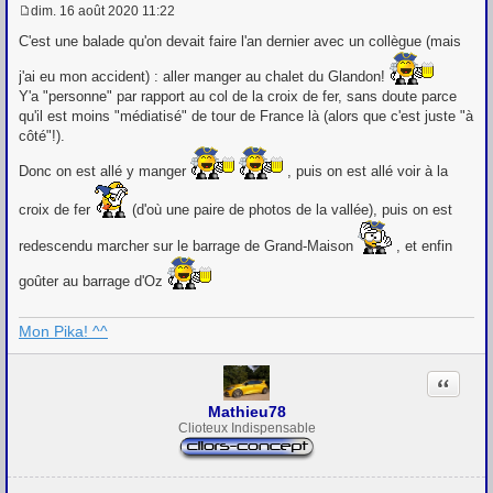
dim. 16 août 2020 11:22
M
e
C'est une balade qu'on devait faire l'an dernier avec un collègue (mais
s
s
j'ai eu mon accident) : aller manger au chalet du Glandon!
a
Y'a "personne" par rapport au col de la croix de fer, sans doute parce
g
e
qu'il est moins "médiatisé" de tour de France là (alors que c'est juste "à
côté"!).
Donc on est allé y manger
, puis on est allé voir à la
croix de fer
(d'où une paire de photos de la vallée), puis on est
redescendu marcher sur le barrage de Grand-Maison
, et enfin
goûter au barrage d'Oz
Mon Pika! ^^
Citation
Mathieu78
Clioteux Indispensable