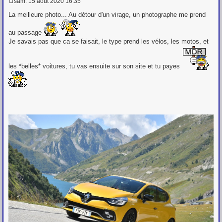
sam. 15 août 2020 16:35
M
e
La meilleure photo... Au détour d'un virage, un photographe me prend
s
s
au passage
a
g
Je savais pas que ca se faisait, le type prend les vélos, les motos, et
e
les *belles* voitures, tu vas ensuite sur son site et tu payes