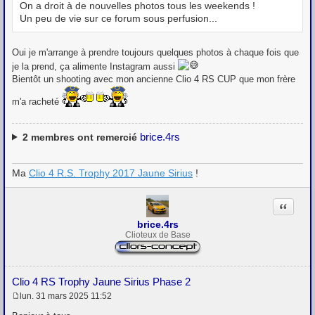
e
On a droit à de nouvelles photos tous les weekends !
Un peu de vie sur ce forum sous perfusion...
Oui je m'arrange à prendre toujours quelques photos à chaque fois que
je la prend, ça alimente Instagram aussi
Bientôt un shooting avec mon ancienne Clio 4 RS CUP que mon frère
m'a racheté
brice.4rs
2
membres ont remercié
Ma
Clio 4 R.S. Trophy 2017 Jaune Sirius
!
Citation
brice.4rs
Clioteux de Base
Clio 4 RS Trophy Jaune Sirius Phase 2
lun. 31 mars 2025 11:52
M
e