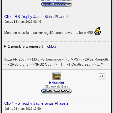
Clio 4 RS Trophy Jaune Sirius Phase 2
mar. 18 mars 2025 08:46
M
e
s
Merci de nous faire saliver régulièrement devant ta belle 4RS
s
a
g
e
nickbui
1
membre a remercié
Ibiza FR 20vt --> MX5 Performance --> 3 MPS --> 2RS2 Ragnotti
--> 2RS3 titane --> 3RS2 Cup --> TT mk1 Quattro 225 --> ... ?
Citation
brice.4rs
Clioteux de Base
Clio 4 RS Trophy Jaune Sirius Phase 2
dim. 23 mars 2025 11:50
M