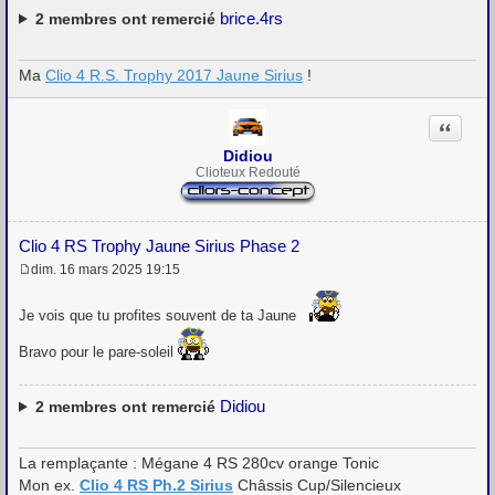
brice.4rs
2
membres ont remercié
Ma
Clio 4 R.S. Trophy 2017 Jaune Sirius
!
Citation
Didiou
Clioteux Redouté
Clio 4 RS Trophy Jaune Sirius Phase 2
dim. 16 mars 2025 19:15
M
e
s
Je vois que tu profites souvent de ta Jaune
s
a
Bravo pour le pare-soleil
g
e
Didiou
2
membres ont remercié
La remplaçante : Mégane 4 RS 280cv orange Tonic
Mon ex.
Clio 4 RS Ph.2 Sirius
Châssis Cup/Silencieux