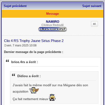
Sujet précédent
Sujet suivant
Message
NAMIRO
Citation
Clioteux Redouté
Clio 4 RS Trophy Jaune Sirius Phase 2
ven. 7 mars 2025 10:08
M
e
Dernier message de la page précédente :
s
s
a
brice.4rs a écrit :
g
e
Didiou a écrit :
J’avais fait la même modif sur ma Mégane dés son
acquisition
Ça fait nettement mieux