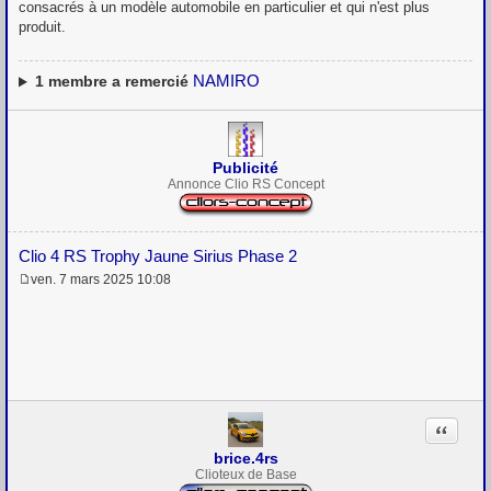
consacrés à un modèle automobile en particulier et qui n'est plus
produit.
NAMIRO
1
membre a remercié
Publicité
Annonce Clio RS Concept
Clio 4 RS Trophy Jaune Sirius Phase 2
ven. 7 mars 2025 10:08
M
e
s
s
a
g
e
Citation
brice.4rs
Clioteux de Base