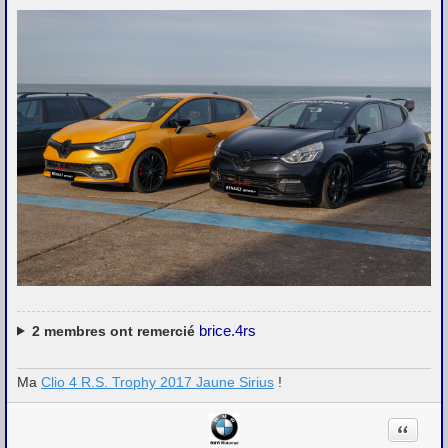
brice.4rs
2
membres ont remercié
Ma
Clio 4 R.S. Trophy 2017 Jaune Sirius
!
Citation