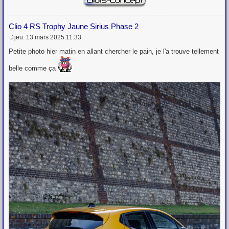
Clio 4 RS Trophy Jaune Sirius Phase 2
jeu. 13 mars 2025 11:33
M
e
Petite photo hier matin en allant chercher le pain, je l'a trouve tellement
s
s
belle comme ça
a
g
e