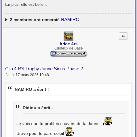
En plus, elle est belle...
NAMIRO
2
membres ont remercié
Citation
brice.4rs
Clioteux de Base
Clio 4 RS Trophy Jaune Sirius Phase 2
lun. 17 mars 2025 10:48
M
e
s
NAMIRO a écrit :
s
a
g
e
Didiou a écrit :
Je vois que tu profites souvent de ta Jaune
Bravo pour le pare-soleil