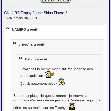
Clio 4 RS Trophy Jaune Sirius Phase 2
ven. 7 mars 2025 10:33
M
e
s
NAMIRO a écrit :
s
a
g
e
brice.4rs a écrit :
Didiou a écrit :
J’avais fait la même modif sur ma Mégane dés
son acquisition
Ça fait nettement mieux
Beaucoup plus jolie que l'antenne , je trouve ça
dommage d'ailleurs de ne pas avoir l'antenne requin de
série, ou au moins sur les Trophy..