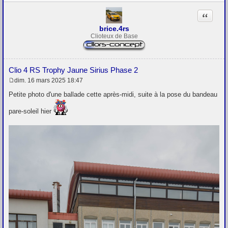
Citation
brice.4rs
Clioteux de Base
Clio 4 RS Trophy Jaune Sirius Phase 2
dim. 16 mars 2025 18:47
M
e
Petite photo d'une ballade cette après-midi, suite à la pose du bandeau
s
s
pare-soleil hier
a
g
e