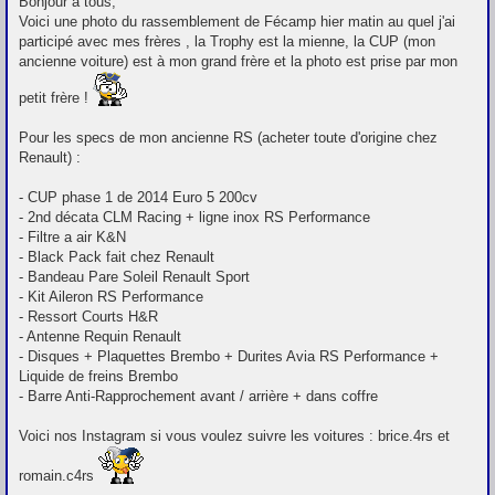
Bonjour à tous,
s
Voici une photo du rassemblement de Fécamp hier matin au quel j'ai
s
participé avec mes frères , la Trophy est la mienne, la CUP (mon
a
g
ancienne voiture) est à mon grand frère et la photo est prise par mon
e
petit frère !
Pour les specs de mon ancienne RS (acheter toute d'origine chez
Renault) :
- CUP phase 1 de 2014 Euro 5 200cv
- 2nd décata CLM Racing + ligne inox RS Performance
- Filtre a air K&N
- Black Pack fait chez Renault
- Bandeau Pare Soleil Renault Sport
- Kit Aileron RS Performance
- Ressort Courts H&R
- Antenne Requin Renault
- Disques + Plaquettes Brembo + Durites Avia RS Performance +
Liquide de freins Brembo
- Barre Anti-Rapprochement avant / arrière + dans coffre
Voici nos Instagram si vous voulez suivre les voitures : brice.4rs et
romain.c4rs