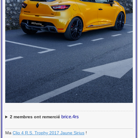
brice.4rs
2
membres ont remercié
Ma
Clio 4 R.S. Trophy 2017 Jaune Sirius
!