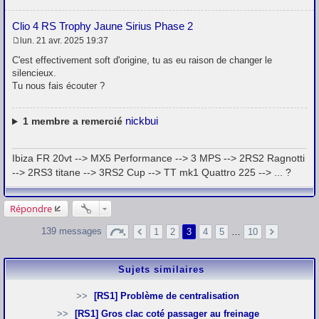
Clio 4 RS Trophy Jaune Sirius Phase 2
lun. 21 avr. 2025 19:37
M
e
C'est effectivement soft d'origine, tu as eu raison de changer le
s
silencieux.
s
Tu nous fais écouter ?
a
g
e
nickbui
1
membre a remercié
Ibiza FR 20vt --> MX5 Performance --> 3 MPS --> 2RS2 Ragnotti
--> 2RS3 titane --> 3RS2 Cup --> TT mk1 Quattro 225 --> ... ?
Répondre
139 messages
1
2
3
4
5
…
10
Sujets similaires
[RS1] Problème de centralisation
[RS1] Gros clac coté passager au freinage