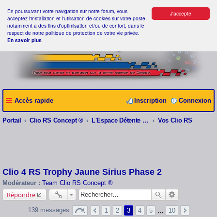
En poursuivant votre navigation sur notre forum, vous
J'accepte
acceptez l'installation et l'utilisation de cookies sur votre poste,
notamment à des fins d'optimisation et/ou de confort, dans le
respect de notre politique de protection de votre vie privée.
En savoir plus
Accès rapide
Inscription
Connexion
Portail
Clio RS Concept ®
L'Espace Détente Clio RS Concept ®
Vos Clio RS
Clio 4 RS Trophy Jaune Sirius Phase 2
Modérateur :
Team Clio RS Concept ®
Répondre
139 messages
1
2
3
4
5
…
10