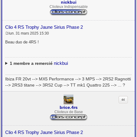
nickbui
Clioteux Indispensable
Clio 4 RS Trophy Jaune Sirius Phase 2
lun. 31 mars 2025 15:30
M
e
Beau duo de 4RS !
s
s
a
g
e
nickbui
1
membre a remercié
Ibiza FR 20vt --> MX5 Performance --> 3 MPS --> 2RS2 Ragnotti
--> 2RS3 titane --> 3RS2 Cup --> TT mk1 Quattro 225 --> ... ?
Citation
brice.4rs
Clioteux de Base
Clio 4 RS Trophy Jaune Sirius Phase 2