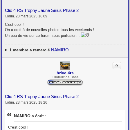
Clio 4 RS Trophy Jaune Sirius Phase 2
dim. 23 mars 2025 16:09
M
e
C'est cool !
s
On a droit à de nouvelles photos tous les weekends !
s
Un peu de vie sur ce forum sous perfusion...
a
g
e
NAMIRO
1
membre a remercié
Citation
brice.4rs
Clioteux de Base
Clio 4 RS Trophy Jaune Sirius Phase 2
dim. 23 mars 2025 18:26
M
e
s
NAMIRO a écrit :
s
a
g
C'est cool !