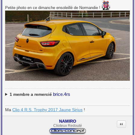
e
s
Petite photo en ce dimanche ensoleillé de Normandie !
s
a
g
e
brice.4rs
1
membre a remercié
Ma
Clio 4 R.S. Trophy 2017 Jaune Sirius
!
NAMIRO
Citation
Clioteux Redouté