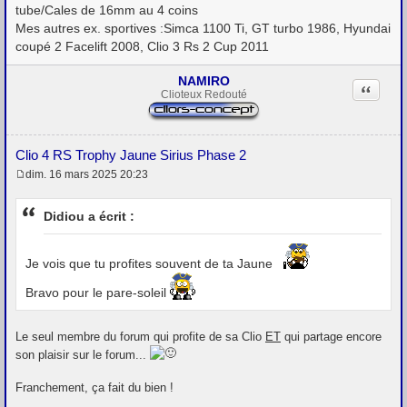
tube/Cales de 16mm au 4 coins
Mes autres ex. sportives :Simca 1100 Ti, GT turbo 1986, Hyundai
coupé 2 Facelift 2008, Clio 3 Rs 2 Cup 2011
NAMIRO
Citation
Clioteux Redouté
Clio 4 RS Trophy Jaune Sirius Phase 2
dim. 16 mars 2025 20:23
M
e
s
Didiou a écrit :
s
a
g
e
Je vois que tu profites souvent de ta Jaune
Bravo pour le pare-soleil
Le seul membre du forum qui profite de sa Clio
ET
qui partage encore
son plaisir sur le forum...
Franchement, ça fait du bien !