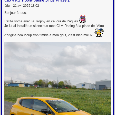
Clio 4 RS Trophy Jaune Sirius Phase 2
lun. 21 avr. 2025 18:02
M
e
Bonjour à tous,
s
s
Petite sortie avec la Trophy en ce jour de Pâques
a
Je lui ai installé un silencieux tube CLM Racing à la place de l'Akra
g
e
d'origine beaucoup trop timide à mon goût, c'est bien mieux