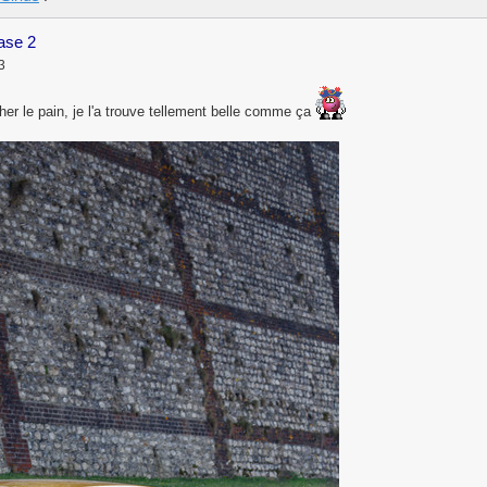
hase 2
3
cher le pain, je l'a trouve tellement belle comme ça