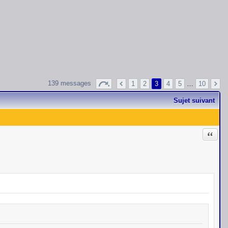
139 messages
1
2
3
4
5
…
10
Sujet suivant
Citati