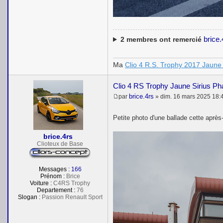
brice.
2
membres ont remercié
Ma
Clio 4 R.S. Trophy 2017 Jaune 
Clio 4 RS Trophy Jaune Sirius P
brice.4rs
par
»
dim. 16 mars 2025 18:
M
e
s
Petite photo d'une ballade cette après
s
a
brice.4rs
g
e
Clioteux de Base
Messages :
166
Prénom :
Brice
Voiture :
C4RS Trophy
Departement :
76
Slogan :
Passion Renault Sport