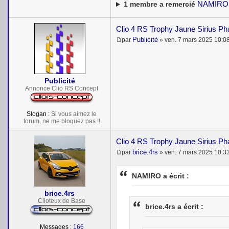
NAMIRO
1
membre a remercié
Clio 4 RS Trophy Jaune Sirius P
Publicité
par
»
ven. 7 mars 2025 10:0
M
e
s
s
a
Publicité
g
e
Annonce Clio RS Concept
Slogan :
Si vous aimez le
forum, ne me bloquez pas !!
Clio 4 RS Trophy Jaune Sirius P
brice.4rs
par
»
ven. 7 mars 2025 10:3
M
e
s
NAMIRO a écrit :
s
a
brice.4rs
g
e
Clioteux de Base
brice.4rs a écrit :
Messages :
166