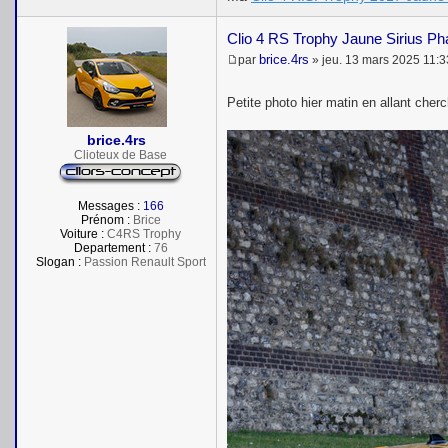
Clio 4 RS Trophy Jaune Sirius P
brice.4rs
par
»
jeu. 13 mars 2025 11:3
M
e
s
Petite photo hier matin en allant cher
s
a
brice.4rs
g
e
Clioteux de Base
Messages :
166
Prénom :
Brice
Voiture :
C4RS Trophy
Departement :
76
Slogan :
Passion Renault Sport