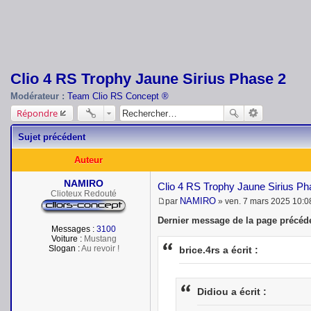
Clio 4 RS Trophy Jaune Sirius Phase 2
Modérateur :
Team Clio RS Concept ®
Répondre
Sujet précédent
Auteur
NAMIRO
Clio 4 RS Trophy Jaune Sirius P
Clioteux Redouté
NAMIRO
par
»
ven. 7 mars 2025 10:0
M
e
Dernier message de la page précéde
s
Messages :
3100
s
Voiture :
Mustang
a
Slogan :
Au revoir !
brice.4rs a écrit :
g
e
Didiou a écrit :