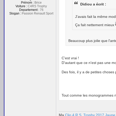
Prénom :
Brice
Didiou a écrit :
Voiture :
C4RS Trophy
Departement :
76
Slogan :
Passion Renault Sport
J’avais fait la même mo
Ça fait nettement mieux
Beaucoup plus jolie que l'ant
C'est vrai !
D'autant que ce n'est pas une mod
Des fois, il y a de petites chose
Tout comme les monogrammes noir 
Ma
Clio 4 R.S. Trophy 2017 Jaune 