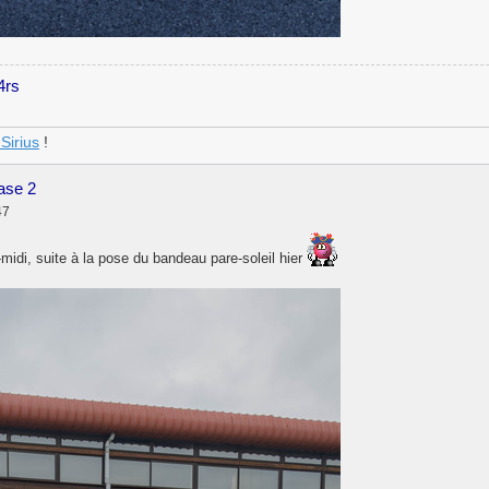
4rs
Sirius
!
hase 2
47
-midi, suite à la pose du bandeau pare-soleil hier