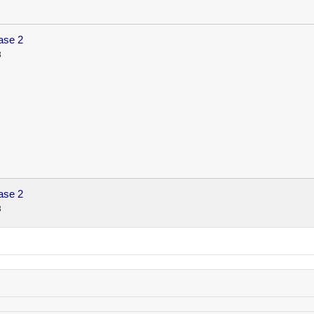
hase 2
8
hase 2
3