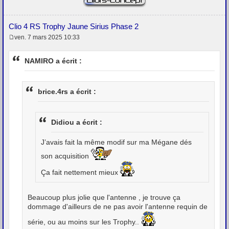
Clio 4 RS Trophy Jaune Sirius Phase 2
ven. 7 mars 2025 10:33
M
e
s
NAMIRO a écrit :
s
a
g
e
brice.4rs a écrit :
Didiou a écrit :
J’avais fait la même modif sur ma Mégane dés
son acquisition
Ça fait nettement mieux
Beaucoup plus jolie que l'antenne , je trouve ça
dommage d'ailleurs de ne pas avoir l'antenne requin de
série, ou au moins sur les Trophy..