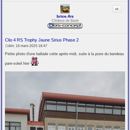
Citation
brice.4rs
Clioteux de Base
Clio 4 RS Trophy Jaune Sirius Phase 2
dim. 16 mars 2025 18:47
M
e
Petite photo d'une ballade cette après-midi, suite à la pose du bandeau
s
s
pare-soleil hier
a
g
e