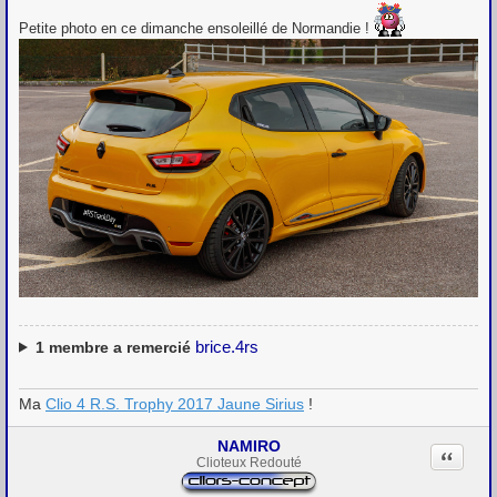
e
s
Petite photo en ce dimanche ensoleillé de Normandie !
s
a
g
e
brice.4rs
1
membre a remercié
Ma
Clio 4 R.S. Trophy 2017 Jaune Sirius
!
NAMIRO
Citation
Clioteux Redouté