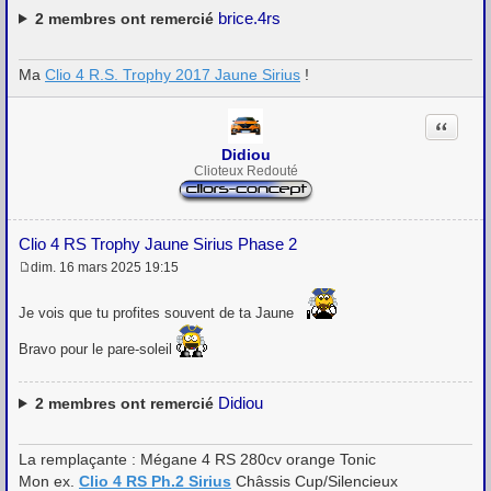
brice.4rs
2
membres ont remercié
Ma
Clio 4 R.S. Trophy 2017 Jaune Sirius
!
Citation
Didiou
Clioteux Redouté
Clio 4 RS Trophy Jaune Sirius Phase 2
dim. 16 mars 2025 19:15
M
e
s
Je vois que tu profites souvent de ta Jaune
s
a
Bravo pour le pare-soleil
g
e
Didiou
2
membres ont remercié
La remplaçante : Mégane 4 RS 280cv orange Tonic
Mon ex.
Clio 4 RS Ph.2 Sirius
Châssis Cup/Silencieux