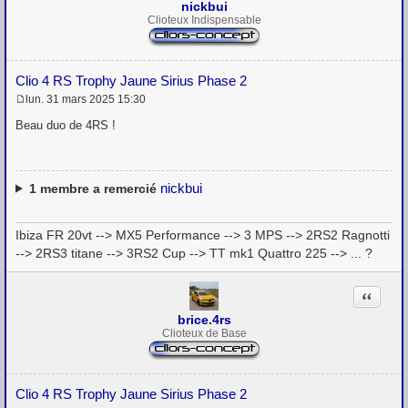
nickbui
Clioteux Indispensable
Clio 4 RS Trophy Jaune Sirius Phase 2
lun. 31 mars 2025 15:30
M
e
Beau duo de 4RS !
s
s
a
g
e
nickbui
1
membre a remercié
Ibiza FR 20vt --> MX5 Performance --> 3 MPS --> 2RS2 Ragnotti
--> 2RS3 titane --> 3RS2 Cup --> TT mk1 Quattro 225 --> ... ?
Citation
brice.4rs
Clioteux de Base
Clio 4 RS Trophy Jaune Sirius Phase 2