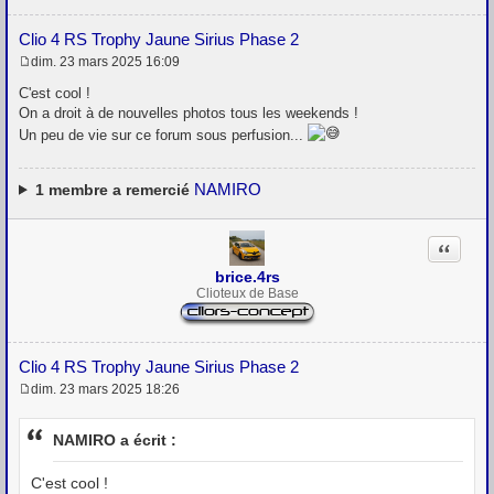
Clio 4 RS Trophy Jaune Sirius Phase 2
dim. 23 mars 2025 16:09
M
e
C'est cool !
s
On a droit à de nouvelles photos tous les weekends !
s
Un peu de vie sur ce forum sous perfusion...
a
g
e
NAMIRO
1
membre a remercié
Citation
brice.4rs
Clioteux de Base
Clio 4 RS Trophy Jaune Sirius Phase 2
dim. 23 mars 2025 18:26
M
e
s
NAMIRO a écrit :
s
a
g
C'est cool !