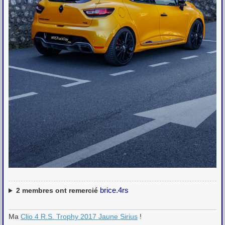
brice.4rs
2
membres ont remercié
Ma
Clio 4 R.S. Trophy 2017 Jaune Sirius
!