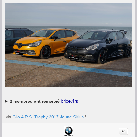
brice.4rs
2
membres ont remercié
Ma
Clio 4 R.S. Trophy 2017 Jaune Sirius
!
Citation