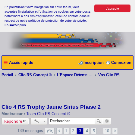
En poursuivant votre navigation sur notre forum, vous
J'accepte
acceptez l'installation et l'utilisation de cookies sur votre poste,
notamment à des fins d'optimisation et/ou de confort, dans le
respect de notre politique de protection de votre vie privée.
En savoir plus
Accès rapide
Inscription
Connexion
Portail
Clio RS Concept ®
L'Espace Détente Clio RS Concept ®
Vos Clio RS
Clio 4 RS Trophy Jaune Sirius Phase 2
Modérateur :
Team Clio RS Concept ®
Répondre
139 messages
1
2
3
4
5
…
10