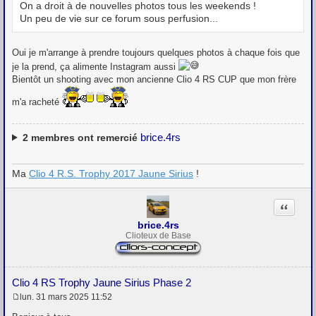
e
On a droit à de nouvelles photos tous les weekends !
Un peu de vie sur ce forum sous perfusion...
Oui je m'arrange à prendre toujours quelques photos à chaque fois que
je la prend, ça alimente Instagram aussi
Bientôt un shooting avec mon ancienne Clio 4 RS CUP que mon frère
m'a racheté
brice.4rs
2
membres ont remercié
Ma
Clio 4 R.S. Trophy 2017 Jaune Sirius
!
Citation
brice.4rs
Clioteux de Base
Clio 4 RS Trophy Jaune Sirius Phase 2
lun. 31 mars 2025 11:52
M
e