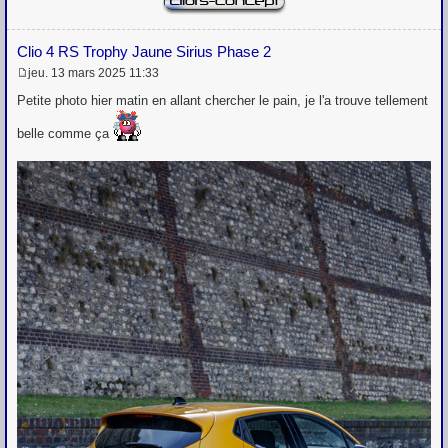
Clio 4 RS Trophy Jaune Sirius Phase 2
jeu. 13 mars 2025 11:33
M
e
Petite photo hier matin en allant chercher le pain, je l'a trouve tellement
s
s
belle comme ça
a
g
e