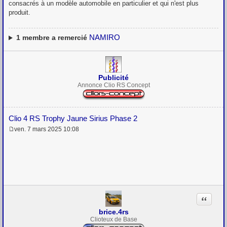
consacrés à un modèle automobile en particulier et qui n'est plus
produit.
NAMIRO
1
membre a remercié
Publicité
Annonce Clio RS Concept
Clio 4 RS Trophy Jaune Sirius Phase 2
ven. 7 mars 2025 10:08
M
e
s
s
a
g
e
Citation
brice.4rs
Clioteux de Base