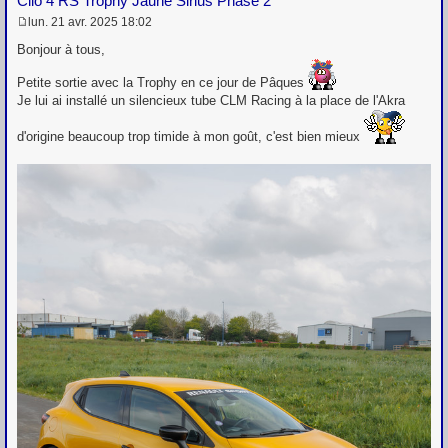
Clio 4 RS Trophy Jaune Sirius Phase 2
lun. 21 avr. 2025 18:02
M
e
Bonjour à tous,
s
s
Petite sortie avec la Trophy en ce jour de Pâques
a
Je lui ai installé un silencieux tube CLM Racing à la place de l'Akra
g
e
d'origine beaucoup trop timide à mon goût, c'est bien mieux