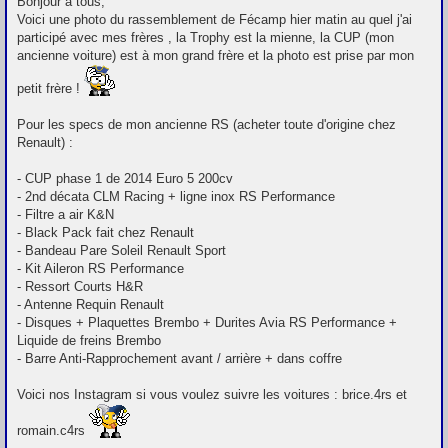
Bonjour à tous,
s
Voici une photo du rassemblement de Fécamp hier matin au quel j'ai
s
participé avec mes frères , la Trophy est la mienne, la CUP (mon
a
g
ancienne voiture) est à mon grand frère et la photo est prise par mon
e
petit frère !
Pour les specs de mon ancienne RS (acheter toute d'origine chez
Renault) :
- CUP phase 1 de 2014 Euro 5 200cv
- 2nd décata CLM Racing + ligne inox RS Performance
- Filtre a air K&N
- Black Pack fait chez Renault
- Bandeau Pare Soleil Renault Sport
- Kit Aileron RS Performance
- Ressort Courts H&R
- Antenne Requin Renault
- Disques + Plaquettes Brembo + Durites Avia RS Performance +
Liquide de freins Brembo
- Barre Anti-Rapprochement avant / arrière + dans coffre
Voici nos Instagram si vous voulez suivre les voitures : brice.4rs et
romain.c4rs