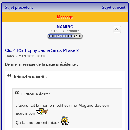
Sujet précédent
Sujet suivant
Message
NAMIRO
Citation
Clioteux Redouté
Clio 4 RS Trophy Jaune Sirius Phase 2
ven. 7 mars 2025 10:08
M
e
Dernier message de la page précédente :
s
s
a
brice.4rs a écrit :
g
e
Didiou a écrit :
J’avais fait la même modif sur ma Mégane dés son
acquisition
Ça fait nettement mieux