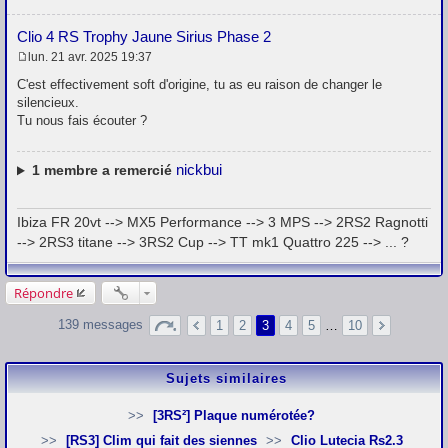
Clio 4 RS Trophy Jaune Sirius Phase 2
lun. 21 avr. 2025 19:37
M
e
C'est effectivement soft d'origine, tu as eu raison de changer le
s
silencieux.
s
Tu nous fais écouter ?
a
g
e
nickbui
1
membre a remercié
Ibiza FR 20vt --> MX5 Performance --> 3 MPS --> 2RS2 Ragnotti
--> 2RS3 titane --> 3RS2 Cup --> TT mk1 Quattro 225 --> ... ?
Répondre
139 messages
1
2
3
4
5
…
10
Sujets similaires
[3RS²] Plaque numérotée?
[RS3] Clim qui fait des siennes
Clio Lutecia Rs2.3