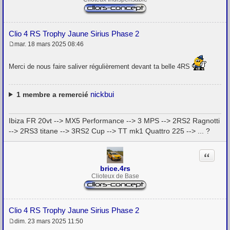
Clio 4 RS Trophy Jaune Sirius Phase 2
mar. 18 mars 2025 08:46
M
e
s
Merci de nous faire saliver régulièrement devant ta belle 4RS
s
a
g
e
nickbui
1
membre a remercié
Ibiza FR 20vt --> MX5 Performance --> 3 MPS --> 2RS2 Ragnotti
--> 2RS3 titane --> 3RS2 Cup --> TT mk1 Quattro 225 --> ... ?
Citation
brice.4rs
Clioteux de Base
Clio 4 RS Trophy Jaune Sirius Phase 2
dim. 23 mars 2025 11:50
M