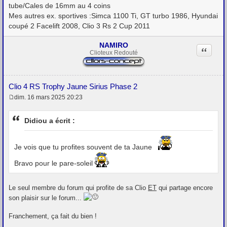
tube/Cales de 16mm au 4 coins
Mes autres ex. sportives :Simca 1100 Ti, GT turbo 1986, Hyundai
coupé 2 Facelift 2008, Clio 3 Rs 2 Cup 2011
NAMIRO
Citation
Clioteux Redouté
Clio 4 RS Trophy Jaune Sirius Phase 2
dim. 16 mars 2025 20:23
M
e
s
Didiou a écrit :
s
a
g
e
Je vois que tu profites souvent de ta Jaune
Bravo pour le pare-soleil
Le seul membre du forum qui profite de sa Clio
ET
qui partage encore
son plaisir sur le forum...
Franchement, ça fait du bien !