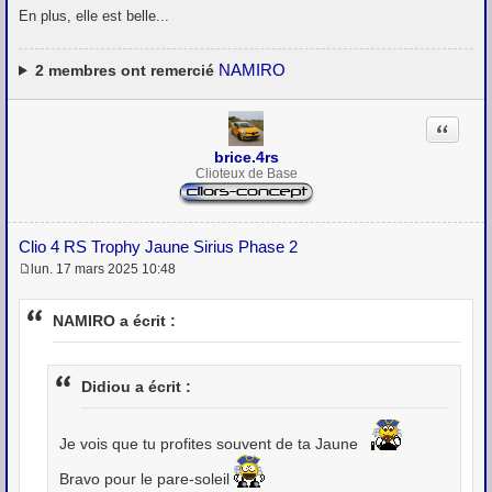
En plus, elle est belle...
NAMIRO
2
membres ont remercié
Citation
brice.4rs
Clioteux de Base
Clio 4 RS Trophy Jaune Sirius Phase 2
lun. 17 mars 2025 10:48
M
e
s
NAMIRO a écrit :
s
a
g
e
Didiou a écrit :
Je vois que tu profites souvent de ta Jaune
Bravo pour le pare-soleil