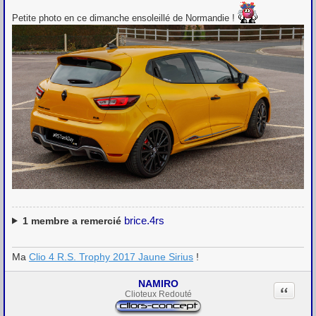
e
s
Petite photo en ce dimanche ensoleillé de Normandie !
s
a
g
e
brice.4rs
1
membre a remercié
Ma
Clio 4 R.S. Trophy 2017 Jaune Sirius
!
NAMIRO
Citation
Clioteux Redouté