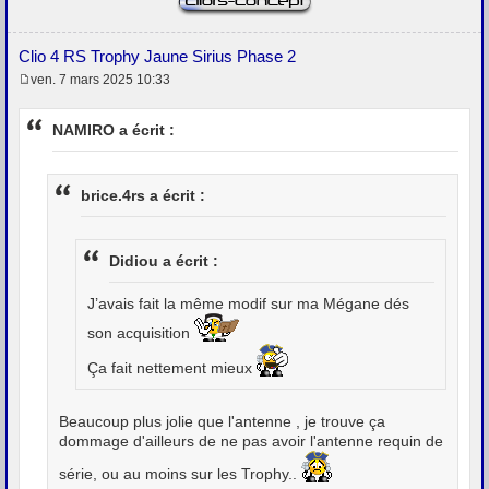
Clio 4 RS Trophy Jaune Sirius Phase 2
ven. 7 mars 2025 10:33
M
e
s
NAMIRO a écrit :
s
a
g
e
brice.4rs a écrit :
Didiou a écrit :
J’avais fait la même modif sur ma Mégane dés
son acquisition
Ça fait nettement mieux
Beaucoup plus jolie que l'antenne , je trouve ça
dommage d'ailleurs de ne pas avoir l'antenne requin de
série, ou au moins sur les Trophy..