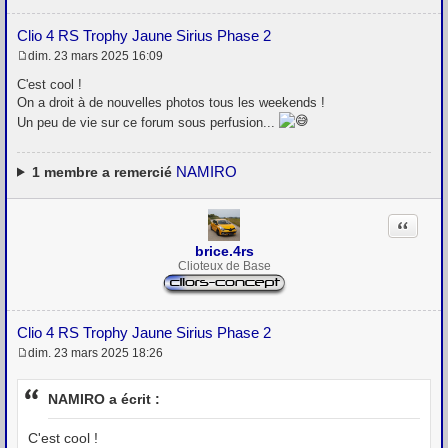
Clio 4 RS Trophy Jaune Sirius Phase 2
dim. 23 mars 2025 16:09
M
e
C'est cool !
s
On a droit à de nouvelles photos tous les weekends !
s
Un peu de vie sur ce forum sous perfusion...
a
g
e
NAMIRO
1
membre a remercié
Citation
brice.4rs
Clioteux de Base
Clio 4 RS Trophy Jaune Sirius Phase 2
dim. 23 mars 2025 18:26
M
e
s
NAMIRO a écrit :
s
a
g
C'est cool !