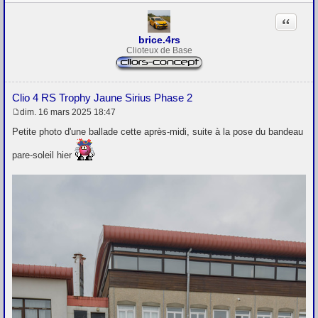
Citation
brice.4rs
Clioteux de Base
Clio 4 RS Trophy Jaune Sirius Phase 2
dim. 16 mars 2025 18:47
M
e
Petite photo d'une ballade cette après-midi, suite à la pose du bandeau
s
s
pare-soleil hier
a
g
e