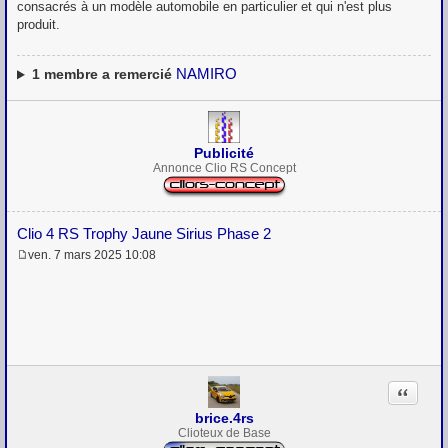
consacrés à un modèle automobile en particulier et qui n'est plus
produit.
NAMIRO
1
membre a remercié
Publicité
Annonce Clio RS Concept
Clio 4 RS Trophy Jaune Sirius Phase 2
ven. 7 mars 2025 10:08
M
e
s
s
a
g
e
Citation
brice.4rs
Clioteux de Base