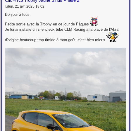
Clio 4 RS Trophy Jaune Sirius Phase 2
lun. 21 avr. 2025 18:02
M
e
Bonjour à tous,
s
s
Petite sortie avec la Trophy en ce jour de Pâques
a
Je lui ai installé un silencieux tube CLM Racing à la place de l'Akra
g
e
d'origine beaucoup trop timide à mon goût, c'est bien mieux