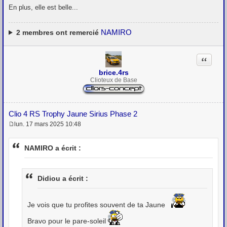
En plus, elle est belle...
NAMIRO
2
membres ont remercié
Citation
brice.4rs
Clioteux de Base
Clio 4 RS Trophy Jaune Sirius Phase 2
lun. 17 mars 2025 10:48
M
e
s
NAMIRO a écrit :
s
a
g
e
Didiou a écrit :
Je vois que tu profites souvent de ta Jaune
Bravo pour le pare-soleil