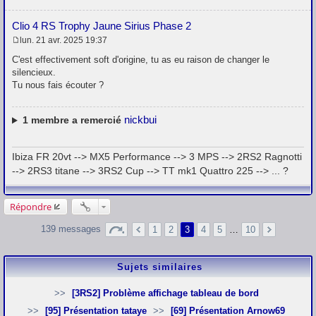
Clio 4 RS Trophy Jaune Sirius Phase 2
lun. 21 avr. 2025 19:37
M
e
C'est effectivement soft d'origine, tu as eu raison de changer le
s
silencieux.
s
Tu nous fais écouter ?
a
g
e
nickbui
1
membre a remercié
Ibiza FR 20vt --> MX5 Performance --> 3 MPS --> 2RS2 Ragnotti
--> 2RS3 titane --> 3RS2 Cup --> TT mk1 Quattro 225 --> ... ?
Répondre
139 messages
1
2
3
4
5
…
10
Sujets similaires
[3RS2] Problème affichage tableau de bord
[95] Présentation tataye
[69] Présentation Arnow69