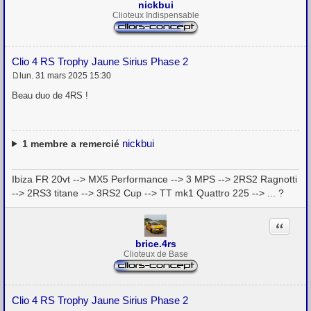
nickbui
Clioteux Indispensable
Clio 4 RS Trophy Jaune Sirius Phase 2
lun. 31 mars 2025 15:30
M
e
Beau duo de 4RS !
s
s
a
g
e
nickbui
1
membre a remercié
Ibiza FR 20vt --> MX5 Performance --> 3 MPS --> 2RS2 Ragnotti
--> 2RS3 titane --> 3RS2 Cup --> TT mk1 Quattro 225 --> ... ?
Citation
brice.4rs
Clioteux de Base
Clio 4 RS Trophy Jaune Sirius Phase 2