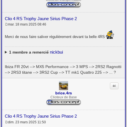
Clio 4 RS Trophy Jaune Sirius Phase 2
mar. 18 mars 2025 08:46
M
e
s
Merci de nous faire saliver régulièrement devant ta belle 4RS
s
a
g
e
nickbui
1
membre a remercié
Ibiza FR 20vt --> MX5 Performance --> 3 MPS --> 2RS2 Ragnotti
--> 2RS3 titane --> 3RS2 Cup --> TT mk1 Quattro 225 --> ... ?
Citation
brice.4rs
Clioteux de Base
Clio 4 RS Trophy Jaune Sirius Phase 2
dim. 23 mars 2025 11:50
M