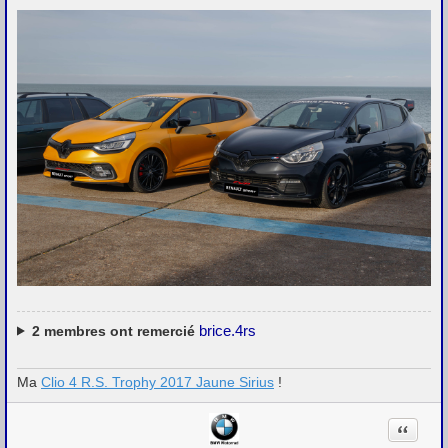
brice.4rs
2
membres ont remercié
Ma
Clio 4 R.S. Trophy 2017 Jaune Sirius
!
Citation