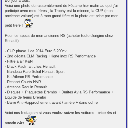
Bonjour à tous,
s
Voici une photo du rassemblement de Fécamp hier matin au quel j'ai
s
participé avec mes frères , la Trophy est la mienne, la CUP (mon
a
g
ancienne voiture) est à mon grand frère et la photo est prise par mon
e
petit frère !
Pour les specs de mon ancienne RS (acheter toute d'origine chez
Renault) :
- CUP phase 1 de 2014 Euro 5 200cv
- 2nd décata CLM Racing + ligne inox RS Performance
- Filtre a air K&N
- Black Pack fait chez Renault
- Bandeau Pare Soleil Renault Sport
- Kit Aileron RS Performance
- Ressort Courts H&R
- Antenne Requin Renault
- Disques + Plaquettes Brembo + Durites Avia RS Performance +
Liquide de freins Brembo
- Barre Anti-Rapprochement avant / arrière + dans coffre
Voici nos Instagram si vous voulez suivre les voitures : brice.4rs et
romain.c4rs