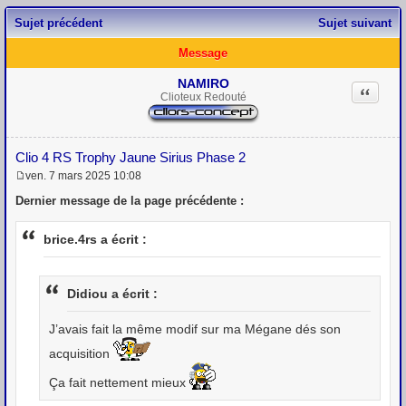
Sujet précédent
Sujet suivant
Message
NAMIRO
Citation
Clioteux Redouté
Clio 4 RS Trophy Jaune Sirius Phase 2
ven. 7 mars 2025 10:08
M
e
Dernier message de la page précédente :
s
s
a
brice.4rs a écrit :
g
e
Didiou a écrit :
J’avais fait la même modif sur ma Mégane dés son
acquisition
Ça fait nettement mieux