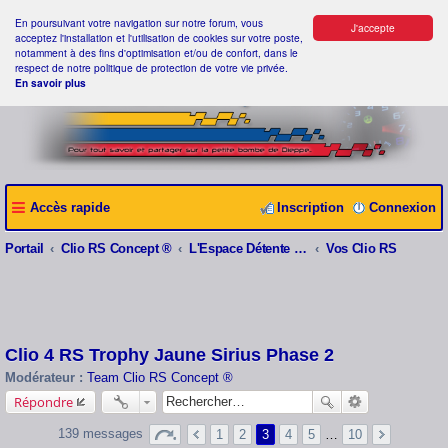
En poursuivant votre navigation sur notre forum, vous
J'accepte
acceptez l'installation et l'utilisation de cookies sur votre poste,
notamment à des fins d'optimisation et/ou de confort, dans le
respect de notre politique de protection de votre vie privée.
En savoir plus
Accès rapide
Inscription
Connexion
Portail
Clio RS Concept ®
L'Espace Détente Clio RS Concept ®
Vos Clio RS
Clio 4 RS Trophy Jaune Sirius Phase 2
Modérateur :
Team Clio RS Concept ®
Répondre
139 messages
1
2
3
4
5
…
10