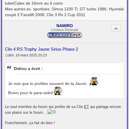
tube/Cales de 16mm au 4 coins
Mes autres ex. sportives :Simca 1100 Ti, GT turbo 1986, Hyundai
coupé 2 Facelift 2008, Clio 3 Rs 2 Cup 2011
NAMIRO
Citation
Clioteux Redouté
Clio 4 RS Trophy Jaune Sirius Phase 2
dim. 16 mars 2025 20:23
M
e
s
Didiou a écrit :
s
a
g
e
Je vois que tu profites souvent de ta Jaune
Bravo pour le pare-soleil
Le seul membre du forum qui profite de sa Clio
ET
qui partage encore
son plaisir sur le forum...
Franchement, ça fait du bien !