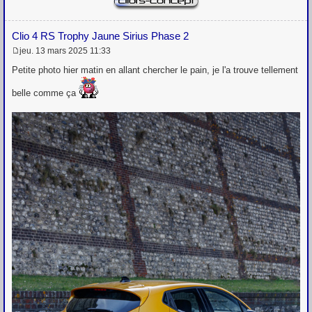
Clio 4 RS Trophy Jaune Sirius Phase 2
jeu. 13 mars 2025 11:33
M
e
Petite photo hier matin en allant chercher le pain, je l'a trouve tellement
s
s
belle comme ça
a
g
e