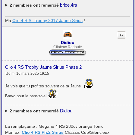
brice.4rs
2
membres ont remercié
Ma
Clio 4 R.S. Trophy 2017 Jaune Sirius
!
Citation
Didiou
Clioteux Redouté
Clio 4 RS Trophy Jaune Sirius Phase 2
dim. 16 mars 2025 19:15
M
e
s
Je vois que tu profites souvent de ta Jaune
s
a
Bravo pour le pare-soleil
g
e
Didiou
2
membres ont remercié
La remplaçante : Mégane 4 RS 280cv orange Tonic
Mon ex.
Clio 4 RS Ph.2 Sirius
Châssis Cup/Silencieux