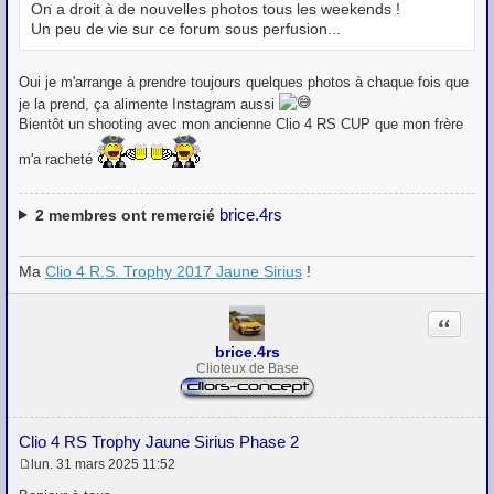
e
On a droit à de nouvelles photos tous les weekends !
Un peu de vie sur ce forum sous perfusion...
Oui je m'arrange à prendre toujours quelques photos à chaque fois que
je la prend, ça alimente Instagram aussi
Bientôt un shooting avec mon ancienne Clio 4 RS CUP que mon frère
m'a racheté
brice.4rs
2
membres ont remercié
Ma
Clio 4 R.S. Trophy 2017 Jaune Sirius
!
Citation
brice.4rs
Clioteux de Base
Clio 4 RS Trophy Jaune Sirius Phase 2
lun. 31 mars 2025 11:52
M
e