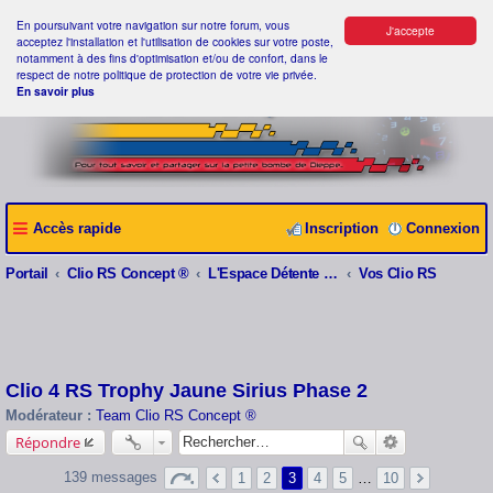
En poursuivant votre navigation sur notre forum, vous
J'accepte
acceptez l'installation et l'utilisation de cookies sur votre poste,
notamment à des fins d'optimisation et/ou de confort, dans le
respect de notre politique de protection de votre vie privée.
En savoir plus
Accès rapide
Inscription
Connexion
Portail
Clio RS Concept ®
L'Espace Détente Clio RS Concept ®
Vos Clio RS
Clio 4 RS Trophy Jaune Sirius Phase 2
Modérateur :
Team Clio RS Concept ®
Répondre
139 messages
1
2
3
4
5
…
10