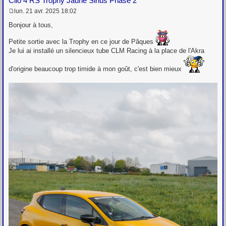
Clio 4 RS Trophy Jaune Sirius Phase 2
lun. 21 avr. 2025 18:02
M
e
Bonjour à tous,
s
s
Petite sortie avec la Trophy en ce jour de Pâques
a
Je lui ai installé un silencieux tube CLM Racing à la place de l'Akra
g
e
d'origine beaucoup trop timide à mon goût, c'est bien mieux