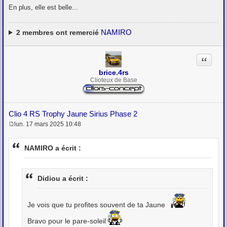
En plus, elle est belle...
NAMIRO
2
membres ont remercié
Citation
brice.4rs
Clioteux de Base
Clio 4 RS Trophy Jaune Sirius Phase 2
lun. 17 mars 2025 10:48
M
e
s
NAMIRO a écrit :
s
a
g
e
Didiou a écrit :
Je vois que tu profites souvent de ta Jaune
Bravo pour le pare-soleil