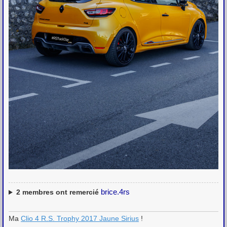
brice.4rs
2
membres ont remercié
Ma
Clio 4 R.S. Trophy 2017 Jaune Sirius
!