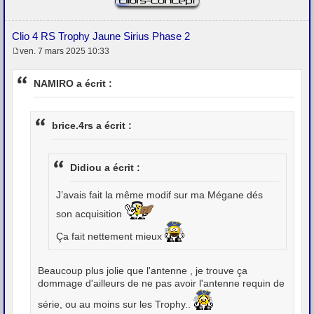
Clio 4 RS Trophy Jaune Sirius Phase 2
ven. 7 mars 2025 10:33
M
e
s
NAMIRO a écrit :
s
a
g
e
brice.4rs a écrit :
Didiou a écrit :
J’avais fait la même modif sur ma Mégane dés
son acquisition
Ça fait nettement mieux
Beaucoup plus jolie que l'antenne , je trouve ça
dommage d'ailleurs de ne pas avoir l'antenne requin de
série, ou au moins sur les Trophy..