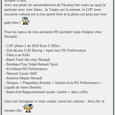
Bonjour à tous,
s
Voici une photo du rassemblement de Fécamp hier matin au quel j'ai
s
participé avec mes frères , la Trophy est la mienne, la CUP (mon
a
g
ancienne voiture) est à mon grand frère et la photo est prise par mon
e
petit frère !
Pour les specs de mon ancienne RS (acheter toute d'origine chez
Renault) :
- CUP phase 1 de 2014 Euro 5 200cv
- 2nd décata CLM Racing + ligne inox RS Performance
- Filtre a air K&N
- Black Pack fait chez Renault
- Bandeau Pare Soleil Renault Sport
- Kit Aileron RS Performance
- Ressort Courts H&R
- Antenne Requin Renault
- Disques + Plaquettes Brembo + Durites Avia RS Performance +
Liquide de freins Brembo
- Barre Anti-Rapprochement avant / arrière + dans coffre
Voici nos Instagram si vous voulez suivre les voitures : brice.4rs et
romain.c4rs