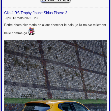
Clio 4 RS Trophy Jaune Sirius Phase 2
jeu. 13 mars 2025 11:33
M
e
Petite photo hier matin en allant chercher le pain, je l'a trouve tellement
s
s
belle comme ça
a
g
e