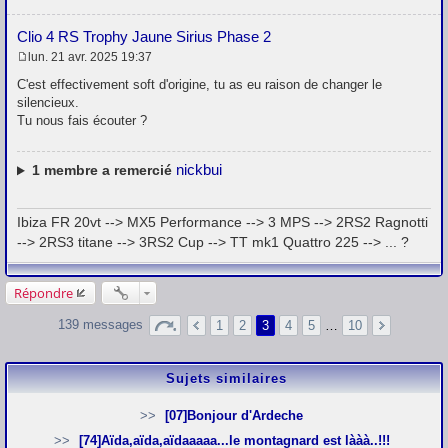
Clio 4 RS Trophy Jaune Sirius Phase 2
lun. 21 avr. 2025 19:37
M
e
C'est effectivement soft d'origine, tu as eu raison de changer le
s
silencieux.
s
Tu nous fais écouter ?
a
g
e
nickbui
1
membre a remercié
Ibiza FR 20vt --> MX5 Performance --> 3 MPS --> 2RS2 Ragnotti
--> 2RS3 titane --> 3RS2 Cup --> TT mk1 Quattro 225 --> ... ?
Répondre
139 messages
1
2
3
4
5
…
10
Sujets similaires
[07]Bonjour d'Ardeche
[74]Aïda,aïda,aïdaaaaa...le montagnard est lààà..!!!