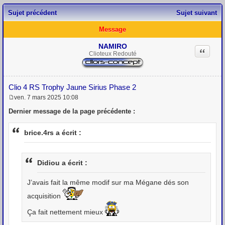
Sujet précédent
Sujet suivant
Message
NAMIRO
Citation
Clioteux Redouté
Clio 4 RS Trophy Jaune Sirius Phase 2
ven. 7 mars 2025 10:08
M
e
Dernier message de la page précédente :
s
s
a
brice.4rs a écrit :
g
e
Didiou a écrit :
J’avais fait la même modif sur ma Mégane dés son
acquisition
Ça fait nettement mieux