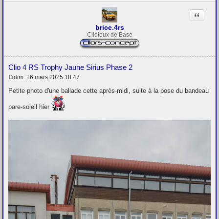
Citation
brice.4rs
Clioteux de Base
Clio 4 RS Trophy Jaune Sirius Phase 2
dim. 16 mars 2025 18:47
M
e
Petite photo d'une ballade cette après-midi, suite à la pose du bandeau
s
s
pare-soleil hier
a
g
e