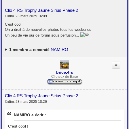
Clio 4 RS Trophy Jaune Sirius Phase 2
dim. 23 mars 2025 16:09
M
e
C'est cool !
s
On a droit à de nouvelles photos tous les weekends !
s
Un peu de vie sur ce forum sous perfusion...
a
g
e
NAMIRO
1
membre a remercié
Citation
brice.4rs
Clioteux de Base
Clio 4 RS Trophy Jaune Sirius Phase 2
dim. 23 mars 2025 18:26
M
e
s
NAMIRO a écrit :
s
a
g
C'est cool !