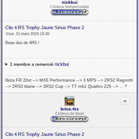
nickbui
Clioteux Indispensable
Clio 4 RS Trophy Jaune Sirius Phase 2
lun. 31 mars 2025 15:30
M
e
Beau duo de 4RS !
s
s
a
g
e
nickbui
1
membre a remercié
Ibiza FR 20vt --> MX5 Performance --> 3 MPS --> 2RS2 Ragnotti
--> 2RS3 titane --> 3RS2 Cup --> TT mk1 Quattro 225 --> ... ?
Citation
brice.4rs
Clioteux de Base
Clio 4 RS Trophy Jaune Sirius Phase 2