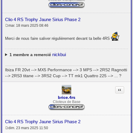
Clio 4 RS Trophy Jaune Sirius Phase 2
mar. 18 mars 2025 08:46
M
e
s
Merci de nous faire saliver régulièrement devant ta belle 4RS
s
a
g
e
nickbui
1
membre a remercié
Ibiza FR 20vt --> MX5 Performance --> 3 MPS --> 2RS2 Ragnotti
--> 2RS3 titane --> 3RS2 Cup --> TT mk1 Quattro 225 --> ... ?
Citation
brice.4rs
Clioteux de Base
Clio 4 RS Trophy Jaune Sirius Phase 2
dim. 23 mars 2025 11:50
M