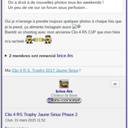
e
On a droit à de nouvelles photos tous les weekends !
Un peu de vie sur ce forum sous perfusion...
Oui je m'arrange à prendre toujours quelques photos à chaque fois que
je la prend, ça alimente Instagram aussi
Bientôt un shooting avec mon ancienne Clio 4 RS CUP que mon frère
m'a racheté
brice.4rs
2
membres ont remercié
Ma
Clio 4 R.S. Trophy 2017 Jaune Sirius
!
Citation
brice.4rs
Clioteux de Base
Clio 4 RS Trophy Jaune Sirius Phase 2
lun. 31 mars 2025 11:52
M
e