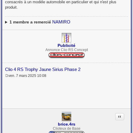
consacrés à un modèle automobile en particulier et qui n'est plus
produit.
NAMIRO
1
membre a remercié
Publicité
Annonce Clio RS Concept
Clio 4 RS Trophy Jaune Sirius Phase 2
ven. 7 mars 2025 10:08
M
e
s
s
a
g
e
Citation
brice.4rs
Clioteux de Base