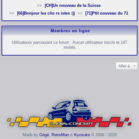
[CH]Un nouveau de la Suisse
[66]Bonjour les clio rs istes :))
[71]Ptit nouveau du 71
Membres en ligne
Utilisateurs parcourant ce forum : Aucun utilisateur inscrit et 147
invités
Aller à
Made by
Gégé
,
RotorMan
&
Kyosuke
© 2006 - 2020