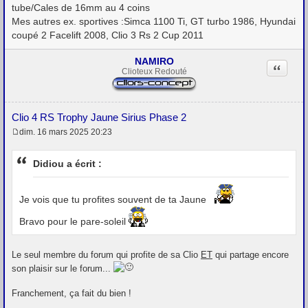
tube/Cales de 16mm au 4 coins
Mes autres ex. sportives :Simca 1100 Ti, GT turbo 1986, Hyundai
coupé 2 Facelift 2008, Clio 3 Rs 2 Cup 2011
NAMIRO
Citation
Clioteux Redouté
Clio 4 RS Trophy Jaune Sirius Phase 2
dim. 16 mars 2025 20:23
M
e
s
Didiou a écrit :
s
a
g
e
Je vois que tu profites souvent de ta Jaune
Bravo pour le pare-soleil
Le seul membre du forum qui profite de sa Clio
ET
qui partage encore
son plaisir sur le forum...
Franchement, ça fait du bien !