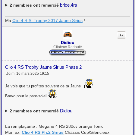
brice.4rs
2
membres ont remercié
Ma
Clio 4 R.S. Trophy 2017 Jaune Sirius
!
Citation
Didiou
Clioteux Redouté
Clio 4 RS Trophy Jaune Sirius Phase 2
dim. 16 mars 2025 19:15
M
e
s
Je vois que tu profites souvent de ta Jaune
s
a
Bravo pour le pare-soleil
g
e
Didiou
2
membres ont remercié
La remplaçante : Mégane 4 RS 280cv orange Tonic
Mon ex.
Clio 4 RS Ph.2 Sirius
Châssis Cup/Silencieux