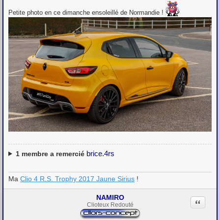
e
s
Petite photo en ce dimanche ensoleillé de Normandie !
s
a
g
e
brice.4rs
1
membre a remercié
Ma
Clio 4 R.S. Trophy 2017 Jaune Sirius
!
NAMIRO
Citation
Clioteux Redouté