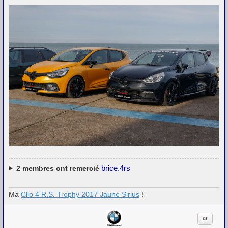
brice.4rs
2
membres ont remercié
Ma
Clio 4 R.S. Trophy 2017 Jaune Sirius
!
Citation