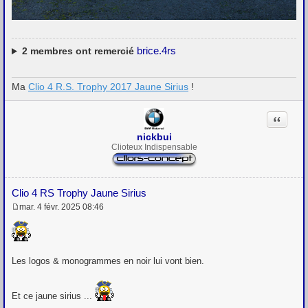
brice.4rs
2
membres ont remercié
Ma
Clio 4 R.S. Trophy 2017 Jaune Sirius
!
Citation
nickbui
Clioteux Indispensable
Clio 4 RS Trophy Jaune Sirius
mar. 4 févr. 2025 08:46
M
e
s
s
a
Les logos & monogrammes en noir lui vont bien.
g
e
Et ce jaune sirius ...