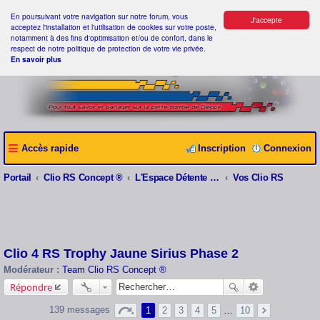
En poursuivant votre navigation sur notre forum, vous
J'accepte
acceptez l'installation et l'utilisation de cookies sur votre poste,
notamment à des fins d'optimisation et/ou de confort, dans le
respect de notre politique de protection de votre vie privée.
En savoir plus
Accès rapide
Inscription
Connexion
Portail
Clio RS Concept ®
L'Espace Détente Clio RS Concept ®
Vos Clio RS
Clio 4 RS Trophy Jaune Sirius Phase 2
Modérateur :
Team Clio RS Concept ®
Répondre
139 messages
1
2
3
4
5
…
10