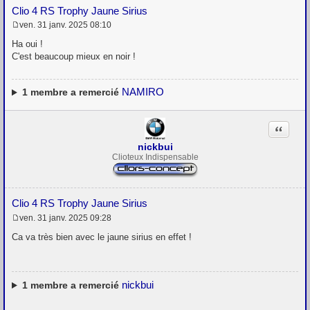
Clio 4 RS Trophy Jaune Sirius
ven. 31 janv. 2025 08:10
M
e
Ha oui !
s
C'est beaucoup mieux en noir !
s
a
g
e
NAMIRO
1
membre a remercié
Citation
nickbui
Clioteux Indispensable
Clio 4 RS Trophy Jaune Sirius
ven. 31 janv. 2025 09:28
M
e
Ca va très bien avec le jaune sirius en effet !
s
s
a
g
e
nickbui
1
membre a remercié