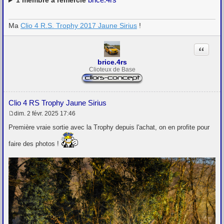
1
membre a remercié
Ma
Clio 4 R.S. Trophy 2017 Jaune Sirius
!
Citation
brice.4rs
Clioteux de Base
Clio 4 RS Trophy Jaune Sirius
dim. 2 févr. 2025 17:46
M
e
Première vraie sortie avec la Trophy depuis l'achat, on en profite pour
s
s
faire des photos !
a
g
e