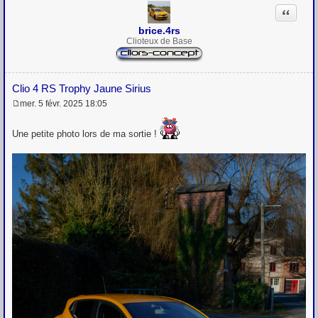
Citation
brice.4rs
Clioteux de Base
Clio 4 RS Trophy Jaune Sirius
mer. 5 févr. 2025 18:05
M
e
s
Une petite photo lors de ma sortie !
s
a
g
e