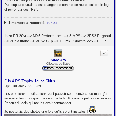
Et bonne idée pour les logos et monogrammes en noir.
g
e
Du coup tu pourrais aussi changer les centres de roues, qui ont le logo
chrome, par des "RS".
nickbui
1
membre a remercié
Ibiza FR 20vt --> MX5 Performance --> 3 MPS --> 2RS2 Ragnotti
--> 2RS3 titane --> 3RS2 Cup --> TT mk1 Quattro 225 --> ... ?
Citation
brice.4rs
Clioteux de Base
Clio 4 RS Trophy Jaune Sirius
jeu. 30 janv. 2025 13:39
M
e
Les premières modifications vont pouvoir commencées, ce matin j'ai
s
récupérer les monogrammes noir de la RS18 dans la petite concession
s
Renault du coin qui me les avait commander.
a
g
e
Je posterais des photos une fois qu'ils seront installés !