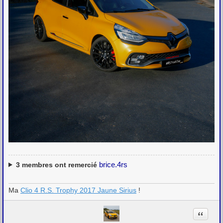
brice.4rs
3
membres ont remercié
Ma
Clio 4 R.S. Trophy 2017 Jaune Sirius
!
Citation