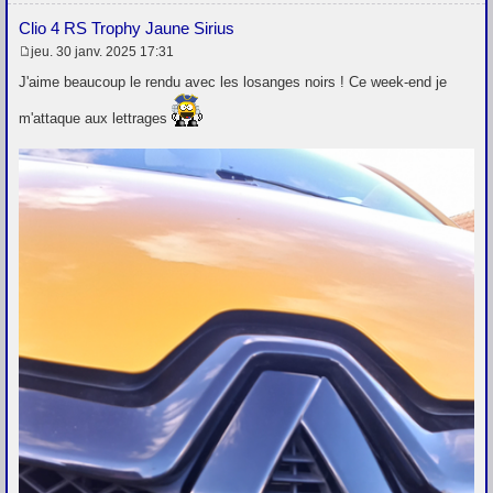
Clio 4 RS Trophy Jaune Sirius
jeu. 30 janv. 2025 17:31
M
e
J'aime beaucoup le rendu avec les losanges noirs ! Ce week-end je
s
s
m'attaque aux lettrages
a
g
e