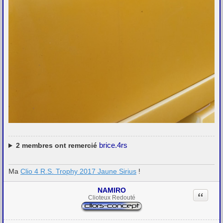
brice.4rs
2
membres ont remercié
Ma
Clio 4 R.S. Trophy 2017 Jaune Sirius
!
NAMIRO
Citation
Clioteux Redouté