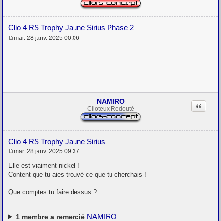
Clio 4 RS Trophy Jaune Sirius Phase 2
mar. 28 janv. 2025 00:06
M
e
s
s
a
g
e
NAMIRO
Citation
Clioteux Redouté
Clio 4 RS Trophy Jaune Sirius
mar. 28 janv. 2025 09:37
M
e
Elle est vraiment nickel !
s
Content que tu aies trouvé ce que tu cherchais !
s
a
g
Que comptes tu faire dessus ?
e
NAMIRO
1
membre a remercié