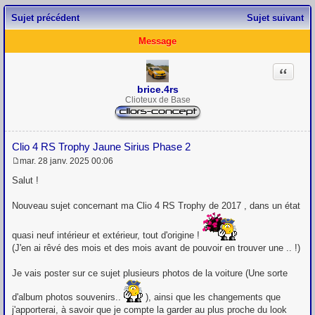
Sujet précédent
Sujet suivant
Message
Citation
brice.4rs
Clioteux de Base
Clio 4 RS Trophy Jaune Sirius Phase 2
mar. 28 janv. 2025 00:06
M
e
Salut !
s
s
Nouveau sujet concernant ma Clio 4 RS Trophy de 2017 , dans un état
a
g
e
quasi neuf intérieur et extérieur, tout d'origine !
(J'en ai rêvé des mois et des mois avant de pouvoir en trouver une .. !)
Je vais poster sur ce sujet plusieurs photos de la voiture (Une sorte
d'album photos souvenirs..
), ainsi que les changements que
j'apporterai, à savoir que je compte la garder au plus proche du look