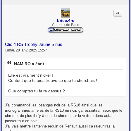
Citation
brice.4rs
Clioteux de Base
Clio 4 RS Trophy Jaune Sirius
mar. 28 janv. 2025 15:57
M
e
s
NAMIRO a écrit :
s
a
g
Elle est vraiment nickel !
e
Content que tu aies trouvé ce que tu cherchais !
Que comptes tu faire dessus ?
J'ai commandé les losanges noir de la RS18 ainsi que les
monogrammes arrières de la RS18 en noir, ça ressortira mieux que le
chrome, de plus il n'y à rien de chrome sur la voiture donc autant
passer tout en noir..
J'ai vais mettre l'antenne requin de Renault aussi ça rajeuniras la