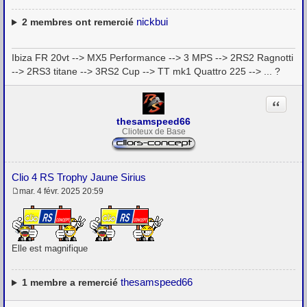
nickbui
2
membres ont remercié
Ibiza FR 20vt --> MX5 Performance --> 3 MPS --> 2RS2 Ragnotti
--> 2RS3 titane --> 3RS2 Cup --> TT mk1 Quattro 225 --> ... ?
Citation
thesamspeed66
Clioteux de Base
Clio 4 RS Trophy Jaune Sirius
mar. 4 févr. 2025 20:59
M
e
s
s
a
g
Elle est magnifique
e
thesamspeed66
1
membre a remercié