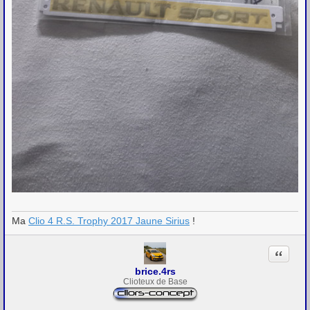
Ma
Clio 4 R.S. Trophy 2017 Jaune Sirius
!
Citation
brice.4rs
Clioteux de Base