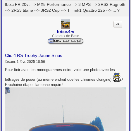
Ibiza FR 20vt --> MX5 Performance --> 3 MPS --> 2RS2 Ragnotti
--> 2RS3 titane --> 3RS2 Cup --> TT mk1 Quattro 225 --> ... ?
Citation
brice.4rs
Clioteux de Base
Clio 4 RS Trophy Jaune Sirius
sam. 1 févr. 2025 18:56
M
e
Pour finir avec les monogrammes noirs, voici une photo avec les
s
s
lettrages de poser (au même endroit que les chromes d'origine)
a
Prochaine étape, l'antenne requin !
g
e