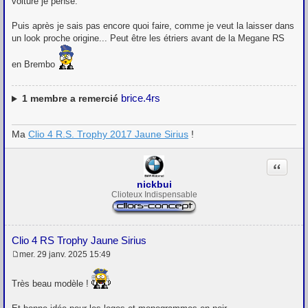
voiture je pense.
Puis après je sais pas encore quoi faire, comme je veut la laisser dans
un look proche origine... Peut être les étriers avant de la Megane RS
en Brembo
brice.4rs
1
membre a remercié
Ma
Clio 4 R.S. Trophy 2017 Jaune Sirius
!
Citation
nickbui
Clioteux Indispensable
Clio 4 RS Trophy Jaune Sirius
mer. 29 janv. 2025 15:49
M
e
s
Très beau modèle !
s
a