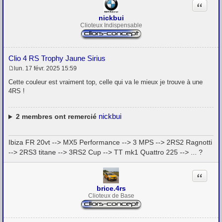
Citation
nickbui
Clioteux Indispensable
Clio 4 RS Trophy Jaune Sirius
lun. 17 févr. 2025 15:59
M
e
Cette couleur est vraiment top, celle qui va le mieux je trouve à une
s
4RS !
s
a
g
e
nickbui
2
membres ont remercié
Ibiza FR 20vt --> MX5 Performance --> 3 MPS --> 2RS2 Ragnotti
--> 2RS3 titane --> 3RS2 Cup --> TT mk1 Quattro 225 --> ... ?
Citation
brice.4rs
Clioteux de Base