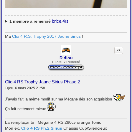
brice.4rs
1
membre a remercié
Ma
Clio 4 R.S. Trophy 2017 Jaune Sirius
!
Citation
Didiou
Clioteux Redouté
Clio 4 RS Trophy Jaune Sirius Phase 2
jeu. 6 mars 2025 21:58
M
e
J’avais fait la même modif sur ma Mégane dés son acquisition
s
s
a
Ça fait nettement mieux
g
e
La remplaçante : Mégane 4 RS 280cv orange Tonic
Mon ex.
Clio 4 RS Ph.2 Sirius
Châssis Cup/Silencieux