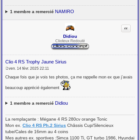
e
NAMIRO
1
membre a remercié
Citation
Didiou
Clioteux Redouté
Clio 4 RS Trophy Jaune Sirius
ven. 14 févr. 2025 22:11
M
e
Chaque fois que je vois tes photos, ça me rappelle mon ex que j’avais
s
s
beaucoup apprécié également
a
g
e
Didiou
1
membre a remercié
La remplaçante : Mégane 4 RS 280cv orange Tonic
Mon ex.
Clio 4 RS Ph.2 Sirius
Châssis Cup/Silencieux
tube/Cales de 16mm au 4 coins
Mes autres ex. sportives :Simca 1100 Ti, GT turbo 1986, Hyundai