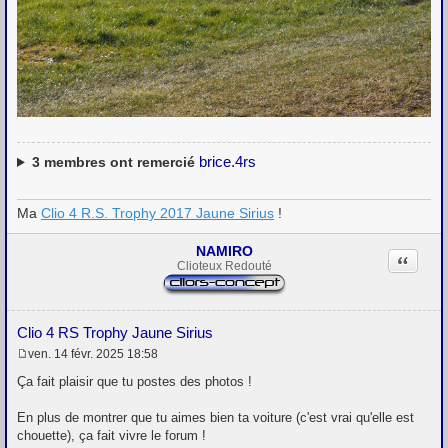
brice.4rs
3
membres ont remercié
Ma
Clio 4 R.S. Trophy 2017 Jaune Sirius
!
NAMIRO
Citation
Clioteux Redouté
Clio 4 RS Trophy Jaune Sirius
ven. 14 févr. 2025 18:58
M
e
Ça fait plaisir que tu postes des photos !
s
s
En plus de montrer que tu aimes bien ta voiture (c'est vrai qu'elle est
a
g
chouette), ça fait vivre le forum !