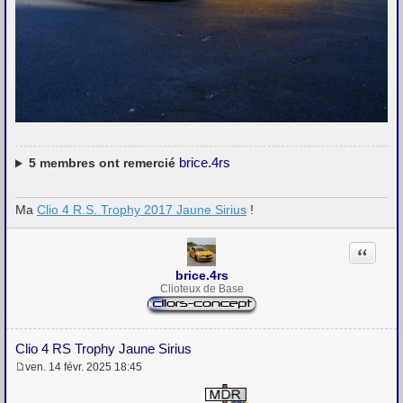
brice.4rs
5
membres ont remercié
Ma
Clio 4 R.S. Trophy 2017 Jaune Sirius
!
Citation
brice.4rs
Clioteux de Base
Clio 4 RS Trophy Jaune Sirius
ven. 14 févr. 2025 18:45
M
e
s