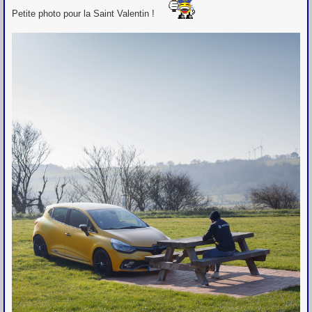
s
Petite photo pour la Saint Valentin !
a
g
e