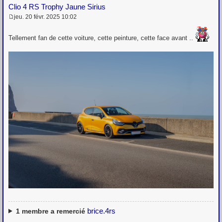
Clio 4 RS Trophy Jaune Sirius
jeu. 20 févr. 2025 10:02
M
e
s
Tellement fan de cette voiture, cette peinture, cette face avant ..
s
a
g
e
brice.4rs
1
membre a remercié