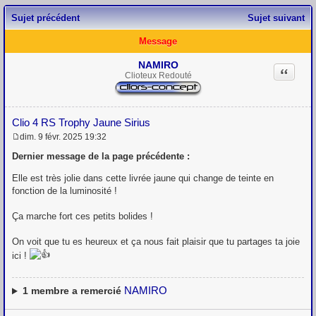
Sujet précédent
Sujet suivant
Message
NAMIRO
Citation
Clioteux Redouté
Clio 4 RS Trophy Jaune Sirius
dim. 9 févr. 2025 19:32
M
e
Dernier message de la page précédente :
s
s
Elle est très jolie dans cette livrée jaune qui change de teinte en
a
fonction de la luminosité !
g
e
Ça marche fort ces petits bolides !
On voit que tu es heureux et ça nous fait plaisir que tu partages ta joie
ici !
NAMIRO
1
membre a remercié