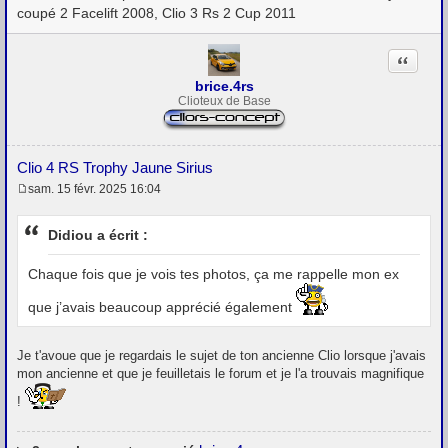
coupé 2 Facelift 2008, Clio 3 Rs 2 Cup 2011
Citation
brice.4rs
Clioteux de Base
Clio 4 RS Trophy Jaune Sirius
sam. 15 févr. 2025 16:04
M
e
s
Didiou a écrit :
s
a
g
Chaque fois que je vois tes photos, ça me rappelle mon ex
e
que j’avais beaucoup apprécié également
Je t'avoue que je regardais le sujet de ton ancienne Clio lorsque j'avais
mon ancienne et que je feuilletais le forum et je l'a trouvais magnifique
!