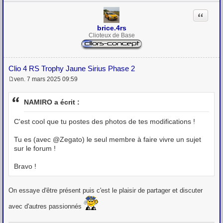
Citation
brice.4rs
Clioteux de Base
Clio 4 RS Trophy Jaune Sirius Phase 2
ven. 7 mars 2025 09:59
M
e
s
NAMIRO a écrit :
s
a
g
C'est cool que tu postes des photos de tes modifications !
e
Tu es (avec @Zegato) le seul membre à faire vivre un sujet
sur le forum !
Bravo !
On essaye d'être présent puis c'est le plaisir de partager et discuter
avec d'autres passionnés