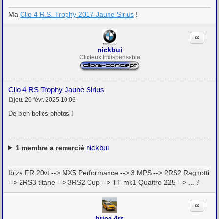
Ma
Clio 4 R.S. Trophy 2017 Jaune Sirius
!
Citation
nickbui
Clioteux Indispensable
Clio 4 RS Trophy Jaune Sirius
jeu. 20 févr. 2025 10:06
M
e
De bien belles photos !
s
s
a
g
e
nickbui
1
membre a remercié
Ibiza FR 20vt --> MX5 Performance --> 3 MPS --> 2RS2 Ragnotti
--> 2RS3 titane --> 3RS2 Cup --> TT mk1 Quattro 225 --> ... ?
Citation
brice.4rs