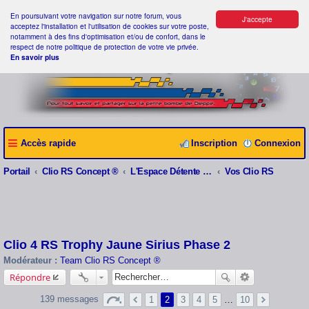
En poursuivant votre navigation sur notre forum, vous
J'accepte
acceptez l'installation et l'utilisation de cookies sur votre poste,
notamment à des fins d'optimisation et/ou de confort, dans le
respect de notre politique de protection de votre vie privée.
En savoir plus
Accès rapide
Inscription
Connexion
Portail
Clio RS Concept ®
L'Espace Détente Clio RS Concept ®
Vos Clio RS
Clio 4 RS Trophy Jaune Sirius Phase 2
Modérateur :
Team Clio RS Concept ®
Répondre
139 messages
1
2
3
4
5
…
10