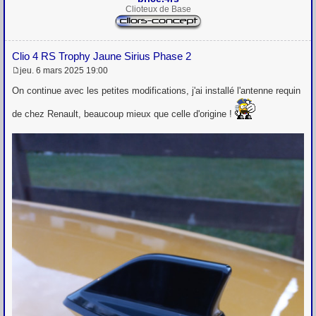
Clioteux de Base
Clio 4 RS Trophy Jaune Sirius Phase 2
jeu. 6 mars 2025 19:00
M
e
On continue avec les petites modifications, j'ai installé l'antenne requin
s
s
de chez Renault, beaucoup mieux que celle d'origine !
a
g
e