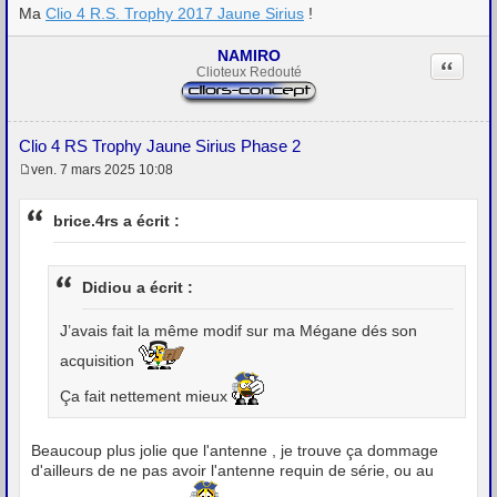
Ma
Clio 4 R.S. Trophy 2017 Jaune Sirius
!
NAMIRO
Citation
Clioteux Redouté
Clio 4 RS Trophy Jaune Sirius Phase 2
ven. 7 mars 2025 10:08
M
e
s
brice.4rs a écrit :
s
a
g
e
Didiou a écrit :
J’avais fait la même modif sur ma Mégane dés son
acquisition
Ça fait nettement mieux
Beaucoup plus jolie que l'antenne , je trouve ça dommage
d'ailleurs de ne pas avoir l'antenne requin de série, ou au