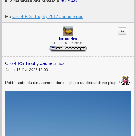
brice.4rs
2
membres ont remercié
Ma
Clio 4 R.S. Trophy 2017 Jaune Sirius
!
Citation
brice.4rs
Clioteux de Base
Clio 4 RS Trophy Jaune Sirius
dim. 16 févr. 2025 18:03
M
e
s
Petite sortie du dimanche et donc... photo au détour d'une plage !
s
a
g
e