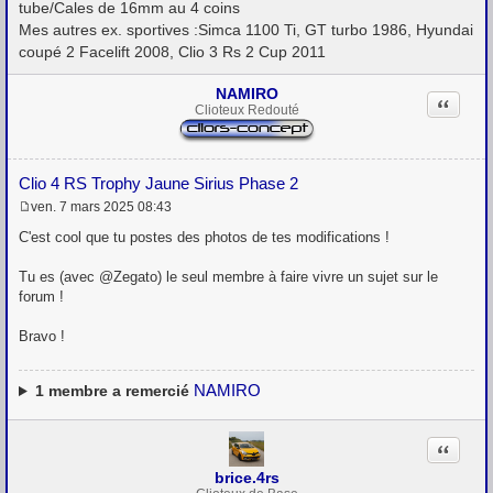
tube/Cales de 16mm au 4 coins
Mes autres ex. sportives :Simca 1100 Ti, GT turbo 1986, Hyundai
coupé 2 Facelift 2008, Clio 3 Rs 2 Cup 2011
NAMIRO
Citation
Clioteux Redouté
Clio 4 RS Trophy Jaune Sirius Phase 2
ven. 7 mars 2025 08:43
M
e
C'est cool que tu postes des photos de tes modifications !
s
s
Tu es (avec @Zegato) le seul membre à faire vivre un sujet sur le
a
g
forum !
e
Bravo !
NAMIRO
1
membre a remercié
Citation
brice.4rs