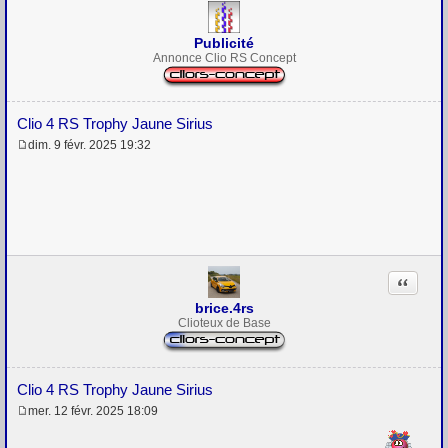
Publicité
Annonce Clio RS Concept
Clio 4 RS Trophy Jaune Sirius
dim. 9 févr. 2025 19:32
M
e
s
s
a
g
e
Citation
brice.4rs
Clioteux de Base
Clio 4 RS Trophy Jaune Sirius
mer. 12 févr. 2025 18:09
M
e