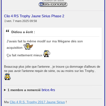
Clioteux de Base
Clio 4 RS Trophy Jaune Sirius Phase 2
ven. 7 mars 2025 09:58
M
e
s
Didiou a écrit :
s
a
g
J’avais fait la même modif sur ma Mégane dés son
e
acquisition
Ça fait nettement mieux
Beaucoup plus jolie que l'antenne , je trouve ça dommage d'ailleurs de
ne pas avoir l'antenne requin de série, ou au moins sur les Trophy..
brice.4rs
1
membre a remercié
Ma
Clio 4 R.S. Trophy 2017 Jaune Sirius
!