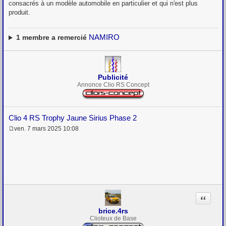
consacrés à un modèle automobile en particulier et qui n'est plus
produit.
NAMIRO
1
membre a remercié
Publicité
Annonce Clio RS Concept
Clio 4 RS Trophy Jaune Sirius Phase 2
ven. 7 mars 2025 10:08
M
e
s
s
a
g
e
Citation
brice.4rs
Clioteux de Base