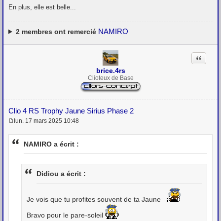
En plus, elle est belle...
NAMIRO
2
membres ont remercié
Citation
brice.4rs
Clioteux de Base
Clio 4 RS Trophy Jaune Sirius Phase 2
lun. 17 mars 2025 10:48
M
e
s
NAMIRO a écrit :
s
a
g
e
Didiou a écrit :
Je vois que tu profites souvent de ta Jaune
Bravo pour le pare-soleil