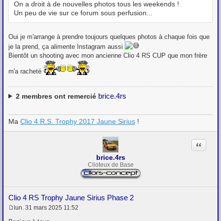
e
On a droit à de nouvelles photos tous les weekends !
Un peu de vie sur ce forum sous perfusion...
Oui je m'arrange à prendre toujours quelques photos à chaque fois que
je la prend, ça alimente Instagram aussi
Bientôt un shooting avec mon ancienne Clio 4 RS CUP que mon frère
m'a racheté
brice.4rs
2
membres ont remercié
Ma
Clio 4 R.S. Trophy 2017 Jaune Sirius
!
Citation
brice.4rs
Clioteux de Base
Clio 4 RS Trophy Jaune Sirius Phase 2
lun. 31 mars 2025 11:52
M
e