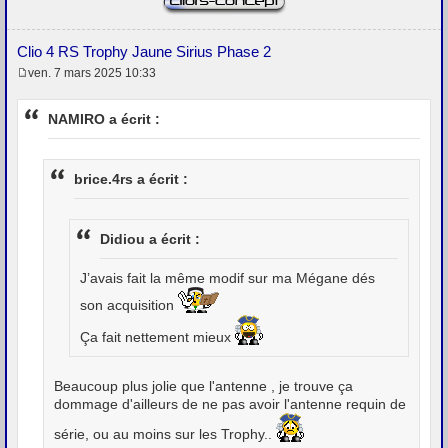
Clio 4 RS Trophy Jaune Sirius Phase 2
ven. 7 mars 2025 10:33
M
e
s
NAMIRO a écrit :
s
a
g
e
brice.4rs a écrit :
Didiou a écrit :
J’avais fait la même modif sur ma Mégane dés
son acquisition
Ça fait nettement mieux
Beaucoup plus jolie que l'antenne , je trouve ça
dommage d'ailleurs de ne pas avoir l'antenne requin de
série, ou au moins sur les Trophy..