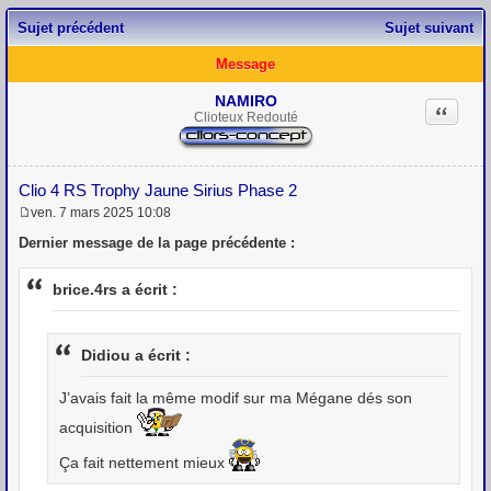
Sujet précédent
Sujet suivant
Message
NAMIRO
Citation
Clioteux Redouté
Clio 4 RS Trophy Jaune Sirius Phase 2
ven. 7 mars 2025 10:08
M
e
Dernier message de la page précédente :
s
s
a
brice.4rs a écrit :
g
e
Didiou a écrit :
J’avais fait la même modif sur ma Mégane dés son
acquisition
Ça fait nettement mieux