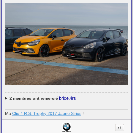
brice.4rs
2
membres ont remercié
Ma
Clio 4 R.S. Trophy 2017 Jaune Sirius
!
Citation