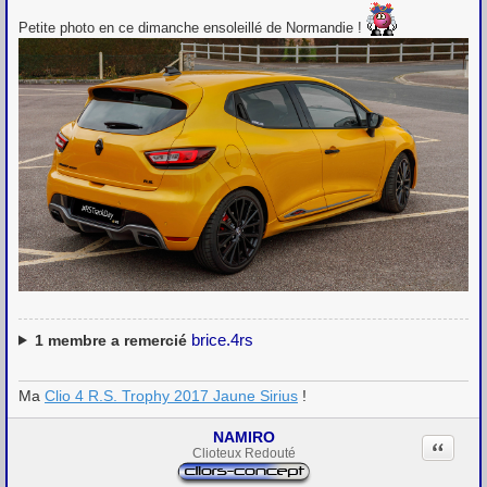
e
s
Petite photo en ce dimanche ensoleillé de Normandie !
s
a
g
e
brice.4rs
1
membre a remercié
Ma
Clio 4 R.S. Trophy 2017 Jaune Sirius
!
NAMIRO
Citation
Clioteux Redouté