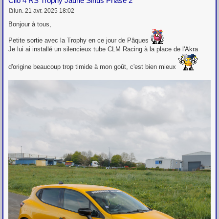
Clio 4 RS Trophy Jaune Sirius Phase 2
lun. 21 avr. 2025 18:02
M
e
Bonjour à tous,
s
s
Petite sortie avec la Trophy en ce jour de Pâques
a
Je lui ai installé un silencieux tube CLM Racing à la place de l'Akra
g
e
d'origine beaucoup trop timide à mon goût, c'est bien mieux