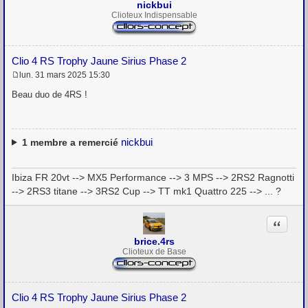
nickbui
Clioteux Indispensable
Clio 4 RS Trophy Jaune Sirius Phase 2
lun. 31 mars 2025 15:30
M
e
Beau duo de 4RS !
s
s
a
g
e
nickbui
1
membre a remercié
Ibiza FR 20vt --> MX5 Performance --> 3 MPS --> 2RS2 Ragnotti
--> 2RS3 titane --> 3RS2 Cup --> TT mk1 Quattro 225 --> ... ?
Citation
brice.4rs
Clioteux de Base
Clio 4 RS Trophy Jaune Sirius Phase 2