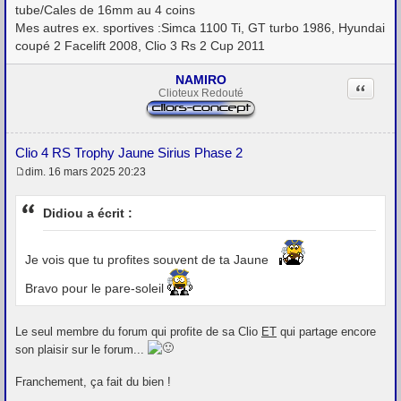
tube/Cales de 16mm au 4 coins
Mes autres ex. sportives :Simca 1100 Ti, GT turbo 1986, Hyundai
coupé 2 Facelift 2008, Clio 3 Rs 2 Cup 2011
NAMIRO
Citation
Clioteux Redouté
Clio 4 RS Trophy Jaune Sirius Phase 2
dim. 16 mars 2025 20:23
M
e
s
Didiou a écrit :
s
a
g
e
Je vois que tu profites souvent de ta Jaune
Bravo pour le pare-soleil
Le seul membre du forum qui profite de sa Clio
ET
qui partage encore
son plaisir sur le forum...
Franchement, ça fait du bien !