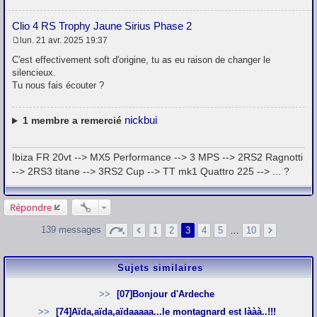
Clio 4 RS Trophy Jaune Sirius Phase 2
lun. 21 avr. 2025 19:37
M
e
C'est effectivement soft d'origine, tu as eu raison de changer le
s
silencieux.
s
Tu nous fais écouter ?
a
g
e
nickbui
1
membre a remercié
Ibiza FR 20vt --> MX5 Performance --> 3 MPS --> 2RS2 Ragnotti
--> 2RS3 titane --> 3RS2 Cup --> TT mk1 Quattro 225 --> ... ?
Répondre
139 messages
1
2
3
4
5
…
10
Sujets similaires
[07]Bonjour d'Ardeche
[74]Aïda,aïda,aïdaaaaa...le montagnard est lààà..!!!