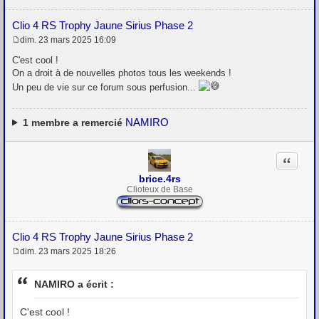
Clio 4 RS Trophy Jaune Sirius Phase 2
dim. 23 mars 2025 16:09
M
e
C'est cool !
s
On a droit à de nouvelles photos tous les weekends !
s
Un peu de vie sur ce forum sous perfusion...
a
g
e
NAMIRO
1
membre a remercié
Citation
brice.4rs
Clioteux de Base
Clio 4 RS Trophy Jaune Sirius Phase 2
dim. 23 mars 2025 18:26
M
e
s
NAMIRO a écrit :
s
a
g
C'est cool !