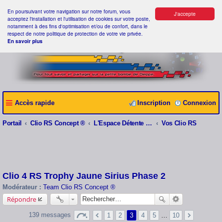
En poursuivant votre navigation sur notre forum, vous
J'accepte
acceptez l'installation et l'utilisation de cookies sur votre poste,
notamment à des fins d'optimisation et/ou de confort, dans le
respect de notre politique de protection de votre vie privée.
En savoir plus
Accès rapide
Inscription
Connexion
Portail
Clio RS Concept ®
L'Espace Détente Clio RS Concept ®
Vos Clio RS
Clio 4 RS Trophy Jaune Sirius Phase 2
Modérateur :
Team Clio RS Concept ®
Répondre
139 messages
1
2
3
4
5
…
10