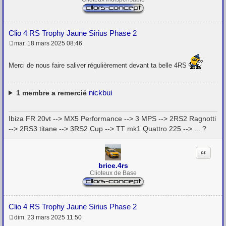
Clio 4 RS Trophy Jaune Sirius Phase 2
mar. 18 mars 2025 08:46
M
e
s
Merci de nous faire saliver régulièrement devant ta belle 4RS
s
a
g
e
nickbui
1
membre a remercié
Ibiza FR 20vt --> MX5 Performance --> 3 MPS --> 2RS2 Ragnotti
--> 2RS3 titane --> 3RS2 Cup --> TT mk1 Quattro 225 --> ... ?
Citation
brice.4rs
Clioteux de Base
Clio 4 RS Trophy Jaune Sirius Phase 2
dim. 23 mars 2025 11:50
M