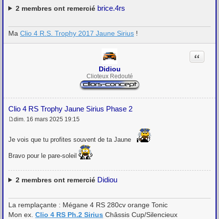
brice.4rs
2
membres ont remercié
Ma
Clio 4 R.S. Trophy 2017 Jaune Sirius
!
Citation
Didiou
Clioteux Redouté
Clio 4 RS Trophy Jaune Sirius Phase 2
dim. 16 mars 2025 19:15
M
e
s
Je vois que tu profites souvent de ta Jaune
s
a
Bravo pour le pare-soleil
g
e
Didiou
2
membres ont remercié
La remplaçante : Mégane 4 RS 280cv orange Tonic
Mon ex.
Clio 4 RS Ph.2 Sirius
Châssis Cup/Silencieux