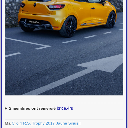
brice.4rs
2
membres ont remercié
Ma
Clio 4 R.S. Trophy 2017 Jaune Sirius
!