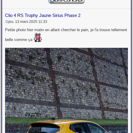
Clio 4 RS Trophy Jaune Sirius Phase 2
jeu. 13 mars 2025 11:33
M
e
Petite photo hier matin en allant chercher le pain, je l'a trouve tellement
s
s
belle comme ça
a
g
e