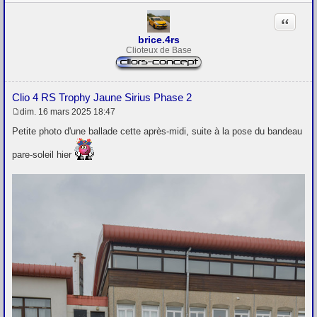
Citation
brice.4rs
Clioteux de Base
Clio 4 RS Trophy Jaune Sirius Phase 2
dim. 16 mars 2025 18:47
M
e
Petite photo d'une ballade cette après-midi, suite à la pose du bandeau
s
s
pare-soleil hier
a
g
e