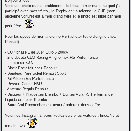
Bonjour à tous,
s
Voici une photo du rassemblement de Fécamp hier matin au quel j'ai
s
participé avec mes frères , la Trophy est la mienne, la CUP (mon
a
g
ancienne voiture) est à mon grand frère et la photo est prise par mon
e
petit frère !
Pour les specs de mon ancienne RS (acheter toute d'origine chez
Renault) :
- CUP phase 1 de 2014 Euro 5 200cv
- 2nd décata CLM Racing + ligne inox RS Performance
- Filtre a air K&N
- Black Pack fait chez Renault
- Bandeau Pare Soleil Renault Sport
- Kit Aileron RS Performance
- Ressort Courts H&R
- Antenne Requin Renault
- Disques + Plaquettes Brembo + Durites Avia RS Performance +
Liquide de freins Brembo
- Barre Anti-Rapprochement avant / arrière + dans coffre
Voici nos Instagram si vous voulez suivre les voitures : brice.4rs et
romain.c4rs