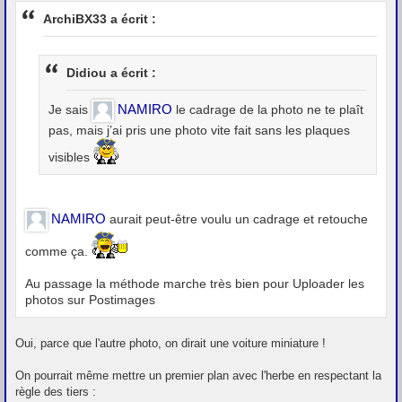
s
ArchiBX33 a écrit :
s
a
g
e
Didiou a écrit :
NAMIRO
Je sais
le cadrage de la photo ne te plaît
pas, mais j’ai pris une photo vite fait sans les plaques
visibles
NAMIRO
aurait peut-être voulu un cadrage et retouche
comme ça.
Au passage la méthode marche très bien pour Uploader les
photos sur Postimages
Oui, parce que l'autre photo, on dirait une voiture miniature !
On pourrait même mettre un premier plan avec l'herbe en respectant la
règle des tiers :