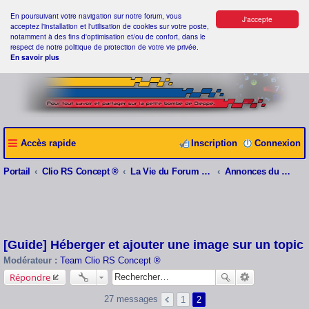
En poursuivant votre navigation sur notre forum, vous
J'accepte
acceptez l'installation et l'utilisation de cookies sur votre poste,
notamment à des fins d'optimisation et/ou de confort, dans le
respect de notre politique de protection de votre vie privée.
En savoir plus
Accès rapide
Inscription
Connexion
Portail
Clio RS Concept ®
La Vie du Forum Clio RS Concept ®
Annonces du webmaster
[Guide] Héberger et ajouter une image sur un topic
Modérateur :
Team Clio RS Concept ®
Répondre
27 messages
1
2