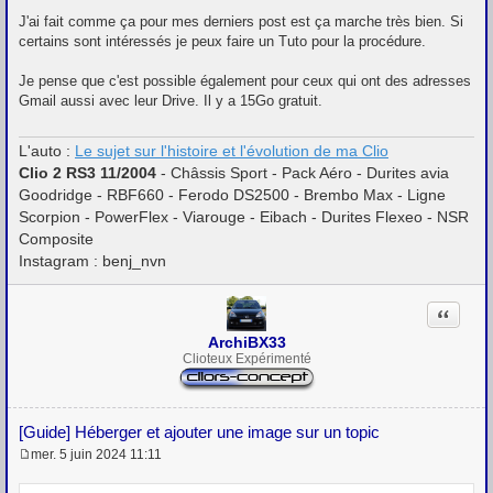
a
g
J'ai fait comme ça pour mes derniers post est ça marche très bien. Si
e
certains sont intéressés je peux faire un Tuto pour la procédure.
Je pense que c'est possible également pour ceux qui ont des adresses
Gmail aussi avec leur Drive. Il y a 15Go gratuit.
L'auto :
Le sujet sur l'histoire et l'évolution de ma Clio
Clio 2 RS3 11/2004
- Châssis Sport - Pack Aéro - Durites avia
Goodridge - RBF660 - Ferodo DS2500 - Brembo Max - Ligne
Scorpion - PowerFlex - Viarouge - Eibach - Durites Flexeo - NSR
Composite
Instagram : benj_nvn
Citation
ArchiBX33
Clioteux Expérimenté
[Guide] Héberger et ajouter une image sur un topic
mer. 5 juin 2024 11:11
M
e