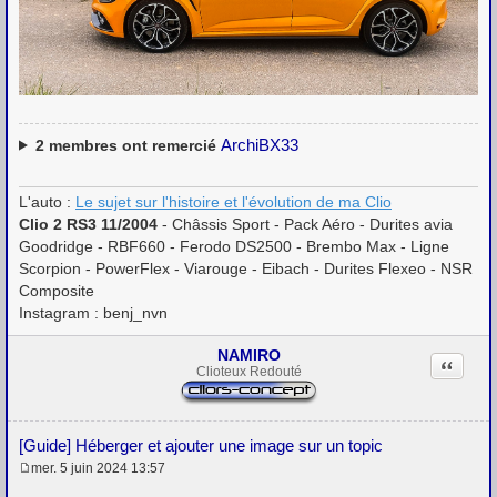
ArchiBX33
2
membres ont remercié
L'auto :
Le sujet sur l'histoire et l'évolution de ma Clio
Clio 2 RS3 11/2004
- Châssis Sport - Pack Aéro - Durites avia
Goodridge - RBF660 - Ferodo DS2500 - Brembo Max - Ligne
Scorpion - PowerFlex - Viarouge - Eibach - Durites Flexeo - NSR
Composite
Instagram : benj_nvn
NAMIRO
Citation
Clioteux Redouté
[Guide] Héberger et ajouter une image sur un topic
mer. 5 juin 2024 13:57
M
e