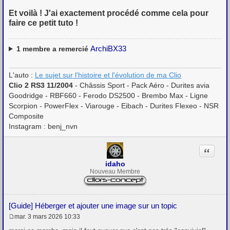
Et voilà ! J'ai exactement procédé comme cela pour
faire ce petit tuto !
ArchiBX33
1
membre a remercié
L'auto :
Le sujet sur l'histoire et l'évolution de ma Clio
Clio 2 RS3 11/2004
- Châssis Sport - Pack Aéro - Durites avia
Goodridge - RBF660 - Ferodo DS2500 - Brembo Max - Ligne
Scorpion - PowerFlex - Viarouge - Eibach - Durites Flexeo - NSR
Composite
Instagram : benj_nvn
Citation
idaho
Nouveau Membre
[Guide] Héberger et ajouter une image sur un topic
mar. 3 mars 2026 10:33
M
e