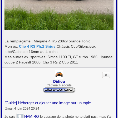
La remplaçante : Mégane 4 RS 280cv orange Tonic
Mon ex.
Clio 4 RS Ph.2 Sirius
Châssis Cup/Silencieux
tube/Cales de 16mm au 4 coins
Mes autres ex. sportives :Simca 1100 Ti, GT turbo 1986, Hyundai
coupé 2 Facelift 2008, Clio 3 Rs 2 Cup 2011
Citation
Didiou
Clioteux Redouté
[Guide] Héberger et ajouter une image sur un topic
mar. 4 juin 2024 20:34
M
e
NAMIRO
Je sais
le cadrage de la photo ne te plaît pas, mais j’ai