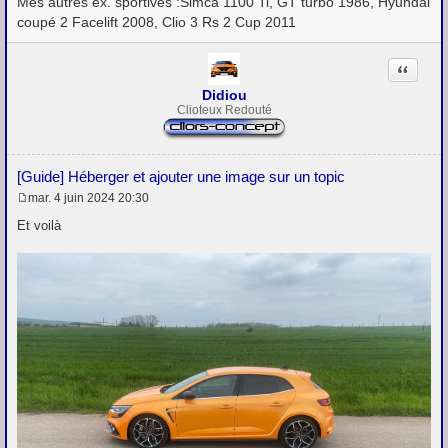
Mes autres ex. sportives :Simca 1100 Ti, GT turbo 1986, Hyundai
coupé 2 Facelift 2008, Clio 3 Rs 2 Cup 2011
Citation
Didiou
Clioteux Redouté
[Guide] Héberger et ajouter une image sur un topic
mar. 4 juin 2024 20:30
M
e
Et voilà
s
s
a
g
e