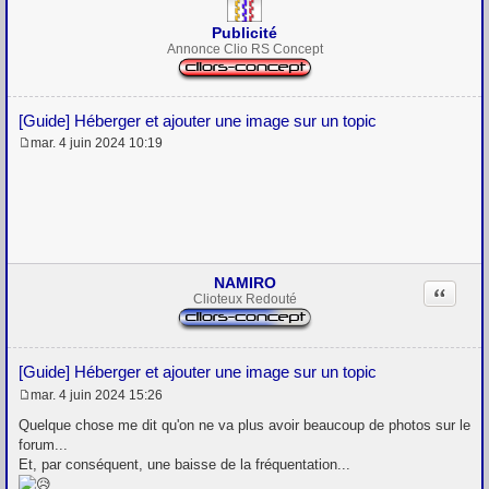
Publicité
Annonce Clio RS Concept
[Guide] Héberger et ajouter une image sur un topic
mar. 4 juin 2024 10:19
M
e
s
s
a
g
e
NAMIRO
Citation
Clioteux Redouté
[Guide] Héberger et ajouter une image sur un topic
mar. 4 juin 2024 15:26
M
e
Quelque chose me dit qu'on ne va plus avoir beaucoup de photos sur le
s
forum...
s
Et, par conséquent, une baisse de la fréquentation...
a
g