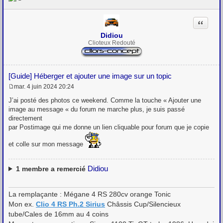
e
Citation
Didiou
Clioteux Redouté
[Guide] Héberger et ajouter une image sur un topic
mar. 4 juin 2024 20:24
M
e
J’ai posté des photos ce weekend. Comme la touche « Ajouter une
s
image au message « du forum ne marche plus, je suis passé
s
directement
a
g
par Postimage qui me donne un lien cliquable pour forum que je copie
e
et colle sur mon message
Didiou
1
membre a remercié
La remplaçante : Mégane 4 RS 280cv orange Tonic
Mon ex.
Clio 4 RS Ph.2 Sirius
Châssis Cup/Silencieux
tube/Cales de 16mm au 4 coins