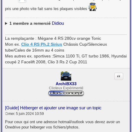
s
s
pris une photo vite fait sans les plaques visibles
a
g
e
Didiou
1
membre a remercié
La remplaçante : Mégane 4 RS 280cv orange Tonic
Mon ex.
Clio 4 RS Ph.2 Sirius
Châssis Cup/Silencieux
tube/Cales de 16mm au 4 coins
Mes autres ex. sportives :Simca 1100 Ti, GT turbo 1986, Hyundai
coupé 2 Facelift 2008, Clio 3 Rs 2 Cup 2011
Citation
ArchiBX33
Clioteux Expérimenté
[Guide] Héberger et ajouter une image sur un topic
mer. 5 juin 2024 10:59
M
e
Pour ceux qui ont une adresse hotmail/outlook vous devez avoir un
s
Onedrive pour héberger vos fichiers/photos.
s