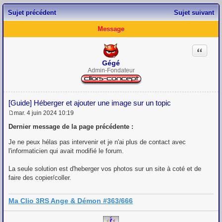
Sujet précédent
Sujet suivant
Message
Citation
Gégé
Admin-Fondateur
[Guide] Héberger et ajouter une image sur un topic
mar. 4 juin 2024 10:19
M
e
Dernier message de la page précédente :
s
s
Je ne peux hélas pas intervenir et je n'ai plus de contact avec
a
l'informaticien qui avait modifié le forum.
g
e
La seule solution est d'heberger vos photos sur un site à coté et de
faire des copier/coller.
Ma Clio 3RS Ange & Démon #363/666