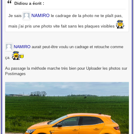
s
Didiou a écrit :
s
a
g
NAMIRO
Je sais
le cadrage de la photo ne te plaît pas,
e
mais j’ai pris une photo vite fait sans les plaques visibles
NAMIRO
aurait peut-être voulu un cadrage et retouche comme
ça.
Au passage la méthode marche très bien pour Uploader les photos sur
Postimages