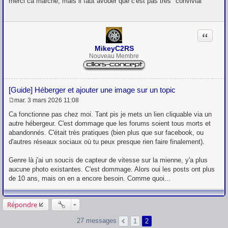
merci ca marche, mais il faut avouer que c'est pas très "convivial"
s
s
a
g
Citation
e
MikeyC2RS
Nouveau Membre
[Guide] Héberger et ajouter une image sur un topic
mar. 3 mars 2026 11:08
M
e
Ca fonctionne pas chez moi. Tant pis je mets un lien cliquable via un
s
autre hébergeur. C'est dommage que les forums soient tous morts et
s
abandonnés. C'était très pratiques (bien plus que sur facebook, ou
a
g
d'autres réseaux sociaux où tu peux presque rien faire finalement).
e
Genre là j'ai un soucis de capteur de vitesse sur la mienne, y'a plus
aucune photo existantes. C'est dommage. Alors oui les posts ont plus
de 10 ans, mais on en a encore besoin. Comme quoi...
Répondre
27 messages
1
2