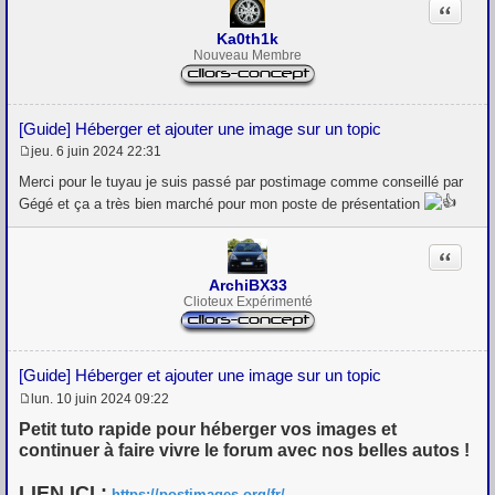
Citation
Ka0th1k
Nouveau Membre
[Guide] Héberger et ajouter une image sur un topic
jeu. 6 juin 2024 22:31
M
e
Merci pour le tuyau je suis passé par postimage comme conseillé par
s
Gégé et ça a très bien marché pour mon poste de présentation
s
a
g
Citation
e
ArchiBX33
Clioteux Expérimenté
[Guide] Héberger et ajouter une image sur un topic
lun. 10 juin 2024 09:22
M
e
Petit tuto rapide pour héberger vos images et
s
continuer à faire vivre le forum avec nos belles autos !
s
a
g
LIEN ICI :
https://postimages.org/fr/