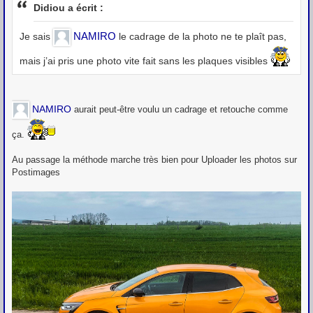
s
Didiou a écrit :
s
a
g
NAMIRO
Je sais
le cadrage de la photo ne te plaît pas,
e
mais j’ai pris une photo vite fait sans les plaques visibles
NAMIRO
aurait peut-être voulu un cadrage et retouche comme
ça.
Au passage la méthode marche très bien pour Uploader les photos sur
Postimages