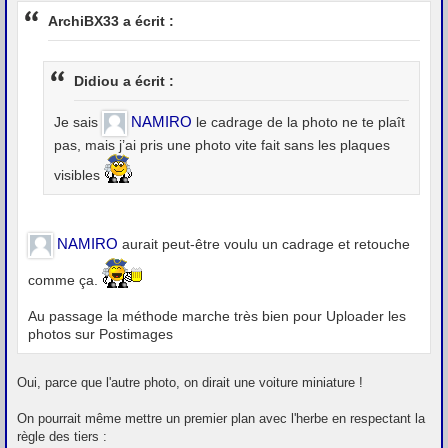
s
ArchiBX33 a écrit :
s
a
g
e
Didiou a écrit :
NAMIRO
Je sais
le cadrage de la photo ne te plaît
pas, mais j’ai pris une photo vite fait sans les plaques
visibles
NAMIRO
aurait peut-être voulu un cadrage et retouche
comme ça.
Au passage la méthode marche très bien pour Uploader les
photos sur Postimages
Oui, parce que l'autre photo, on dirait une voiture miniature !
On pourrait même mettre un premier plan avec l'herbe en respectant la
règle des tiers :