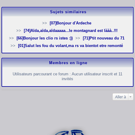
Sujets similaires
[07]Bonjour d'Ardeche
[74]Aïda,aïda,aïdaaaaa...le montagnard est lààà..!!!
[66]Bonjour les clio rs istes :))
[71]Ptit nouveau du 71
[01]Salut les fou du volant,ma rs va bientot etre remonté
Membres en ligne
Utilisateurs parcourant ce forum : Aucun utilisateur inscrit et 11
invités
Aller à