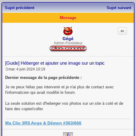
Sujet précédent
Sujet suivant
Message
Citation
Gégé
Admin-Fondateur
[Guide] Héberger et ajouter une image sur un topic
mar. 4 juin 2024 10:19
M
e
Dernier message de la page précédente :
s
s
Je ne peux hélas pas intervenir et je n'ai plus de contact avec
a
l'informaticien qui avait modifié le forum.
g
e
La seule solution est d'heberger vos photos sur un site à coté et de
faire des copier/coller.
Ma Clio 3RS Ange & Démon #363/666