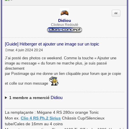
e
Citation
Didiou
Clioteux Redouté
[Guide] Héberger et ajouter une image sur un topic
mar. 4 juin 2024 20:24
M
e
J’ai posté des photos ce weekend. Comme la touche « Ajouter une
s
image au message « du forum ne marche plus, je suis passé
s
directement
a
g
par Postimage qui me donne un lien cliquable pour forum que je copie
e
et colle sur mon message
Didiou
1
membre a remercié
La remplaçante : Mégane 4 RS 280cv orange Tonic
Mon ex.
Clio 4 RS Ph.2 Sirius
Châssis Cup/Silencieux
tube/Cales de 16mm au 4 coins