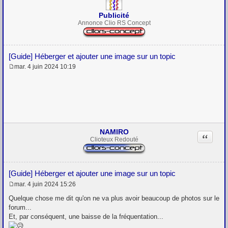
Publicité
Annonce Clio RS Concept
[Guide] Héberger et ajouter une image sur un topic
mar. 4 juin 2024 10:19
M
e
s
s
a
g
e
NAMIRO
Citation
Clioteux Redouté
[Guide] Héberger et ajouter une image sur un topic
mar. 4 juin 2024 15:26
M
e
Quelque chose me dit qu'on ne va plus avoir beaucoup de photos sur le
s
forum...
s
Et, par conséquent, une baisse de la fréquentation...
a
g