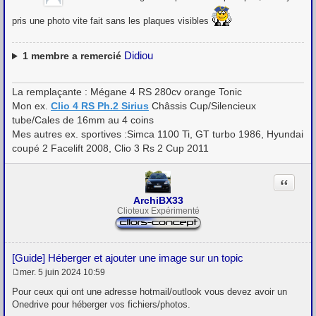
s
s
pris une photo vite fait sans les plaques visibles
a
g
e
Didiou
1
membre a remercié
La remplaçante : Mégane 4 RS 280cv orange Tonic
Mon ex.
Clio 4 RS Ph.2 Sirius
Châssis Cup/Silencieux
tube/Cales de 16mm au 4 coins
Mes autres ex. sportives :Simca 1100 Ti, GT turbo 1986, Hyundai
coupé 2 Facelift 2008, Clio 3 Rs 2 Cup 2011
Citation
ArchiBX33
Clioteux Expérimenté
[Guide] Héberger et ajouter une image sur un topic
mer. 5 juin 2024 10:59
M
e
Pour ceux qui ont une adresse hotmail/outlook vous devez avoir un
s
Onedrive pour héberger vos fichiers/photos.
s