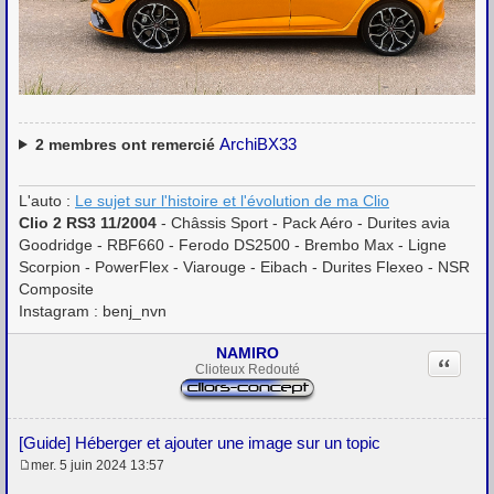
ArchiBX33
2
membres ont remercié
L'auto :
Le sujet sur l'histoire et l'évolution de ma Clio
Clio 2 RS3 11/2004
- Châssis Sport - Pack Aéro - Durites avia
Goodridge - RBF660 - Ferodo DS2500 - Brembo Max - Ligne
Scorpion - PowerFlex - Viarouge - Eibach - Durites Flexeo - NSR
Composite
Instagram : benj_nvn
NAMIRO
Citation
Clioteux Redouté
[Guide] Héberger et ajouter une image sur un topic
mer. 5 juin 2024 13:57
M
e