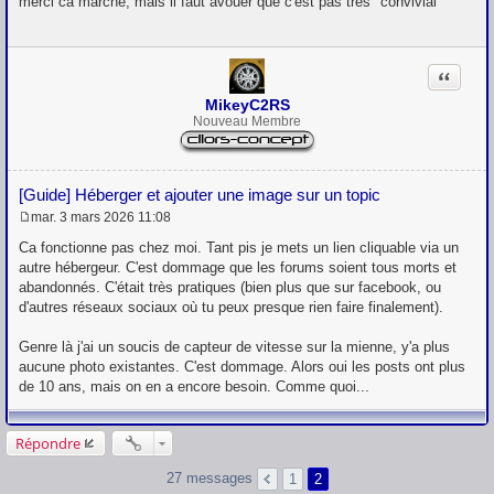
merci ca marche, mais il faut avouer que c'est pas très "convivial"
s
s
a
g
Citation
e
MikeyC2RS
Nouveau Membre
[Guide] Héberger et ajouter une image sur un topic
mar. 3 mars 2026 11:08
M
e
Ca fonctionne pas chez moi. Tant pis je mets un lien cliquable via un
s
autre hébergeur. C'est dommage que les forums soient tous morts et
s
abandonnés. C'était très pratiques (bien plus que sur facebook, ou
a
g
d'autres réseaux sociaux où tu peux presque rien faire finalement).
e
Genre là j'ai un soucis de capteur de vitesse sur la mienne, y'a plus
aucune photo existantes. C'est dommage. Alors oui les posts ont plus
de 10 ans, mais on en a encore besoin. Comme quoi...
Répondre
27 messages
1
2