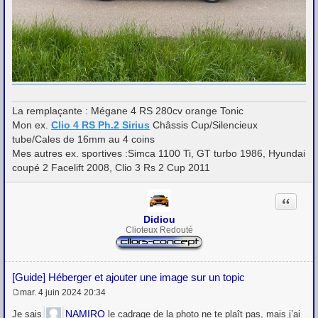
La remplaçante : Mégane 4 RS 280cv orange Tonic
Mon ex.
Clio 4 RS Ph.2 Sirius
Châssis Cup/Silencieux
tube/Cales de 16mm au 4 coins
Mes autres ex. sportives :Simca 1100 Ti, GT turbo 1986, Hyundai
coupé 2 Facelift 2008, Clio 3 Rs 2 Cup 2011
Citation
Didiou
Clioteux Redouté
[Guide] Héberger et ajouter une image sur un topic
mar. 4 juin 2024 20:34
M
e
NAMIRO
Je sais
le cadrage de la photo ne te plaît pas, mais j’ai