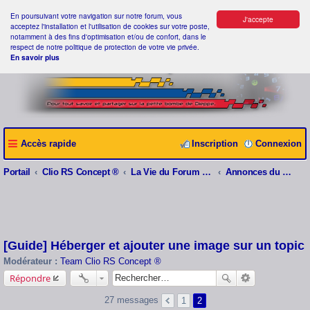
En poursuivant votre navigation sur notre forum, vous
J'accepte
acceptez l'installation et l'utilisation de cookies sur votre poste,
notamment à des fins d'optimisation et/ou de confort, dans le
respect de notre politique de protection de votre vie privée.
En savoir plus
Accès rapide
Inscription
Connexion
Portail
Clio RS Concept ®
La Vie du Forum Clio RS Concept ®
Annonces du webmaster
[Guide] Héberger et ajouter une image sur un topic
Modérateur :
Team Clio RS Concept ®
Répondre
27 messages
1
2