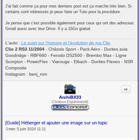
a
g
J'ai fait comme ça pour mes derniers post est ça marche très bien. Si
e
certains sont intéressés je peux faire un Tuto pour la procédure.
Je pense que c'est possible également pour ceux qui ont des adresses
Gmail aussi avec leur Drive. Il y a 15Go gratuit.
L'auto :
Le sujet sur l'histoire et l'évolution de ma Clio
Clio 2 RS3 11/2004
- Châssis Sport - Pack Aéro - Durites avia
Goodridge - RBF660 - Ferodo DS2500 - Brembo Max - Ligne
Scorpion - PowerFlex - Viarouge - Eibach - Durites Flexeo - NSR
Composite
Instagram : benj_nvn
Citation
ArchiBX33
Clioteux Expérimenté
[Guide] Héberger et ajouter une image sur un topic
mer. 5 juin 2024 11:11
M
e