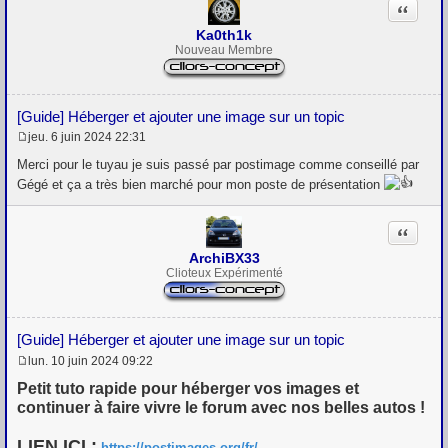
Citation
Ka0th1k
Nouveau Membre
[Guide] Héberger et ajouter une image sur un topic
jeu. 6 juin 2024 22:31
M
e
Merci pour le tuyau je suis passé par postimage comme conseillé par
s
Gégé et ça a très bien marché pour mon poste de présentation
s
a
g
Citation
e
ArchiBX33
Clioteux Expérimenté
[Guide] Héberger et ajouter une image sur un topic
lun. 10 juin 2024 09:22
M
e
Petit tuto rapide pour héberger vos images et
s
continuer à faire vivre le forum avec nos belles autos !
s
a
g
LIEN ICI :
https://postimages.org/fr/