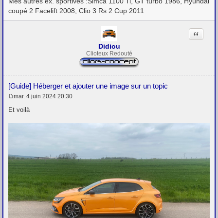
Mes autres ex. sportives :Simca 1100 Ti, GT turbo 1986, Hyundai
coupé 2 Facelift 2008, Clio 3 Rs 2 Cup 2011
Citation
Didiou
Clioteux Redouté
[Guide] Héberger et ajouter une image sur un topic
mar. 4 juin 2024 20:30
M
e
Et voilà
s
s
a
g
e