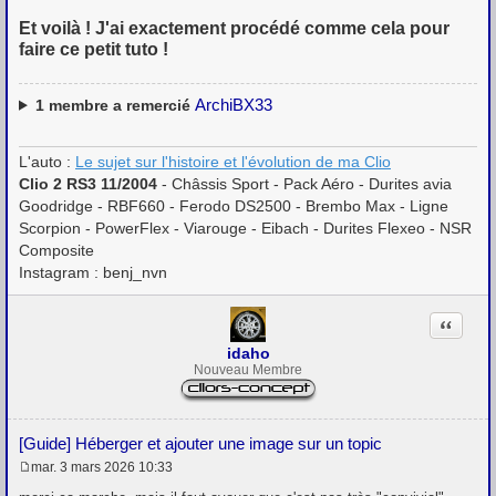
Et voilà ! J'ai exactement procédé comme cela pour
faire ce petit tuto !
ArchiBX33
1
membre a remercié
L'auto :
Le sujet sur l'histoire et l'évolution de ma Clio
Clio 2 RS3 11/2004
- Châssis Sport - Pack Aéro - Durites avia
Goodridge - RBF660 - Ferodo DS2500 - Brembo Max - Ligne
Scorpion - PowerFlex - Viarouge - Eibach - Durites Flexeo - NSR
Composite
Instagram : benj_nvn
Citation
idaho
Nouveau Membre
[Guide] Héberger et ajouter une image sur un topic
mar. 3 mars 2026 10:33
M
e