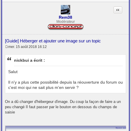
Citation
Rem38
Modérateur
[Guide] Héberger et ajouter une image sur un topic
mer. 15 août 2018 16:12
M
e
s
nickbui a écrit :
s
a
g
Salut
e
Il n'y a plus cette possibilité depuis la réouverture du forum ou
c'est moi qui ne sait plus m'en servir ?
On a dû changer d'hébergeur d'image. Du coup la façon de faire a un
peu changé Il faut passer par le bouton en dessous du champs de
saisie