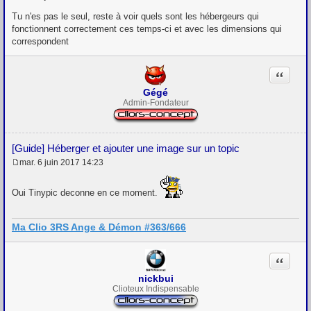
M
e
Tu n'es pas le seul, reste à voir quels sont les hébergeurs qui
s
fonctionnent correctement ces temps-ci et avec les dimensions qui
s
correspondent
a
g
e
Citation
Gégé
Admin-Fondateur
[Guide] Héberger et ajouter une image sur un topic
mar. 6 juin 2017 14:23
M
e
s
Oui Tinypic deconne en ce moment.
s
a
g
Ma Clio 3RS Ange & Démon #363/666
e
Citation
nickbui
Clioteux Indispensable