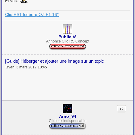
Et voila
Clio RS1 Iceberg OZ F1 16''
Publicité
Annonce Clio RS Concept
[Guide] Héberger et ajouter une image sur un topic
ven. 3 mars 2017 10:45
M
e
s
s
a
g
e
Citation
Arno_94
Clioteux Indispensable