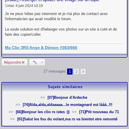
mar. 4 juin 2024 10:19
M
e
Je ne peux hélas pas intervenir et je n'ai plus de contact avec
s
l'informaticien qui avait modifié le forum.
s
a
g
La seule solution est d'heberger vos photos sur un site à coté et de
e
faire des copier/coller.
Ma Clio 3RS Ange & Démon #363/666
Répondre
27 messages
1
2
Sujets similaires
[07]Bonjour d'Ardeche
[74]Aïda,aïda,aïdaaaaa...le montagnard est lààà..!!!
[66]Bonjour les clio rs istes :))
[71]Ptit nouveau du 71
[01]Salut les fou du volant,ma rs va bientot etre remonté