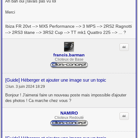
e
Ah bah oui j'lavais pas vu lol
s
s
Merci
a
g
e
Ibiza FR 20vt --> MX5 Performance --> 3 MPS --> 2RS2 Ragnotti
--> 2RS3 titane --> 3RS2 Cup --> TT mk1 Quattro 225 --> ... ?
Citation
francis.barman
Clioteux de Base
[Guide] Héberger et ajouter une image sur un topic
lun. 3 juin 2024 18:29
M
e
Bonjour ! J'aimerai faire un nouveau poste mais impossible d'ajouter
s
des photos ! Ca marche chez vous ?
s
a
g
NAMIRO
Citation
e
Clioteux Redouté