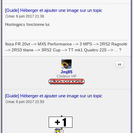
[Guide] Héberger et ajouter une image sur un topic
mar. 6 juin 2017 21:36
M
e
Hostingpics fonctionne lui.
s
s
a
g
Ibiza FR 20vt --> MX5 Performance --> 3 MPS --> 2RS2 Ragnotti
e
--> 2RS3 titane --> 3RS2 Cup --> TT mk1 Quattro 225 --> ... ?
Citation
Jmj85
Clioteux VIP
[Guide] Héberger et ajouter une image sur un topic
mar. 6 juin 2017 21:50
M
e
s
s
a
g
e