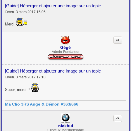
[Guide] Héberger et ajouter une image sur un topic
ven. 3 mars 2017 15:05
M
e
s
Merci
s
a
g
Citation
e
Gégé
Admin-Fondateur
[Guide] Héberger et ajouter une image sur un topic
ven. 3 mars 2017 17:10
M
e
s
Super, merci !!
s
a
g
Ma Clio 3RS Ange & Démon #363/666
e
Citation
nickbui
Clioteux Indispensable