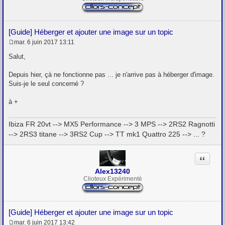
[Guide] Héberger et ajouter une image sur un topic
mar. 6 juin 2017 13:11
M
e
Salut,
s
s
Depuis hier, çà ne fonctionne pas ... je n'arrive pas à héberger d'image.
a
g
Suis-je le seul concerné ?
e
à +
Ibiza FR 20vt --> MX5 Performance --> 3 MPS --> 2RS2 Ragnotti
--> 2RS3 titane --> 3RS2 Cup --> TT mk1 Quattro 225 --> ... ?
Citation
Alex13240
Clioteux Expérimenté
[Guide] Héberger et ajouter une image sur un topic
mar. 6 juin 2017 13:42