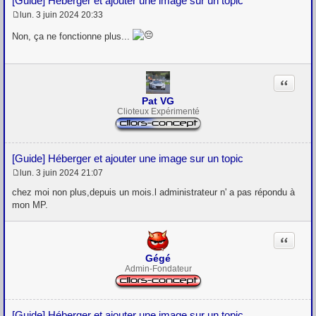
[Guide] Héberger et ajouter une image sur un topic
lun. 3 juin 2024 20:33
M
e
Non, ça ne fonctionne plus...
s
s
a
g
Citation
e
Pat VG
Clioteux Expérimenté
[Guide] Héberger et ajouter une image sur un topic
lun. 3 juin 2024 21:07
M
e
chez moi non plus,depuis un mois.l administrateur n' a pas répondu à
s
mon MP.
s
a
g
Citation
e
Gégé
Admin-Fondateur
[Guide] Héberger et ajouter une image sur un topic