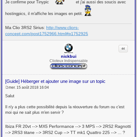
Je confirme pour Tinypic
et j'ai aussi des soucis avec
hostingpics, il m'affiche les images en petit.
Ma Clio 3RS2 Sirius:
http://www.cliors-
concept.com/post1752966.html#p1752925
Citation
nickbui
Clioteux Indispensable
[Guide] Héberger et ajouter une image sur un topic
mer. 15 août 2018 16:04
M
e
Salut
s
s
Il n'y a plus cette possibilité depuis la réouverture du forum ou c'est
a
g
moi qui ne sait plus m'en servir ?
e
Ibiza FR 20vt --> MX5 Performance --> 3 MPS --> 2RS2 Ragnotti
--> 2RS3 titane --> 3RS2 Cup --> TT mk1 Quattro 225 --> ... ?