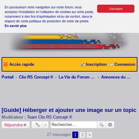
En poursuivant votre navigation sur notre forum, vous
J'accepte
acceptez l'installation et l'utilisation de cookies sur votre poste,
notamment à des fins d'optimisation et/ou de confort, dans le
respect de notre politique de protection de votre vie privée.
En savoir plus
Accès rapide
Inscription
Connexion
Portail
Clio RS Concept ®
La Vie du Forum Clio RS Concept ®
Annonces du webmaster
[Guide] Héberger et ajouter une image sur un topic
Modérateur :
Team Clio RS Concept ®
Répondre
27 messages
1
2