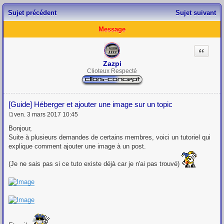
Sujet précédent
Sujet suivant
Message
Citation
Zazpi
Clioteux Respecté
[Guide] Héberger et ajouter une image sur un topic
ven. 3 mars 2017 10:45
M
e
Bonjour,
s
Suite à plusieurs demandes de certains membres, voici un tutoriel qui
s
explique comment ajouter une image à un post.
a
g
e
(Je ne sais pas si ce tuto existe déjà car je n'ai pas trouvé)