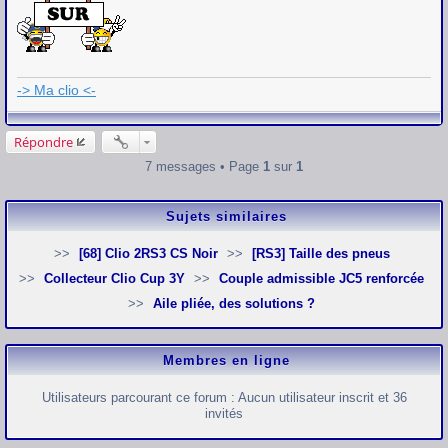
e
s
s
a
g
e
-> Ma clio <-
Répondre
7 messages • Page
1
sur
1
Sujets similaires
[68] Clio 2RS3 CS Noir
[RS3] Taille des pneus
Collecteur Clio Cup 3Y
Couple admissible JC5 renforcée
Aile pliée, des solutions ?
Membres en ligne
Utilisateurs parcourant ce forum : Aucun utilisateur inscrit et 36
invités