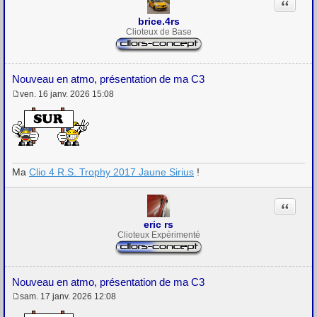
Citation
brice.4rs
Clioteux de Base
Nouveau en atmo, présentation de ma C3
ven. 16 janv. 2026 15:08
M
e
s
s
a
g
e
Ma
Clio 4 R.S. Trophy 2017 Jaune Sirius
!
Citation
eric rs
Clioteux Expérimenté
Nouveau en atmo, présentation de ma C3
sam. 17 janv. 2026 12:08
M
e