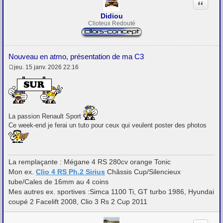
Citation
Didiou
Clioteux Redouté
Nouveau en atmo, présentation de ma C3
jeu. 15 janv. 2026 22:16
M
e
s
s
a
g
e
La passion Renault Sport
Ce week-end je ferai un tuto pour ceux qui veulent poster des photos
La remplaçante : Mégane 4 RS 280cv orange Tonic
Mon ex.
Clio 4 RS Ph.2 Sirius
Châssis Cup/Silencieux
tube/Cales de 16mm au 4 coins
Mes autres ex. sportives :Simca 1100 Ti, GT turbo 1986, Hyundai
coupé 2 Facelift 2008, Clio 3 Rs 2 Cup 2011