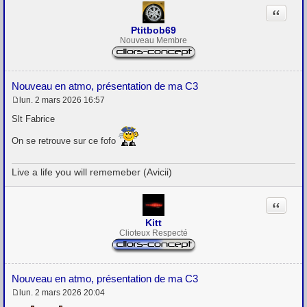
Citation
Ptitbob69
Nouveau Membre
Nouveau en atmo, présentation de ma C3
lun. 2 mars 2026 16:57
M
e
Slt Fabrice
s
s
On se retrouve sur ce fofo
a
g
e
Live a life you will rememeber (Avicii)
Citation
Kitt
Clioteux Respecté
Nouveau en atmo, présentation de ma C3
lun. 2 mars 2026 20:04
M