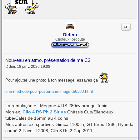
s
s
a
g
e
Citation
Didiou
Clioteux Redouté
Nouveau en atmo, présentation de ma C3
dim. 18 janv. 2026 19:08
M
e
s
Pour ajouter une photo à ton message, essayes ça
s
a
une-methode-pour-poster-une-image-t66380.html
g
e
La remplaçante : Mégane 4 RS 280cv orange Tonic
Mon ex.
Clio 4 RS Ph.2 Sirius
Châssis Cup/Silencieux
tube/Cales de 16mm au 4 coins
Mes autres ex. sportives :Simca 1100 Ti, GT turbo 1986, Hyundai
coupé 2 Facelift 2008, Clio 3 Rs 2 Cup 2011