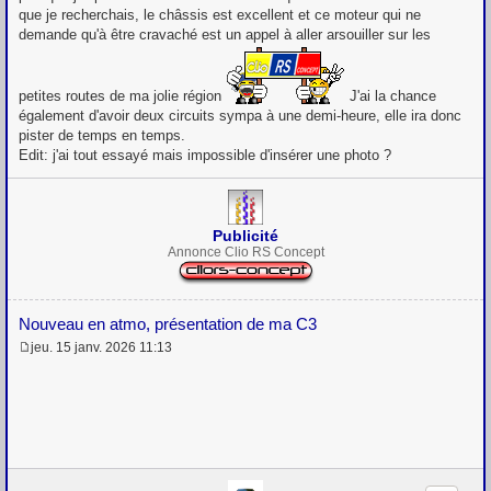
que je recherchais, le châssis est excellent et ce moteur qui ne
demande qu'à être cravaché est un appel à aller arsouiller sur les
petites routes de ma jolie région
J'ai la chance
également d'avoir deux circuits sympa à une demi-heure, elle ira donc
pister de temps en temps.
Edit: j'ai tout essayé mais impossible d'insérer une photo ?
Publicité
Annonce Clio RS Concept
Nouveau en atmo, présentation de ma C3
jeu. 15 janv. 2026 11:13
M
e
s
s
a
g
e