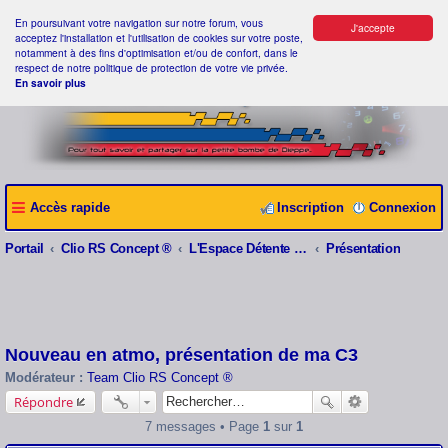
En poursuivant votre navigation sur notre forum, vous
J'accepte
acceptez l'installation et l'utilisation de cookies sur votre poste,
notamment à des fins d'optimisation et/ou de confort, dans le
respect de notre politique de protection de votre vie privée.
En savoir plus
Accès rapide
Inscription
Connexion
Portail
Clio RS Concept ®
L'Espace Détente Clio RS Concept ®
Présentation
Nouveau en atmo, présentation de ma C3
Modérateur :
Team Clio RS Concept ®
Répondre
7 messages • Page
1
sur
1