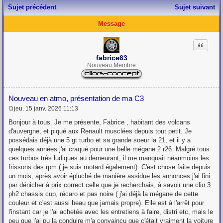
Sujet précédent
Sujet suivant
Message
Citation
fabrice63
Nouveau Membre
Nouveau en atmo, présentation de ma C3
jeu. 15 janv. 2026 11:13
M
e
Bonjour à tous. Je me présente, Fabrice , habitant des volcans
s
d'auvergne, et piqué aux Renault musclées depuis tout petit. Je
s
possédais déjà une 5 gt turbo et sa grande soeur la 21, et il y a
a
g
quelques années j'ai craqué pour une belle mégane 2 r26. Malgré tous
e
ces turbos très ludiques au demeurant, il me manquait néanmoins les
frissons des rpm ( je suis motard également). C'est chose faite depuis
un mois, après avoir épluché de manière assidue les annonces j'ai fini
par dénicher à prix correct celle que je recherchais, à savoir une clio 3
ph2 chassis cup, récaro et pas noire ( j'ai déjà la mégane de cette
couleur et c'est aussi beau que jamais propre). Elle est à l'arrêt pour
l'instant car je l'ai achetée avec les entretiens à faire, distri etc, mais le
peu que j'ai pu la conduire m'a convaincu que c'était vraiment la voiture