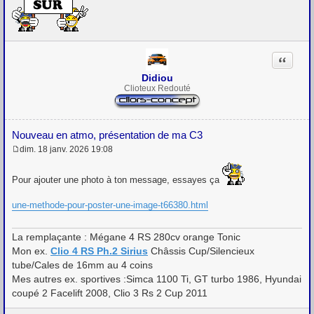
s
s
a
g
e
Citation
Didiou
Clioteux Redouté
Nouveau en atmo, présentation de ma C3
dim. 18 janv. 2026 19:08
M
e
s
Pour ajouter une photo à ton message, essayes ça
s
a
une-methode-pour-poster-une-image-t66380.html
g
e
La remplaçante : Mégane 4 RS 280cv orange Tonic
Mon ex.
Clio 4 RS Ph.2 Sirius
Châssis Cup/Silencieux
tube/Cales de 16mm au 4 coins
Mes autres ex. sportives :Simca 1100 Ti, GT turbo 1986, Hyundai
coupé 2 Facelift 2008, Clio 3 Rs 2 Cup 2011