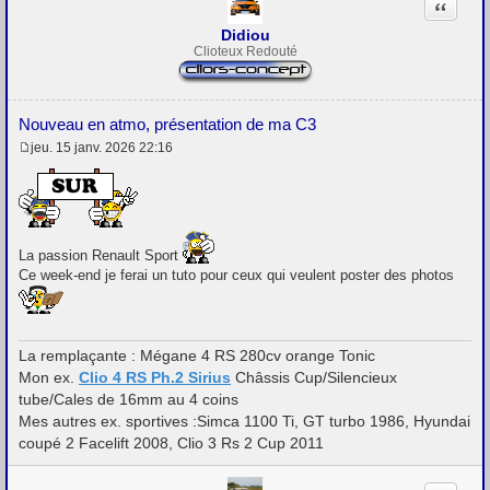
Citation
Didiou
Clioteux Redouté
Nouveau en atmo, présentation de ma C3
jeu. 15 janv. 2026 22:16
M
e
s
s
a
g
e
La passion Renault Sport
Ce week-end je ferai un tuto pour ceux qui veulent poster des photos
La remplaçante : Mégane 4 RS 280cv orange Tonic
Mon ex.
Clio 4 RS Ph.2 Sirius
Châssis Cup/Silencieux
tube/Cales de 16mm au 4 coins
Mes autres ex. sportives :Simca 1100 Ti, GT turbo 1986, Hyundai
coupé 2 Facelift 2008, Clio 3 Rs 2 Cup 2011