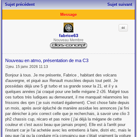
Sujet précédent
Sujet suivant
Message
Citation
fabrice63
Nouveau Membre
Nouveau en atmo, présentation de ma C3
jeu. 15 janv. 2026 11:13
M
e
Bonjour à tous. Je me présente, Fabrice , habitant des volcans
s
d'auvergne, et piqué aux Renault musclées depuis tout petit. Je
s
possédais déjà une 5 gt turbo et sa grande soeur la 21, et il y a
a
g
quelques années j'ai craqué pour une belle mégane 2 r26. Malgré tous
e
ces turbos très ludiques au demeurant, il me manquait néanmoins les
frissons des rpm ( je suis motard également). C'est chose faite depuis
un mois, après avoir épluché de manière assidue les annonces j'ai fini
par dénicher à prix correct celle que je recherchais, à savoir une clio 3
ph2 chassis cup, récaro et pas noire ( j'ai déjà la mégane de cette
couleur et c'est aussi beau que jamais propre). Elle est à l'arrêt pour
l'instant car je l'ai achetée avec les entretiens à faire, distri etc, mais le
peu que j'ai pu la conduire m'a convaincu que c'était vraiment la voiture