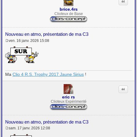
Citation
brice.4rs
Clioteux de Base
Nouveau en atmo, présentation de ma C3
ven. 16 janv. 2026 15:08
M
e
s
s
a
g
e
Ma
Clio 4 R.S. Trophy 2017 Jaune Sirius
!
Citation
eric rs
Clioteux Expérimenté
Nouveau en atmo, présentation de ma C3
sam. 17 janv. 2026 12:08
M
e