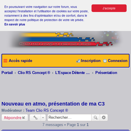
En poursuivant votre navigation sur notre forum, vous
J'accepte
acceptez l'installation et l'utilisation de cookies sur votre poste,
notamment à des fins d'optimisation et/ou de confort, dans le
respect de notre politique de protection de votre vie privée.
En savoir plus
Accès rapide
Inscription
Connexion
Portail
Clio RS Concept ®
L'Espace Détente Clio RS Concept ®
Présentation
Nouveau en atmo, présentation de ma C3
Modérateur :
Team Clio RS Concept ®
Répondre
7 messages • Page
1
sur
1