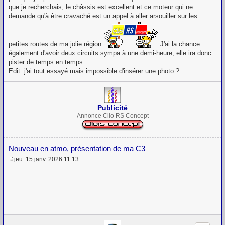
que je recherchais, le châssis est excellent et ce moteur qui ne
demande qu'à être cravaché est un appel à aller arsouiller sur les
petites routes de ma jolie région
J'ai la chance
également d'avoir deux circuits sympa à une demi-heure, elle ira donc
pister de temps en temps.
Edit: j'ai tout essayé mais impossible d'insérer une photo ?
Publicité
Annonce Clio RS Concept
Nouveau en atmo, présentation de ma C3
jeu. 15 janv. 2026 11:13
M
e
s
s
a
g
e