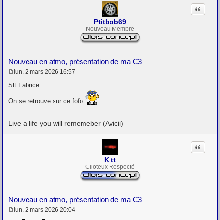
Citation
Ptitbob69
Nouveau Membre
Nouveau en atmo, présentation de ma C3
lun. 2 mars 2026 16:57
M
e
Slt Fabrice
s
s
On se retrouve sur ce fofo
a
g
e
Live a life you will rememeber (Avicii)
Citation
Kitt
Clioteux Respecté
Nouveau en atmo, présentation de ma C3
lun. 2 mars 2026 20:04
M