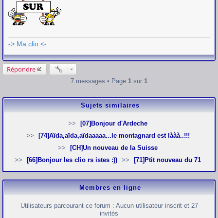
e
s
s
a
g
e
-> Ma clio <-
Répondre
7 messages • Page
1
sur
1
Sujets similaires
[07]Bonjour d'Ardeche
[74]Aïda,aïda,aïdaaaaa...le montagnard est lààà..!!!
[CH]Un nouveau de la Suisse
[66]Bonjour les clio rs istes :))
[71]Ptit nouveau du 71
Membres en ligne
Utilisateurs parcourant ce forum : Aucun utilisateur inscrit et 27
invités