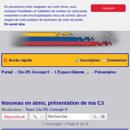
En poursuivant votre navigation sur notre forum, vous
J'accepte
acceptez l'installation et l'utilisation de cookies sur votre poste,
notamment à des fins d'optimisation et/ou de confort, dans le
respect de notre politique de protection de votre vie privée.
En savoir plus
Accès rapide
Inscription
Connexion
Portail
Clio RS Concept ®
L'Espace Détente Clio RS Concept ®
Présentation
Nouveau en atmo, présentation de ma C3
Modérateur :
Team Clio RS Concept ®
Répondre
7 messages • Page
1
sur
1