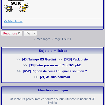
e
s
s
a
g
e
-> Ma clio <-
Répondre
7 messages • Page
1
sur
1
Sujets similaires
[45] Twingo RS Gordini
[3RS] Pack piste
[38] Futur possesseur Clio 3RS ph2
[RS2] Pignon de 5ème HS, quelle solution ?
[21] Je suis nouveau
Membres en ligne
Utilisateurs parcourant ce forum : Aucun utilisateur inscrit et 30
invités