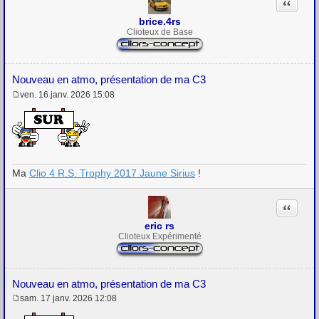
Citation
brice.4rs
Clioteux de Base
Nouveau en atmo, présentation de ma C3
ven. 16 janv. 2026 15:08
M
e
s
s
a
g
e
Ma
Clio 4 R.S. Trophy 2017 Jaune Sirius
!
Citation
eric rs
Clioteux Expérimenté
Nouveau en atmo, présentation de ma C3
sam. 17 janv. 2026 12:08
M
e