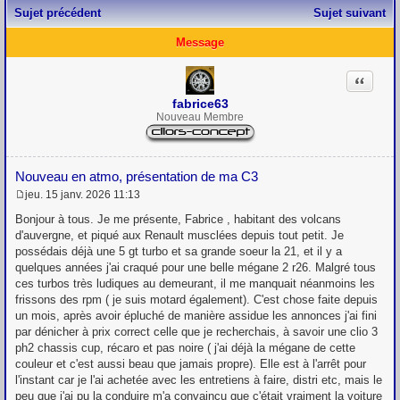
Sujet précédent
Sujet suivant
Message
Citation
fabrice63
Nouveau Membre
Nouveau en atmo, présentation de ma C3
jeu. 15 janv. 2026 11:13
M
e
Bonjour à tous. Je me présente, Fabrice , habitant des volcans
s
d'auvergne, et piqué aux Renault musclées depuis tout petit. Je
s
possédais déjà une 5 gt turbo et sa grande soeur la 21, et il y a
a
g
quelques années j'ai craqué pour une belle mégane 2 r26. Malgré tous
e
ces turbos très ludiques au demeurant, il me manquait néanmoins les
frissons des rpm ( je suis motard également). C'est chose faite depuis
un mois, après avoir épluché de manière assidue les annonces j'ai fini
par dénicher à prix correct celle que je recherchais, à savoir une clio 3
ph2 chassis cup, récaro et pas noire ( j'ai déjà la mégane de cette
couleur et c'est aussi beau que jamais propre). Elle est à l'arrêt pour
l'instant car je l'ai achetée avec les entretiens à faire, distri etc, mais le
peu que j'ai pu la conduire m'a convaincu que c'était vraiment la voiture