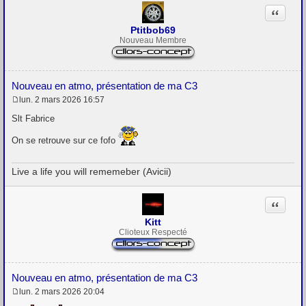
Citation
Ptitbob69
Nouveau Membre
Nouveau en atmo, présentation de ma C3
lun. 2 mars 2026 16:57
M
e
Slt Fabrice
s
s
On se retrouve sur ce fofo
a
g
e
Live a life you will rememeber (Avicii)
Citation
Kitt
Clioteux Respecté
Nouveau en atmo, présentation de ma C3
lun. 2 mars 2026 20:04
M