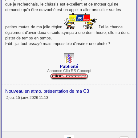
que je recherchais, le châssis est excellent et ce moteur qui ne
demande qu'à être cravaché est un appel à aller arsouiller sur les
petites routes de ma jolie région
J'ai la chance
également d'avoir deux circuits sympa à une demi-heure, elle ira donc
pister de temps en temps.
Edit: j'ai tout essayé mais impossible d'insérer une photo ?
Publicité
Annonce Clio RS Concept
Nouveau en atmo, présentation de ma C3
jeu. 15 janv. 2026 11:13
M
e
s
s
a
g
e