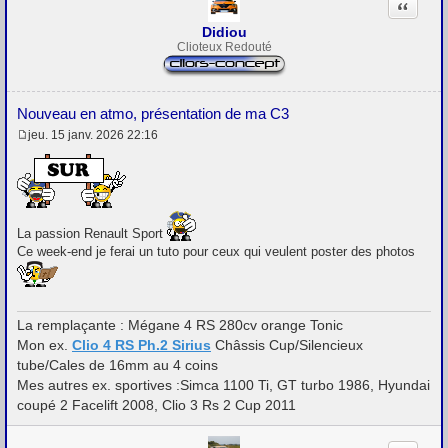
Citation
Didiou
Clioteux Redouté
Nouveau en atmo, présentation de ma C3
jeu. 15 janv. 2026 22:16
M
e
s
s
a
g
e
La passion Renault Sport
Ce week-end je ferai un tuto pour ceux qui veulent poster des photos
La remplaçante : Mégane 4 RS 280cv orange Tonic
Mon ex.
Clio 4 RS Ph.2 Sirius
Châssis Cup/Silencieux
tube/Cales de 16mm au 4 coins
Mes autres ex. sportives :Simca 1100 Ti, GT turbo 1986, Hyundai
coupé 2 Facelift 2008, Clio 3 Rs 2 Cup 2011