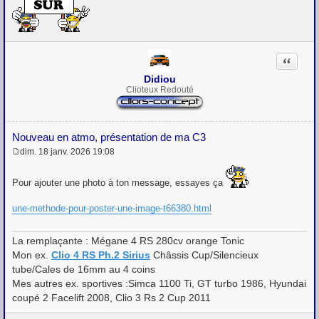
s
s
a
g
e
Citation
Didiou
Clioteux Redouté
Nouveau en atmo, présentation de ma C3
dim. 18 janv. 2026 19:08
M
e
s
Pour ajouter une photo à ton message, essayes ça
s
a
une-methode-pour-poster-une-image-t66380.html
g
e
La remplaçante : Mégane 4 RS 280cv orange Tonic
Mon ex.
Clio 4 RS Ph.2 Sirius
Châssis Cup/Silencieux
tube/Cales de 16mm au 4 coins
Mes autres ex. sportives :Simca 1100 Ti, GT turbo 1986, Hyundai
coupé 2 Facelift 2008, Clio 3 Rs 2 Cup 2011