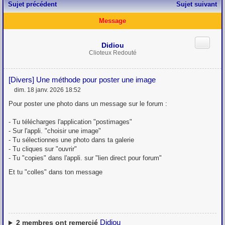
Sujet précédent
Sujet suivant
Message
Citation
Didiou
Clioteux Redouté
[Divers] Une méthode pour poster une image
dim. 18 janv. 2026 18:52
M
e
Pour poster une photo dans un message sur le forum :
s
s
- Tu télécharges l'application "postimages"
a
g
- Sur l'appli. "choisir une image"
e
- Tu sélectionnes une photo dans ta galerie
- Tu cliques sur "ouvrir"
- Tu "copies" dans l'appli. sur "lien direct pour forum"
Et tu "colles" dans ton message
Didiou
2
membres ont remercié