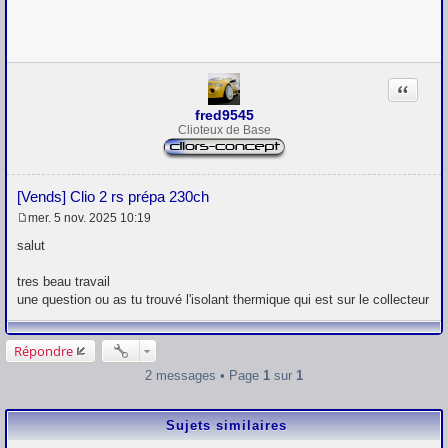
s
a
g
e
Citation
fred9545
Clioteux de Base
[Vends] Clio 2 rs prépa 230ch
mer. 5 nov. 2025 10:19
M
e
salut
s
s
tres beau travail
a
g
une question ou as tu trouvé l'isolant thermique qui est sur le collecteur
e
Répondre
2 messages • Page
1
sur
1
Sujets similaires