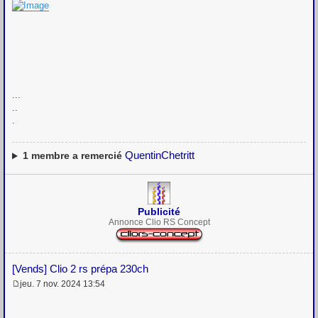
...
..
.
QuentinChetritt
1
membre a remercié
Publicité
Annonce Clio RS Concept
[Vends] Clio 2 rs prépa 230ch
jeu. 7 nov. 2024 13:54
M
e
s