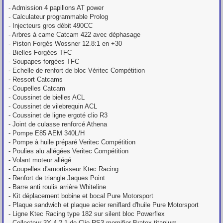
- Admission 4 papillons AT power
- Calculateur programmable Prolog
- Injecteurs gros débit 490CC
- Arbres à came Catcam 422 avec déphasage
- Piston Forgés Wossner 12.8:1 en +30
- Bielles Forgées TFC
- Soupapes forgées TFC
- Echelle de renfort de bloc Véritec Compétition
- Ressort Catcams
- Coupelles Catcam
- Coussinet de bielles ACL
- Coussinet de vilebrequin ACL
- Coussinet de ligne ergoté clio R3
- Joint de culasse renforcé Athena
- Pompe E85 AEM 340L/H
- Pompe à huile préparé Veritec Compétition
- Poulies alu allégées Veritec Compétition
- Volant moteur allégé
- Coupelles d'amortisseur Ktec Racing
- Renfort de triangle Jaques Point
- Barre anti roulis arrière Whiteline
- Kit déplacement bobine et bocal Pure Motorsport
- Plaque sandwich et plaque acier reniflard d'huile Pure Motorsport
- Ligne Ktec Racing type 182 sur silent bloc Powerflex
- Collecteur 3Y 4-2-1 de Clio RS3 momifier Bratex titanium