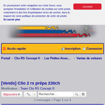
En poursuivant votre navigation sur notre forum, vous
J'accepte
acceptez l'installation et l'utilisation de cookies sur votre poste,
notamment à des fins d'optimisation et/ou de confort, dans le
respect de notre politique de protection de votre vie privée.
En savoir plus
Accès rapide
Inscription
Connexion
Portail
Clio RS Concept ®
Les Petites Annonces Clio RS Concept ®
Ventes de voitures
[Vends] Clio 2 rs prépa 230ch
Modérateur :
Team Clio RS Concept ®
Répondre
2 messages • Page
1
sur
1