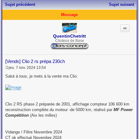
Sujet précédent
Sujet suivant
Message
Citation
QuentinChetritt
Clioteux de Base
[Vends] Clio 2 rs prépa 230ch
jeu. 7 nov. 2024 13:54
M
e
Salut à tous, je mets à la vente ma Clio:
s
s
a
g
e
Clio 2 RS phase 2 préparée de 2001, affichage compteur 106 600 km
reconstruction complète du moteur -de 5000 km, réalisé par
MF Power
Compétition
(Aix les milles)
Vidange / Filtre Novembre 2024
CT ok effectué Novembre 2024