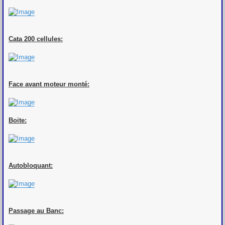
Cata 200 cellules:
Face avant moteur monté:
Boite:
Autobloquant:
Passage au Banc: