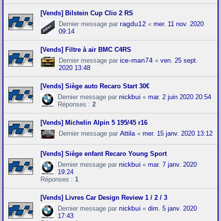
[Vends] Bilstein Cup Clio 2 RS
ragdu12
Dernier message par
«
mer. 11 nov. 2020
09:14
[Vends] Filtre à air BMC C4RS
ice-man74
Dernier message par
«
ven. 25 sept.
2020 13:48
[Vends] Siège auto Recaro Start 30€
nickbui
Dernier message par
«
mar. 2 juin 2020 20:54
Réponses :
2
[Vends] Michelin Alpin 5 195/45 r16
Attila
Dernier message par
«
mer. 15 janv. 2020 13:12
[Vends] Siège enfant Recaro Young Sport
nickbui
Dernier message par
«
mar. 7 janv. 2020
19:24
Réponses :
1
[Vends] Livres Car Design Review 1 / 2 / 3
nickbui
Dernier message par
«
dim. 5 janv. 2020
17:43