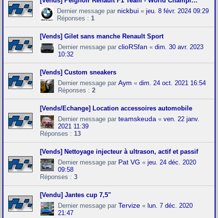
[Vends] Peignoir Renault F1 Team - World Champion 2006
nickbui
Dernier message par
«
jeu. 8 févr. 2024 09:29
Réponses :
1
[Vends] Gilet sans manche Renault Sport
clioRSfan
Dernier message par
«
dim. 30 avr. 2023
10:32
[Vends] Custom sneakers
Aym
Dernier message par
«
dim. 24 oct. 2021 16:54
Réponses :
2
[Vends/Echange] Location accessoires automobile
teamskeuda
Dernier message par
«
ven. 22 janv.
2021 11:39
Réponses :
13
[Vends] Nettoyage injecteur à ultrason, actif et passif
Pat VG
Dernier message par
«
jeu. 24 déc. 2020
09:58
Réponses :
3
[Vendu] Jantes cup 7,5"
Tervize
Dernier message par
«
lun. 7 déc. 2020
21:47