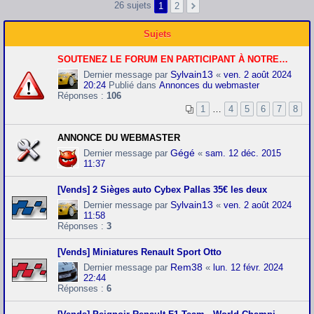
26 sujets
1
2
Sujets
SOUTENEZ LE FORUM EN PARTICIPANT À NOTRE CAGNOTTE PAYPAL.
Sylvain13
Dernier message par
«
ven. 2 août 2024
20:24
Publié dans
Annonces du webmaster
Réponses :
106
1
…
4
5
6
7
8
ANNONCE DU WEBMASTER
Gégé
Dernier message par
«
sam. 12 déc. 2015
11:37
[Vends] 2 Sièges auto Cybex Pallas 35€ les deux
Sylvain13
Dernier message par
«
ven. 2 août 2024
11:58
Réponses :
3
[Vends] Miniatures Renault Sport Otto
Rem38
Dernier message par
«
lun. 12 févr. 2024
22:44
Réponses :
6