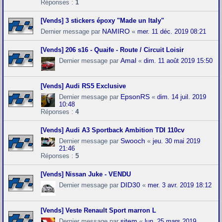
Réponses :
1
[Vends] 3 stickers époxy "Made un Italy"
NAMIRO
Dernier message par
«
mer. 11 déc. 2019 08:21
[Vends] 206 s16 - Quaife - Route / Circuit Loisir
Amal
Dernier message par
«
dim. 11 août 2019 15:50
[Vends] Audi RS5 Exclusive
EpsonRS
Dernier message par
«
dim. 14 juil. 2019
10:48
Réponses :
4
[Vends] Audi A3 Sportback Ambition TDI 110cv
Swooch
Dernier message par
«
jeu. 30 mai 2019
21:46
Réponses :
5
[Vends] Nissan Juke - VENDU
DID30
Dernier message par
«
mer. 3 avr. 2019 18:12
[Vends] Veste Renault Sport marron L
sitem
Dernier message par
«
lun. 25 mars 2019