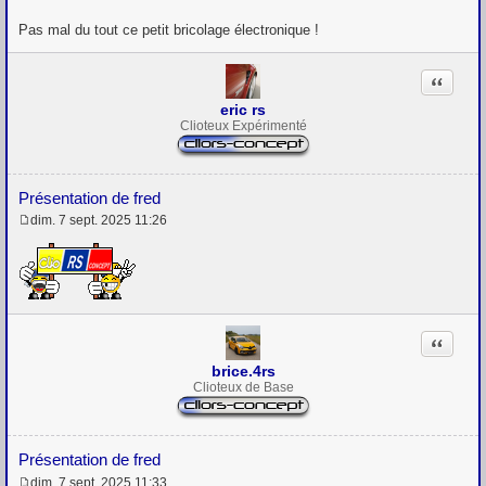
s
s
Pas mal du tout ce petit bricolage électronique !
a
g
e
Citation
eric rs
Clioteux Expérimenté
Présentation de fred
dim. 7 sept. 2025 11:26
M
e
s
s
a
g
e
Citation
brice.4rs
Clioteux de Base
Présentation de fred
dim. 7 sept. 2025 11:33