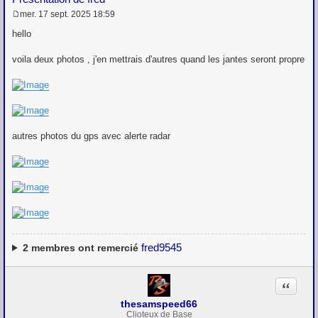
mer. 17 sept. 2025 18:59
M
e
hello
s
s
voila deux photos , j'en mettrais d'autres quand les jantes seront propre
a
g
e
autres photos du gps avec alerte radar
fred9545
2
membres ont remercié
Citation
thesamspeed66
Clioteux de Base