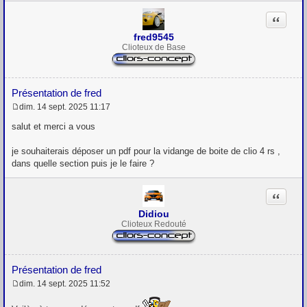
e
Citation
fred9545
Clioteux de Base
Présentation de fred
dim. 14 sept. 2025 11:17
M
e
salut et merci a vous
s
s
je souhaiterais déposer un pdf pour la vidange de boite de clio 4 rs ,
a
g
dans quelle section puis je le faire ?
e
Citation
Didiou
Clioteux Redouté
Présentation de fred
dim. 14 sept. 2025 11:52
M
e