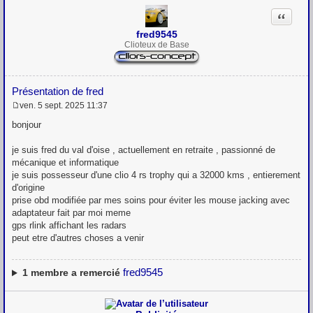
Citation
fred9545
Clioteux de Base
Présentation de fred
ven. 5 sept. 2025 11:37
M
e
bonjour
s
s
je suis fred du val d'oise , actuellement en retraite , passionné de
a
g
mécanique et informatique
e
je suis possesseur d'une clio 4 rs trophy qui a 32000 kms , entierement
d'origine
prise obd modifiée par mes soins pour éviter les mouse jacking avec
adaptateur fait par moi meme
gps rlink affichant les radars
peut etre d'autres choses a venir
fred9545
1
membre a remercié