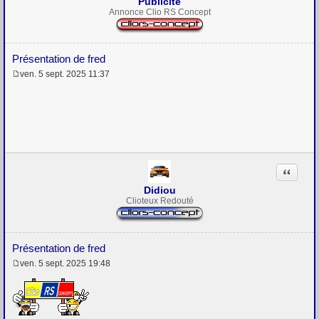
Publicité
Annonce Clio RS Concept
Présentation de fred
ven. 5 sept. 2025 11:37
M
e
s
s
a
g
e
Citation
Didiou
Clioteux Redouté
Présentation de fred
ven. 5 sept. 2025 19:48
M
e
s
s
a