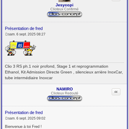
Jesycopi
Clioteux Confirmé
Présentation de fred
sam. 6 sept. 2025 08:27
M
e
s
s
a
g
e
Clio 3 RS ph.1 noir profond, Stage 1 et reprogrammation
Ethanol, Kit Admission Directe Green , silencieux arrière InoxCar,
tube intermédiaire Inoxcar
NAMIRO
Citation
Clioteux Redouté
Présentation de fred
sam. 6 sept. 2025 09:02
M
e
Bienvenue à toi Fred !