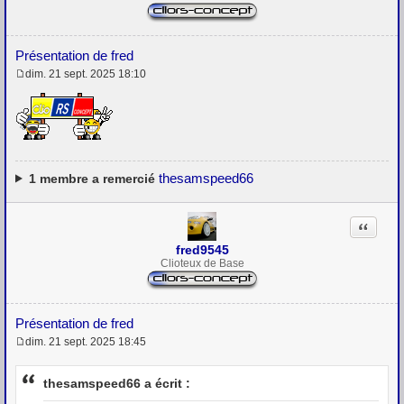
Présentation de fred
dim. 21 sept. 2025 18:10
M
e
s
s
a
g
e
thesamspeed66
1
membre a remercié
Citation
fred9545
Clioteux de Base
Présentation de fred
dim. 21 sept. 2025 18:45
M
e
s
thesamspeed66 a écrit :
s
a