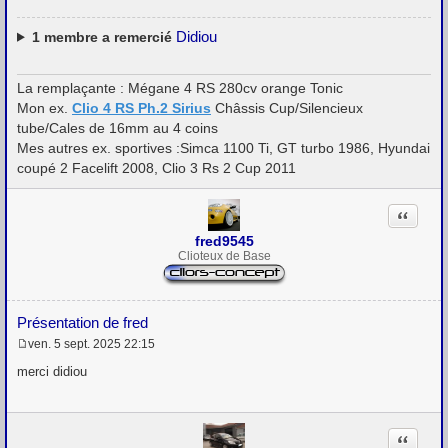
g
e
Didiou
1
membre a remercié
La remplaçante : Mégane 4 RS 280cv orange Tonic
Mon ex.
Clio 4 RS Ph.2 Sirius
Châssis Cup/Silencieux
tube/Cales de 16mm au 4 coins
Mes autres ex. sportives :Simca 1100 Ti, GT turbo 1986, Hyundai
coupé 2 Facelift 2008, Clio 3 Rs 2 Cup 2011
Citation
fred9545
Clioteux de Base
Présentation de fred
ven. 5 sept. 2025 22:15
M
e
merci didiou
s
s
a
g
Citation
e