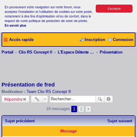
En poursuivant votre navigation sur notre forum, vous
J'accepte
acceptez l'installation et l'utilisation de cookies sur votre poste,
notamment à des fins d'optimisation et/ou de confort, dans le
respect de notre politique de protection de votre vie privée.
En savoir plus
Accès rapide
Inscription
Connexion
Portail
Clio RS Concept ®
L'Espace Détente Clio RS Concept ®
Présentation
Présentation de fred
Modérateur :
Team Clio RS Concept ®
Répondre
19 messages
1
2
Sujet précédent
Sujet suivant
Message