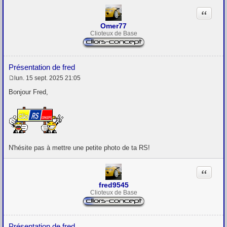
Citation
Omer77
Clioteux de Base
Présentation de fred
lun. 15 sept. 2025 21:05
M
e
Bonjour Fred,
s
s
a
g
e
N'hésite pas à mettre une petite photo de ta RS!
Citation
fred9545
Clioteux de Base
Présentation de fred