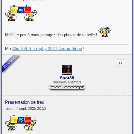
M
e
s
s
a
g
e
N'hésite pas à nous partagez des photos de ta belle !
Ma
Clio 4 R.S. Trophy 2017 Jaune Sirius
!
Citation
Spot38
Nouveau Membre
Présentation de fred
dim. 7 sept. 2025 20:52
M
e
s
s
a
g