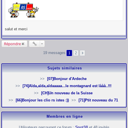
g
e
salut et merci
Répondre
19 messages
1
2
Sujets similaires
[07]Bonjour d'Ardeche
[74]Aïda,aïda,aïdaaaaa...le montagnard est lààà..!!!
[CH]Un nouveau de la Suisse
[66]Bonjour les clio rs istes :))
[71]Ptit nouveau du 71
Membres en ligne
Spot38
Utilisateurs parcourant ce forum :
et 48 invités