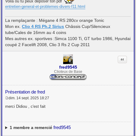
Voilà où tu peux déposer ton pdf
s
s
entretien-general-et-problemes-divers-f11.html
a
g
e
La remplaçante : Mégane 4 RS 280cv orange Tonic
Mon ex.
Clio 4 RS Ph.2 Sirius
Châssis Cup/Silencieux
tube/Cales de 16mm au 4 coins
Mes autres ex. sportives :Simca 1100 Ti, GT turbo 1986, Hyundai
coupé 2 Facelift 2008, Clio 3 Rs 2 Cup 2011
Citation
fred9545
Clioteux de Base
Présentation de fred
dim. 14 sept. 2025 18:27
M
e
merci Didiou , c'est fait
s
s
a
g
e
fred9545
1
membre a remercié