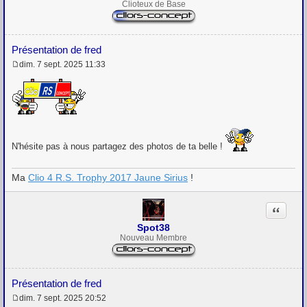
Clioteux de Base
Présentation de fred
dim. 7 sept. 2025 11:33
M
e
s
s
a
g
e
N'hésite pas à nous partagez des photos de ta belle !
Ma
Clio 4 R.S. Trophy 2017 Jaune Sirius
!
Citation
Spot38
Nouveau Membre
Présentation de fred
dim. 7 sept. 2025 20:52
M