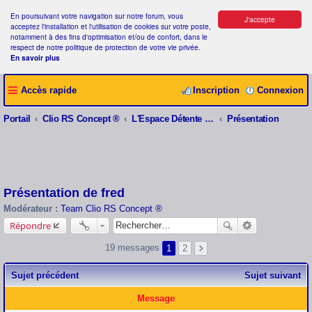
En poursuivant votre navigation sur notre forum, vous
J'accepte
acceptez l'installation et l'utilisation de cookies sur votre poste,
notamment à des fins d'optimisation et/ou de confort, dans le
respect de notre politique de protection de votre vie privée.
En savoir plus
Accès rapide
Inscription
Connexion
Portail
Clio RS Concept ®
L'Espace Détente Clio RS Concept ®
Présentation
Présentation de fred
Modérateur :
Team Clio RS Concept ®
Répondre
19 messages
1
2
Sujet précédent
Sujet suivant
Message