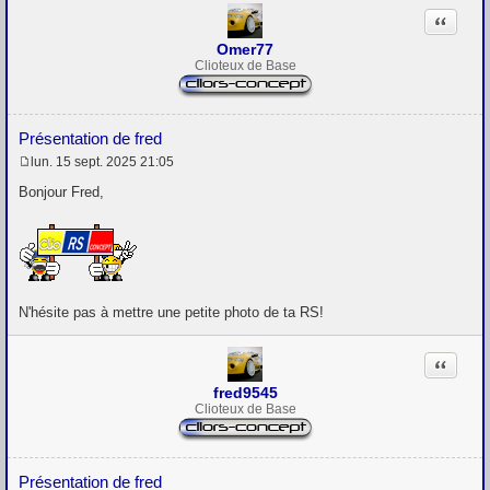
Citation
Omer77
Clioteux de Base
Présentation de fred
lun. 15 sept. 2025 21:05
M
e
Bonjour Fred,
s
s
a
g
e
N'hésite pas à mettre une petite photo de ta RS!
Citation
fred9545
Clioteux de Base
Présentation de fred