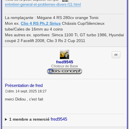
s
entretien-general-et-problemes-divers-f11.html
a
g
e
La remplaçante : Mégane 4 RS 280cv orange Tonic
Mon ex.
Clio 4 RS Ph.2 Sirius
Châssis Cup/Silencieux
tube/Cales de 16mm au 4 coins
Mes autres ex. sportives :Simca 1100 Ti, GT turbo 1986, Hyundai
coupé 2 Facelift 2008, Clio 3 Rs 2 Cup 2011
Citation
fred9545
Clioteux de Base
Présentation de fred
dim. 14 sept. 2025 18:27
M
e
merci Didiou , c'est fait
s
s
a
g
e
fred9545
1
membre a remercié