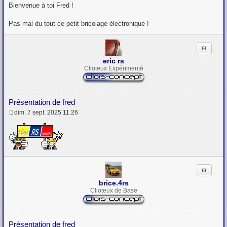
e
Bienvenue à toi Fred !
s
s
Pas mal du tout ce petit bricolage électronique !
a
g
e
Citation
eric rs
Clioteux Expérimenté
Présentation de fred
dim. 7 sept. 2025 11:26
M
e
s
s
a
g
e
Citation
brice.4rs
Clioteux de Base
Présentation de fred