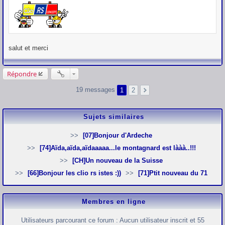
g
e
salut et merci
Répondre
19 messages
1
2
Sujets similaires
[07]Bonjour d'Ardeche
[74]Aïda,aïda,aïdaaaaa...le montagnard est lààà..!!!
[CH]Un nouveau de la Suisse
[66]Bonjour les clio rs istes :))
[71]Ptit nouveau du 71
Membres en ligne
Utilisateurs parcourant ce forum : Aucun utilisateur inscrit et 55