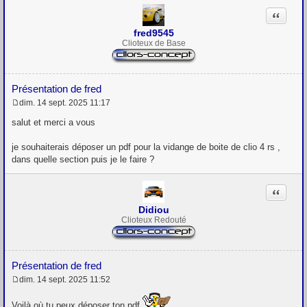
e
Citation
fred9545
Clioteux de Base
Présentation de fred
dim. 14 sept. 2025 11:17
M
e
salut et merci a vous
s
s
je souhaiterais déposer un pdf pour la vidange de boite de clio 4 rs ,
a
g
dans quelle section puis je le faire ?
e
Citation
Didiou
Clioteux Redouté
Présentation de fred
dim. 14 sept. 2025 11:52
M
e
Voilà où tu peux déposer ton pdf
s