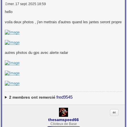
mer. 17 sept. 2025 18:59
M
e
hello
s
s
voila deux photos , j'en mettrais d'autres quand les jantes seront propre
a
g
e
autres photos du gps avec alerte radar
fred9545
2
membres ont remercié
Citation
thesamspeed66
Clioteux de Base