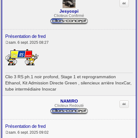
Citation
e
Jesycopi
Clioteux Confirmé
Présentation de fred
sam. 6 sept. 2025 08:27
M
e
s
s
a
g
e
Clio 3 RS ph.1 noir profond, Stage 1 et reprogrammation
Ethanol, Kit Admission Directe Green , silencieux arrière InoxCar,
tube intermédiaire Inoxcar
NAMIRO
Citation
Clioteux Redouté
Présentation de fred
sam. 6 sept. 2025 09:02
M