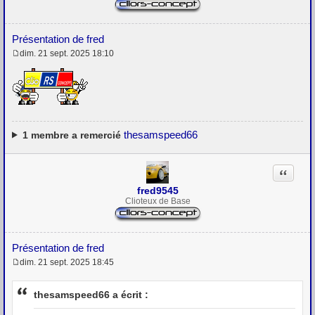
Présentation de fred
dim. 21 sept. 2025 18:10
M
e
s
s
a
g
e
thesamspeed66
1
membre a remercié
Citation
fred9545
Clioteux de Base
Présentation de fred
dim. 21 sept. 2025 18:45
M
e
s
thesamspeed66 a écrit :
s
a