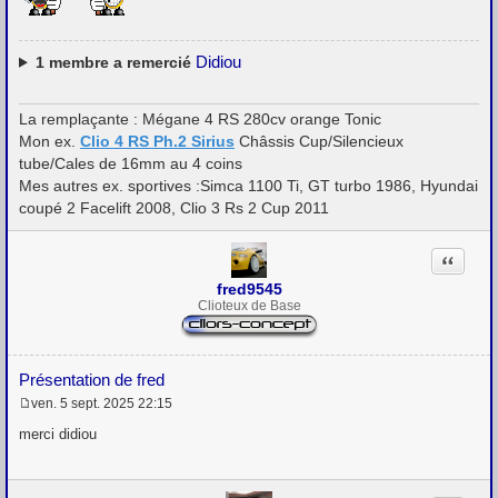
a
g
e
Didiou
1
membre a remercié
La remplaçante : Mégane 4 RS 280cv orange Tonic
Mon ex.
Clio 4 RS Ph.2 Sirius
Châssis Cup/Silencieux
tube/Cales de 16mm au 4 coins
Mes autres ex. sportives :Simca 1100 Ti, GT turbo 1986, Hyundai
coupé 2 Facelift 2008, Clio 3 Rs 2 Cup 2011
Citation
fred9545
Clioteux de Base
Présentation de fred
ven. 5 sept. 2025 22:15
M
e
merci didiou
s
s
a
g