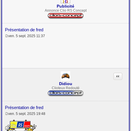
Publicité
Annonce Clio RS Concept
Présentation de fred
ven. 5 sept. 2025 11:37
M
e
s
s
a
g
e
Citation
Didiou
Clioteux Redouté
Présentation de fred
ven. 5 sept. 2025 19:48
M
e
s
s