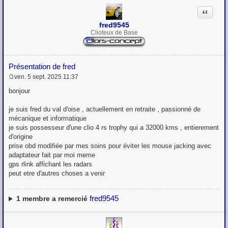
Citation
fred9545
Clioteux de Base
Présentation de fred
ven. 5 sept. 2025 11:37
M
e
bonjour
s
s
je suis fred du val d'oise , actuellement en retraite , passionné de
a
g
mécanique et informatique
e
je suis possesseur d'une clio 4 rs trophy qui a 32000 kms , entierement
d'origine
prise obd modifiée par mes soins pour éviter les mouse jacking avec
adaptateur fait par moi meme
gps rlink affichant les radars
peut etre d'autres choses a venir
fred9545
1
membre a remercié