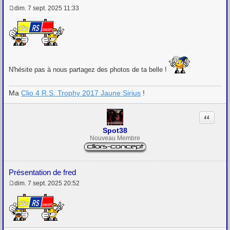
dim. 7 sept. 2025 11:33
M
e
s
s
a
g
e
N'hésite pas à nous partagez des photos de ta belle !
Ma
Clio 4 R.S. Trophy 2017 Jaune Sirius
!
Citation
Spot38
Nouveau Membre
Présentation de fred
dim. 7 sept. 2025 20:52
M
e
s
s
a
g