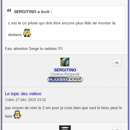
M
e
s
SERGITINO a écrit :
s
a
g
c est le co pilote qui doit être encore plus fêlé de monter la
e
dedans
Fais attention Serge tu radotes !!!!
Citation
SERGITINO
Clioteux Respecté
Le topic des vidéos
dim. 27 déc. 2015 23:32
M
e
pas moyen de virer le 2 em post je crois bien que seul le boss peut le
s
s
faire
a
g
e