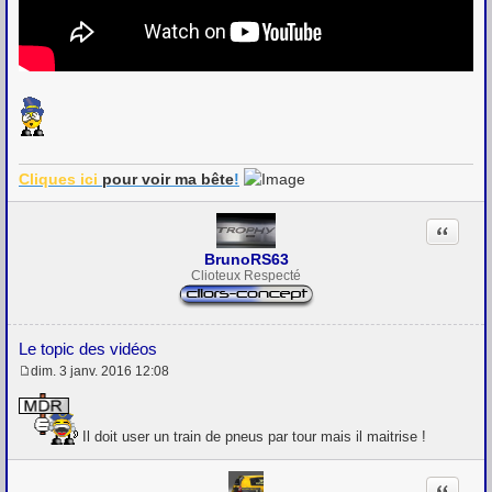
Cliques ici
pour voir
ma bête
!
Citation
BrunoRS63
Clioteux Respecté
Le topic des vidéos
dim. 3 janv. 2016 12:08
M
e
s
s
Il doit user un train de pneus par tour mais il maitrise !
a
g
e
Citation