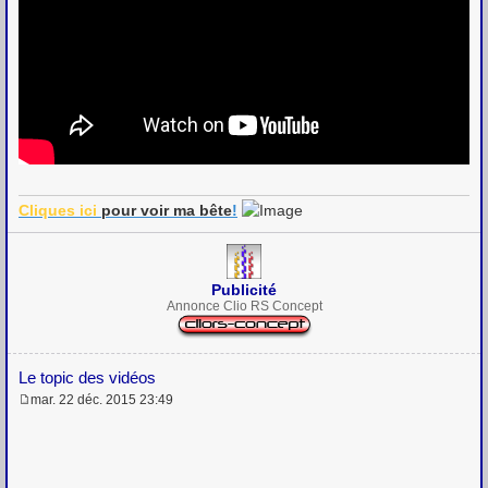
Cliques ici
pour voir
ma bête
!
Publicité
Annonce Clio RS Concept
Le topic des vidéos
mar. 22 déc. 2015 23:49
M
e
s
s
a