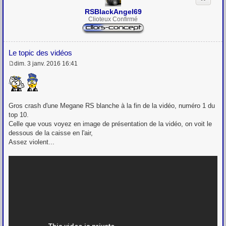
RSBlackAngel69
Clioteux Confirmé
Le topic des vidéos
dim. 3 janv. 2016 16:41
M
e
s
s
a
g
Gros crash d'une Megane RS blanche à la fin de la vidéo, numéro 1 du
e
top 10.
Celle que vous voyez en image de présentation de la vidéo, on voit le
dessous de la caisse en l'air,
Assez violent...