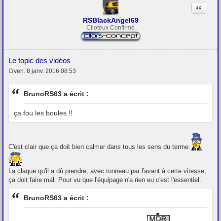
e
Citation
RSBlackAngel69
Clioteux Confirmé
Le topic des vidéos
ven. 8 janv. 2016 08:53
M
e
s
BrunoRS63 a écrit :
s
a
g
ça fou les boules !!
e
C'est clair que ça doit bien calmer dans tous les sens du terme
La claque qu'il a dû prendre, avec tonneau par l'avant à cette vitesse,
ça doit faire mal. Pour vu que l'équipage n'a rien eu c'est l'essentiel.
BrunoRS63 a écrit :