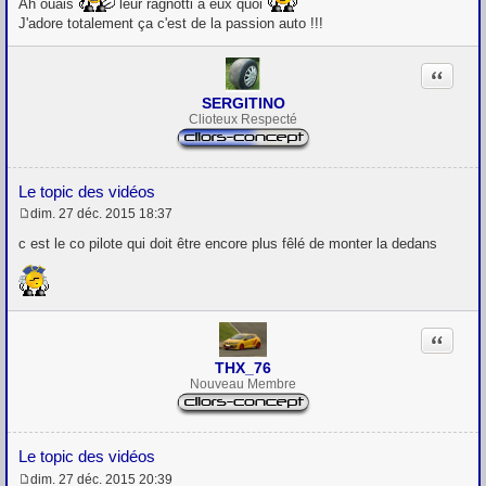
Ah ouais
leur ragnotti à eux quoi
s
J'adore totalement ça c'est de la passion auto !!!
a
g
e
Citation
SERGITINO
Clioteux Respecté
Le topic des vidéos
dim. 27 déc. 2015 18:37
M
e
c est le co pilote qui doit être encore plus fêlé de monter la dedans
s
s
a
g
e
Citation
THX_76
Nouveau Membre
Le topic des vidéos
dim. 27 déc. 2015 20:39