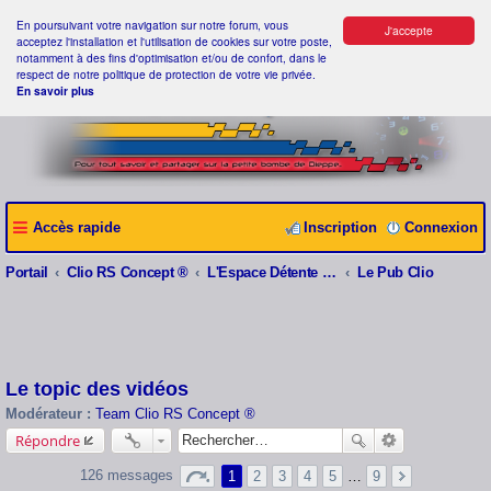
En poursuivant votre navigation sur notre forum, vous
J'accepte
acceptez l'installation et l'utilisation de cookies sur votre poste,
notamment à des fins d'optimisation et/ou de confort, dans le
respect de notre politique de protection de votre vie privée.
En savoir plus
Accès rapide
Inscription
Connexion
Portail
Clio RS Concept ®
L'Espace Détente Clio RS Concept ®
Le Pub Clio
Le topic des vidéos
Modérateur :
Team Clio RS Concept ®
Répondre
126 messages
1
2
3
4
5
…
9