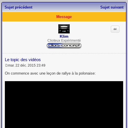
Sujet précédent
Sujet suivant
Message
Citation
Klim
Clioteux Expérimenté
Le topic des vidéos
mar. 22 déc. 2015 23:49
M
e
On commence avec une leçon de rallye à la polonaise:
s
s
a
g
e