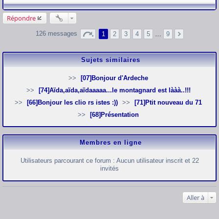
Répondre
126 messages
1
2
3
4
5
…
9
Sujets similaires
[07]Bonjour d'Ardeche
[74]Aïda,aïda,aïdaaaaa...le montagnard est lààà..!!!
[66]Bonjour les clio rs istes :))
[71]Ptit nouveau du 71
[68]Présentation
Membres en ligne
Utilisateurs parcourant ce forum : Aucun utilisateur inscrit et 22
invités
Aller à