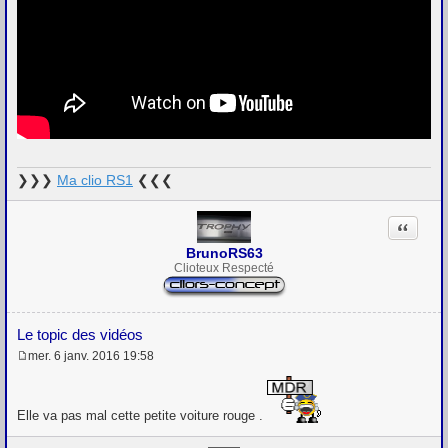
❯❯❯
Ma clio RS1
❮❮❮
Citation
BrunoRS63
Clioteux Respecté
Le topic des vidéos
mer. 6 janv. 2016 19:58
M
e
s
s
Elle va pas mal cette petite voiture rouge .
a
g