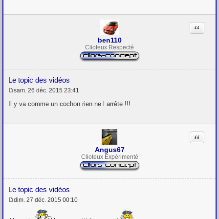
g
e
Citation
ben110
Clioteux Respecté
Le topic des vidéos
sam. 26 déc. 2015 23:41
M
e
Il y va comme un cochon rien ne l arrête !!!
s
s
a
g
Citation
e
Angus67
Clioteux Expérimenté
Le topic des vidéos
dim. 27 déc. 2015 00:10
M
e
s