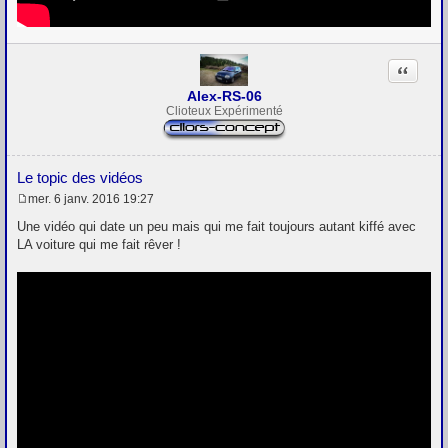
Citation
Alex-RS-06
Clioteux Expérimenté
Le topic des vidéos
mer. 6 janv. 2016 19:27
M
e
Une vidéo qui date un peu mais qui me fait toujours autant kiffé avec
s
LA voiture qui me fait rêver !
s
a
g
e