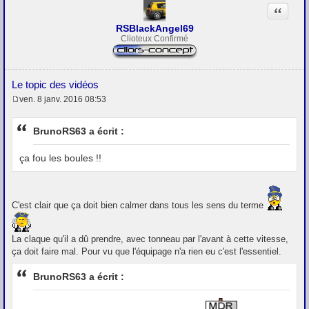
e
Citation
RSBlackAngel69
Clioteux Confirmé
Le topic des vidéos
ven. 8 janv. 2016 08:53
M
e
s
BrunoRS63 a écrit :
s
a
g
ça fou les boules !!
e
C'est clair que ça doit bien calmer dans tous les sens du terme
La claque qu'il a dû prendre, avec tonneau par l'avant à cette vitesse,
ça doit faire mal. Pour vu que l'équipage n'a rien eu c'est l'essentiel.
BrunoRS63 a écrit :