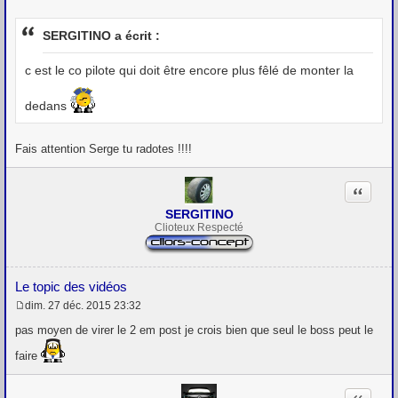
M
e
s
SERGITINO a écrit :
s
a
g
c est le co pilote qui doit être encore plus fêlé de monter la
e
dedans
Fais attention Serge tu radotes !!!!
Citation
SERGITINO
Clioteux Respecté
Le topic des vidéos
dim. 27 déc. 2015 23:32
M
e
pas moyen de virer le 2 em post je crois bien que seul le boss peut le
s
s
faire
a
g
e