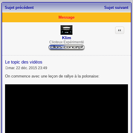
Sujet précédent
Sujet suivant
Message
Citation
Klim
Clioteux Expérimenté
Le topic des vidéos
mar. 22 déc. 2015 23:49
M
e
On commence avec une leçon de rallye à la polonaise:
s
s
a
g
e