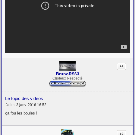
Citation
BrunoRS63
Clioteux Respecté
Le topic des vidéos
dim. 3 janv. 2016 16:52
M
e
ça fou les boules !!
s
s
a
g
Citation
e