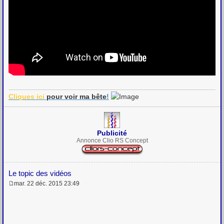
Cliques ici
pour voir
ma bête
!
Publicité
Annonce Clio RS Concept
Le topic des vidéos
mar. 22 déc. 2015 23:49
M
e
s
s
a