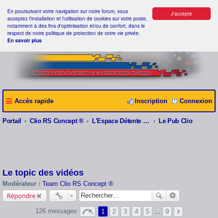
En poursuivant votre navigation sur notre forum, vous
J'accepte
acceptez l'installation et l'utilisation de cookies sur votre poste,
notamment à des fins d'optimisation et/ou de confort, dans le
respect de notre politique de protection de votre vie privée.
En savoir plus
Accès rapide
Inscription
Connexion
Portail
Clio RS Concept ®
L'Espace Détente Clio RS Concept ®
Le Pub Clio
Le topic des vidéos
Modérateur :
Team Clio RS Concept ®
Répondre
126 messages
1
2
3
4
5
…
9