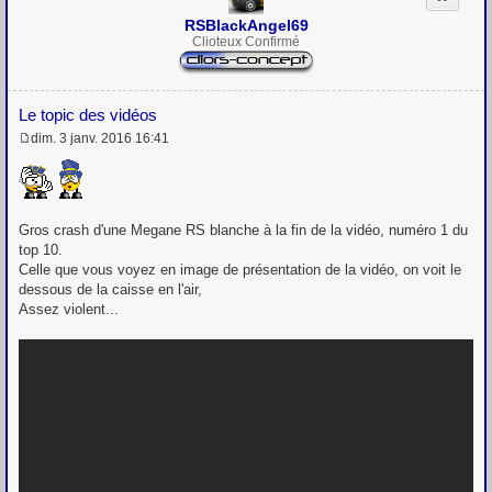
RSBlackAngel69
Clioteux Confirmé
Le topic des vidéos
dim. 3 janv. 2016 16:41
M
e
s
s
a
g
Gros crash d'une Megane RS blanche à la fin de la vidéo, numéro 1 du
e
top 10.
Celle que vous voyez en image de présentation de la vidéo, on voit le
dessous de la caisse en l'air,
Assez violent...