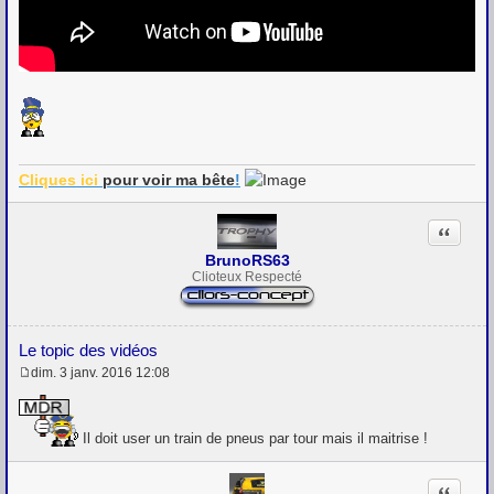
Cliques ici
pour voir
ma bête
!
Citation
BrunoRS63
Clioteux Respecté
Le topic des vidéos
dim. 3 janv. 2016 12:08
M
e
s
s
Il doit user un train de pneus par tour mais il maitrise !
a
g
e
Citation