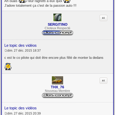
Ah ouais
leur ragnotti à eux quoi
s
J'adore totalement ça c'est de la passion auto !!!
a
g
e
Citation
SERGITINO
Clioteux Respecté
Le topic des vidéos
dim. 27 déc. 2015 18:37
M
e
c est le co pilote qui doit être encore plus fêlé de monter la dedans
s
s
a
g
e
Citation
THX_76
Nouveau Membre
Le topic des vidéos
dim. 27 déc. 2015 20:39