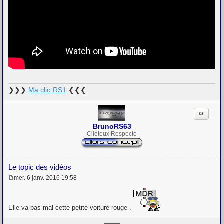
❯❯❯
Ma clio RS1
❮❮❮
Citation
BrunoRS63
Clioteux Respecté
Le topic des vidéos
mer. 6 janv. 2016 19:58
M
e
s
s
Elle va pas mal cette petite voiture rouge .
a
g