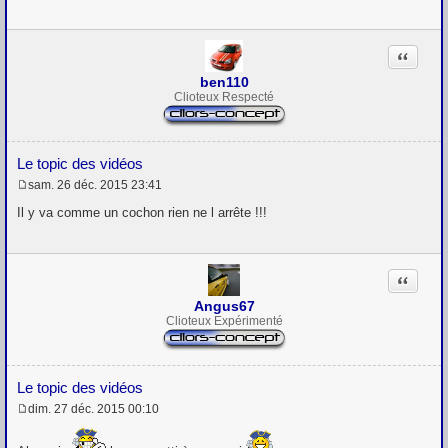
g
e
Citation
ben110
Clioteux Respecté
Le topic des vidéos
sam. 26 déc. 2015 23:41
M
e
Il y va comme un cochon rien ne l arrête !!!
s
s
a
g
Citation
e
Angus67
Clioteux Expérimenté
Le topic des vidéos
dim. 27 déc. 2015 00:10
M
e
s