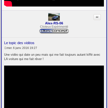
Citation
Alex-RS-06
Clioteux Expérimenté
Le topic des vidéos
mer. 6 janv. 2016 19:27
M
e
Une vidéo qui date un peu mais qui me fait toujours autant kiffé avec
s
LA voiture qui me fait rêver !
s
a
g
e