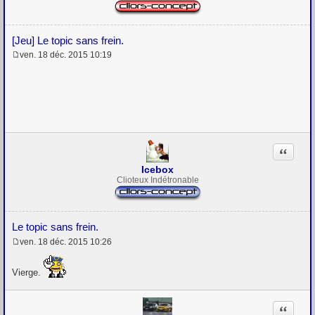
[Jeu] Le topic sans frein.
ven. 18 déc. 2015 10:19
M
e
s
s
a
g
e
Citation
Icebox
Clioteux Indétronable
Le topic sans frein.
ven. 18 déc. 2015 10:26
M
e
s
Vierge.
s
a
g
Citation
e