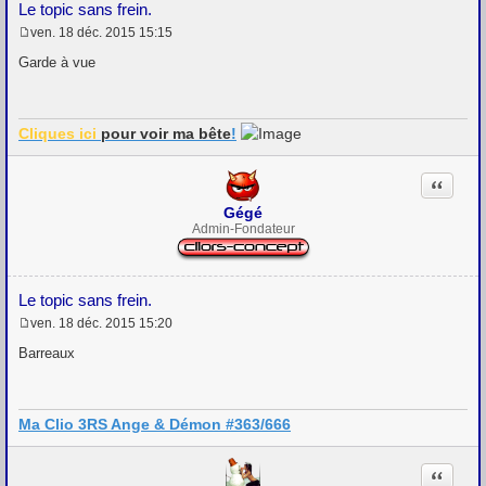
Le topic sans frein.
ven. 18 déc. 2015 15:15
M
e
Garde à vue
s
s
a
g
Cliques ici
pour voir
ma bête
!
e
Citation
Gégé
Admin-Fondateur
Le topic sans frein.
ven. 18 déc. 2015 15:20
M
e
Barreaux
s
s
a
g
Ma Clio 3RS Ange & Démon #363/666
e
Citation