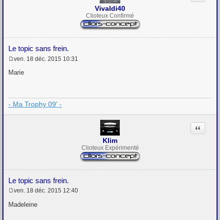
Vivaldi40
Clioteux Confirmé
Le topic sans frein.
ven. 18 déc. 2015 10:31
M
e
Marie
s
s
a
g
- Ma Trophy 09' -
e
Citation
Klim
Clioteux Expérimenté
Le topic sans frein.
ven. 18 déc. 2015 12:40
M
e
Madeleine
s
s