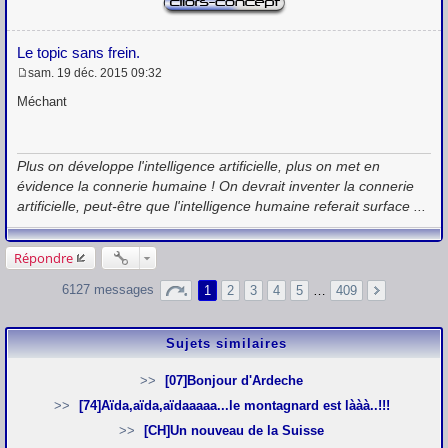
Le topic sans frein.
sam. 19 déc. 2015 09:32
M
e
Méchant
s
s
a
g
Plus on développe l'intelligence artificielle, plus on met en
e
évidence la connerie humaine ! On devrait inventer la connerie
artificielle, peut-être que l'intelligence humaine referait surface ...
Répondre
6127 messages
1
2
3
4
5
…
409
Sujets similaires
[07]Bonjour d'Ardeche
[74]Aïda,aïda,aïdaaaaa...le montagnard est lààà..!!!
[CH]Un nouveau de la Suisse