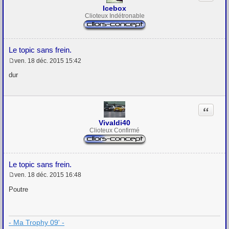
Icebox
Clioteux Indétronable
Le topic sans frein.
ven. 18 déc. 2015 15:42
M
e
dur
s
s
a
g
Citation
e
Vivaldi40
Clioteux Confirmé
Le topic sans frein.
ven. 18 déc. 2015 16:48
M
e
Poutre
s
s
a
g
- Ma Trophy 09' -
e