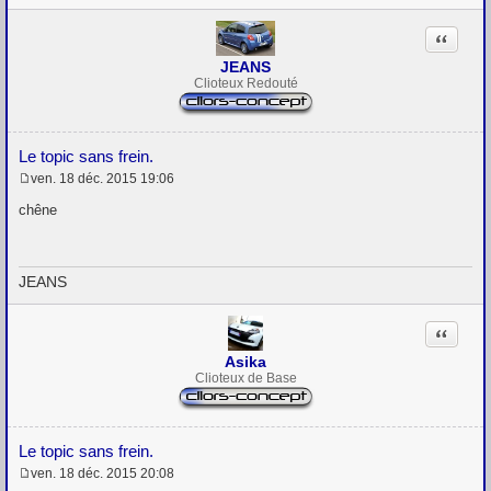
Citation
JEANS
Clioteux Redouté
Le topic sans frein.
ven. 18 déc. 2015 19:06
M
e
chêne
s
s
a
g
JEANS
e
Citation
Asika
Clioteux de Base
Le topic sans frein.
ven. 18 déc. 2015 20:08
M