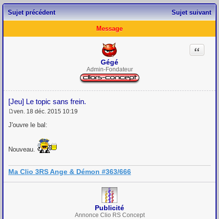
Sujet précédent
Sujet suivant
Message
Citation
Gégé
Admin-Fondateur
[Jeu] Le topic sans frein.
ven. 18 déc. 2015 10:19
M
e
J'ouvre le bal:
s
s
a
Nouveau.
g
e
Ma Clio 3RS Ange & Démon #363/666
Publicité
Annonce Clio RS Concept