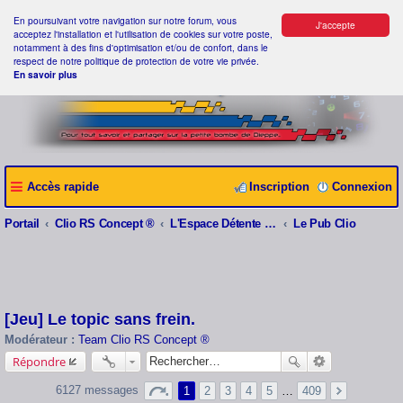
En poursuivant votre navigation sur notre forum, vous
J'accepte
acceptez l'installation et l'utilisation de cookies sur votre poste,
notamment à des fins d'optimisation et/ou de confort, dans le
respect de notre politique de protection de votre vie privée.
En savoir plus
Accès rapide
Inscription
Connexion
Portail
Clio RS Concept ®
L'Espace Détente Clio RS Concept ®
Le Pub Clio
[Jeu] Le topic sans frein.
Modérateur :
Team Clio RS Concept ®
Répondre
6127 messages
1
2
3
4
5
…
409