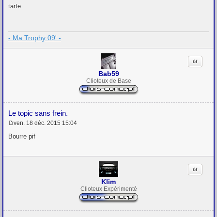
e
tarte
s
s
a
g
- Ma Trophy 09' -
e
Citation
Bab59
Clioteux de Base
Le topic sans frein.
ven. 18 déc. 2015 15:04
M
e
Bourre pif
s
s
a
g
Citation
e
Klim
Clioteux Expérimenté