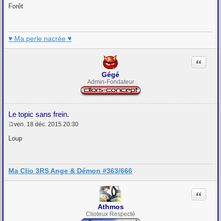
e
Forêt
s
s
a
g
♥ Ma perle nacrée ♥
e
Citation
Gégé
Admin-Fondateur
Le topic sans frein.
ven. 18 déc. 2015 20:30
M
e
Loup
s
s
a
g
Ma Clio 3RS Ange & Démon #363/666
e
Citation
Athmos
Clioteux Respecté