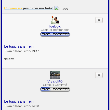
a
g
Cliques ici
pour voir
ma bête
!
e
Citation
Icebox
Clioteux Indétronable
Le topic sans frein.
ven. 18 déc. 2015 13:47
M
e
gateau
s
s
a
g
Citation
e
Vivaldi40
Clioteux Confirmé
Le topic sans frein.
ven. 18 déc. 2015 14:30
M