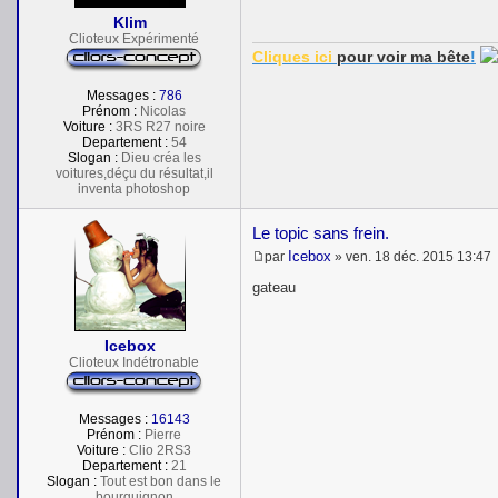
s
Klim
a
Clioteux Expérimenté
g
Cliques ici
pour voir
ma bête
!
e
Messages :
786
Prénom :
Nicolas
Voiture :
3RS R27 noire
Departement :
54
Slogan :
Dieu créa les
voitures,déçu du résultat,il
inventa photoshop
Le topic sans frein.
Icebox
par
»
ven. 18 déc. 2015 13:47
M
e
gateau
s
s
a
Icebox
g
e
Clioteux Indétronable
Messages :
16143
Prénom :
Pierre
Voiture :
Clio 2RS3
Departement :
21
Slogan :
Tout est bon dans le
bourguignon