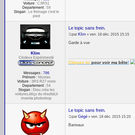
Voiture :
C3RS1
Departement :
59
Slogan :
Le freinage c'est le
pied
Le topic sans frein.
Klim
par
»
ven. 18 déc. 2015 15:15
M
e
Garde à vue
s
s
Klim
a
Clioteux Expérimenté
g
Cliques ici
pour voir
ma bête
!
e
Messages :
786
Prénom :
Nicolas
Voiture :
3RS R27 noire
Departement :
54
Slogan :
Dieu créa les
voitures,déçu du résultat,il
inventa photoshop
Le topic sans frein.
Gégé
par
»
ven. 18 déc. 2015 15:20
M
e
Barreaux
s
s