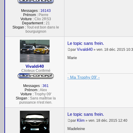
Messages :
16143
Prénom :
Pierre
Voiture :
Clio 2RS3
Departement :
21
Slogan :
Tout est bon dans le
bourguignon
Le topic sans frein.
Vivaldi40
par
»
ven. 18 déc. 2015 10:
M
e
Marie
s
s
Vivaldi40
a
Clioteux Confirmé
g
- Ma Trophy 09' -
e
Messages :
361
Prénom :
Alex
Voiture :
Trophy 09'
Slogan :
Sans maîtrise la
puissance n'est rien.
Le topic sans frein.
Klim
par
»
ven. 18 déc. 2015 12:40
M
e
Madeleine
s