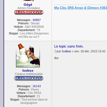
a
Gégé
g
Ma Clio 3RS Ange & Démon #363
e
Admin-Fondateur
Messages :
30887
Prénom :
Gérald
Voiture :
A&D #363/666
Departement :
79
Slogan :
Les p'tites Dieppoises
ont l'feu au cul !!
Le topic sans frein.
Icebox
par
»
ven. 18 déc. 2015 15:42
M
e
dur
s
s
a
Icebox
g
e
Clioteux Indétronable
Messages :
16143
Prénom :
Pierre
Voiture :
Clio 2RS3
Departement :
21
Slogan :
Tout est bon dans le
bourguignon