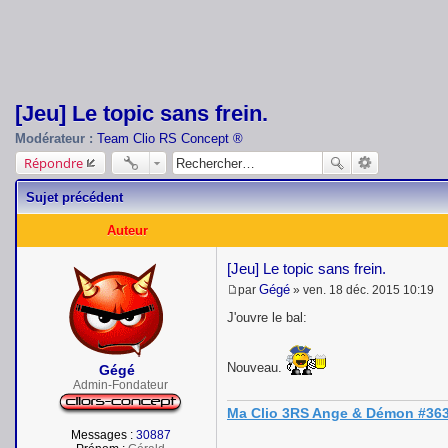
[Jeu] Le topic sans frein.
Modérateur :
Team Clio RS Concept ®
Répondre
Sujet précédent
Auteur
[Jeu] Le topic sans frein.
Gégé
par
»
ven. 18 déc. 2015 10:19
M
e
J'ouvre le bal:
s
s
a
Nouveau.
Gégé
g
e
Admin-Fondateur
Ma Clio 3RS Ange & Démon #363
Messages :
30887