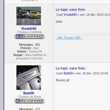
Le topic sans frein.
Vivaldi40
par
»
ven. 18 déc. 2015 14:
M
e
tarte
s
s
Vivaldi40
a
Clioteux Confirmé
g
- Ma Trophy 09' -
e
Messages :
361
Prénom :
Alex
Voiture :
Trophy 09'
Slogan :
Sans maîtrise la
puissance n'est rien.
Le topic sans frein.
Bab59
par
»
ven. 18 déc. 2015 15:04
M
e
Bourre pif
s
s
a
Bab59
g
e
Clioteux de Base
Messages :
122