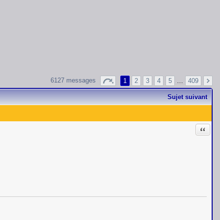
6127 messages
1
2
3
4
5
…
409
Sujet suivant
Citati