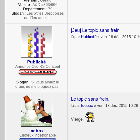
Prénom :
Gérald
Voiture :
A&D #363/666
Departement :
79
Slogan :
Les p'tites Dieppoises
ont l'feu au cul !!
[Jeu] Le topic sans frein.
Publicité
par
»
ven. 18 déc. 2015 10:1
M
e
s
s
a
Publicité
g
e
Annonce Clio RS Concept
Slogan :
Si vous aimez le
forum, ne me bloquez pas !!
Le topic sans frein.
Icebox
par
»
ven. 18 déc. 2015 10:26
M
e
s
Vierge.
s
a
Icebox
g
e
Clioteux Indétronable