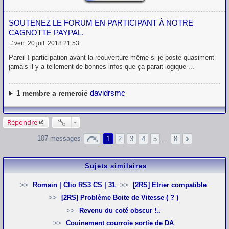
SOUTENEZ LE FORUM EN PARTICIPANT À NOTRE
CAGNOTTE PAYPAL.
ven. 20 juil. 2018 21:53
M
e
Pareil ! participation avant la réouverture même si je poste quasiment
s
jamais il y a tellement de bonnes infos que ça parait logique ...
s
a
g
e
davidrsmc
1
membre a remercié
Répondre
107 messages
1
2
3
4
5
…
8
Sujets similaires
Romain | Clio RS3 CS | 31
[2RS] Etrier compatible
[2RS] Problème Boite de Vitesse ( ? )
Revenu du coté obscur !..
Couinement courroie sortie de DA