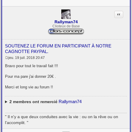
e
Citation
Rallyman74
Clioteux de Base
SOUTENEZ LE FORUM EN PARTICIPANT À NOTRE
CAGNOTTE PAYPAL.
jeu. 19 juil. 2018 20:47
M
e
Bravo pour tout le travail fait !!!
s
s
Pour ma pare j'ai donner 20€ .
a
g
e
Merci et long vie au forum !!
Rallyman74
2
membres ont remercié
" Il n'y a que deux conduites avec la vie : ou on la rêve ou on
l'accomplit. "