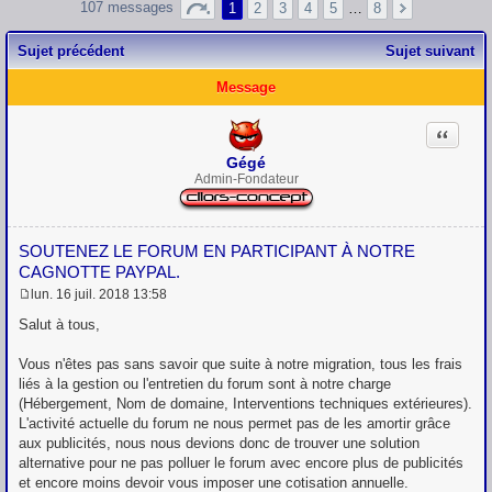
107 messages
1
2
3
4
5
…
8
Sujet précédent
Sujet suivant
Message
Citation
Gégé
Admin-Fondateur
SOUTENEZ LE FORUM EN PARTICIPANT À NOTRE
CAGNOTTE PAYPAL.
lun. 16 juil. 2018 13:58
M
e
Salut à tous,
s
s
Vous n'êtes pas sans savoir que suite à notre migration, tous les frais
a
g
liés à la gestion ou l'entretien du forum sont à notre charge
e
(Hébergement, Nom de domaine, Interventions techniques extérieures).
L'activité actuelle du forum ne nous permet pas de les amortir grâce
aux publicités, nous nous devions donc de trouver une solution
alternative pour ne pas polluer le forum avec encore plus de publicités
et encore moins devoir vous imposer une cotisation annuelle.