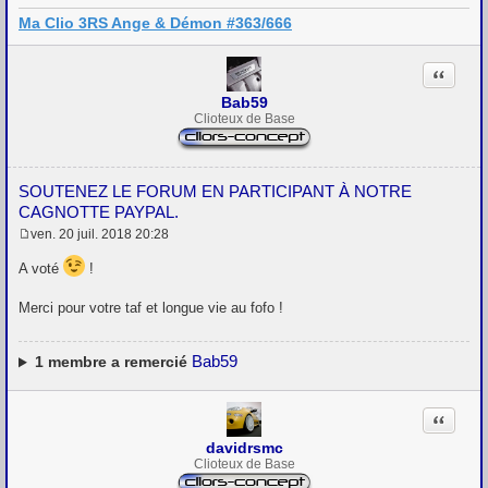
g
Ma Clio 3RS Ange & Démon #363/666
e
Citation
Bab59
Clioteux de Base
SOUTENEZ LE FORUM EN PARTICIPANT À NOTRE
CAGNOTTE PAYPAL.
ven. 20 juil. 2018 20:28
M
e
A voté
!
s
s
a
Merci pour votre taf et longue vie au fofo !
g
e
Bab59
1
membre a remercié
Citation
davidrsmc
Clioteux de Base