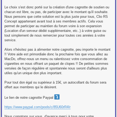
Le choix s'est donc porté sur la création d'une cagnotte de soutien ou
chacun est libre, ou pas, de participer avec le montant qu'il souhaite.
Nous pensons que cette solution est la plus juste pour tous, Clio RS
Concept appartenant avant tout à ses membres actifs. Cela vous
permet de participer au maintien du forum voire à son expansion
(Location d'un serveur dédié supplémentaire, etc..) à votre guise ou
tout simplement de nous remercier pour toutes ces années à votre
service.
Alors n'hésitez pas à alimenter notre cagnotte, peu importe le montant
!! Votre aide est primordiale donc la prochaine fois que vous allez au
MacDo, offrez-nous un menu ou ralentissez votre consommation de
cigarettes en nous offrant un paquet de clopes !! De petites sommes
versées de façon régulière et spontannée nous seront d'ailleurs plus
utiles qu'un unique don plus important.
Pour tout don égal ou supérieur à 15€, un autocollant du forum sera
offert aux membres qui le désirent.
Le lien de notre cagnotte Paypal
https://www.paypal.com/pools/c/85U60rR4Ir
Nous comptons sur vous, d'avance merci à tous pour votre