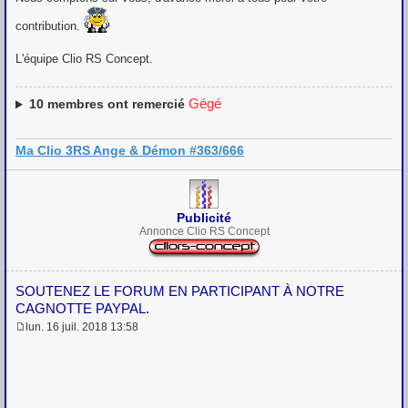
contribution.
L'équipe Clio RS Concept.
Gégé
10
membres ont remercié
Ma Clio 3RS Ange & Démon #363/666
Publicité
Annonce Clio RS Concept
SOUTENEZ LE FORUM EN PARTICIPANT À NOTRE
CAGNOTTE PAYPAL.
lun. 16 juil. 2018 13:58
M
e
s
s
a
g