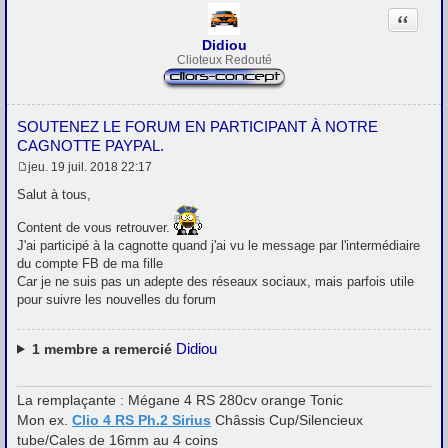
Citation
Didiou
Clioteux Redouté
SOUTENEZ LE FORUM EN PARTICIPANT À NOTRE
CAGNOTTE PAYPAL.
jeu. 19 juil. 2018 22:17
M
e
Salut à tous,
s
s
Content de vous retrouver.
a
J'ai participé à la cagnotte quand j'ai vu le message par l'intermédiaire
g
e
du compte FB de ma fille
Car je ne suis pas un adepte des réseaux sociaux, mais parfois utile
pour suivre les nouvelles du forum
Didiou
1
membre a remercié
La remplaçante : Mégane 4 RS 280cv orange Tonic
Mon ex.
Clio 4 RS Ph.2 Sirius
Châssis Cup/Silencieux
tube/Cales de 16mm au 4 coins