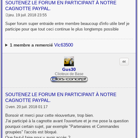
SOUTENEZ LE FORUM EN PARTICIPANT À NOTRE
CAGNOTTE PAYPAL.
jeu. 19 juil. 2018 23:55
M
e
Super forum super entraide entre membre beaucoup d'info utile bref je
s
participe pour que tout ceci continue le plus longtemps possible
s
a
g
e
Vic63500
1
membre a remercié
Citation
Gus30
Clioteux de Base
SOUTENEZ LE FORUM EN PARTICIPANT À NOTRE
CAGNOTTE PAYPAL.
ven. 20 juil. 2018 01:17
M
e
Bonsoir et merci pour cette réouverture, trop bien.
s
J'ai participé à la cagnotte avant l'ouverture et je me pose la question
s
pourquoi certain sujet, par exemple "Partenaires et Commandes
a
g
groupées" l'accès est bloqué.
e
Que faut-il faire pour y avoir accès ?