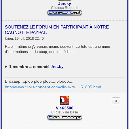
Jercky
Clioteux Redouté
SOUTENEZ LE FORUM EN PARTICIPANT À NOTRE
CAGNOTTE PAYPAL.
jeu. 19 juil. 2018 22:40
M
e
Pareil, même si j'y venais moins souvent, ce fofo est une mine
s
d'informations.....du coup, don immédiat...
s
a
g
e
Jercky
1
membre a remercié
Broaaap....plop plop plop.....plooop....
http://www.cliors-concept.com/clio-4-rs ... 51895.html
Citation
Vic63500
Clioteux de Base