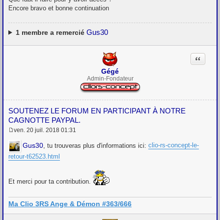
Encore bravo et bonne continuation
Gus30
1
membre a remercié
Citation
Gégé
Admin-Fondateur
SOUTENEZ LE FORUM EN PARTICIPANT À NOTRE
CAGNOTTE PAYPAL.
ven. 20 juil. 2018 01:31
M
e
Gus30
, tu trouveras plus d'informations ici:
clio-rs-concept-le-
s
retour-t62523.html
s
a
g
e
Et merci pour ta contribution.
Ma Clio 3RS Ange & Démon #363/666