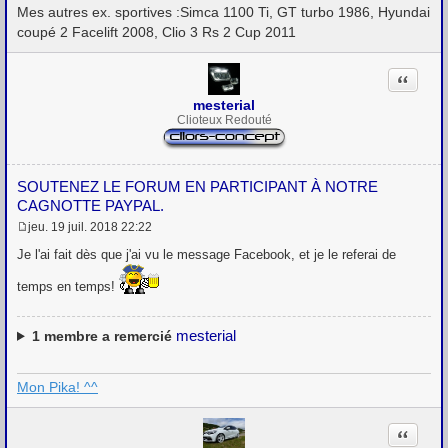
Mes autres ex. sportives :Simca 1100 Ti, GT turbo 1986, Hyundai
coupé 2 Facelift 2008, Clio 3 Rs 2 Cup 2011
Citation
mesterial
Clioteux Redouté
SOUTENEZ LE FORUM EN PARTICIPANT À NOTRE
CAGNOTTE PAYPAL.
jeu. 19 juil. 2018 22:22
M
e
Je l'ai fait dès que j'ai vu le message Facebook, et je le referai de
s
s
temps en temps!
a
g
e
mesterial
1
membre a remercié
Mon Pika! ^^
Citation