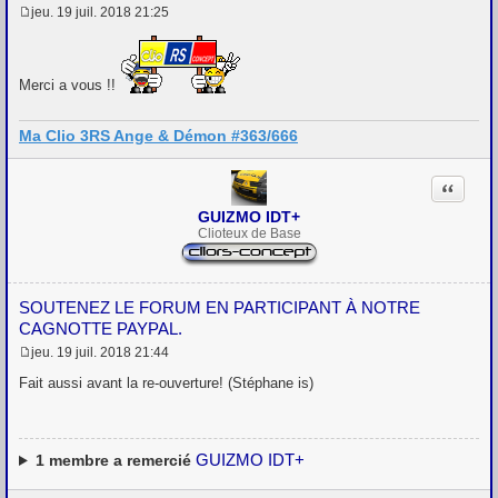
jeu. 19 juil. 2018 21:25
M
e
s
s
Merci a vous !!
a
g
e
Ma Clio 3RS Ange & Démon #363/666
Citation
GUIZMO IDT+
Clioteux de Base
SOUTENEZ LE FORUM EN PARTICIPANT À NOTRE
CAGNOTTE PAYPAL.
jeu. 19 juil. 2018 21:44
M
e
Fait aussi avant la re-ouverture! (Stéphane is)
s
s
a
g
e
GUIZMO IDT+
1
membre a remercié