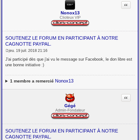
Citation
Nonox13
Clioteux VIP
SOUTENEZ LE FORUM EN PARTICIPANT À NOTRE
CAGNOTTE PAYPAL.
jeu. 19 juil. 2018 21:16
M
e
J'ai participé dès que j'ai vu le message sur Facebook, le don libre est
s
une bonne initiative :)
s
a
g
e
Nonox13
1
membre a remercié
Citation
Gégé
Admin-Fondateur
SOUTENEZ LE FORUM EN PARTICIPANT À NOTRE
CAGNOTTE PAYPAL.