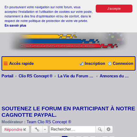
En poursuivant votre navigation sur notre forum, vous
J'accepte
acceptez l'installation et l'utilisation de cookies sur votre poste,
notamment à des fins d'optimisation et/ou de confort, dans le
respect de notre politique de protection de votre vie privée.
En savoir plus
Accès rapide
Inscription
Connexion
Portail
Clio RS Concept ®
La Vie du Forum Clio RS Concept ®
Annonces du webmaster
SOUTENEZ LE FORUM EN PARTICIPANT À NOTRE
CAGNOTTE PAYPAL.
Modérateur :
Team Clio RS Concept ®
Répondre