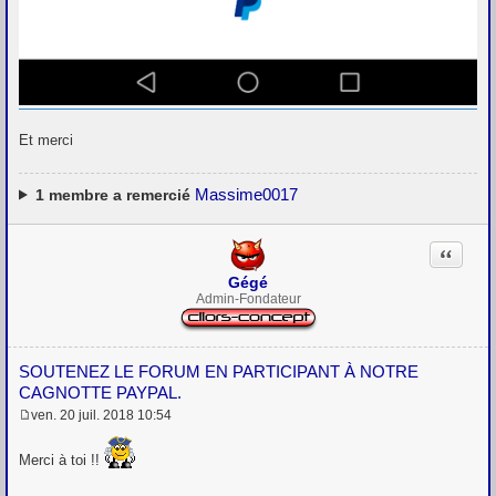
Et merci
Massime0017
1
membre a remercié
Citation
Gégé
Admin-Fondateur
SOUTENEZ LE FORUM EN PARTICIPANT À NOTRE
CAGNOTTE PAYPAL.
ven. 20 juil. 2018 10:54
M
e
s
Merci à toi !!
s
a