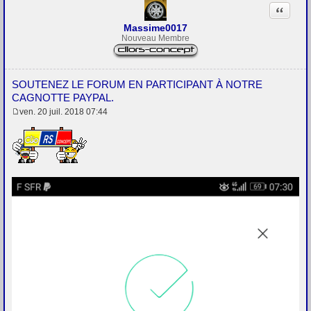
Citation
Massime0017
Nouveau Membre
SOUTENEZ LE FORUM EN PARTICIPANT À NOTRE
CAGNOTTE PAYPAL.
ven. 20 juil. 2018 07:44
M
e
s
s
a
g
e