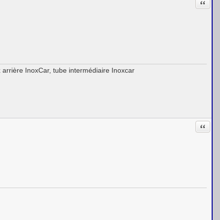
Citati
 arrière InoxCar, tube intermédiaire Inoxcar
Citati