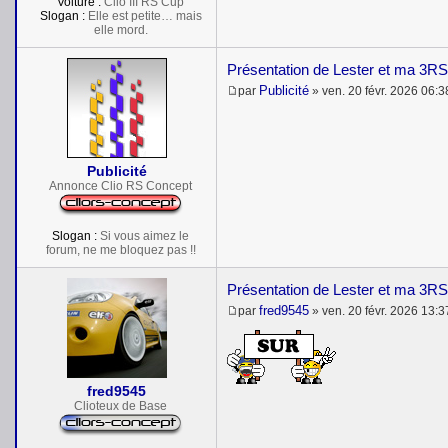
Voiture :
Clio III RS Cup
Slogan :
Elle est petite… mais
elle mord.
Présentation de Lester et ma 3RS
Publicité
par
»
ven. 20 févr. 2026 06:3
M
e
s
s
a
Publicité
g
e
Annonce Clio RS Concept
Slogan :
Si vous aimez le
forum, ne me bloquez pas !!
Présentation de Lester et ma 3RS
fred9545
par
»
ven. 20 févr. 2026 13:3
M
e
s
s
a
fred9545
g
e
Clioteux de Base