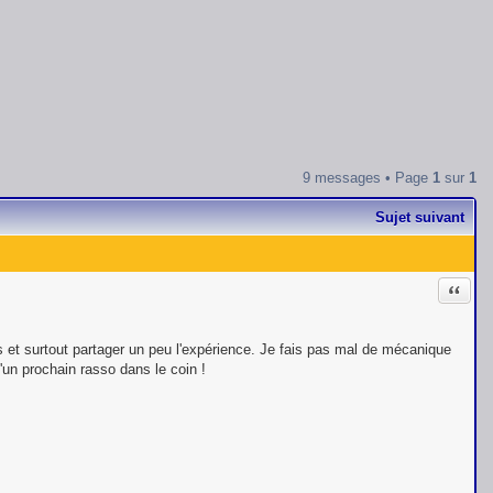
9 messages • Page
1
sur
1
Sujet suivant
Citati
os et surtout partager un peu l'expérience. Je fais pas mal de mécanique
'un prochain rasso dans le coin !