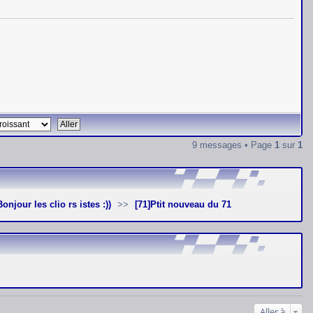
9 messages • Page
1
sur
1
]Bonjour les clio rs istes :))
[71]Ptit nouveau du 71
Aller à