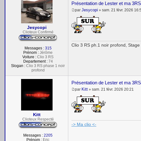
Présentation de Lester et ma 3RS
Jesycopi
par
»
sam. 21 févr. 2026 16:
M
e
s
s
Jesycopi
a
Clioteux Confirmé
g
e
Clio 3 RS ph.1 noir profond, Stage
Messages :
315
Prénom :
Jérôme
Voiture :
Clio 3 RS
Departement :
74
Slogan :
Clio 3 RS phase 1 noir
profond
Présentation de Lester et ma 3RS
Kitt
par
»
sam. 21 févr. 2026 20:21
M
e
s
s
a
Kitt
g
e
Clioteux Respecté
-> Ma clio <-
Messages :
2205
Prénom :
Eric