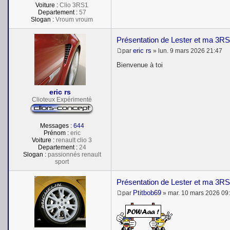
Voiture :
Clio 3RS1
Departement :
57
Slogan :
Vroum vroum
Présentation de Lester et ma 3RS
eric rs
par
»
lun. 9 mars 2026 21:47
M
e
Bienvenue à toi
s
s
a
eric rs
g
e
Clioteux Expérimenté
Messages :
644
Prénom :
eric
Voiture :
renault clio 3
Departement :
24
Slogan :
passionnés renault
sport
Présentation de Lester et ma 3RS
Ptitbob69
par
»
mar. 10 mars 2026 09
M
e
s
s
a