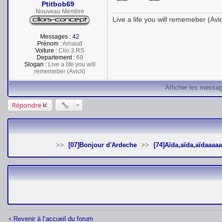
Ptitbob69
g
e
Nouveau Membre
Live a life you will rememeber (Avic
Messages :
42
Prénom :
Arnaud
Voiture :
Clio 3 RS
Departement :
69
Slogan :
Live a life you will
rememeber (Avicii)
Afficher les messag
Répondre
[07]Bonjour d'Ardeche
[74]Aïda,aïda,aïdaaaaa
Revenir à l’accueil du forum