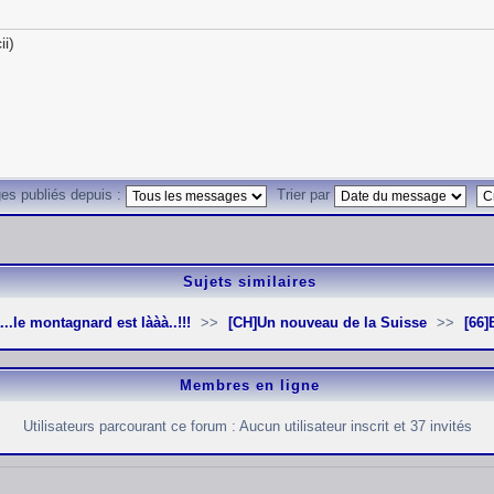
ii)
es publiés depuis :
Trier par
Sujets similaires
...le montagnard est lààà..!!!
[CH]Un nouveau de la Suisse
[66
Membres en ligne
Utilisateurs parcourant ce forum : Aucun utilisateur inscrit et 37 invités