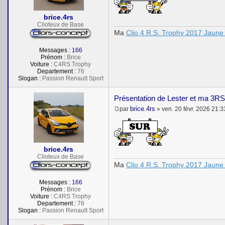
s
a
brice.4rs
g
e
Clioteux de Base
Ma
Clio 4 R.S. Trophy 2017 Jaune 
Messages :
166
Prénom :
Brice
Voiture :
C4RS Trophy
Departement :
76
Slogan :
Passion Renault Sport
Présentation de Lester et ma 3RS
brice.4rs
par
»
ven. 20 févr. 2026 21:3
M
e
s
s
a
brice.4rs
g
e
Clioteux de Base
Ma
Clio 4 R.S. Trophy 2017 Jaune 
Messages :
166
Prénom :
Brice
Voiture :
C4RS Trophy
Departement :
76
Slogan :
Passion Renault Sport