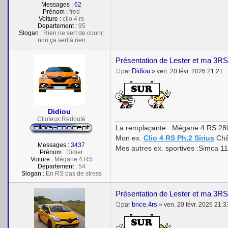
Messages :
62
Prénom :
fred
Voiture :
clio 4 rs
Departement :
95
Slogan :
Rien ne sert de courir,
non ça sert à rien
Présentation de Lester et ma 3RS
Didiou
par
»
ven. 20 févr. 2026 21:21
M
e
s
s
a
Didiou
g
Clioteux Redouté
e
La remplaçante : Mégane 4 RS 28
Mon ex.
Clio 4 RS Ph.2 Sirius
Châ
Messages :
3437
Mes autres ex. sportives :Simca 1
Prénom :
Didier
Voiture :
Mégane 4 RS
Departement :
54
Slogan :
En RS pas de stress
Présentation de Lester et ma 3RS
brice.4rs
par
»
ven. 20 févr. 2026 21:3
M
e
s