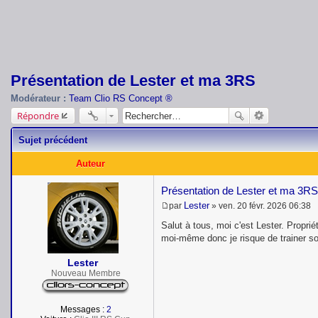
Présentation de Lester et ma 3RS
Modérateur :
Team Clio RS Concept ®
Répondre
Sujet précédent
Auteur
Présentation de Lester et ma 3RS
Lester
par
»
ven. 20 févr. 2026 06:38
M
e
Salut à tous, moi c'est Lester. Propri
s
moi-même donc je risque de trainer sou
s
a
Lester
g
e
Nouveau Membre
Messages :
2