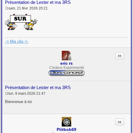
Présentation de Lester et ma 3RS
sam. 21 févr. 2026 20:21
M
e
s
s
a
g
e
-> Ma clio <-
Citation
eric rs
Clioteux Expérimenté
Présentation de Lester et ma 3RS
lun. 9 mars 2026 21:47
M
e
Bienvenue à toi
s
s
a
g
Citation
e
Ptitbob69