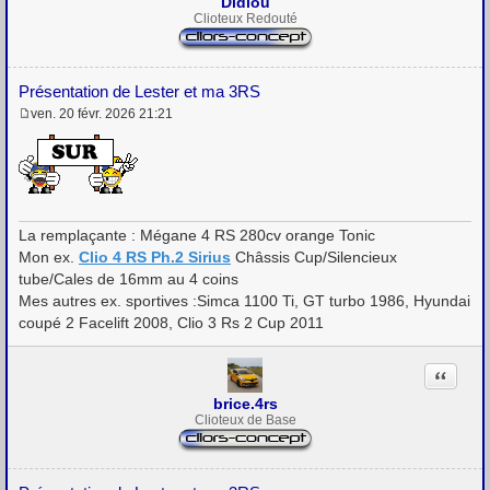
Didiou
Clioteux Redouté
Présentation de Lester et ma 3RS
ven. 20 févr. 2026 21:21
M
e
s
s
a
g
e
La remplaçante : Mégane 4 RS 280cv orange Tonic
Mon ex.
Clio 4 RS Ph.2 Sirius
Châssis Cup/Silencieux
tube/Cales de 16mm au 4 coins
Mes autres ex. sportives :Simca 1100 Ti, GT turbo 1986, Hyundai
coupé 2 Facelift 2008, Clio 3 Rs 2 Cup 2011
Citation
brice.4rs
Clioteux de Base