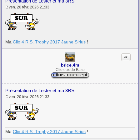
Présentation de Lester et ma 3RS
ven. 20 févr. 2026 21:33
M
e
s
s
a
g
e
Ma
Clio 4 R.S. Trophy 2017 Jaune Sirius
!
Citation
brice.4rs
Clioteux de Base
Présentation de Lester et ma 3RS
ven. 20 févr. 2026 21:33
M
e
s
s
a
g
e
Ma
Clio 4 R.S. Trophy 2017 Jaune Sirius
!