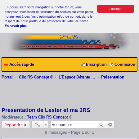
En poursuivant votre navigation sur notre forum, vous
J'accepte
acceptez l'installation et l'utilisation de cookies sur votre poste,
notamment à des fins d'optimisation et/ou de confort, dans le
respect de notre politique de protection de votre vie privée.
En savoir plus
Accès rapide
Inscription
Connexion
Portail
Clio RS Concept ®
L'Espace Détente Clio RS Concept ®
Présentation
Présentation de Lester et ma 3RS
Modérateur :
Team Clio RS Concept ®
Répondre
9 messages • Page
1
sur
1