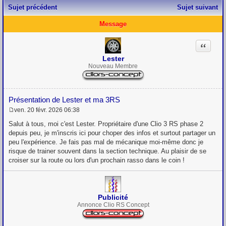
Sujet précédent
Sujet suivant
Message
Citation
Lester
Nouveau Membre
Présentation de Lester et ma 3RS
ven. 20 févr. 2026 06:38
M
e
Salut à tous, moi c'est Lester. Propriétaire d'une Clio 3 RS phase 2
s
depuis peu, je m'inscris ici pour choper des infos et surtout partager un
s
peu l'expérience. Je fais pas mal de mécanique moi-même donc je
a
g
risque de trainer souvent dans la section technique. Au plaisir de se
e
croiser sur la route ou lors d'un prochain rasso dans le coin !
Publicité
Annonce Clio RS Concept