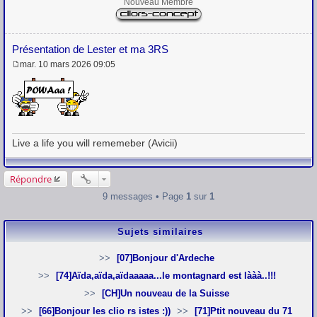
Nouveau Membre
Présentation de Lester et ma 3RS
mar. 10 mars 2026 09:05
M
e
s
s
a
g
e
Live a life you will rememeber (Avicii)
Répondre
9 messages • Page
1
sur
1
Sujets similaires
[07]Bonjour d'Ardeche
[74]Aïda,aïda,aïdaaaaa...le montagnard est lààà..!!!
[CH]Un nouveau de la Suisse
[66]Bonjour les clio rs istes :))
[71]Ptit nouveau du 71