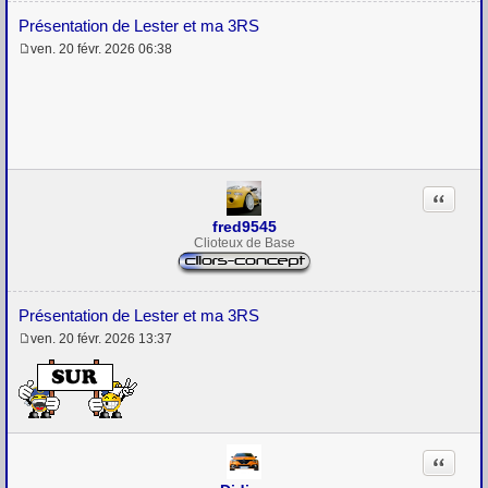
Présentation de Lester et ma 3RS
ven. 20 févr. 2026 06:38
M
e
s
s
a
g
e
Citation
fred9545
Clioteux de Base
Présentation de Lester et ma 3RS
ven. 20 févr. 2026 13:37
M
e
s
s
a
g
e
Citation