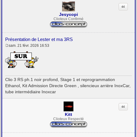
Citation
Jesycopi
Clioteux Confirmé
Présentation de Lester et ma 3RS
sam. 21 févr. 2026 16:53
M
e
s
s
a
g
e
Clio 3 RS ph.1 noir profond, Stage 1 et reprogrammation
Ethanol, Kit Admission Directe Green , silencieux arrière InoxCar,
tube intermédiaire Inoxcar
Citation
Kitt
Clioteux Respecté