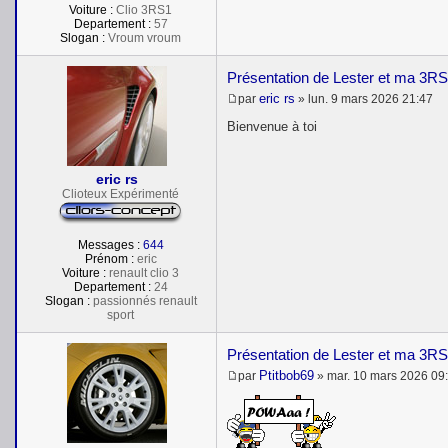
Voiture :
Clio 3RS1
Departement :
57
Slogan :
Vroum vroum
Présentation de Lester et ma 3RS
eric rs
par
»
lun. 9 mars 2026 21:47
M
e
Bienvenue à toi
s
s
a
eric rs
g
e
Clioteux Expérimenté
Messages :
644
Prénom :
eric
Voiture :
renault clio 3
Departement :
24
Slogan :
passionnés renault
sport
Présentation de Lester et ma 3RS
Ptitbob69
par
»
mar. 10 mars 2026 09
M
e
s
s
a