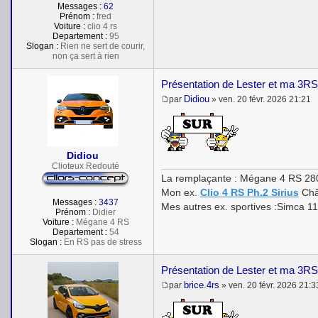
Messages :
62
Prénom :
fred
Voiture :
clio 4 rs
Departement :
95
Slogan :
Rien ne sert de courir,
non ça sert à rien
Présentation de Lester et ma 3RS
Didiou
par
»
ven. 20 févr. 2026 21:21
M
e
s
s
a
Didiou
g
Clioteux Redouté
e
La remplaçante : Mégane 4 RS 28
Mon ex.
Clio 4 RS Ph.2 Sirius
Châ
Messages :
3437
Mes autres ex. sportives :Simca 1
Prénom :
Didier
Voiture :
Mégane 4 RS
Departement :
54
Slogan :
En RS pas de stress
Présentation de Lester et ma 3RS
brice.4rs
par
»
ven. 20 févr. 2026 21:3
M
e
s