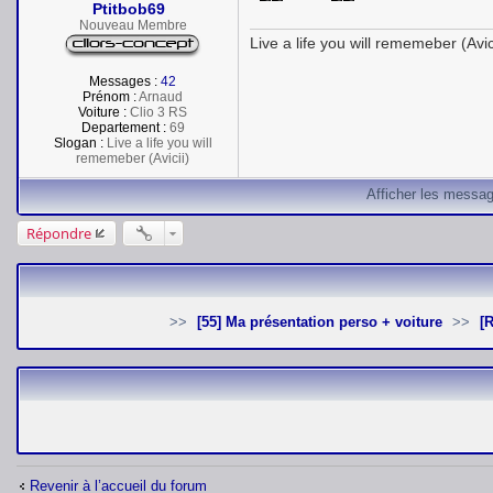
Ptitbob69
g
e
Nouveau Membre
Live a life you will rememeber (Avic
Messages :
42
Prénom :
Arnaud
Voiture :
Clio 3 RS
Departement :
69
Slogan :
Live a life you will
rememeber (Avicii)
Afficher les messag
Répondre
[55] Ma présentation perso + voiture
Revenir à l’accueil du forum