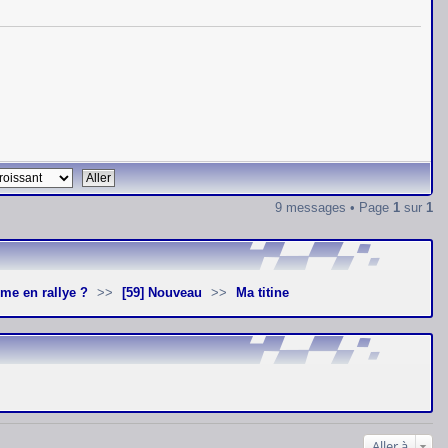
9 messages • Page
1
sur
1
ime en rallye ?
[59] Nouveau
Ma titine
Aller à