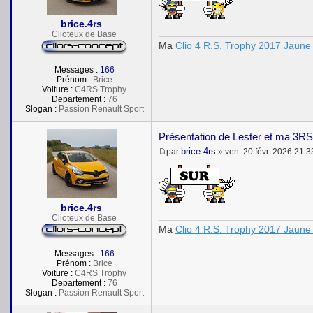
s
a
brice.4rs
g
e
Clioteux de Base
Ma
Clio 4 R.S. Trophy 2017 Jaune 
Messages :
166
Prénom :
Brice
Voiture :
C4RS Trophy
Departement :
76
Slogan :
Passion Renault Sport
Présentation de Lester et ma 3RS
brice.4rs
par
»
ven. 20 févr. 2026 21:3
M
e
s
s
a
brice.4rs
g
e
Clioteux de Base
Ma
Clio 4 R.S. Trophy 2017 Jaune 
Messages :
166
Prénom :
Brice
Voiture :
C4RS Trophy
Departement :
76
Slogan :
Passion Renault Sport