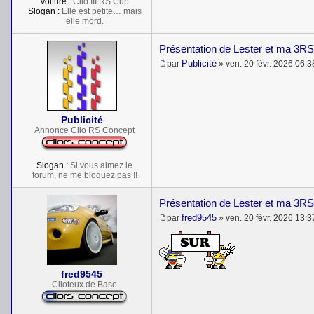
Voiture :
Clio III RS Cup
Slogan :
Elle est petite… mais
elle mord.
Présentation de Lester et ma 3RS
Publicité
par
»
ven. 20 févr. 2026 06:3
M
e
s
s
a
Publicité
g
e
Annonce Clio RS Concept
Slogan :
Si vous aimez le
forum, ne me bloquez pas !!
Présentation de Lester et ma 3RS
fred9545
par
»
ven. 20 févr. 2026 13:3
M
e
s
s
a
fred9545
g
e
Clioteux de Base