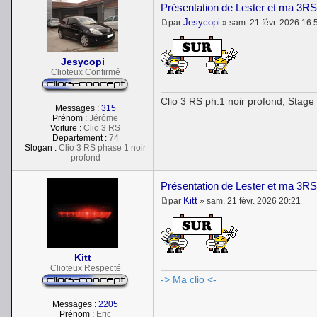
Présentation de Lester et ma 3RS
Jesycopi
par
»
sam. 21 févr. 2026 16:
M
e
s
s
Jesycopi
a
Clioteux Confirmé
g
e
Clio 3 RS ph.1 noir profond, Stage
Messages :
315
Prénom :
Jérôme
Voiture :
Clio 3 RS
Departement :
74
Slogan :
Clio 3 RS phase 1 noir
profond
Présentation de Lester et ma 3RS
Kitt
par
»
sam. 21 févr. 2026 20:21
M
e
s
s
a
Kitt
g
e
Clioteux Respecté
-> Ma clio <-
Messages :
2205
Prénom :
Eric