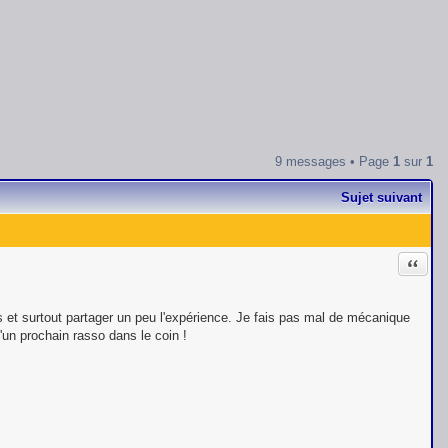
9 messages • Page
1
sur
1
Sujet suivant
Citati
os et surtout partager un peu l'expérience. Je fais pas mal de mécanique
'un prochain rasso dans le coin !