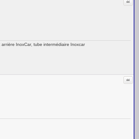
Citati
 arrière InoxCar, tube intermédiaire Inoxcar
Citati