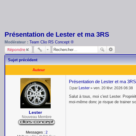
Présentation de Lester et ma 3RS
Modérateur :
Team Clio RS Concept ®
Répondre
Sujet précédent
Auteur
Présentation de Lester et ma 3RS
Lester
par
»
ven. 20 févr. 2026 06:38
M
e
Salut à tous, moi c'est Lester. Propri
s
moi-même donc je risque de trainer sou
s
a
Lester
g
e
Nouveau Membre
Messages :
2