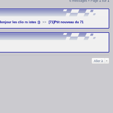
6 messages • Page
1
sur
1
]Bonjour les clio rs istes :))
[71]Ptit nouveau du 71
Aller à