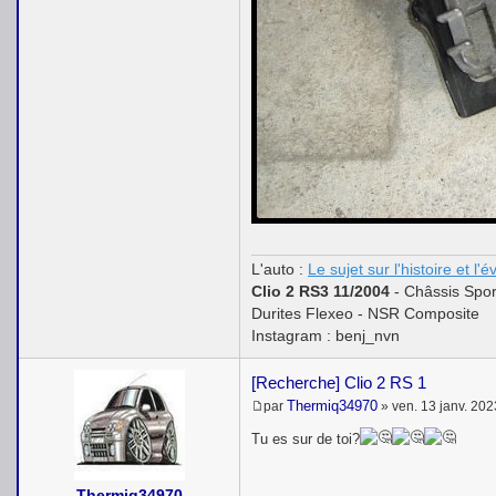
L'auto :
Le sujet sur l'histoire et l'
Clio 2 RS3 11/2004
- Châssis Spor
Durites Flexeo - NSR Composite
Instagram : benj_nvn
[Recherche] Clio 2 RS 1
Thermiq34970
par
»
ven. 13 janv. 20
M
e
Tu es sur de toi?
s
s
a
Thermiq34970
g