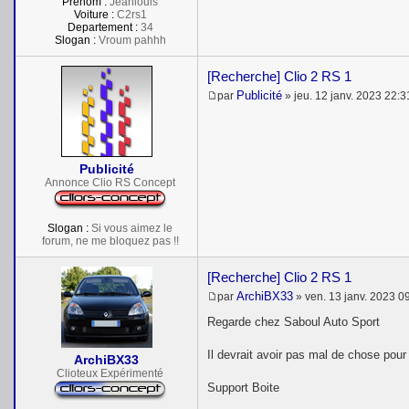
Prénom :
Jeanlouis
Voiture :
C2rs1
Departement :
34
Slogan :
Vroum pahhh
[Recherche] Clio 2 RS 1
Publicité
par
»
jeu. 12 janv. 2023 22:3
M
e
s
s
a
Publicité
g
e
Annonce Clio RS Concept
Slogan :
Si vous aimez le
forum, ne me bloquez pas !!
[Recherche] Clio 2 RS 1
ArchiBX33
par
»
ven. 13 janv. 2023 0
M
e
Regarde chez Saboul Auto Sport
s
s
Il devrait avoir pas mal de chose pour 
a
ArchiBX33
g
Clioteux Expérimenté
e
Support Boite