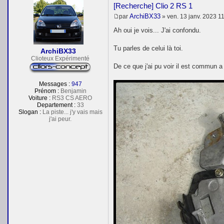
[Recherche] Clio 2 RS 1
ArchiBX33
par
»
ven. 13 janv. 2023 1
M
e
Ah oui je vois... J'ai confondu.
s
s
Tu parles de celui là toi.
a
ArchiBX33
g
Clioteux Expérimenté
e
De ce que j'ai pu voir il est commun a
Messages :
947
Prénom :
Benjamin
Voiture :
RS3 CS AERO
Departement :
33
Slogan :
La piste... j'y vais mais
j'ai peur.