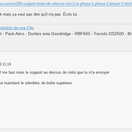
occasion/260-support-boite-de-vitesse-clio-2-rs-phase-1-phase-2-phase-3.html
 mais ça veut pas dire qu'il n'a pas. Écris lui.
évolution de ma Clio
t - Pack Aéro - Durites avia Goodridge - RBF660 - Ferodo DS2500 - Br
3 11:16
'il me faut mais le support au dessus de celui que tu m'a envoyer
ui maintient le silenbloc de boîte supérieur