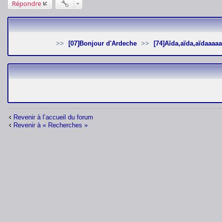
Répondre
[07]Bonjour d'Ardeche
[74]Aïda,aïda,aïdaaaaa
Revenir à l’accueil du forum
Revenir à « Recherches »