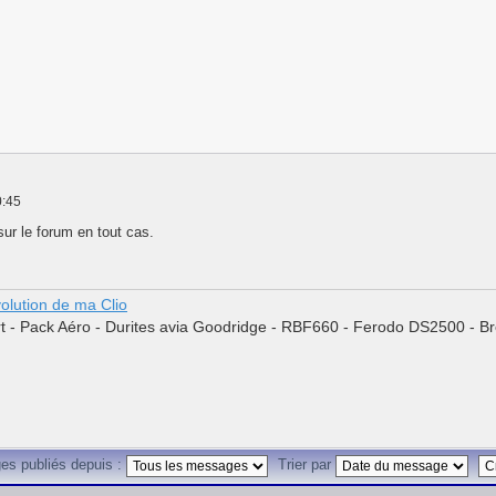
0:45
 sur le forum en tout cas.
évolution de ma Clio
t - Pack Aéro - Durites avia Goodridge - RBF660 - Ferodo DS2500 - Br
es publiés depuis :
Trier par