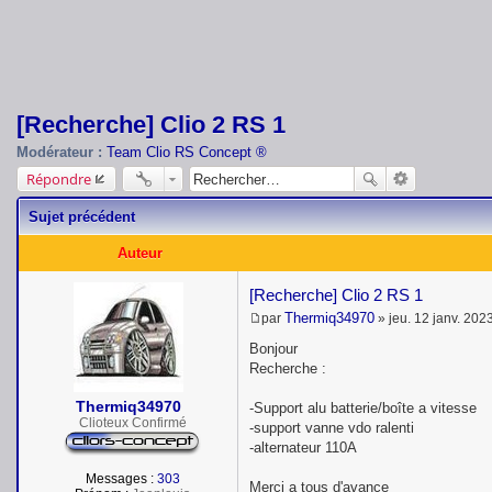
[Recherche] Clio 2 RS 1
Modérateur :
Team Clio RS Concept ®
Répondre
Sujet précédent
Auteur
[Recherche] Clio 2 RS 1
Thermiq34970
par
»
jeu. 12 janv. 202
M
e
Bonjour
s
Recherche :
s
a
Thermiq34970
g
-Support alu batterie/boîte a vitesse
e
Clioteux Confirmé
-support vanne vdo ralenti
-alternateur 110A
Messages :
303
Merci a tous d'avance