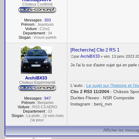
e
Clioteux Confirmé
Messages :
303
Prénom :
Jeanlouis
Voiture :
C2rs1
Departement :
34
Slogan :
Vroum pahhh
[Recherche] Clio 2 RS 1
ArchiBX33
par
»
ven. 13 janv. 2023 2
M
e
Je l'ai lu sur d'autre sujet qui en parle
s
s
a
ArchiBX33
g
Clioteux Expérimenté
L'auto :
Le sujet sur l'histoire et l'
e
Clio 2 RS3 11/2004
- Châssis Spor
Durites Flexeo - NSR Composite
Messages :
947
Prénom :
Benjamin
Instagram : benj_nvn
Voiture :
RS3 CS AERO
Departement :
33
Slogan :
La piste... j'y vais mais
j'ai peur.
Afficher les messag