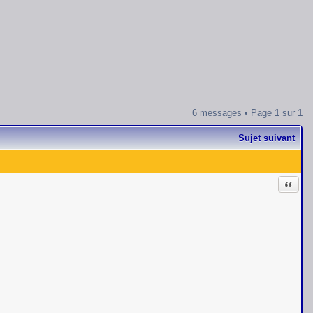
6 messages • Page
1
sur
1
Sujet suivant
Citati