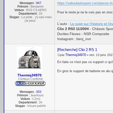
https://saboulautosport.com/pieces-d-
Messages :
947
Prénom :
Benjamin
Voiture :
RS3 CS AERO
Pour le reste je ne le vois pas en stock
Departement :
33
Slogan :
La piste... j'y vais mais
j'ai peur.
L'auto :
Le sujet sur l'histoire et l'
Clio 2 RS3 11/2004
- Châssis Spor
Durites Flexeo - NSR Composite
Instagram : benj_nvn
[Recherche] Clio 2 RS 1
Thermiq34970
par
»
ven. 13 janv. 202
M
e
En faite ce n'est pas ce support ci qu
s
s
En gros le support de batterie en alu q
a
Thermiq34970
g
e
Clioteux Confirmé
Messages :
303
Prénom :
Jeanlouis
Voiture :
C2rs1
Departement :
34
Slogan :
Vroum pahhh