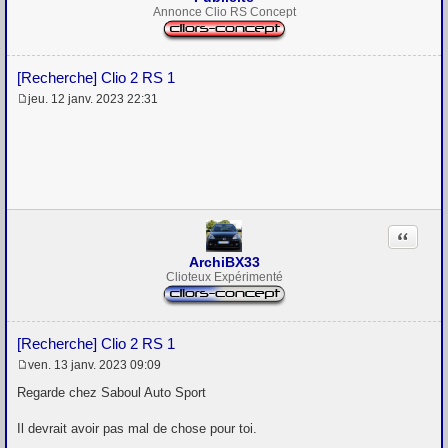
Annonce Clio RS Concept
[Recherche] Clio 2 RS 1
jeu. 12 janv. 2023 22:31
M
e
s
s
a
g
e
Citation
ArchiBX33
Clioteux Expérimenté
[Recherche] Clio 2 RS 1
ven. 13 janv. 2023 09:09
M
e
Regarde chez Saboul Auto Sport
s
s
Il devrait avoir pas mal de chose pour toi.
a
g