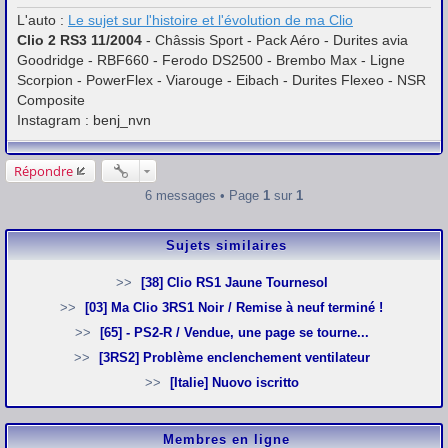
g
L'auto :
Le sujet sur l'histoire et l'évolution de ma Clio
e
Clio 2 RS3 11/2004
- Châssis Sport - Pack Aéro - Durites avia
Goodridge - RBF660 - Ferodo DS2500 - Brembo Max - Ligne
Scorpion - PowerFlex - Viarouge - Eibach - Durites Flexeo - NSR
Composite
Instagram : benj_nvn
Répondre
6 messages • Page
1
sur
1
Sujets similaires
[38] Clio RS1 Jaune Tournesol
[03] Ma Clio 3RS1 Noir / Remise à neuf terminé !
[65] - PS2-R / Vendue, une page se tourne...
[3RS2] Problème enclenchement ventilateur
[Italie] Nuovo iscritto
Membres en ligne