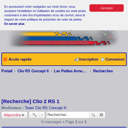
En poursuivant votre navigation sur notre forum, vous
J'accepte
acceptez l'installation et l'utilisation de cookies sur votre poste,
notamment à des fins d'optimisation et/ou de confort, dans le
respect de notre politique de protection de votre vie privée.
En savoir plus
Accès rapide
Inscription
Connexion
Portail
Clio RS Concept ®
Les Petites Annonces Clio RS Concept ®
Recherches
[Recherche] Clio 2 RS 1
Modérateur :
Team Clio RS Concept ®
Répondre
6 messages • Page
1
sur
1