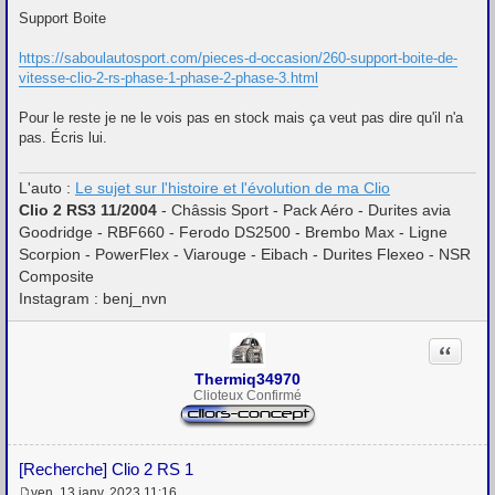
e
Support Boite
https://saboulautosport.com/pieces-d-occasion/260-support-boite-de-
vitesse-clio-2-rs-phase-1-phase-2-phase-3.html
Pour le reste je ne le vois pas en stock mais ça veut pas dire qu'il n'a
pas. Écris lui.
L'auto :
Le sujet sur l'histoire et l'évolution de ma Clio
Clio 2 RS3 11/2004
- Châssis Sport - Pack Aéro - Durites avia
Goodridge - RBF660 - Ferodo DS2500 - Brembo Max - Ligne
Scorpion - PowerFlex - Viarouge - Eibach - Durites Flexeo - NSR
Composite
Instagram : benj_nvn
Citation
Thermiq34970
Clioteux Confirmé
[Recherche] Clio 2 RS 1
ven. 13 janv. 2023 11:16