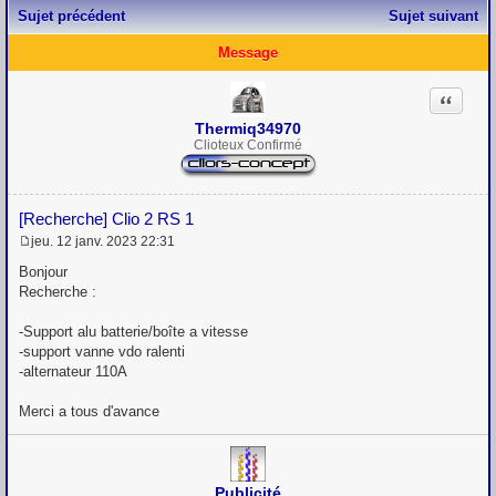
Sujet précédent
Sujet suivant
Message
Citation
Thermiq34970
Clioteux Confirmé
[Recherche] Clio 2 RS 1
jeu. 12 janv. 2023 22:31
M
e
Bonjour
s
Recherche :
s
a
g
-Support alu batterie/boîte a vitesse
e
-support vanne vdo ralenti
-alternateur 110A
Merci a tous d'avance
Publicité