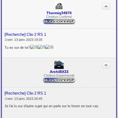
Citation
Thermiq34970
Clioteux Confirmé
[Recherche] Clio 2 RS 1
ven. 13 janv. 2023 19:35
M
e
Tu es sur de toi?
s
s
a
g
Citation
e
ArchiBX33
Clioteux Expérimenté
[Recherche] Clio 2 RS 1
ven. 13 janv. 2023 20:45
M
e
Je l'ai lu sur d'autre sujet qui en parle sur le forum en tout cas.
s
s
a