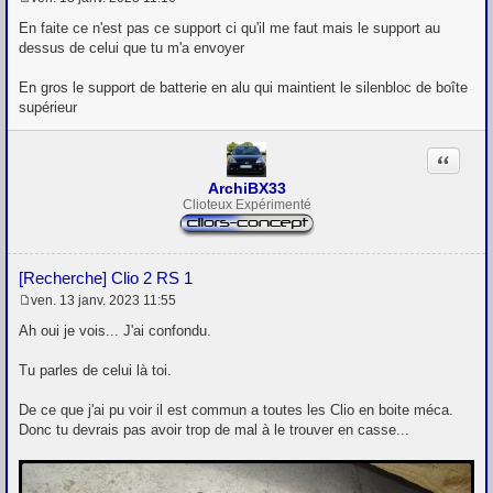
M
e
En faite ce n'est pas ce support ci qu'il me faut mais le support au
s
dessus de celui que tu m'a envoyer
s
a
g
En gros le support de batterie en alu qui maintient le silenbloc de boîte
e
supérieur
Citation
ArchiBX33
Clioteux Expérimenté
[Recherche] Clio 2 RS 1
ven. 13 janv. 2023 11:55
M
e
Ah oui je vois... J'ai confondu.
s
s
Tu parles de celui là toi.
a
g
e
De ce que j'ai pu voir il est commun a toutes les Clio en boite méca.
Donc tu devrais pas avoir trop de mal à le trouver en casse...