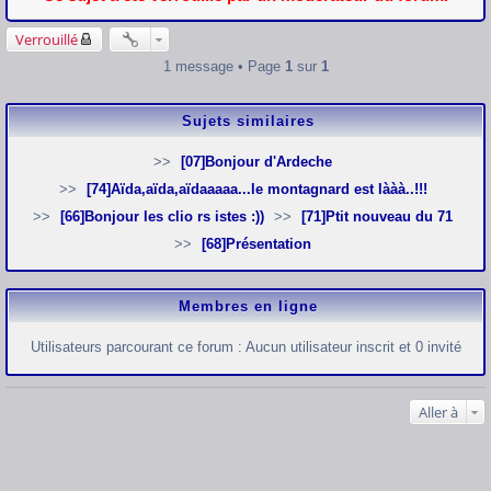
Verrouillé
1 message • Page
1
sur
1
Sujets similaires
[07]Bonjour d'Ardeche
[74]Aïda,aïda,aïdaaaaa...le montagnard est lààà..!!!
[66]Bonjour les clio rs istes :))
[71]Ptit nouveau du 71
[68]Présentation
Membres en ligne
Utilisateurs parcourant ce forum : Aucun utilisateur inscrit et 0 invité
Aller à