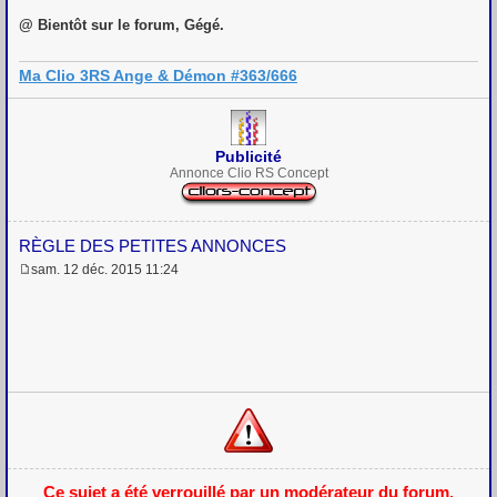
@ Bientôt sur le forum, Gégé.
Ma Clio 3RS Ange & Démon #363/666
Publicité
Annonce Clio RS Concept
RÈGLE DES PETITES ANNONCES
sam. 12 déc. 2015 11:24
M
e
s
s
a
g
e
Ce sujet a été verrouillé par un modérateur du forum.