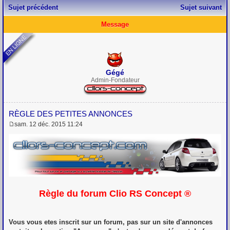
Sujet précédent
Sujet suivant
Message
Gégé
Admin-Fondateur
RÈGLE DES PETITES ANNONCES
sam. 12 déc. 2015 11:24
M
e
s
s
a
g
e
Règle du forum Clio RS Concept ®
Vous vous etes inscrit sur un forum, pas sur un site d'annonces