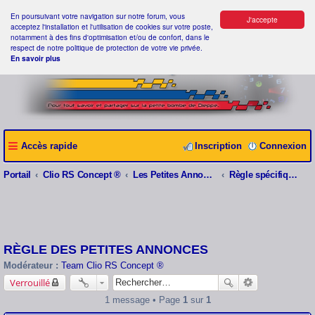
En poursuivant votre navigation sur notre forum, vous
J'accepte
acceptez l'installation et l'utilisation de cookies sur votre poste,
notamment à des fins d'optimisation et/ou de confort, dans le
respect de notre politique de protection de votre vie privée.
En savoir plus
Accès rapide
Inscription
Connexion
Portail
Clio RS Concept ®
Les Petites Annonces Clio RS Concept ®
Règle spécifique aux petites annonces
RÈGLE DES PETITES ANNONCES
Modérateur :
Team Clio RS Concept ®
Verrouillé
1 message • Page
1
sur
1