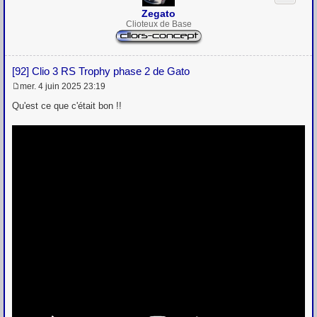
Zegato
Clioteux de Base
[92] Clio 3 RS Trophy phase 2 de Gato
mer. 4 juin 2025 23:19
M
e
Qu'est ce que c'était bon !!
s
s
a
g
e