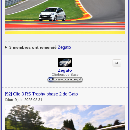
Zegato
3
membres ont remercié
Citation
Zegato
Clioteux de Base
[92] Clio 3 RS Trophy phase 2 de Gato
lun. 9 juin 2025 08:31
M
e
s
s
a
g
e