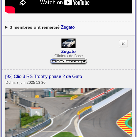
Zegato
3
membres ont remercié
Citation
Zegato
Clioteux de Base
[92] Clio 3 RS Trophy phase 2 de Gato
dim. 8 juin 2025 13:30
M
e
s
s
a
g
e