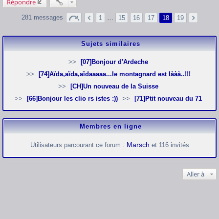
Répondre
281 messages
1
…
15
16
17
18
19
Sujets similaires
[07]Bonjour d'Ardeche
[74]Aïda,aïda,aïdaaaaa...le montagnard est lààà..!!!
[CH]Un nouveau de la Suisse
[66]Bonjour les clio rs istes :))
[71]Ptit nouveau du 71
Membres en ligne
Marsch
Utilisateurs parcourant ce forum :
et 116 invités
Aller à