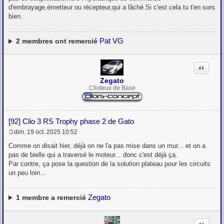
s
d'embrayage,émetteur ou récepteur,qui a lâché.Si c'est cela tu t'en sors
s
bien.
a
g
e
Pat VG
2
membres ont remercié
Citation
Zegato
Clioteux de Base
[92] Clio 3 RS Trophy phase 2 de Gato
dim. 19 oct. 2025 10:52
M
e
Comme on disait hier, déjà on ne l'a pas mise dans un mur... et on a
s
pas de bielle qui a traversé le moteur... donc c'est déjà ça.
s
Par contre, ça pose la question de la solution plateau pour les circuits
a
g
un peu loin...
e
Zegato
1
membre a remercié