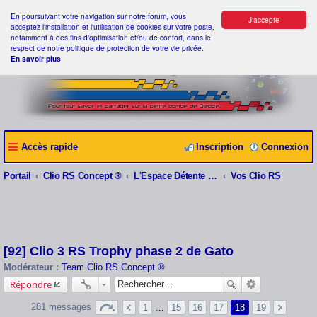
En poursuivant votre navigation sur notre forum, vous
J'accepte
acceptez l'installation et l'utilisation de cookies sur votre poste,
notamment à des fins d'optimisation et/ou de confort, dans le
respect de notre politique de protection de votre vie privée.
En savoir plus
Accès rapide
Inscription
Connexion
Portail
Clio RS Concept ®
L'Espace Détente Clio RS Concept ®
Vos Clio RS
[92] Clio 3 RS Trophy phase 2 de Gato
Modérateur :
Team Clio RS Concept ®
Répondre
281 messages
1
…
15
16
17
18
19