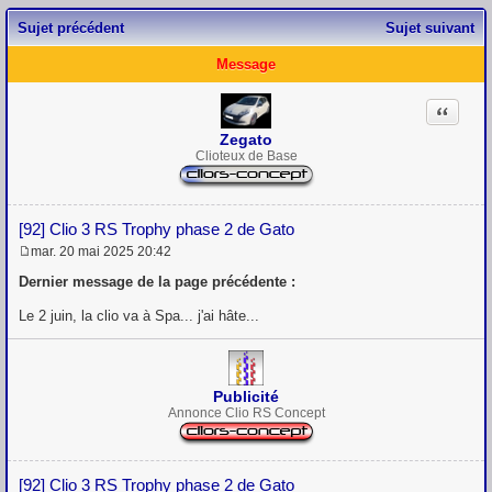
Sujet précédent
Sujet suivant
Message
Citation
Zegato
Clioteux de Base
[92] Clio 3 RS Trophy phase 2 de Gato
mar. 20 mai 2025 20:42
M
e
Dernier message de la page précédente :
s
s
Le 2 juin, la clio va à Spa... j'ai hâte...
a
g
e
Publicité
Annonce Clio RS Concept
[92] Clio 3 RS Trophy phase 2 de Gato