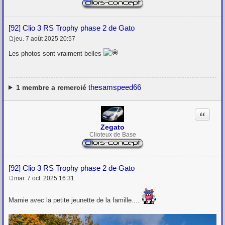
[92] Clio 3 RS Trophy phase 2 de Gato
jeu. 7 août 2025 20:57
M
e
Les photos sont vraiment belles
s
s
a
g
e
thesamspeed66
1
membre a remercié
Citation
Zegato
Clioteux de Base
[92] Clio 3 RS Trophy phase 2 de Gato
mar. 7 oct. 2025 16:31
M
e
s
Mamie avec la petite jeunette de la famille....
s
a
g