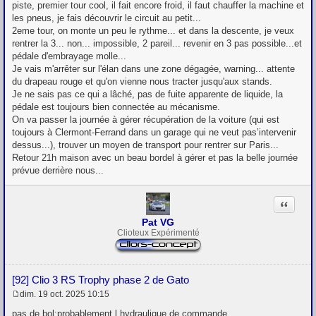
e
piste, premier tour cool, il fait encore froid, il faut chauffer la machine et
les pneus, je fais découvrir le circuit au petit...
2eme tour, on monte un peu le rythme... et dans la descente, je veux
rentrer la 3... non... impossible, 2 pareil... revenir en 3 pas possible...et
pédale d'embrayage molle...
Je vais m'arrêter sur l'élan dans une zone dégagée, warning... attente
du drapeau rouge et qu'on vienne nous tracter jusqu'aux stands.
Je ne sais pas ce qui a lâché, pas de fuite apparente de liquide, la
pédale est toujours bien connectée au mécanisme.
On va passer la journée à gérer récupération de la voiture (qui est
toujours à Clermont-Ferrand dans un garage qui ne veut pas’intervenir
dessus...), trouver un moyen de transport pour rentrer sur Paris...
Retour 21h maison avec un beau bordel à gérer et pas la belle journée
prévue derrière nous...
Citation
Pat VG
Clioteux Expérimenté
[92] Clio 3 RS Trophy phase 2 de Gato
dim. 19 oct. 2025 10:15
M
e
pas de bol;probablement l hydraulique de commande