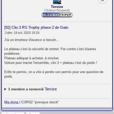
Citation
Tervize
Clioteux Respecté
[92] Clio 3 RS Trophy phase 2 de Gato
dim. 19 oct. 2025 19:20
M
e
J'ai un émetteur d'avance si besoin...
s
s
Le plateau c'est la sécurité de rentrer. Par contre c'est d'autres
a
g
problèmes:
e
Plateau adéquat à acheter, à stocker.
Voiture pour tracter l'ensemble, clio 3 + plateau c'est du poids !
Enfin le permis, on a vite à perdre son permis pour une question de
poids.
Tervize
1
membre a remercié
Ma dyna !
C3RS2 "presque stock"