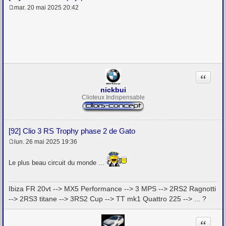
mar. 20 mai 2025 20:42
M
e
s
s
a
g
e
Citation
nickbui
Clioteux Indispensable
[92] Clio 3 RS Trophy phase 2 de Gato
lun. 26 mai 2025 19:36
M
e
s
Le plus beau circuit du monde ...
s
a
g
Ibiza FR 20vt --> MX5 Performance --> 3 MPS --> 2RS2 Ragnotti
e
--> 2RS3 titane --> 3RS2 Cup --> TT mk1 Quattro 225 --> ... ?
Citation