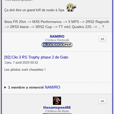
s
s
a
Ça doit être un grand kiff de rouler à Spa
g
e
Ibiza FR 20vt --> MX5 Performance --> 3 MPS --> 2RS2 Ragnotti
--> 2RS3 titane --> 3RS2 Cup --> TT mk1 Quattro 225 --> ... ?
NAMIRO
Citation
Clioteux Redouté
[92] Clio 3 RS Trophy phase 2 de Gato
jeu. 7 août 2025 00:32
M
e
Les photos sont chouettes !
s
s
a
g
e
NAMIRO
1
membre a remercié
Citation
thesamspeed66
Clioteux de Base