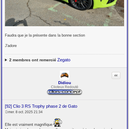
Faudra que je la présente dans la bonne section
J'adore
Zegato
2
membres ont remercié
Citation
Didiou
Clioteux Redouté
[92] Clio 3 RS Trophy phase 2 de Gato
mer. 8 oct. 2025 21:34
M
e
s
Elle est vraiment magnifique
s