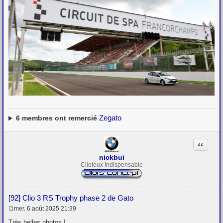
Zegato
6
membres ont remercié
Citation
nickbui
Clioteux Indispensable
[92] Clio 3 RS Trophy phase 2 de Gato
mer. 6 août 2025 21:39
M
e
Très belles photos !