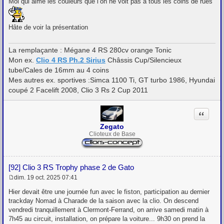
Moi qui aime les couleurs que l’on ne voit pas à tous les coins de rues
a
g
e
Hâte de voir la présentation
La remplaçante : Mégane 4 RS 280cv orange Tonic
Mon ex.
Clio 4 RS Ph.2 Sirius
Châssis Cup/Silencieux
tube/Cales de 16mm au 4 coins
Mes autres ex. sportives :Simca 1100 Ti, GT turbo 1986, Hyundai
coupé 2 Facelift 2008, Clio 3 Rs 2 Cup 2011
Citation
Zegato
Clioteux de Base
[92] Clio 3 RS Trophy phase 2 de Gato
dim. 19 oct. 2025 07:41
M
e
Hier devait être une journée fun avec le fiston, participation au dernier
s
trackday Nomad à Charade de la saison avec la clio. On descend
s
vendredi tranquillement à Clermont-Ferrand, on arrive samedi matin à
a
g
7h45 au circuit, installation, on prépare la voiture... 9h30 on prend la