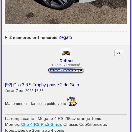
Zegato
2
membres ont remercié
Citation
Didiou
Clioteux Redouté
[92] Clio 3 RS Trophy phase 2 de Gato
mar. 7 oct. 2025 18:33
M
e
s
Ma femme est fan de la petite verte
s
a
g
La remplaçante : Mégane 4 RS 280cv orange Tonic
e
Mon ex.
Clio 4 RS Ph.2 Sirius
Châssis Cup/Silencieux
tube/Cales de 16mm au 4 coins