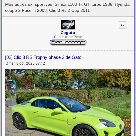
Mes autres ex. sportives :Simca 1100 Ti, GT turbo 1986, Hyundai
coupé 2 Facelift 2008, Clio 3 Rs 2 Cup 2011
Citation
Zegato
Clioteux de Base
[92] Clio 3 RS Trophy phase 2 de Gato
mer. 8 oct. 2025 07:42
M
e
s
s
a
g
e