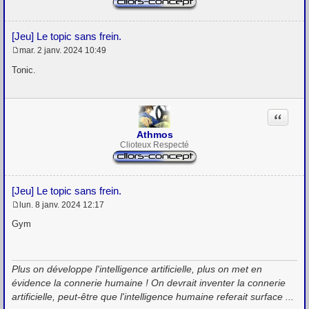
[Jeu] Le topic sans frein.
mar. 2 janv. 2024 10:49
M
e
Tonic.
s
s
a
g
Citation
e
Athmos
Clioteux Respecté
[Jeu] Le topic sans frein.
lun. 8 janv. 2024 12:17
M
e
Gym
s
s
a
g
Plus on développe l'intelligence artificielle, plus on met en
e
évidence la connerie humaine ! On devrait inventer la connerie
artificielle, peut-être que l'intelligence humaine referait surface ...