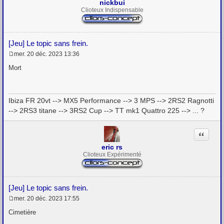
nickbui
Clioteux Indispensable
[Jeu] Le topic sans frein.
mer. 20 déc. 2023 13:36
M
e
Mort
s
s
a
g
Ibiza FR 20vt --> MX5 Performance --> 3 MPS --> 2RS2 Ragnotti
e
--> 2RS3 titane --> 3RS2 Cup --> TT mk1 Quattro 225 --> ... ?
Citation
eric rs
Clioteux Expérimenté
[Jeu] Le topic sans frein.
mer. 20 déc. 2023 17:55
M
e
Cimetière
s