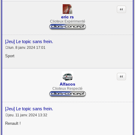
Citation
eric rs
Clioteux Expérimenté
[Jeu] Le topic sans frein.
lun. 8 janv. 2024 17:01
M
e
Sport
s
s
a
g
Citation
e
Alfacos
Clioteux Respecté
[Jeu] Le topic sans frein.
jeu. 11 janv. 2024 13:32
M
e
Renault !
s
s