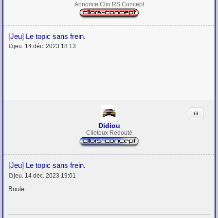
Annonce Clio RS Concept
[Jeu] Le topic sans frein.
jeu. 14 déc. 2023 18:13
M
e
s
s
a
g
e
Citation
Didiou
Clioteux Redouté
[Jeu] Le topic sans frein.
jeu. 14 déc. 2023 19:01
M
e
Boule
s
s
a
g