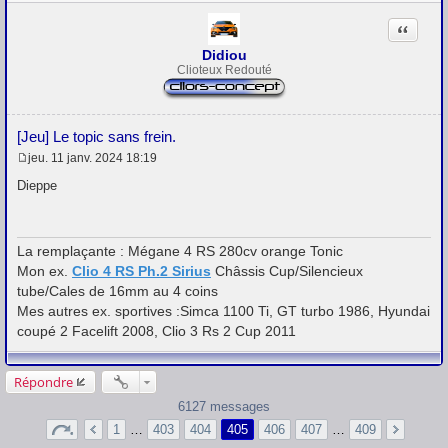
a
g
Citation
e
Didiou
Clioteux Redouté
[Jeu] Le topic sans frein.
jeu. 11 janv. 2024 18:19
M
e
Dieppe
s
s
a
g
La remplaçante : Mégane 4 RS 280cv orange Tonic
e
Mon ex.
Clio 4 RS Ph.2 Sirius
Châssis Cup/Silencieux
tube/Cales de 16mm au 4 coins
Mes autres ex. sportives :Simca 1100 Ti, GT turbo 1986, Hyundai
coupé 2 Facelift 2008, Clio 3 Rs 2 Cup 2011
Répondre
6127 messages
1
…
403
404
405
406
407
…
409