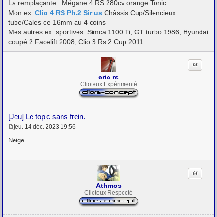
La remplaçante : Mégane 4 RS 280cv orange Tonic
e
Mon ex.
Clio 4 RS Ph.2 Sirius
Châssis Cup/Silencieux
tube/Cales de 16mm au 4 coins
Mes autres ex. sportives :Simca 1100 Ti, GT turbo 1986, Hyundai
coupé 2 Facelift 2008, Clio 3 Rs 2 Cup 2011
Citation
eric rs
Clioteux Expérimenté
[Jeu] Le topic sans frein.
jeu. 14 déc. 2023 19:56
M
e
Neige
s
s
a
g
Citation
e
Athmos
Clioteux Respecté