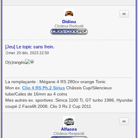
s
a
g
Citation
e
Didiou
Clioteux Redouté
[Jeu] Le topic sans frein.
mer. 20 déc. 2023 22:50
M
e
O(s)rangés
s
s
a
g
La remplaçante : Mégane 4 RS 280cv orange Tonic
e
Mon ex.
Clio 4 RS Ph.2 Sirius
Châssis Cup/Silencieux
tube/Cales de 16mm au 4 coins
Mes autres ex. sportives :Simca 1100 Ti, GT turbo 1986, Hyundai
coupé 2 Facelift 2008, Clio 3 Rs 2 Cup 2011
Citation
Alfacos
Clioteux Respecté