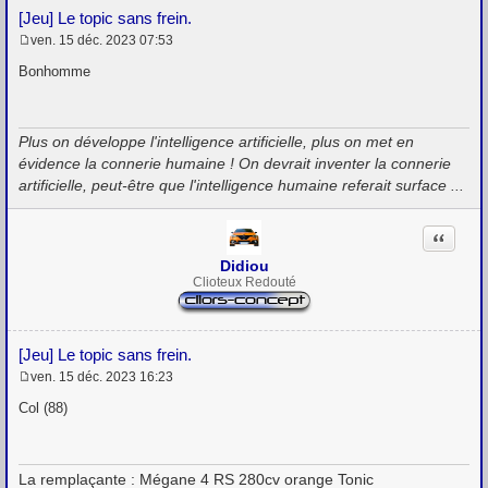
[Jeu] Le topic sans frein.
ven. 15 déc. 2023 07:53
M
e
Bonhomme
s
s
a
g
Plus on développe l'intelligence artificielle, plus on met en
e
évidence la connerie humaine ! On devrait inventer la connerie
artificielle, peut-être que l'intelligence humaine referait surface ...
Citation
Didiou
Clioteux Redouté
[Jeu] Le topic sans frein.
ven. 15 déc. 2023 16:23
M
e
Col (88)
s
s
a
g
La remplaçante : Mégane 4 RS 280cv orange Tonic
e