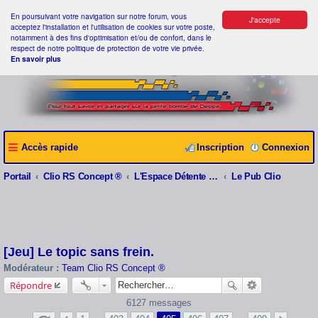
En poursuivant votre navigation sur notre forum, vous
J'accepte
acceptez l'installation et l'utilisation de cookies sur votre poste,
notamment à des fins d'optimisation et/ou de confort, dans le
respect de notre politique de protection de votre vie privée.
En savoir plus
Accès rapide
Inscription
Connexion
Portail
Clio RS Concept ®
L'Espace Détente Clio RS Concept ®
Le Pub Clio
[Jeu] Le topic sans frein.
Modérateur :
Team Clio RS Concept ®
Répondre
6127 messages