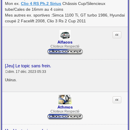
Mon ex.
Clio 4 RS Ph.2 Sirius
Châssis Cup/Silencieux
tube/Cales de 16mm au 4 coins
Mes autres ex. sportives :Simca 1100 Ti, GT turbo 1986, Hyundai
coupé 2 Facelift 2008, Clio 3 Rs 2 Cup 2011
Citation
Alfacos
Clioteux Respecté
[Jeu] Le topic sans frein.
dim. 17 déc. 2023 05:33
M
e
Utérus.
s
s
a
g
Citation
e
Athmos
Clioteux Respecté