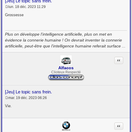
[Jeu] Le topic sans frein.
lun. 18 déc. 2023 11:29
M
e
Grossesse
s
s
a
g
Plus on développe l'intelligence artificielle, plus on met en
e
évidence la connerie humaine ! On devrait inventer la connerie
artificielle, peut-être que l'intelligence humaine referait surface ...
Citation
Alfacos
Clioteux Respecté
[Jeu] Le topic sans frein.
mar. 19 déc. 2023 06:26
M
e
Vie.
s
s
a
g
Citation
e