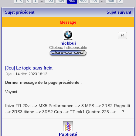
1
…
403
404
405
406
407
…
409
Sujet précédent
Sujet suivant
Message
Citation
nickbui
Clioteux Indispensable
[Jeu] Le topic sans frein.
jeu. 14 déc. 2023 18:13
M
e
Dernier message de la page précédente :
s
s
Voyant
a
g
e
Ibiza FR 20vt --> MX5 Performance --> 3 MPS --> 2RS2 Ragnotti
--> 2RS3 titane --> 3RS2 Cup --> TT mk1 Quattro 225 --> ... ?
Publicité