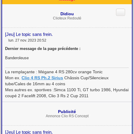
Citation
Didiou
Clioteux Redouté
[Jeu] Le topic sans frein.
lun. 27 nov. 2023 20:52
M
e
Dernier message de la page précédente :
s
s
Banderoleuse
a
g
e
La remplaçante : Mégane 4 RS 280cv orange Tonic
Mon ex.
Clio 4 RS Ph.2 Sirius
Châssis Cup/Silencieux
tube/Cales de 16mm au 4 coins
Mes autres ex. sportives :Simca 1100 Ti, GT turbo 1986, Hyundai
coupé 2 Facelift 2008, Clio 3 Rs 2 Cup 2011
Publicité
Annonce Clio RS Concept
[Jeu] Le topic sans frein.