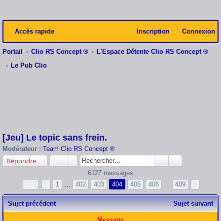
Accès rapide
Inscription
Connexion
Portail
Clio RS Concept ®
L'Espace Détente Clio RS Concept ®
Le Pub Clio
[Jeu] Le topic sans frein.
Modérateur :
Team Clio RS Concept ®
Répondre
6127 messages
1
…
402
403
404
405
406
…
409
Sujet précédent
Sujet suivant
Message