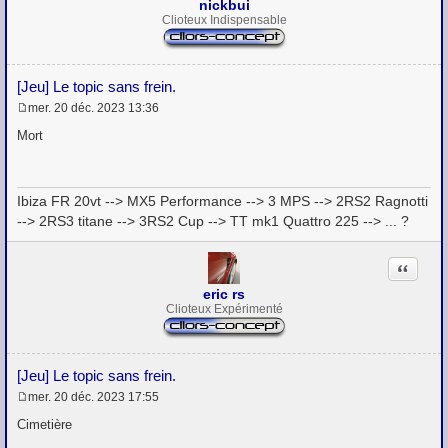
nickbui
Clioteux Indispensable
[Jeu] Le topic sans frein.
mer. 20 déc. 2023 13:36
M
e
Mort
s
s
a
g
Ibiza FR 20vt --> MX5 Performance --> 3 MPS --> 2RS2 Ragnotti
e
--> 2RS3 titane --> 3RS2 Cup --> TT mk1 Quattro 225 --> ... ?
Citation
eric rs
Clioteux Expérimenté
[Jeu] Le topic sans frein.
mer. 20 déc. 2023 17:55
M
e
Cimetière
s