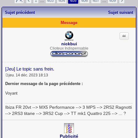
1
…
403
404
405
406
407
…
409
Sujet précédent
Sujet suivant
Message
Citation
nickbui
Clioteux Indispensable
[Jeu] Le topic sans frein.
jeu. 14 déc. 2023 18:13
M
e
Dernier message de la page précédente :
s
s
Voyant
a
g
e
Ibiza FR 20vt --> MX5 Performance --> 3 MPS --> 2RS2 Ragnotti
--> 2RS3 titane --> 3RS2 Cup --> TT mk1 Quattro 225 --> ... ?
Publicité