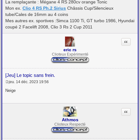
La remplaçante : Mégane 4 RS 280cv orange Tonic
e
Mon ex.
Clio 4 RS Ph.2 Sirius
Châssis Cup/Silencieux
tube/Cales de 16mm au 4 coins
Mes autres ex. sportives :Simca 1100 Ti, GT turbo 1986, Hyundai
coupé 2 Facelift 2008, Clio 3 Rs 2 Cup 2011
Citation
eric rs
Clioteux Expérimenté
[Jeu] Le topic sans frein.
jeu. 14 déc. 2023 19:56
M
e
Neige
s
s
a
g
Citation
e
Athmos
Clioteux Respecté