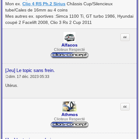
Mon ex.
Clio 4 RS Ph.2 Sirius
Châssis Cup/Silencieux
tube/Cales de 16mm au 4 coins
Mes autres ex. sportives :Simca 1100 Ti, GT turbo 1986, Hyundai
coupé 2 Facelift 2008, Clio 3 Rs 2 Cup 2011
Citation
Alfacos
Clioteux Respecté
[Jeu] Le topic sans frein.
dim. 17 déc. 2023 05:33
M
e
Utérus.
s
s
a
g
Citation
e
Athmos
Clioteux Respecté