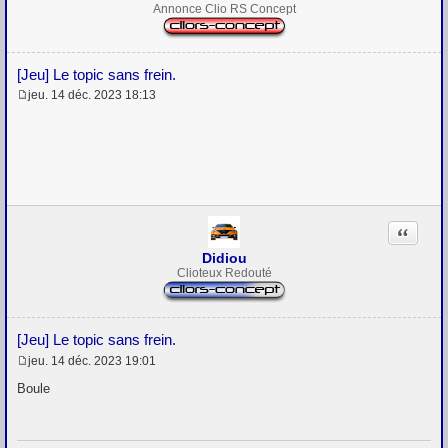
Annonce Clio RS Concept
[Jeu] Le topic sans frein.
jeu. 14 déc. 2023 18:13
M
e
s
s
a
g
e
Citation
Didiou
Clioteux Redouté
[Jeu] Le topic sans frein.
jeu. 14 déc. 2023 19:01
M
e
Boule
s
s
a
g