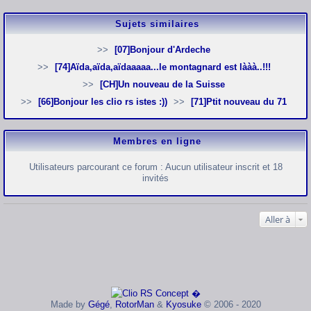
Sujets similaires
[07]Bonjour d'Ardeche
[74]Aïda,aïda,aïdaaaaa...le montagnard est lààà..!!!
[CH]Un nouveau de la Suisse
[66]Bonjour les clio rs istes :))
[71]Ptit nouveau du 71
Membres en ligne
Utilisateurs parcourant ce forum : Aucun utilisateur inscrit et 18
invités
Aller à
Made by
Gégé
,
RotorMan
&
Kyosuke
© 2006 - 2020