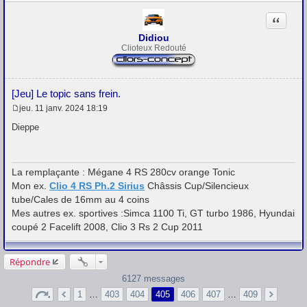
a
g
Citation
e
Didiou
Clioteux Redouté
[Jeu] Le topic sans frein.
jeu. 11 janv. 2024 18:19
M
e
Dieppe
s
s
a
g
La remplaçante : Mégane 4 RS 280cv orange Tonic
e
Mon ex.
Clio 4 RS Ph.2 Sirius
Châssis Cup/Silencieux
tube/Cales de 16mm au 4 coins
Mes autres ex. sportives :Simca 1100 Ti, GT turbo 1986, Hyundai
coupé 2 Facelift 2008, Clio 3 Rs 2 Cup 2011
Répondre
6127 messages
1
…
403
404
405
406
407
…
409