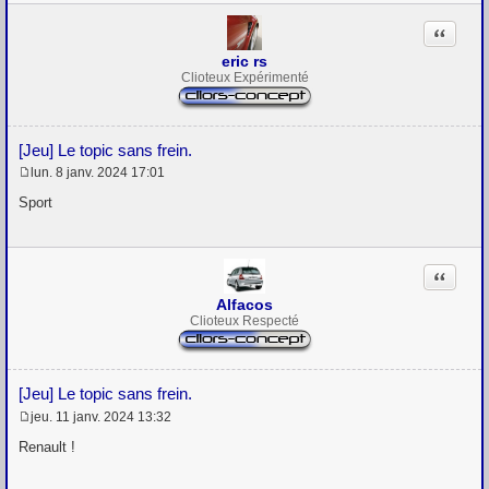
Citation
eric rs
Clioteux Expérimenté
[Jeu] Le topic sans frein.
lun. 8 janv. 2024 17:01
M
e
Sport
s
s
a
g
Citation
e
Alfacos
Clioteux Respecté
[Jeu] Le topic sans frein.
jeu. 11 janv. 2024 13:32
M
e
Renault !
s
s