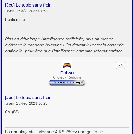
[Jeu] Le topic sans frein.
ven. 15 déc. 2023 07:53
M
e
Bonhomme
s
s
a
g
Plus on développe l'intelligence artificielle, plus on met en
e
évidence la connerie humaine ! On devrait inventer la connerie
artificielle, peut-être que l'intelligence humaine referait surface ...
Citation
Didiou
Clioteux Redouté
[Jeu] Le topic sans frein.
ven. 15 déc. 2023 16:23
M
e
Col (88)
s
s
a
g
La remplaçante : Mégane 4 RS 280cv orange Tonic
e