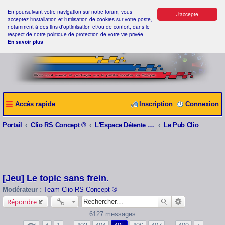
En poursuivant votre navigation sur notre forum, vous
J'accepte
acceptez l'installation et l'utilisation de cookies sur votre poste,
notamment à des fins d'optimisation et/ou de confort, dans le
respect de notre politique de protection de votre vie privée.
En savoir plus
Accès rapide
Inscription
Connexion
Portail
Clio RS Concept ®
L'Espace Détente Clio RS Concept ®
Le Pub Clio
[Jeu] Le topic sans frein.
Modérateur :
Team Clio RS Concept ®
Répondre
6127 messages