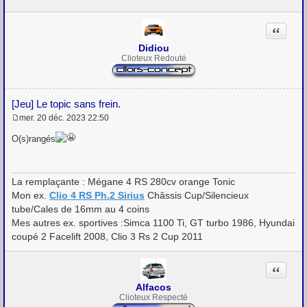
s
a
g
Citation
e
Didiou
Clioteux Redouté
[Jeu] Le topic sans frein.
mer. 20 déc. 2023 22:50
M
e
O(s)rangés
s
s
a
g
La remplaçante : Mégane 4 RS 280cv orange Tonic
e
Mon ex.
Clio 4 RS Ph.2 Sirius
Châssis Cup/Silencieux
tube/Cales de 16mm au 4 coins
Mes autres ex. sportives :Simca 1100 Ti, GT turbo 1986, Hyundai
coupé 2 Facelift 2008, Clio 3 Rs 2 Cup 2011
Citation
Alfacos
Clioteux Respecté