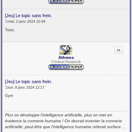
[Jeu] Le topic sans frein.
mar. 2 janv. 2024 10:49
M
e
Tonic.
s
s
a
g
Citation
e
Athmos
Clioteux Respecté
[Jeu] Le topic sans frein.
lun. 8 janv. 2024 12:17
M
e
Gym
s
s
a
g
Plus on développe l'intelligence artificielle, plus on met en
e
évidence la connerie humaine ! On devrait inventer la connerie
artificielle, peut-être que l'intelligence humaine referait surface ...