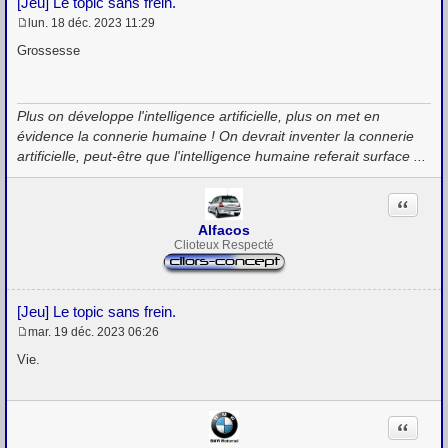
[Jeu] Le topic sans frein.
lun. 18 déc. 2023 11:29
M
e
Grossesse
s
s
a
g
Plus on développe l'intelligence artificielle, plus on met en
e
évidence la connerie humaine ! On devrait inventer la connerie
artificielle, peut-être que l'intelligence humaine referait surface ...
Citation
Alfacos
Clioteux Respecté
[Jeu] Le topic sans frein.
mar. 19 déc. 2023 06:26
M
e
Vie.
s
s
a
g
Citation
e