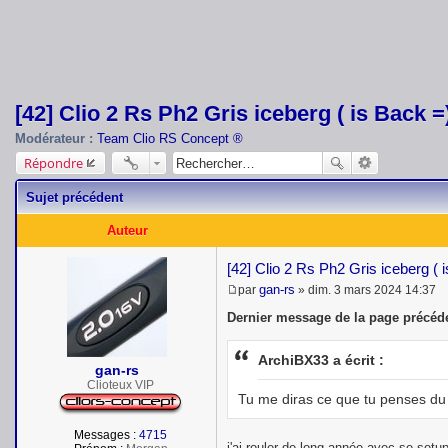
[42] Clio 2 Rs Ph2 Gris iceberg ( is Back =)
Modérateur :
Team Clio RS Concept ®
Répondre
Sujet précédent
Auteur
[42] Clio 2 Rs Ph2 Gris iceberg ( 
gan-rs
par
»
dim. 3 mars 2024 14:37
M
e
Dernier message de la page précéde
s
s
a
ArchiBX33 a écrit :
gan-rs
g
e
Clioteux VIP
Tu me diras ce que tu penses d
Messages :
4715
j'ai rouler de long année avec se setup