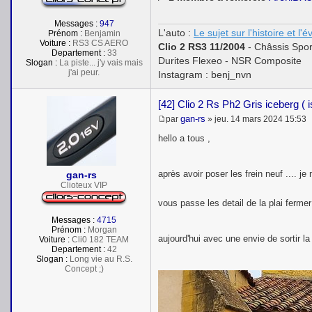
Messages :
947
L'auto :
Le sujet sur l'histoire et l'
Prénom :
Benjamin
Voiture :
RS3 CS AERO
Clio 2 RS3 11/2004
- Châssis Spor
Departement :
33
Durites Flexeo - NSR Composite
Slogan :
La piste... j'y vais mais
j'ai peur.
Instagram : benj_nvn
[42] Clio 2 Rs Ph2 Gris iceberg ( 
gan-rs
par
»
jeu. 14 mars 2024 15:53
M
e
hello a tous ,
s
s
a
après avoir poser les frein neuf .... j
gan-rs
g
e
Clioteux VIP
vous passe les detail de la plai ferme
Messages :
4715
Prénom :
Morgan
aujourd'hui avec une envie de sortir la 
Voiture :
Cli0 182 TEAM
Departement :
42
Slogan :
Long vie au R.S.
Concept ;)