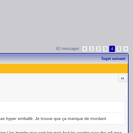
62 messages
1
2
3
4
5
Sujet suivant
Citati
pas hyper emballé. Je trouve que ça manque de mordant.
d c top ! les brembo max sont top mais faut les coupler avce des rc5 pour