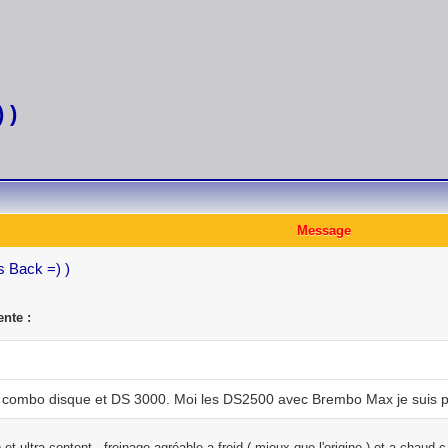
 )
Message
is Back =) )
nte :
u combo disque et DS 3000. Moi les DS2500 avec Brembo Max je suis 
 et ultra content , freinage agréable a froid ( mieux que l'origine ) et a chau