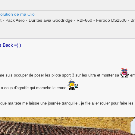
évolution de ma Clio
t - Pack Aéro - Durites avia Goodridge - RBF660 - Ferodo DS2500 - Br
is Back =) )
e me suis occuper de poser les pilote sport 3 sur les ultra et monter sa
env
r a coup d'agraffe qui marache le crane
que ma tete me laisse une journée tranquille , je file aller rouler pour faire le