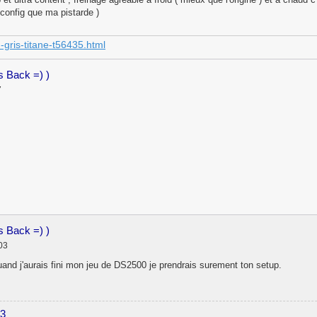
e config que ma pistarde )
-gris-titane-t56435.html
is Back =) )
7
is Back =) )
03
uand j'aurais fini mon jeu de DS2500 je prendrais surement ton setup.
33