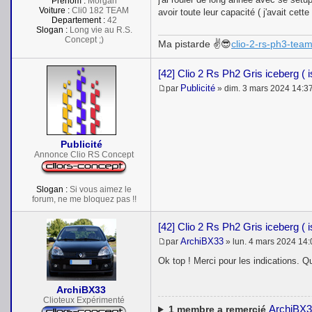
Prénom :
Morgan
Voiture :
Cli0 182 TEAM
avoir toute leur capacité ( j'avait cett
Departement :
42
Slogan :
Long vie au R.S.
Concept ;)
Ma pistarde ✌😎
clio-2-rs-ph3-team
[42] Clio 2 Rs Ph2 Gris iceberg ( 
Publicité
par
»
dim. 3 mars 2024 14:3
M
e
s
s
a
Publicité
g
e
Annonce Clio RS Concept
Slogan :
Si vous aimez le
forum, ne me bloquez pas !!
[42] Clio 2 Rs Ph2 Gris iceberg ( 
ArchiBX33
par
»
lun. 4 mars 2024 14:
M
e
Ok top ! Merci pour les indications. Q
s
s
a
ArchiBX33
g
Clioteux Expérimenté
e
ArchiBX
1
membre a remercié