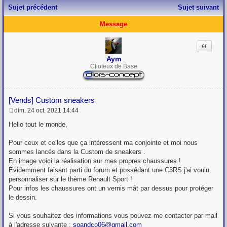
Sujet précédent
Sujet suivant
Message
Citation
Aym
Clioteux de Base
[Vends] Custom sneakers
dim. 24 oct. 2021 14:44
M
e
Hello tout le monde,
s
s
Pour ceux et celles que ça intéressent ma conjointe et moi nous
a
g
sommes lancés dans la Custom de sneakers .
e
En image voici la réalisation sur mes propres chaussures !
Évidemment faisant parti du forum et possédant une C3RS j'ai voulu
personnaliser sur le thème Renault Sport !
Pour infos les chaussures ont un vernis mât par dessus pour protéger
le dessin.
Si vous souhaitez des informations vous pouvez me contacter par mail
à l'adresse suivante :
soandco06@gmail.com