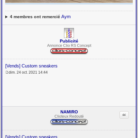
Aym
4
membres ont remercié
Publicité
Annonce Clio RS Concept
[Vends] Custom sneakers
dim. 24 oct. 2021 14:44
M
e
s
s
a
g
e
NAMIRO
Citation
Clioteux Redouté
[Vends] Custom sneakers