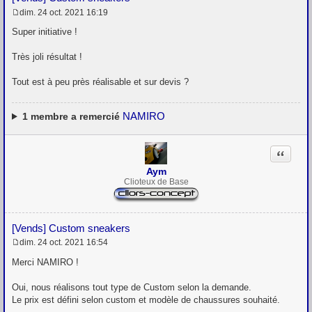
dim. 24 oct. 2021 16:19
M
e
Super initiative !
s
s
Très joli résultat !
a
g
e
Tout est à peu près réalisable et sur devis ?
NAMIRO
1
membre a remercié
Citation
Aym
Clioteux de Base
[Vends] Custom sneakers
dim. 24 oct. 2021 16:54
M
e
Merci NAMIRO !
s
s
Oui, nous réalisons tout type de Custom selon la demande.
a
g
Le prix est défini selon custom et modèle de chaussures souhaité.
e