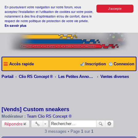
En poursuivant votre navigation sur notre forum, vous
J'accepte
acceptez l'installation et l'utilisation de cookies sur votre poste,
notamment à des fins d'optimisation et/ou de confort, dans le
respect de notre politique de protection de votre vie privée.
En savoir plus
Accès rapide
Inscription
Connexion
Portail
Clio RS Concept ®
Les Petites Annonces Clio RS Concept ®
Ventes diverses
[Vends] Custom sneakers
Modérateur :
Team Clio RS Concept ®
Répondre
3 messages • Page
1
sur
1