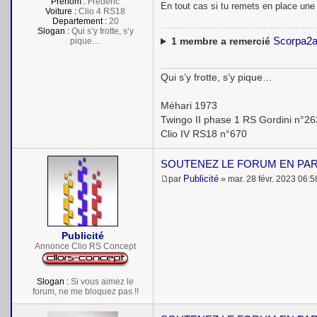
Prénom :
Frédéric
En tout cas si tu remets en place une
Voiture :
Clio 4 RS18
Departement :
20
Slogan :
Qui s’y frotte, s’y
Scorpa2
1
membre a remercié
pique…
Qui s’y frotte, s’y pique…
Méhari 1973
Twingo II phase 1 RS Gordini n°2
Clio IV RS18 n°670
SOUTENEZ LE FORUM EN PA
Publicité
par
»
mar. 28 févr. 2023 06:5
M
e
s
s
a
Publicité
g
e
Annonce Clio RS Concept
Slogan :
Si vous aimez le
forum, ne me bloquez pas !!