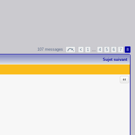
107 messages
1
…
4
5
6
7
8
Sujet suivant
Citati