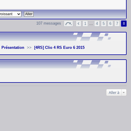
107 messages
1
…
4
5
6
7
8
Présentation
[4RS] Clio 4 RS Euro 6 2015
Aller à