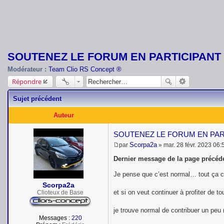
SOUTENEZ LE FORUM EN PARTICIPANT
Modérateur :
Team Clio RS Concept ®
Répondre
Sujet précédent
Auteur
SOUTENEZ LE FORUM EN PA
Scorpa2a
par
»
mar. 28 févr. 2023 06:
M
e
Dernier message de la page précéde
s
s
Je pense que c’est normal… tout ça c
a
Scorpa2a
g
et si on veut continuer à profiter de 
e
Clioteux de Base
je trouve normal de contribuer un peu
Messages :
220