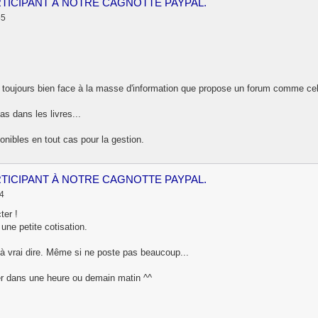
RTICIPANT À NOTRE CAGNOTTE PAYPAL.
55
t toujours bien face à la masse d'information que propose un forum comme celu
s dans les livres...
nibles en tout cas pour la gestion.
RTICIPANT À NOTRE CAGNOTTE PAYPAL.
24
ter !
une petite cotisation.
 vrai dire. Même si ne poste pas beaucoup...
er dans une heure ou demain matin ^^