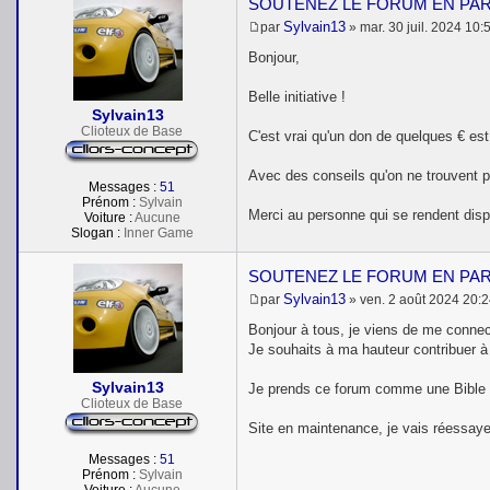
SOUTENEZ LE FORUM EN PA
Sylvain13
par
»
mar. 30 juil. 2024 10:
M
e
Bonjour,
s
s
Belle initiative !
a
Sylvain13
g
e
Clioteux de Base
C'est vrai qu'un don de quelques € es
Avec des conseils qu'on ne trouvent pa
Messages :
51
Prénom :
Sylvain
Merci au personne qui se rendent dispo
Voiture :
Aucune
Slogan :
Inner Game
SOUTENEZ LE FORUM EN PA
Sylvain13
par
»
ven. 2 août 2024 20:
M
e
Bonjour à tous, je viens de me connec
s
Je souhaits à ma hauteur contribuer à 
s
a
Sylvain13
g
Je prends ce forum comme une Bible à
e
Clioteux de Base
Site en maintenance, je vais réessay
Messages :
51
Prénom :
Sylvain