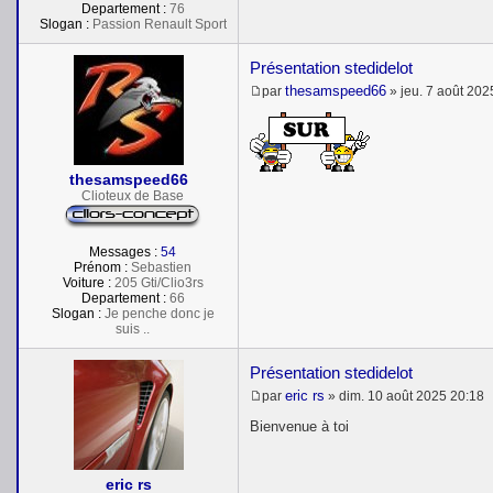
Departement :
76
Slogan :
Passion Renault Sport
Présentation stedidelot
thesamspeed66
par
»
jeu. 7 août 202
M
e
s
s
a
thesamspeed66
g
e
Clioteux de Base
Messages :
54
Prénom :
Sebastien
Voiture :
205 Gti/Clio3rs
Departement :
66
Slogan :
Je penche donc je
suis ..
Présentation stedidelot
eric rs
par
»
dim. 10 août 2025 20:18
M
e
Bienvenue à toi
s
s
a
eric rs
g