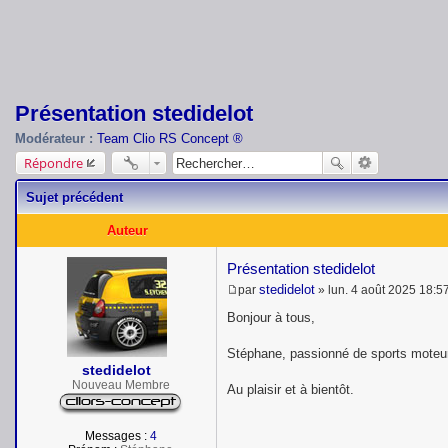
Présentation stedidelot
Modérateur :
Team Clio RS Concept ®
Répondre
Sujet précédent
Auteur
Présentation stedidelot
stedidelot
par
»
lun. 4 août 2025 18:5
M
e
Bonjour à tous,
s
s
Stéphane, passionné de sports moteurs
a
stedidelot
g
e
Nouveau Membre
Au plaisir et à bientôt.
Messages :
4