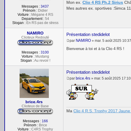
Mon ex.
Clio 4 RS Ph.2 Sirius
Châ
Messages :
3437
Mes autres ex. sportives :Simca 1
Prénom :
Didier
Voiture :
Mégane 4 RS
Departement :
54
Slogan :
En RS pas de stress
NAMIRO
Présentation stedidelot
Clioteux Redouté
NAMIRO
par
»
mar. 5 août 2025 10:3
M
e
Bienvenue à toi et à ta Clio 4 RS !
s
Messages :
3100
s
Voiture :
Mustang
a
Slogan :
Au revoir !
g
e
Présentation stedidelot
brice.4rs
par
»
mar. 5 août 2025 17:10
M
e
s
s
a
brice.4rs
g
e
Clioteux de Base
Ma
Clio 4 R.S. Trophy 2017 Jaune 
Messages :
166
Prénom :
Brice
Voiture :
C4RS Trophy