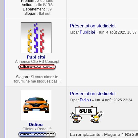
Prénom :
Stéphane
Voiture :
clio IV RS
Departement :
59
Slogan :
flat out
Présentation stedidelot
Publicité
par
»
lun. 4 août 2025 18:57
M
e
s
s
a
Publicité
g
e
Annonce Clio RS Concept
Slogan :
Si vous aimez le
forum, ne me bloquez pas !!
Présentation stedidelot
Didiou
par
»
lun. 4 août 2025 22:34
M
e
s
s
a
Didiou
g
Clioteux Redouté
e
La remplaçante : Mégane 4 RS 28