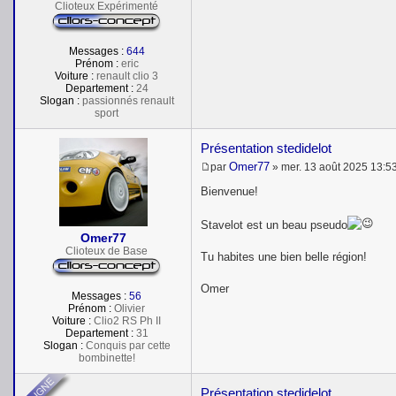
e
Clioteux Expérimenté
Messages :
644
Prénom :
eric
Voiture :
renault clio 3
Departement :
24
Slogan :
passionnés renault
sport
Présentation stedidelot
Omer77
par
»
mer. 13 août 2025 13:5
M
e
Bienvenue!
s
s
Stavelot est un beau pseudo
a
Omer77
g
e
Clioteux de Base
Tu habites une bien belle région!
Omer
Messages :
56
Prénom :
Olivier
Voiture :
Clio2 RS Ph II
Departement :
31
Slogan :
Conquis par cette
bombinette!
Présentation stedidelot