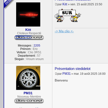
Kitt
par
»
ven. 15 août 2025 15:50
M
e
s
s
a
g
e
Kitt
-> Ma clio <-
Clioteux Respecté
Messages :
2205
Prénom :
Eric
Voiture :
Clio 3RS1
Departement :
57
Slogan :
Vroum vroum
Présentation stedidelot
PM31
par
»
mar. 19 août 2025 16:00
M
e
Bienvenu
s
s
a
PM31
g
e
Nouveau Membre