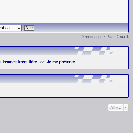
9 messages • Page
1
sur
1
 Puissance Irrégulière
Je me présente
Aller à