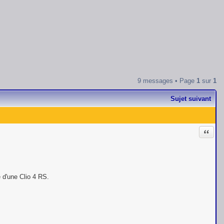
9 messages • Page
1
sur
1
Sujet suivant
Citati
 d'une Clio 4 RS.