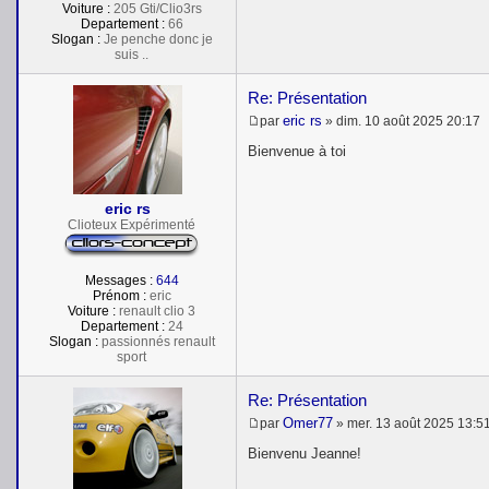
Voiture :
205 Gti/Clio3rs
Departement :
66
Slogan :
Je penche donc je
suis ..
Re: Présentation
eric rs
par
»
dim. 10 août 2025 20:17
M
e
Bienvenue à toi
s
s
a
eric rs
g
e
Clioteux Expérimenté
Messages :
644
Prénom :
eric
Voiture :
renault clio 3
Departement :
24
Slogan :
passionnés renault
sport
Re: Présentation
Omer77
par
»
mer. 13 août 2025 13:5
M
e
Bienvenu Jeanne!
s
s