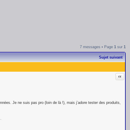
7 messages • Page
1
sur
1
Sujet suivant
Citati
ées. Je ne suis pas pro (loin de là !), mais j’adore tester des produits,
.