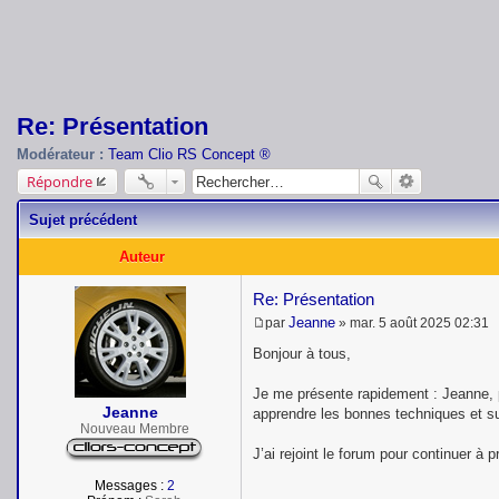
Re: Présentation
Modérateur :
Team Clio RS Concept ®
Répondre
Sujet précédent
Auteur
Re: Présentation
Jeanne
par
»
mar. 5 août 2025 02:31
M
e
Bonjour à tous,
s
s
Je me présente rapidement : Jeanne, pa
a
Jeanne
g
apprendre les bonnes techniques et suiv
e
Nouveau Membre
J’ai rejoint le forum pour continuer à 
Messages :
2