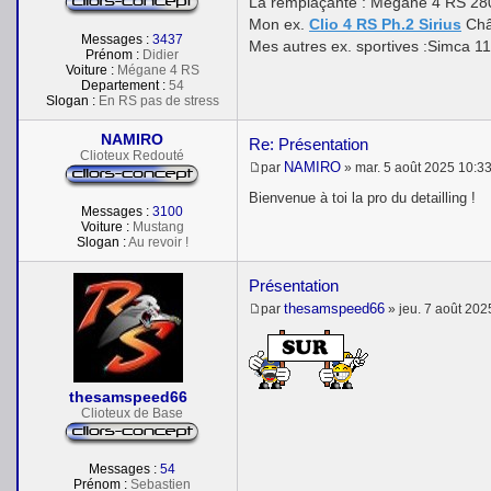
La remplaçante : Mégane 4 RS 28
Mon ex.
Clio 4 RS Ph.2 Sirius
Châ
Messages :
3437
Mes autres ex. sportives :Simca 1
Prénom :
Didier
Voiture :
Mégane 4 RS
Departement :
54
Slogan :
En RS pas de stress
NAMIRO
Re: Présentation
Clioteux Redouté
NAMIRO
par
»
mar. 5 août 2025 10:3
M
e
Bienvenue à toi la pro du detailling !
s
Messages :
3100
s
Voiture :
Mustang
a
Slogan :
Au revoir !
g
e
Présentation
thesamspeed66
par
»
jeu. 7 août 202
M
e
s
s
a
thesamspeed66
g
e
Clioteux de Base
Messages :
54
Prénom :
Sebastien