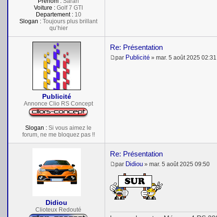
Prénom :
Sarah
Voiture :
Golf 7 GTI
Departement :
10
Slogan :
Toujours plus brillant
qu’hier
Re: Présentation
Publicité
par
»
mar. 5 août 2025 02:31
M
e
s
s
a
Publicité
g
e
Annonce Clio RS Concept
Slogan :
Si vous aimez le
forum, ne me bloquez pas !!
Re: Présentation
Didiou
par
»
mar. 5 août 2025 09:50
M
e
s
s
a
Didiou
g
Clioteux Redouté
e