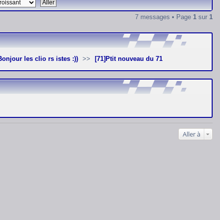
7 messages • Page
1
sur
1
]Bonjour les clio rs istes :))
[71]Ptit nouveau du 71
Aller à