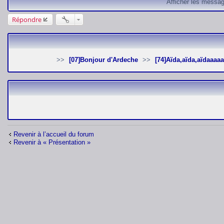
Afficher les messag
Répondre
[07]Bonjour d'Ardeche
[74]Aïda,aïda,aïdaaaaa
Revenir à l’accueil du forum
Revenir à « Présentation »