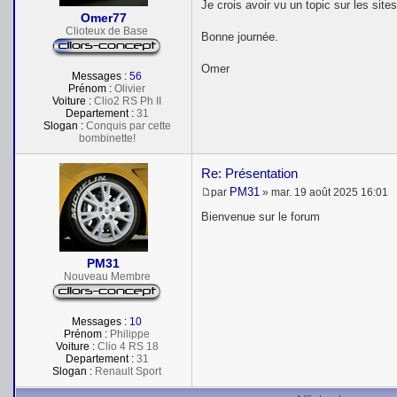
Je crois avoir vu un topic sur les site
a
Omer77
g
e
Clioteux de Base
Bonne journée.
Omer
Messages :
56
Prénom :
Olivier
Voiture :
Clio2 RS Ph II
Departement :
31
Slogan :
Conquis par cette
bombinette!
Re: Présentation
PM31
par
»
mar. 19 août 2025 16:01
M
e
Bienvenue sur le forum
s
s
a
PM31
g
e
Nouveau Membre
Messages :
10
Prénom :
Philippe
Voiture :
Clio 4 RS 18
Departement :
31
Slogan :
Renault Sport