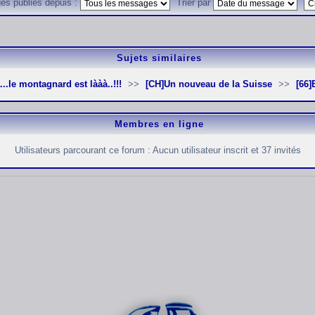
es publiés depuis :
Trier par
Sujets similaires
...le montagnard est lààà..!!!
[CH]Un nouveau de la Suisse
[66
Membres en ligne
Utilisateurs parcourant ce forum : Aucun utilisateur inscrit et 37 invités