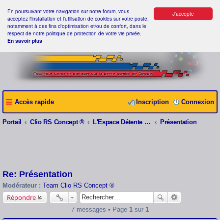
En poursuivant votre navigation sur notre forum, vous
J'accepte
acceptez l'installation et l'utilisation de cookies sur votre poste,
notamment à des fins d'optimisation et/ou de confort, dans le
respect de notre politique de protection de votre vie privée.
En savoir plus
Accès rapide
Inscription
Connexion
Portail
Clio RS Concept ®
L'Espace Détente Clio RS Concept ®
Présentation
Re: Présentation
Modérateur :
Team Clio RS Concept ®
Répondre
7 messages • Page
1
sur
1