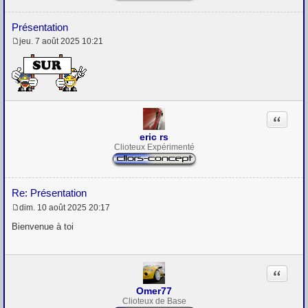
Présentation
jeu. 7 août 2025 10:21
M
e
s
s
a
g
e
Citation
eric rs
Clioteux Expérimenté
Re: Présentation
dim. 10 août 2025 20:17
M
e
Bienvenue à toi
s
s
a
g
Citation
e
Omer77
Clioteux de Base