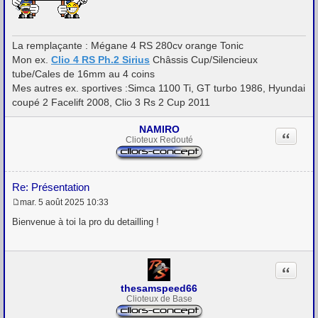
s
a
g
e
La remplaçante : Mégane 4 RS 280cv orange Tonic
Mon ex.
Clio 4 RS Ph.2 Sirius
Châssis Cup/Silencieux
tube/Cales de 16mm au 4 coins
Mes autres ex. sportives :Simca 1100 Ti, GT turbo 1986, Hyundai
coupé 2 Facelift 2008, Clio 3 Rs 2 Cup 2011
NAMIRO
Citation
Clioteux Redouté
Re: Présentation
mar. 5 août 2025 10:33
M
e
Bienvenue à toi la pro du detailling !
s
s
a
g
Citation
e
thesamspeed66
Clioteux de Base