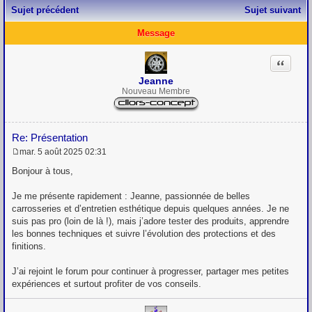
Sujet précédent
Sujet suivant
Message
Citation
Jeanne
Nouveau Membre
Re: Présentation
mar. 5 août 2025 02:31
M
e
Bonjour à tous,
s
s
Je me présente rapidement : Jeanne, passionnée de belles
a
g
carrosseries et d’entretien esthétique depuis quelques années. Je ne
e
suis pas pro (loin de là !), mais j’adore tester des produits, apprendre
les bonnes techniques et suivre l’évolution des protections et des
finitions.
J’ai rejoint le forum pour continuer à progresser, partager mes petites
expériences et surtout profiter de vos conseils.