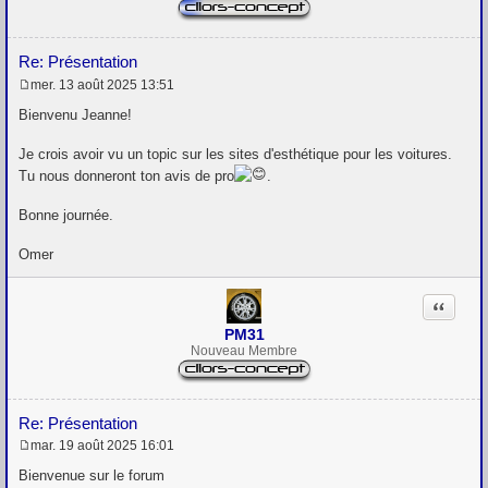
Re: Présentation
mer. 13 août 2025 13:51
M
e
Bienvenu Jeanne!
s
s
Je crois avoir vu un topic sur les sites d'esthétique pour les voitures.
a
g
Tu nous donneront ton avis de pro
.
e
Bonne journée.
Omer
Citation
PM31
Nouveau Membre
Re: Présentation
mar. 19 août 2025 16:01
M
e
Bienvenue sur le forum