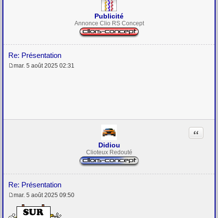
Publicité
Annonce Clio RS Concept
Re: Présentation
mar. 5 août 2025 02:31
M
e
s
s
a
g
e
Citation
Didiou
Clioteux Redouté
Re: Présentation
mar. 5 août 2025 09:50
M
e
s