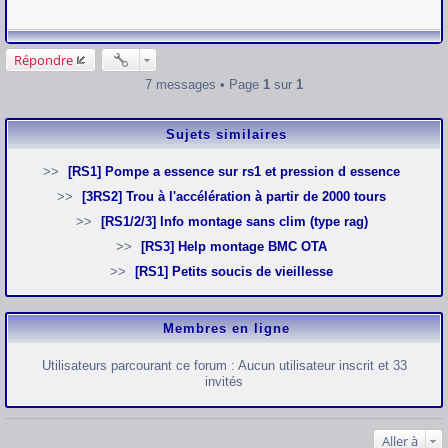
s
s
a
g
e
Répondre
7 messages • Page
1
sur
1
Sujets similaires
[RS1] Pompe a essence sur rs1 et pression d essence
[3RS2] Trou à l'accélération à partir de 2000 tours
[RS1/2/3] Info montage sans clim (type rag)
[RS3] Help montage BMC OTA
[RS1] Petits soucis de vieillesse
Membres en ligne
Utilisateurs parcourant ce forum : Aucun utilisateur inscrit et 33
invités
Aller à