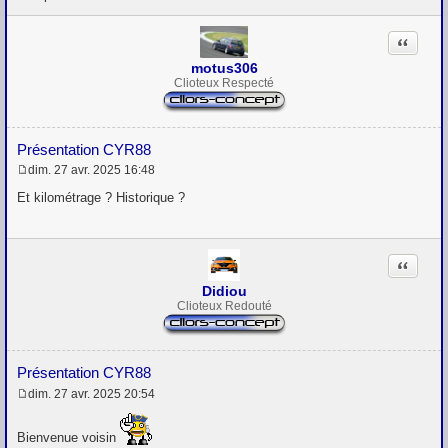
e
Citation
motus306
Clioteux Respecté
Présentation CYR88
dim. 27 avr. 2025 16:48
M
e
Et kilométrage ? Historique ?
s
s
a
g
Citation
e
Didiou
Clioteux Redouté
Présentation CYR88
dim. 27 avr. 2025 20:54
M
e
s
Bienvenue voisin
s