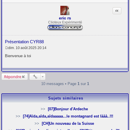
g
e
Citation
eric rs
Clioteux Expérimenté
Présentation CYR88
dim. 10 août 2025 20:14
M
e
Bienvenue à toi
s
s
a
g
e
Répondre
10 messages • Page
1
sur
1
Sujets similaires
[07]Bonjour d'Ardeche
[74]Aïda,aïda,aïdaaaaa...le montagnard est lààà..!!!
[CH]Un nouveau de la Suisse