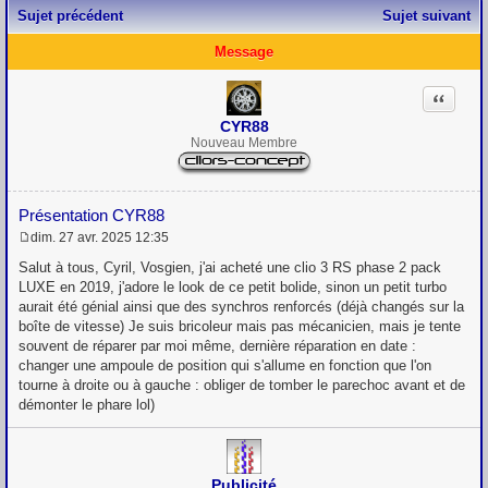
Sujet précédent
Sujet suivant
Message
Citation
CYR88
Nouveau Membre
Présentation CYR88
dim. 27 avr. 2025 12:35
M
e
Salut à tous, Cyril, Vosgien, j'ai acheté une clio 3 RS phase 2 pack
s
LUXE en 2019, j'adore le look de ce petit bolide, sinon un petit turbo
s
aurait été génial ainsi que des synchros renforcés (déjà changés sur la
a
g
boîte de vitesse) Je suis bricoleur mais pas mécanicien, mais je tente
e
souvent de réparer par moi même, dernière réparation en date :
changer une ampoule de position qui s'allume en fonction que l'on
tourne à droite ou à gauche : obliger de tomber le parechoc avant et de
démonter le phare lol)
Publicité