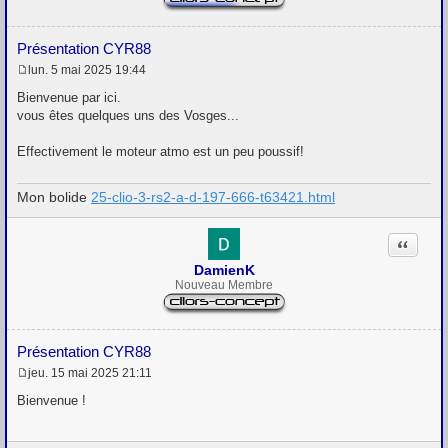
Présentation CYR88
lun. 5 mai 2025 19:44
M
e
Bienvenue par ici.
s
vous êtes quelques uns des Vosges...
s
a
g
Effectivement le moteur atmo est un peu poussif!
e
Mon bolide
25-clio-3-rs2-a-d-197-666-t63421.html
Citation
DamienK
Nouveau Membre
Présentation CYR88
jeu. 15 mai 2025 21:11
M
e
Bienvenue !
s
s
a