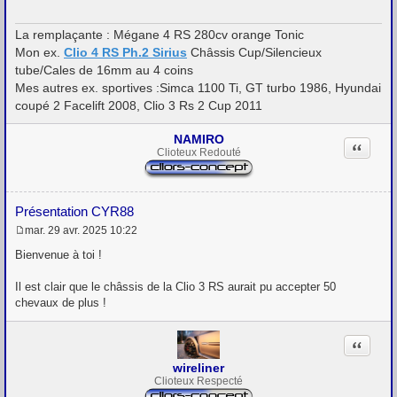
a
g
La remplaçante : Mégane 4 RS 280cv orange Tonic
e
Mon ex.
Clio 4 RS Ph.2 Sirius
Châssis Cup/Silencieux
tube/Cales de 16mm au 4 coins
Mes autres ex. sportives :Simca 1100 Ti, GT turbo 1986, Hyundai
coupé 2 Facelift 2008, Clio 3 Rs 2 Cup 2011
NAMIRO
Citation
Clioteux Redouté
Présentation CYR88
mar. 29 avr. 2025 10:22
M
e
Bienvenue à toi !
s
s
Il est clair que le châssis de la Clio 3 RS aurait pu accepter 50
a
g
chevaux de plus !
e
Citation
wireliner
Clioteux Respecté