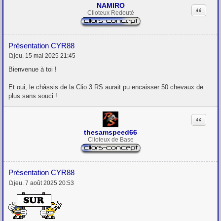
g
NAMIRO
Citation
e
Clioteux Redouté
Présentation CYR88
jeu. 15 mai 2025 21:45
M
e
Bienvenue à toi !
s
s
Et oui, le châssis de la Clio 3 RS aurait pu encaisser 50 chevaux de
a
g
plus sans souci !
e
Citation
thesamspeed66
Clioteux de Base
Présentation CYR88
jeu. 7 août 2025 20:53
M
e
s
s
a