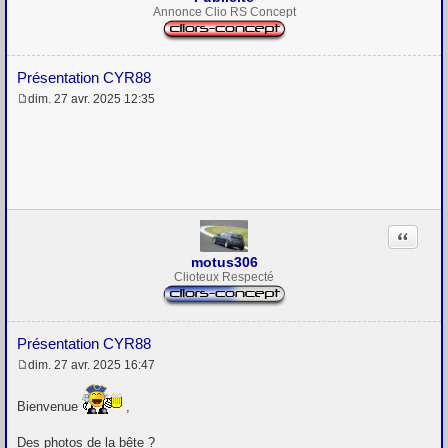
Annonce Clio RS Concept
Présentation CYR88
dim. 27 avr. 2025 12:35
M
e
s
s
a
g
e
Citation
motus306
Clioteux Respecté
Présentation CYR88
dim. 27 avr. 2025 16:47
M
e
s
Bienvenue
,
s
a
Des photos de la bête ?
g