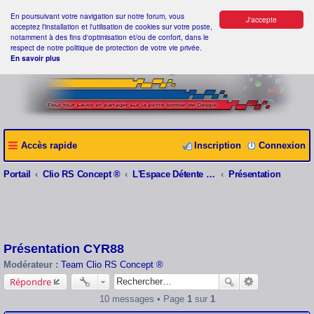
En poursuivant votre navigation sur notre forum, vous
J'accepte
acceptez l'installation et l'utilisation de cookies sur votre poste,
notamment à des fins d'optimisation et/ou de confort, dans le
respect de notre politique de protection de votre vie privée.
En savoir plus
Accès rapide
Inscription
Connexion
Portail
Clio RS Concept ®
L'Espace Détente Clio RS Concept ®
Présentation
Présentation CYR88
Modérateur :
Team Clio RS Concept ®
Répondre
10 messages • Page
1
sur
1