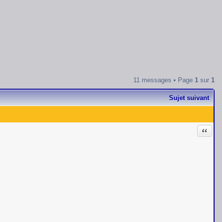
11 messages • Page
1
sur
1
Sujet suivant
Citati