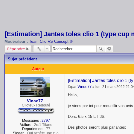
[Estimation] Jantes toles clio 1 (type cup 
Modérateur :
Team Clio RS Concept ®
Répondre
Sujet précédent
Auteur
[Estimation] Jantes toles clio 1 (
Vince77
par
»
lun. 21 mars 2022 21:0
M
e
Hello,
s
Vince77
s
Clioteux Redouté
je viens par ici pour recueillir vos av
a
g
e
Donc 6.5 x 15 ET 36.
Messages :
2797
Voiture :
2rs1 Titane
Des photos seront plus parlantes:
Departement :
77
Slogan :
Qui achète une clio,