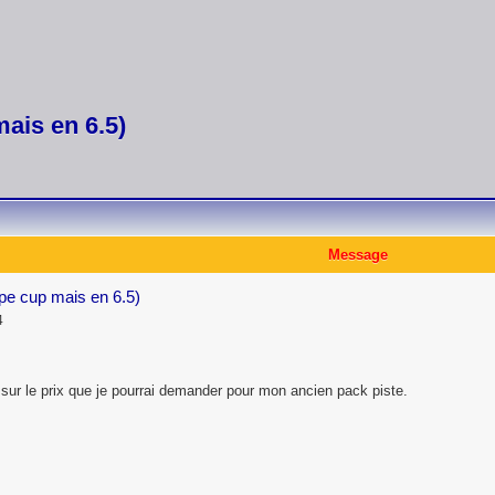
mais en 6.5)
Message
type cup mais en 6.5)
4
is sur le prix que je pourrai demander pour mon ancien pack piste.