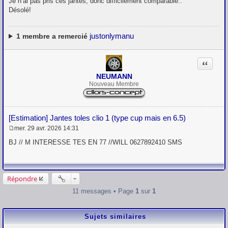
Je n’ai pas pris ces jantes, donc difficilement comparable..
s
Désolé!
s
a
g
e
justonlymanu
1
membre a remercié
Citation
NEUMANN
Nouveau Membre
[Estimation] Jantes toles clio 1 (type cup mais en 6.5)
mer. 29 avr. 2026 14:31
M
e
BJ // M INTERESSE TES EN 77 //WILL 0627892410 SMS
s
s
a
g
e
Répondre
11 messages • Page
1
sur
1
Sujets similaires