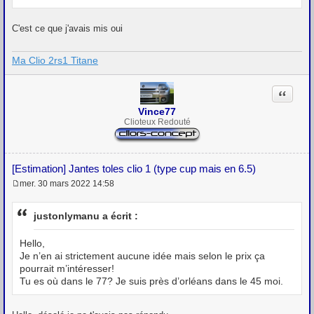
C'est ce que j'avais mis oui
Ma Clio 2rs1 Titane
Citation
Vince77
Clioteux Redouté
[Estimation] Jantes toles clio 1 (type cup mais en 6.5)
mer. 30 mars 2022 14:58
M
e
s
justonlymanu a écrit :
s
a
g
Hello,
e
Je n’en ai strictement aucune idée mais selon le prix ça
pourrait m’intéresser!
Tu es où dans le 77? Je suis près d’orléans dans le 45 moi.