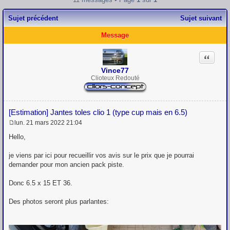
Sujet précédent
Sujet suivant
Message
Citation
Vince77
Clioteux Redouté
[Estimation] Jantes toles clio 1 (type cup mais en 6.5)
lun. 21 mars 2022 21:04
M
e
Hello,
s
s
je viens par ici pour recueillir vos avis sur le prix que je pourrai
a
g
demander pour mon ancien pack piste.
e
Donc 6.5 x 15 ET 36.
Des photos seront plus parlantes: