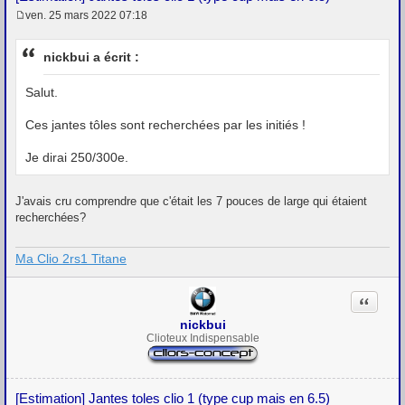
ven. 25 mars 2022 07:18
M
e
s
nickbui a écrit :
s
a
g
Salut.
e
Ces jantes tôles sont recherchées par les initiés !
Je dirai 250/300e.
J'avais cru comprendre que c'était les 7 pouces de large qui étaient
recherchées?
Ma Clio 2rs1 Titane
Citation
nickbui
Clioteux Indispensable
[Estimation] Jantes toles clio 1 (type cup mais en 6.5)