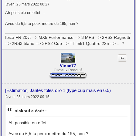
ven. 25 mars 2022 08:27
M
e
Ah possible en effet ...
s
s
Avec du 6,5 tu peux mettre du 195, non ?
a
g
e
Ibiza FR 20vt --> MX5 Performance --> 3 MPS --> 2RS2 Ragnotti
--> 2RS3 titane --> 3RS2 Cup --> TT mk1 Quattro 225 --> ... ?
Citation
Vince77
Clioteux Redouté
[Estimation] Jantes toles clio 1 (type cup mais en 6.5)
ven. 25 mars 2022 09:15
M
e
s
nickbui a écrit :
s
a
g
Ah possible en effet ...
e
Avec du 6,5 tu peux mettre du 195, non ?