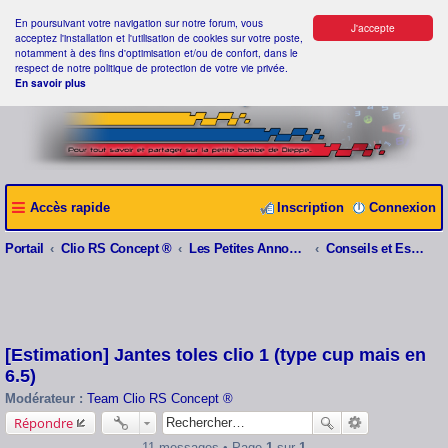
En poursuivant votre navigation sur notre forum, vous
J'accepte
acceptez l'installation et l'utilisation de cookies sur votre poste,
notamment à des fins d'optimisation et/ou de confort, dans le
respect de notre politique de protection de votre vie privée.
En savoir plus
Accès rapide
Inscription
Connexion
Portail
Clio RS Concept ®
Les Petites Annonces Clio RS Concept ®
Conseils et Estimations
[Estimation] Jantes toles clio 1 (type cup mais en
6.5)
Modérateur :
Team Clio RS Concept ®
Répondre
11 messages • Page
1
sur
1