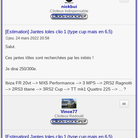
nickbui
Clioteux Indispensable
[Estimation] Jantes toles clio 1 (type cup mais en 6.5)
jeu. 24 mars 2022 20:58
M
e
Salut.
s
s
Ces jantes tôles sont recherchées par les initiés !
a
g
e
Je dirai 250/300e.
Ibiza FR 20vt --> MX5 Performance --> 3 MPS --> 2RS2 Ragnotti
--> 2RS3 titane --> 3RS2 Cup --> TT mk1 Quattro 225 --> ... ?
Citation
Vince77
Clioteux Redouté
[Estimation] Jantes toles clio 1 (type cup mais en 6.5)