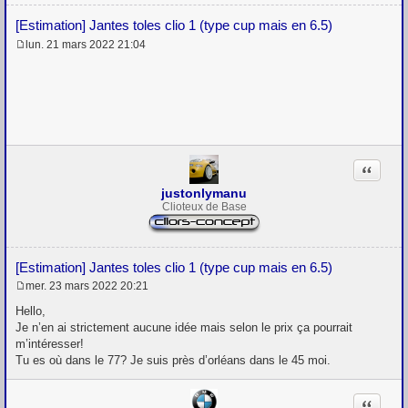
[Estimation] Jantes toles clio 1 (type cup mais en 6.5)
lun. 21 mars 2022 21:04
M
e
s
s
a
g
e
Citation
justonlymanu
Clioteux de Base
[Estimation] Jantes toles clio 1 (type cup mais en 6.5)
mer. 23 mars 2022 20:21
M
e
Hello,
s
Je n’en ai strictement aucune idée mais selon le prix ça pourrait
s
m’intéresser!
a
g
Tu es où dans le 77? Je suis près d’orléans dans le 45 moi.
e
Citation