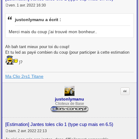
ven. 1 avr. 2022 16:30
M
e
s
justonlymanu a écrit :
s
a
g
Merci mais du coup j’ai trouvé mon bonheur..
e
Ah bah tant mieux pour toi du coup!
Et tu led as payé combien du coup (pour participer à cette estimation
)?
Ma Clio 2rs1 Titane
Citation
justonlymanu
Clioteux de Base
[Estimation] Jantes toles clio 1 (type cup mais en 6.5)
sam. 2 avr. 2022 22:13
M
e