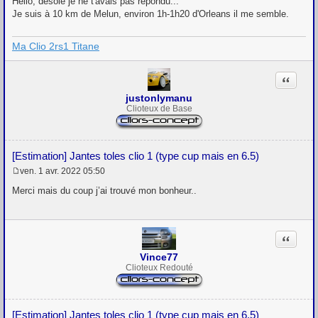
Hello, désolé je ne t'avais pas répondu...
Je suis à 10 km de Melun, environ 1h-1h20 d'Orleans il me semble.
Ma Clio 2rs1 Titane
Citation
justonlymanu
Clioteux de Base
[Estimation] Jantes toles clio 1 (type cup mais en 6.5)
ven. 1 avr. 2022 05:50
M
e
Merci mais du coup j’ai trouvé mon bonheur..
s
s
a
g
Citation
e
Vince77
Clioteux Redouté
[Estimation] Jantes toles clio 1 (type cup mais en 6.5)